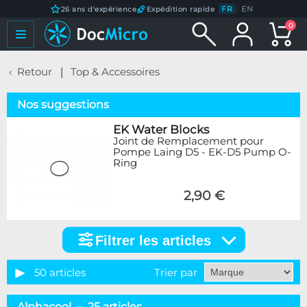
FR
/
EN
26 ans d'expérience
Expédition rapide
0
Retour
Top & Accessoires
Nos suggestions
EK Water Blocks
Joint de Remplacement pour
Pompe Laing D5 - EK-D5 Pump O-
Ring
2,90 €
Filtrer les articles
Filtrer
les
articles
50 articles
Trier par
Marque
Alphacool – 25 articles