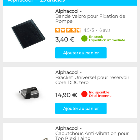
Alphacool
25
DocMicro
1
Alphacool
-
Bande Velcro pour Fixation de
BARROW
10
Pompe
Cooling.fr
1
4.5
/
5
-
6
avis
Eheim
3
EK Water Blocks
6
En stock
3,40 €
Expédition immédiate
Innovatek
1
KooLance
1
Ajouter au panier
Phobya
2
Disponibilité / Promotions
Alphacool
-
Bracket Universel pour réservoir
Articles en stock
Core DDCzero
Articles en promotions
Indisponible
14,90 €
Délai inconnu
Appliquer
Ajouter au panier
Alphacool
-
Caoutchouc Anti-vibration pour
Top Plexi Laing