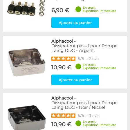
En stock
6,90 €
Expédition immédiate
Ajouter au panier
Alphacool
-
Dissipateur passif pour Pompe
Laing DDC - Argent
5
/
5
-
3
avis
En stock
10,90 €
Expédition immédiate
Ajouter au panier
Alphacool
-
Dissipateur passif pour Pompe
Laing DDC - Noir / Nickel
5
/
5
-
1
avis
En stock
10,90 €
Expédition immédiate