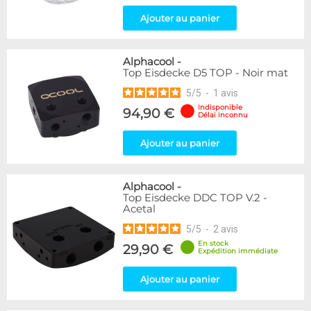
Ajouter au panier
Alphacool
-
Top Eisdecke D5 TOP - Noir mat
5
/
5
-
1
avis
Indisponible
94,90 €
Délai inconnu
Ajouter au panier
Alphacool
-
Top Eisdecke DDC TOP V.2 -
Acetal
5
/
5
-
2
avis
En stock
29,90 €
Expédition immédiate
Ajouter au panier