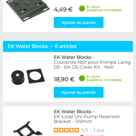
En stock
4,49 €
Expédition immédiate
Ajouter au panier
EK Water Blocks – 6 articles
EK Water Blocks
-
Couvercle Noir pour Pompe Laing
D5 - EK-D5 Cover Kit - Noir
En stock
18,90 €
Expédition immédiate
Ajouter au panier
EK Water Blocks
-
EK-Loop Uni Pump Reservoir
Bracket - 120mm
5
/
5
-
2
avis