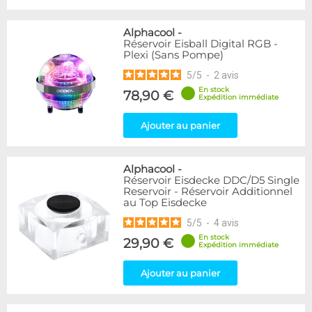
Alphacool
-
Réservoir Eisball Digital RGB -
Plexi (Sans Pompe)
5
/
5
-
2
avis
En stock
78,90 €
Expédition immédiate
Ajouter au panier
Alphacool
-
Réservoir Eisdecke DDC/D5 Single
Reservoir - Réservoir Additionnel
au Top Eisdecke
5
/
5
-
4
avis
En stock
29,90 €
Expédition immédiate
Ajouter au panier