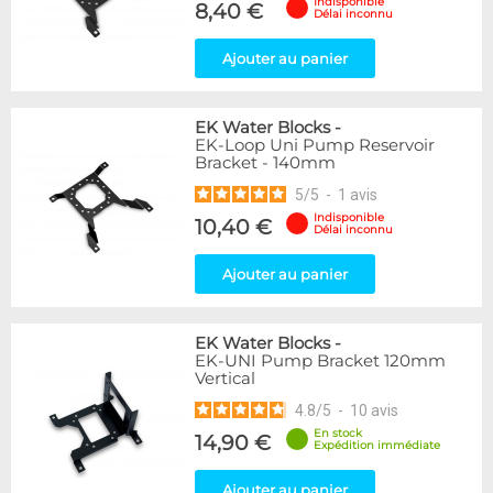
Indisponible
8,40 €
Délai inconnu
Ajouter au panier
EK Water Blocks
-
EK-Loop Uni Pump Reservoir
Bracket - 140mm
5
/
5
-
1
avis
Indisponible
10,40 €
Délai inconnu
Ajouter au panier
EK Water Blocks
-
EK-UNI Pump Bracket 120mm
Vertical
4.8
/
5
-
10
avis
En stock
14,90 €
Expédition immédiate
Ajouter au panier