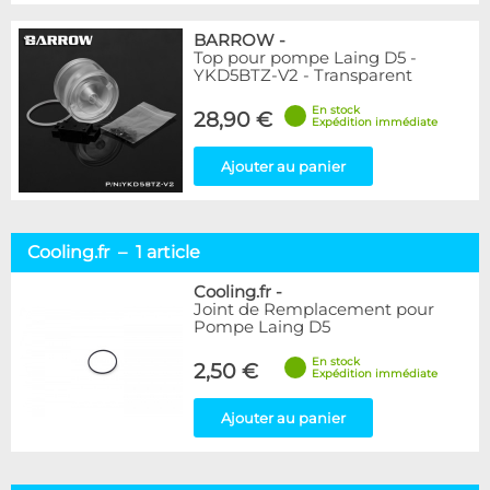
BARROW
-
Top pour pompe Laing D5 -
YKD5BTZ-V2 - Transparent
En stock
28,90 €
Expédition immédiate
Ajouter au panier
Cooling.fr – 1 article
Cooling.fr
-
Joint de Remplacement pour
Pompe Laing D5
En stock
2,50 €
Expédition immédiate
Ajouter au panier