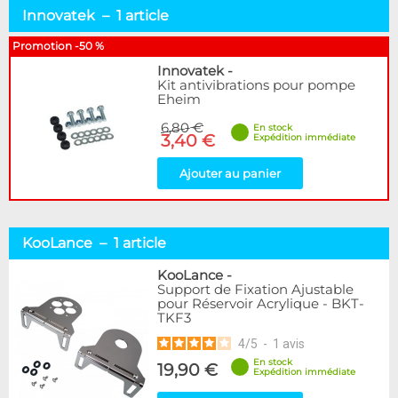
Innovatek – 1 article
Promotion -50 %
Innovatek
-
Kit antivibrations pour pompe
Eheim
6,80 €
En stock
3,40 €
Expédition immédiate
Ajouter au panier
KooLance – 1 article
KooLance
-
Support de Fixation Ajustable
pour Réservoir Acrylique - BKT-
TKF3
4
/
5
-
1
avis
En stock
19,90 €
Expédition immédiate