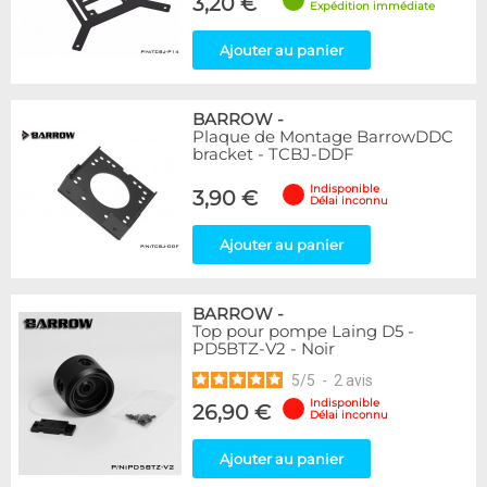
3,20 €
Expédition immédiate
Ajouter au panier
BARROW
-
Plaque de Montage BarrowDDC
bracket - TCBJ-DDF
Indisponible
3,90 €
Délai inconnu
Ajouter au panier
BARROW
-
Top pour pompe Laing D5 -
PD5BTZ-V2 - Noir
5
/
5
-
2
avis
Indisponible
26,90 €
Délai inconnu
Ajouter au panier