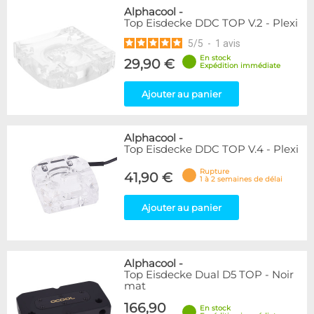
Alphacool
-
Top Eisdecke DDC TOP V.2 - Plexi
5
/
5
-
1
avis
En stock
29,90 €
Expédition immédiate
Ajouter au panier
Alphacool
-
Top Eisdecke DDC TOP V.4 - Plexi
Rupture
41,90 €
1 à 2 semaines de délai
Ajouter au panier
Alphacool
-
Top Eisdecke Dual D5 TOP - Noir
mat
166,90
En stock