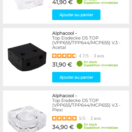
41,90 €
Expédition immédiate
Ajouter au panier
Alphacool
-
Top Eisdecke D5 TOP
(VPP655/TPP644/MCP655) V.3 -
Acetal
4.7
/
5
-
3
avis
En stock
31,90 €
Expédition immédiate
Ajouter au panier
Alphacool
-
Top Eisdecke D5 TOP
(VPP655/TPP644/MCP655) V.3 -
Plexi
5
/
5
-
2
avis
En stock
34,90 €
Expédition immédiate