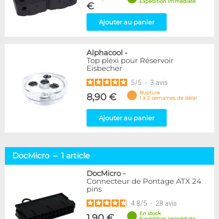
Expédition immédiate
€
Ajouter au panier
Alphacool
-
Top plexi pour Réservoir
Eisbecher
5
/
5
-
3
avis
Rupture
8,90 €
1 à 2 semaines de délai
Ajouter au panier
DocMicro – 1 article
DocMicro
-
Connecteur de Pontage ATX 24
pins
4.8
/
5
-
28
avis
En stock
1,90 €
Expédition immédiate