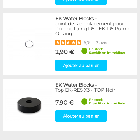
EK Water Blocks
-
Joint de Remplacement pour
Pompe Laing D5 - EK-D5 Pump
O-Ring
5
/
5
-
2
avis
En stock
2,90 €
Expédition immédiate
Ajouter au panier
EK Water Blocks
-
Top EK-RES X3 - TOP Noir
En stock
7,90 €
Expédition immédiate
Ajouter au panier