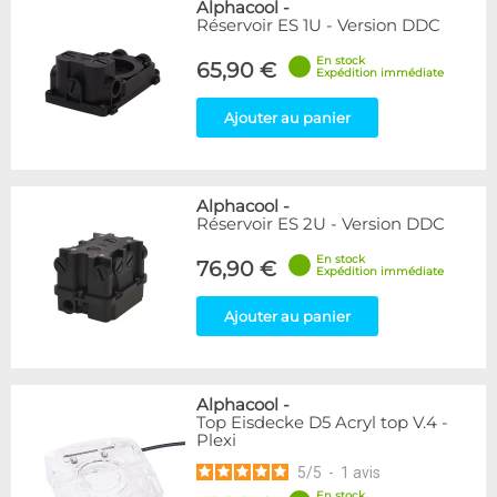
Alphacool
-
Réservoir ES 1U - Version DDC
En stock
65,90 €
Expédition immédiate
Ajouter au panier
Alphacool
-
Réservoir ES 2U - Version DDC
En stock
76,90 €
Expédition immédiate
Ajouter au panier
Alphacool
-
Top Eisdecke D5 Acryl top V.4 -
Plexi
5
/
5
-
1
avis
En stock