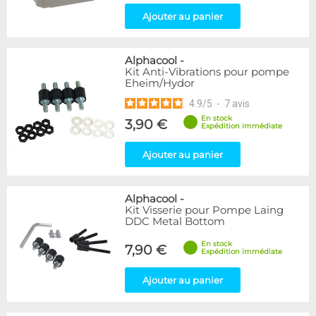
Ajouter au panier
Alphacool
-
Kit Anti-Vibrations pour pompe
Eheim/Hydor
4.9
/
5
-
7
avis
En stock
3,90 €
Expédition immédiate
Ajouter au panier
Alphacool
-
Kit Visserie pour Pompe Laing
DDC Metal Bottom
En stock
7,90 €
Expédition immédiate
Ajouter au panier