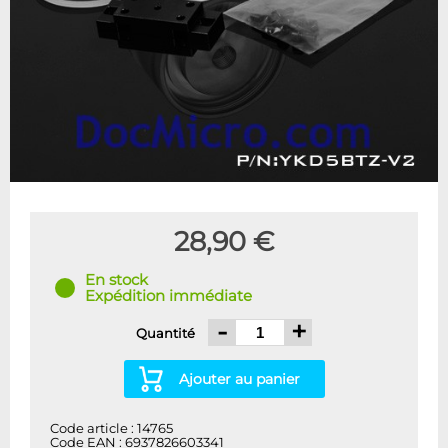
28,90 €
En stock
Expédition immédiate
-
+
Quantité
Ajouter au panier
Code article : 14765
Code EAN : 6937826603341