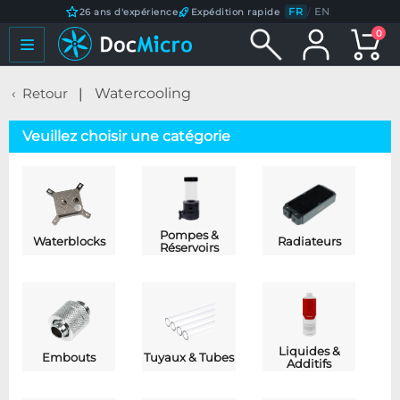
FR
/
EN
26 ans d'expérience
Expédition rapide
0
Retour
Watercooling
Veuillez choisir une catégorie
Pompes &
Waterblocks
Radiateurs
Réservoirs
Liquides &
Embouts
Tuyaux & Tubes
Additifs