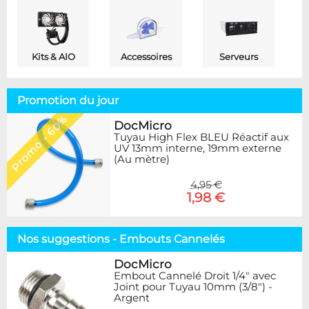
Kits & AIO
Accessoires
Serveurs
Promotion du jour
Promo - 60%
DocMicro
Tuyau High Flex BLEU Réactif aux
UV 13mm interne, 19mm externe
(Au mètre)
4,95 €
1,98 €
Nos suggestions - Embouts Cannelés
DocMicro
Embout Cannelé Droit 1/4" avec
Joint pour Tuyau 10mm (3/8") -
Argent