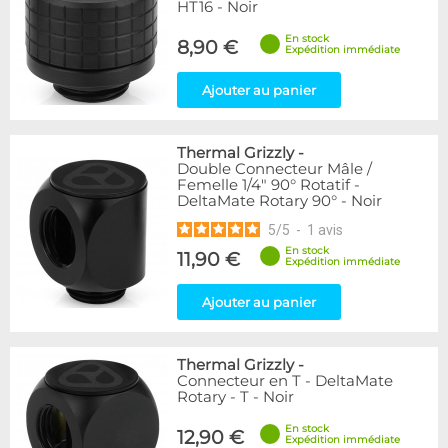
HT16 - Noir
En stock
8,90 €
Expédition immédiate
Ajouter au panier
Thermal Grizzly
-
Double Connecteur Mâle /
Femelle 1/4" 90° Rotatif -
DeltaMate Rotary 90° - Noir
5
/
5
-
1
avis
En stock
11,90 €
Expédition immédiate
Ajouter au panier
Thermal Grizzly
-
Connecteur en T - DeltaMate
Rotary - T - Noir
En stock
12,90 €
Expédition immédiate