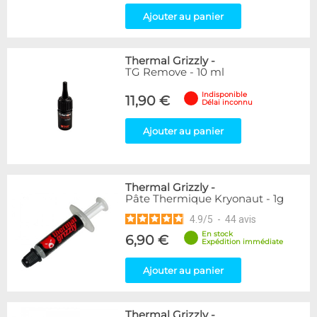
Pads Thermiques
8
Ajouter au panier
Pâtes Thermiques
11
Marque
Thermal Grizzly
-
EK Water Blocks
7
TG Remove - 10 ml
Thermal Grizzly
43
Indisponible
11,90 €
Délai inconnu
Disponibilité / Promotions
Articles en stock
Ajouter au panier
Articles en promotions
Appliquer
Thermal Grizzly
-
Pâte Thermique Kryonaut - 1g
4.9
/
5
-
44
avis
En stock
6,90 €
Expédition immédiate
Ajouter au panier
Thermal Grizzly
-