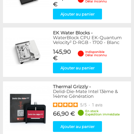
Délai inconnu
€
Ajouter au panier
EK Water Blocks
-
WaterBlock CPU EK-Quantum
Velocity² D-RGB - 1700 - Blanc
145,90
Indisponible
Délai inconnu
€
Ajouter au panier
Thermal Grizzly
-
Delid-Die-Mate Intel 13ème &
14ème Génération
5
/
5
-
1
avis
En stock
66,90 €
Expédition immédiate
Ajouter au panier