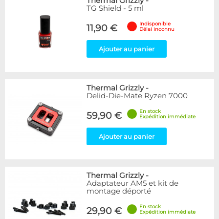
Thermal Grizzly
-
TG Shield - 5 ml
Indisponible
11,90 €
Délai inconnu
Ajouter au panier
Thermal Grizzly
-
Delid-Die-Mate Ryzen 7000
En stock
59,90 €
Expédition immédiate
Ajouter au panier
Thermal Grizzly
-
Adaptateur AM5 et kit de
montage déporté
En stock
29,90 €
Expédition immédiate