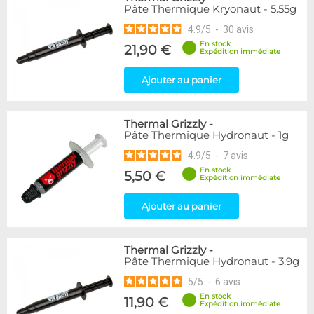
Pâte Thermique Kryonaut - 5.55g
4.9
/
5
-
30
avis
En stock
21,90 €
Expédition immédiate
Ajouter au panier
Thermal Grizzly
-
Pâte Thermique Hydronaut - 1g
4.9
/
5
-
7
avis
En stock
5,50 €
Expédition immédiate
Ajouter au panier
Thermal Grizzly
-
Pâte Thermique Hydronaut - 3.9g
5
/
5
-
6
avis
En stock
11,90 €
Expédition immédiate