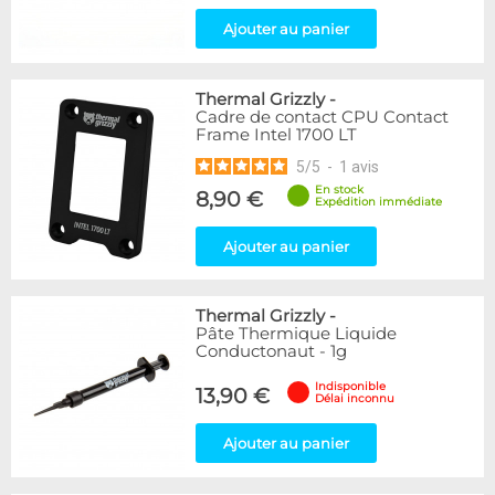
Ajouter au panier
Thermal Grizzly
-
Cadre de contact CPU Contact
Frame Intel 1700 LT
5
/
5
-
1
avis
En stock
8,90 €
Expédition immédiate
Ajouter au panier
Thermal Grizzly
-
Pâte Thermique Liquide
Conductonaut - 1g
Indisponible
13,90 €
Délai inconnu
Ajouter au panier