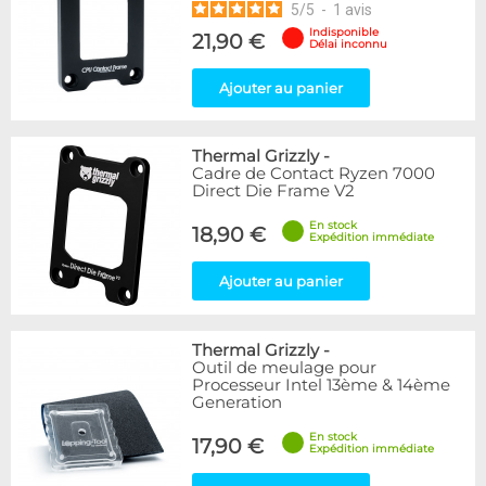
5
/
5
-
1
avis
Indisponible
21,90 €
Délai inconnu
Ajouter au panier
Thermal Grizzly
-
Cadre de Contact Ryzen 7000
Direct Die Frame V2
En stock
18,90 €
Expédition immédiate
Ajouter au panier
Thermal Grizzly
-
Outil de meulage pour
Processeur Intel 13ème & 14ème
Generation
En stock
17,90 €
Expédition immédiate