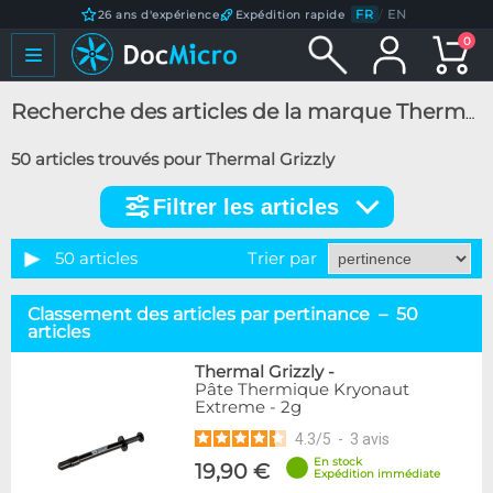
FR
/
EN
26 ans d'expérience
Expédition rapide
0
Recherche des articles de la marque Thermal Grizzly
50 articles trouvés pour Thermal Grizzly
Filtrer les articles
Filtrer
les
articles
50 articles
Trier par
Catégorie
Classement des articles par pertinance – 50
Adaptateurs
7
articles
Autres outils
13
Thermal Grizzly
-
Blocks Carte Mère
1
Pâte Thermique Kryonaut
Blocks CPU
20
Extreme - 2g
Embouts tubes rigides
1
4.3
/
5
-
3
avis
Embouts tuyaux souples
1
En stock
19,90 €
Nettoyage & Préparation
2
Expédition immédiate