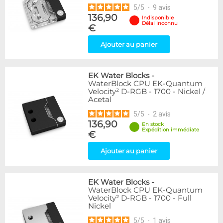
5
/
5
-
9
avis
136,90
Indisponible
Délai inconnu
€
Ajouter au panier
EK Water Blocks
-
WaterBlock CPU EK-Quantum
Velocity² D-RGB - 1700 - Nickel /
Acetal
5
/
5
-
2
avis
136,90
En stock
Expédition immédiate
€
Ajouter au panier
EK Water Blocks
-
WaterBlock CPU EK-Quantum
Velocity² D-RGB - 1700 - Full
Nickel
5
/
5
-
1
avis