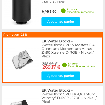
- MF28 - Noir
En stock
6,90 €
Expédition immédiate
Ajouter au panier
Promotion -25 %
EK Water Blocks
-
WaterBlock CPU & Mosfets EK-
Quantum Momentum Aorus
Z490 Xtreme D-RGB - Nickel /
Plexi
358,90 €
En stock
269,17 €
Expédition immédiate
Ajouter au panier
EK Water Blocks
-
WaterBlock CPU EK-Quantum
Velocity² D-RGB - 1700 - Nickel /
Plexi