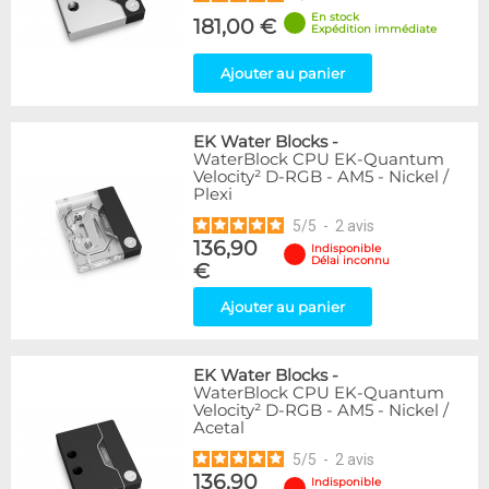
En stock
181,00 €
Expédition immédiate
Ajouter au panier
EK Water Blocks
-
WaterBlock CPU EK-Quantum
Velocity² D-RGB - AM5 - Nickel /
Plexi
5
/
5
-
2
avis
136,90
Indisponible
Délai inconnu
€
Ajouter au panier
EK Water Blocks
-
WaterBlock CPU EK-Quantum
Velocity² D-RGB - AM5 - Nickel /
Acetal
5
/
5
-
2
avis
136,90
Indisponible