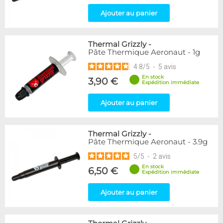
Ajouter au panier
Thermal Grizzly
-
Pâte Thermique Aeronaut - 1g
4.8
/
5
-
5
avis
En stock
3,90 €
Expédition immédiate
Ajouter au panier
Thermal Grizzly
-
Pâte Thermique Aeronaut - 3.9g
5
/
5
-
2
avis
En stock
6,50 €
Expédition immédiate
Ajouter au panier