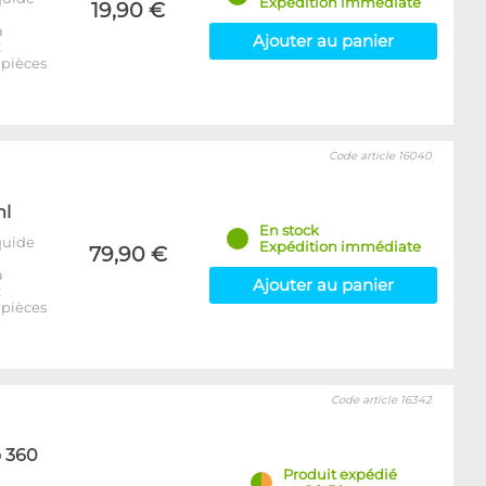
Expédition immédiate
19,90 €
a
Ajouter au panier
t
 pièces
Code article 16040
ml
En stock
quide
Expédition immédiate
79,90 €
a
Ajouter au panier
t
 pièces
Code article 16342
o 360
Produit expédié