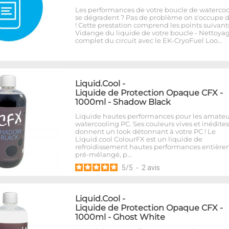
Les performances de votre boucle de waterco
se dégradent ? Pas de problème on s'occupe d
! Cette prestation comprend les points suivants 
Vidange du liquide de votre boucle - Nettoya
complet du circuit avec le EK-CryoFuel Loo…
Liquid.Cool
-
Liquide de Protection Opaque CFX -
1000ml - Shadow Black
Liquide hautes performances pour les amateu
watercooling PC. Ses couleurs vives et inédites
donnent un look détonnant à votre PC ! Le
Liquid.cool ColourFX est un liquide de
refroidissement hautes performances entièr
pré-mélangé, p…
5
/
5
-
2
avis
Liquid.Cool
-
Liquide de Protection Opaque CFX -
1000ml - Ghost White