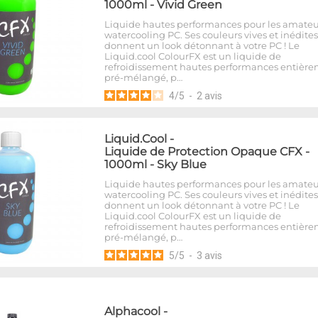
1000ml - Vivid Green
Liquide hautes performances pour les amateu
watercooling PC. Ses couleurs vives et inédites
donnent un look détonnant à votre PC ! Le
Liquid.cool ColourFX est un liquide de
refroidissement hautes performances entièr
pré-mélangé, p…
4
/
5
-
2
avis
Liquid.Cool
-
Liquide de Protection Opaque CFX -
1000ml - Sky Blue
Liquide hautes performances pour les amateu
watercooling PC. Ses couleurs vives et inédites
donnent un look détonnant à votre PC ! Le
Liquid.cool ColourFX est un liquide de
refroidissement hautes performances entièr
pré-mélangé, p…
5
/
5
-
3
avis
Alphacool
-