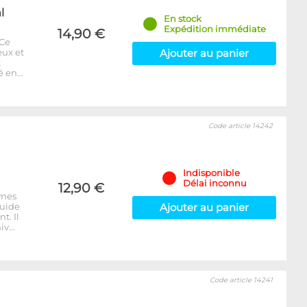
l
En stock
Expédition immédiate
14,90 €
 Ce
eux et
Ajouter au panier
t
é en…
Code article 14242
Indisponible
Délai inconnu
12,90 €
èmes
quide
Ajouter au panier
t. Il
niv…
Code article 14241