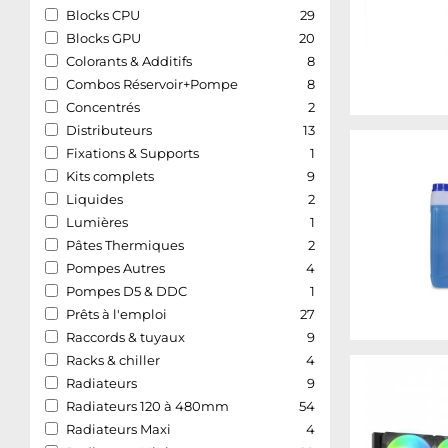
Blocks CPU
29
Blocks GPU
20
Colorants & Additifs
8
Combos Réservoir+Pompe
8
Concentrés
2
Distributeurs
13
Fixations & Supports
1
Kits complets
9
Liquides
2
Lumières
1
Pâtes Thermiques
2
Pompes Autres
4
Pompes D5 & DDC
1
Prêts à l'emploi
27
Raccords & tuyaux
9
Racks & chiller
4
Radiateurs
9
Radiateurs 120 à 480mm
54
Radiateurs Maxi
4