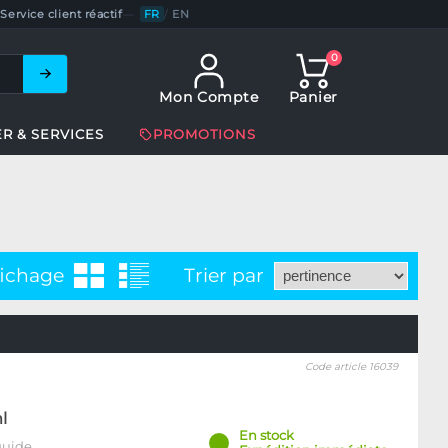
Service client réactif
—
FR
/
EN
0
Mon Compte
Panier
ER & SERVICES
PROMOTIONS
fichage
Trier par
Code article 16039
l
En stock
quide