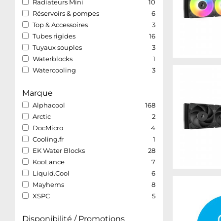
Radiateurs Mini
10
Réservoirs & pompes
6
Top & Accessoires
3
Tubes rigides
16
Tuyaux souples
3
Waterblocks
1
Watercooling
3
Marque
Alphacool
168
Arctic
2
DocMicro
4
Cooling.fr
1
EK Water Blocks
28
KooLance
7
Liquid.Cool
6
Mayhems
8
XSPC
5
Disponibilité / Promotions