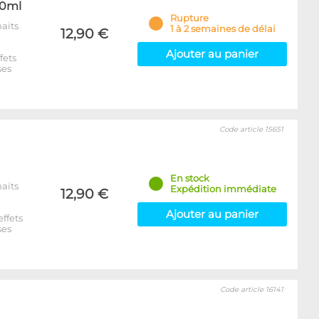
00ml
Rupture
aits
1 à 2 semaines de délai
12,90 €
Ajouter au panier
fets
ses
Code article 15651
En stock
aits
Expédition immédiate
12,90 €
Ajouter au panier
ffets
ses
Code article 16141