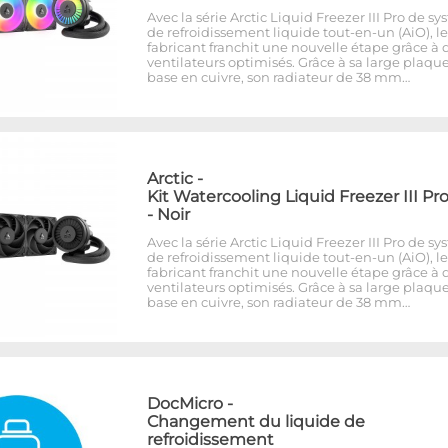
Avec la série Arctic Liquid Freezer III Pro de s
de refroidissement liquide tout-en-un (AiO), le
fabricant franchit une nouvelle étape grâce à 
ventilateurs optimisés. Grâce à sa large plaqu
base en cuivre, son radiateur de 38 mm…
Arctic
-
Kit Watercooling Liquid Freezer III Pr
- Noir
Avec la série Arctic Liquid Freezer III Pro de s
de refroidissement liquide tout-en-un (AiO), le
fabricant franchit une nouvelle étape grâce à 
ventilateurs optimisés. Grâce à sa large plaqu
base en cuivre, son radiateur de 38 mm…
DocMicro
-
Changement du liquide de
refroidissement