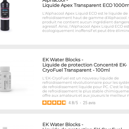
Alphacool
-
Liquide Apex Transparent ECO 1000m
L'Alphacool Apex Liquid ECO est le liquide de
refroidissement haut de gamme d'Alphacool.
produit ne contient aucun ingrédient danger
agressif. Ainsi, l'Alphacool Apex Liquid ECO es
écologiquement inoffensif et peut être élimin
EK Water Blocks
-
Liquide de protection Concentré EK-
CryoFuel Transparent - 100ml
L'EK-CryoFuel est un nouveau liquide de
refroidissement révolutionnaire pour les syst
de refroidissement liquide pour PC. C'est le li
de refroidissement le plus stable chimiquemen
offre aux amateurs et aux joueurs le meilleur 
4.8
/
5
-
25
avis
EK Water Blocks
-