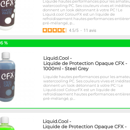
Liquide hautes performances pour les amateu
watercooling PC. Ses couleurs vives et inédites
donnent un look détonnant à votre PC ! Le
Liquid.cool ColourFX est un liquide de
refroidissement hautes performances entièr
pré-mélangé, p…
4.5
/
5
-
11
avis
16 %
Liquid.Cool
-
Liquide de Protection Opaque CFX -
1000ml - Steel Grey
Liquide hautes performances pour les amate
watercooling PC. Ses couleurs vives et inédite
donnent un look détonnant à votre PC ! Le
Liquid.cool ColourFX est un liquide de
refroidissement hautes performances entièr
pré-mélangé, p…
Liquid.Cool
-
Liquide de Protection Opaque CFX -