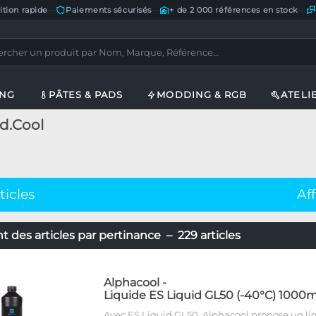
ition rapide
—
Paiements sécurisés
—
+ de 2 000 références en stock
—
ING
PÂTES & PADS
MODDING & RGB
ATELI
id.Cool
ticles
Af
 des articles par pertinance – 229 articles
Alphacool
-
Liquide ES Liquid GL50 (-40°C) 1000m
Avec ES Liquid GL50, Alphacool propose un li