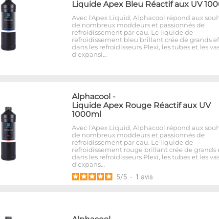
Liquide Apex Bleu Réactif aux UV 10
Avec l'Apex Liquid, Alphacool répond aux souh
de nombreux moddeurs et passionnés de
refroidissement par eau. Le liquide de
refroidissement bleu brillant crée de grands ef
dans les refroidisseurs Plexi, les tubes et les va
d'expansi…
Alphacool
-
Liquide Apex Rouge Réactif aux UV
1000ml
Avec l'Apex Liquid, Alphacool répond aux souh
de nombreux moddeurs et passionnés de
refroidissement par eau. Le liquide de
refroidissement rouge brillant crée de grands e
dans les refroidisseurs Plexi, les tubes et les va
d'expans…
5
/
5
-
1
avis