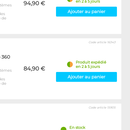
en 2 à 5 jours
94,90 €
ystèmes
Ajouter au panier
des
e de
Code article 16343
o 360
Produit expédié
en 2 à 5 jours
84,90 €
ystèmes
Ajouter au panier
des
e de
Code article 15905
En stock