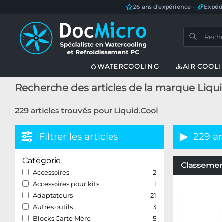
26 ans d'expérience
—
Expéd
WATERCOOLING
AIR COOL
Recherche des articles de la marque Liqu
229 articles trouvés pour Liquid.Cool
Filtrer les articles
229 ar
Catégorie
Classement
Accessoires
2
Accessoires pour kits
1
Adaptateurs
21
Autres outils
3
Blocks Carte Mère
5