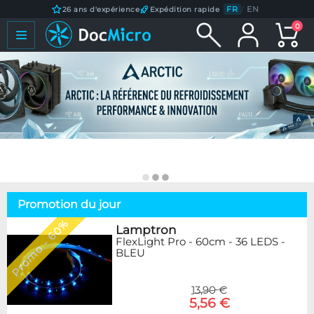
FR
/
EN
26 ans d'expérience
Expédition rapide
0
Promotion du jour
Promo - 60%
Lamptron
FlexLight Pro - 60cm - 36 LEDS -
BLEU
13,90 €
5,56 €