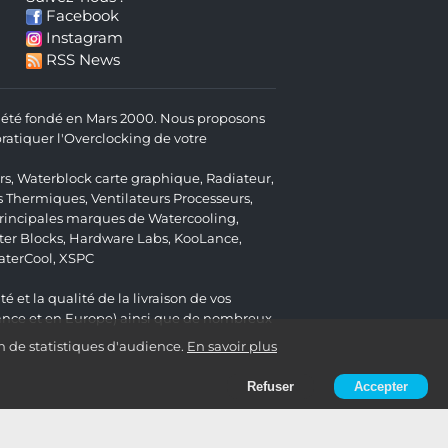
Facebook
Instagram
RSS News
 a été fondé en Mars 2000. Nous proposons
atiquer l'Overclocking de votre
rs
,
Waterblock carte graphique
,
Radiateur
,
s Thermiques
,
Ventilateurs Processeurs
,
 principales marques de Watercooling,
er Blocks
,
Hardware Labs
,
KooLance
,
aterCool
,
XSPC
é et la qualité de la livraison de vos
ance et en Europe) ainsi que de nombreux
n de statistiques d'audience.
En savoir plus
Refuser
Accepter