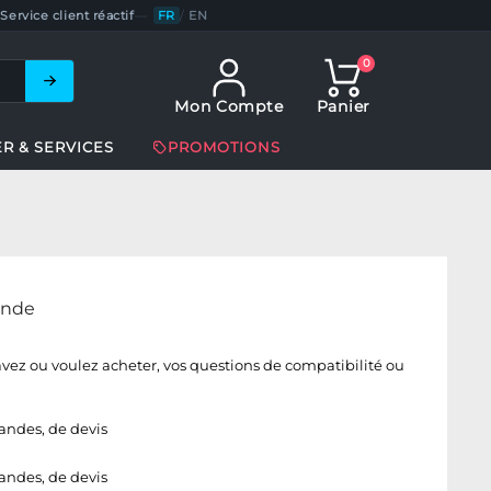
Service client réactif
—
FR
/
EN
0
Mon Compte
Panier
ER & SERVICES
PROMOTIONS
ande
ez ou voulez acheter, vos questions de compatibilité ou
andes, de devis
andes, de devis