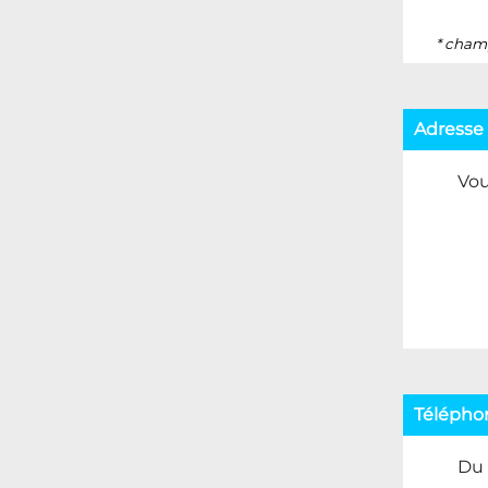
* cham
Adresse
Vou
Télépho
Du 