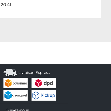
 20 41
Livraison Express
Suivez-nous :