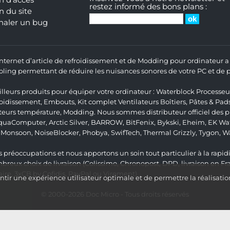
n d'accès
restez informé des bons plans :
n du site
naler un bug
 Internet d’article de refroidissement et de Modding pour ordinateur
ng permettant de réduire les nuisances sonores de votre PC et de pr
lleurs produits pour équiper votre ordinateur :
Waterblock Processeu
roidissement
,
Embouts
,
Kit complet
Ventilateurs Boîtiers
,
Pâtes & Pad
teurs température
,
Modding
. Nous sommes distributeur officiel des
quaComputer
,
Arctic Silver
,
BARROW
,
BitFenix
,
Bykski
,
Eheim
,
EK Wat
,
Monsoon
,
NoiseBlocker
,
Phobya
,
SwifTech
,
Thermal Grizzly
,
Tygon
,
W
 préoccupations et nous apportons un soin tout particulier à la rapidit
ux choix de livraison (Colissimo, Chronopost, DPD, livraison en Fr
re, 3xCB by Cofidis, PayPal ou Virement).
ir une expérience utilisateur optimale et de permettre la réalisatio
© 2000-2026
Doc Micro
- Tous droits réservés