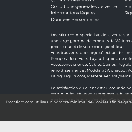
Qui sommes-nous ?
Pla
Conditions générales de vente
Pla
Informations légales
Sig
Données Personnelles
DocMicro.com, spécialiste de la vente sur
une large gamme de produits de Watercooli
processeur et de votre carte graphique.
Vous trouverez une large sélection des mei
Pompes
,
Réservoirs
,
Tuyau
,
Liquide de ref
Accessoires silence
,
Câbles Gainés
,
Régula
refroidissement et Modding :
Alphacool
,
A
Laing
,
Liquid.cool
,
MasterKleer
,
Mayhems
La satisfaction du client est au cœur de nos
commandes. Nous vous proposons de nombre
modes de paiement sécurisés (Carte bancai
DocMicro.com utilise un nombre minimal de Cookies afin de garant