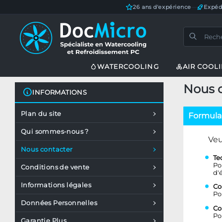
26 ans d'expérience
—
Expéd
WATERCOOLING
AIR COOL
Nous 
INFORMATIONS
Plan du site
Formulai
Qui sommes-nous ?
Veu
Nous contacter
Te
Po
Conditions de vente
d'
Informations légales
Co
Po
Données Personnelles
Co
Po
Garantie Plus