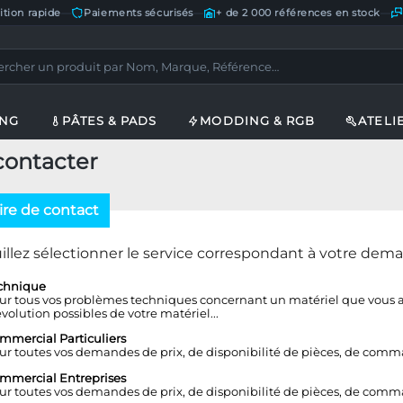
ition rapide
—
Paiements sécurisés
—
+ de 2 000 références en stock
—
ING
PÂTES & PADS
MODDING & RGB
ATELI
contacter
re de contact
illez sélectionner le service correspondant à votre dem
chnique
ur tous vos problèmes techniques concernant un matériel que vous av
évolution possibles de votre matériel...
mmercial Particuliers
ur toutes vos demandes de prix, de disponibilité de pièces, de comm
mmercial Entreprises
ur toutes vos demandes de prix, de disponibilité de pièces, de comm