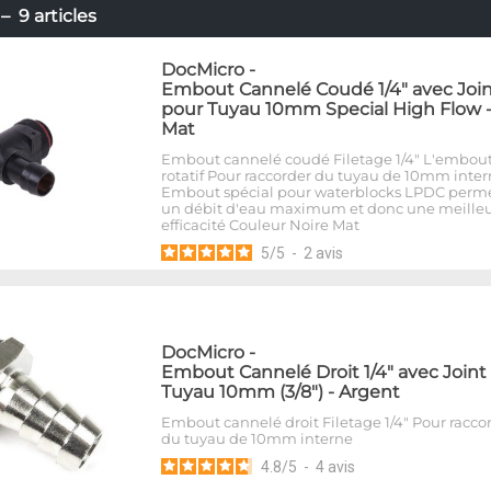
 9 articles
DocMicro
-
Embout Cannelé Coudé 1/4" avec Joi
pour Tuyau 10mm Special High Flow -
Mat
Embout cannelé coudé Filetage 1/4" L'embout
rotatif Pour raccorder du tuyau de 10mm inte
Embout spécial pour waterblocks LPDC perm
un débit d'eau maximum et donc une meille
efficacité Couleur Noire Mat
5
/
5
-
2
avis
DocMicro
-
Embout Cannelé Droit 1/4" avec Joint
Tuyau 10mm (3/8") - Argent
Embout cannelé droit Filetage 1/4" Pour racco
du tuyau de 10mm interne
4.8
/
5
-
4
avis