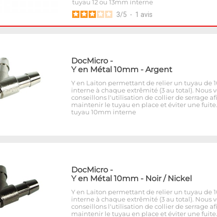
tuyau 12 ou 13mm interne
3
/
5
-
1
avis
DocMicro
-
Y en Métal 10mm - Argent
Y en Laiton permettant de relier un tuyau d
interne à chaque extrêmité (3 au total). Nous 
conseillons l'utilisation de collier de serrage af
maintenir le tuyau en place et éviter une fuite
tuyau 10mm interne
DocMicro
-
Y en Métal 10mm - Noir / Nickel
Y en Laiton permettant de relier un tuyau d
interne à chaque extrêmité (3 au total). Nous 
conseillons l'utilisation de collier de serrage af
maintenir le tuyau en place et éviter une fuite