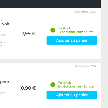
Code article 12308
nt
 Noir
En stock
Expédition immédiate
7,99 €
 est
rne
Ajouter au panier
ettant
ur
Code article 3934
 pour
En stock
Expédition immédiate
0,90 €
rder
Ajouter au panier