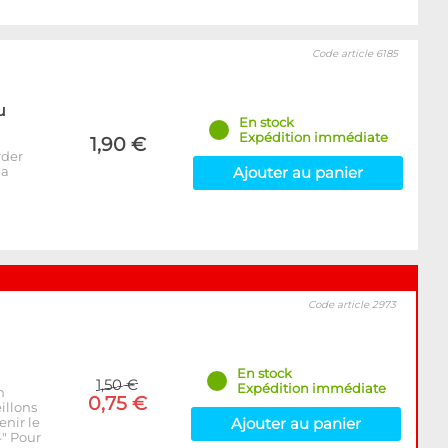
Code article 6185
u
En stock
Expédition immédiate
1,90 €
rder
la
Ajouter au panier
Code article 2973
En stock
1,50 €
Expédition immédiate
n
0,75 €
illons
enir le
Ajouter au panier
4" Pour