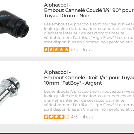
Alphacool
-
Embout Cannelé Coudé 1/4" 90° pour
Tuyau 10mm - Noir
Les embouts Alphacools sont nouveaux nivea
look, qualité de fabrication, couleurs et choix. 
diamètre intérieur de ces raccords mérite
véritablement l'attribut "High Flow" ! Les emb
sont disponibles en Chrome, noir profond et cu
5
/
5
-
5
avis
Alphacool
-
Embout Cannelé Droit 1/4" pour Tuya
10mm "FatBoy" - Argent
Les embouts Alphacools sont nouveaux nivea
look, qualité de fabrication, couleurs et choix. 
diamètre intérieur de ces raccords mérite
véritablement l'attribut "High Flow" ! Les emb
sont disponibles en Chrome, noir profond et cu
4
/
5
-
4
avis