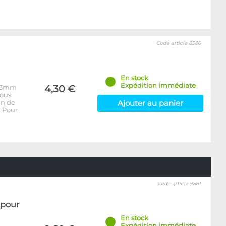
Code article 8386
En stock
Expédition immédiate
 13mm
4,30 €
vous
in de
Ajouter au panier
. Pour
Code article 9861
 pour
En stock
Expédition immédiate