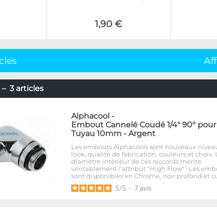
1,90 €
icles
Af
– 3 articles
Alphacool
-
Embout Cannelé Coudé 1/4" 90° pour
Tuyau 10mm - Argent
Les embouts Alphacools sont nouveaux nivea
look, qualité de fabrication, couleurs et choix. 
diamètre intérieur de ces raccords mérite
véritablement l'attribut "High Flow" ! Les emb
sont disponibles en Chrome, noir profond et cu
5
/
5
-
7
avis