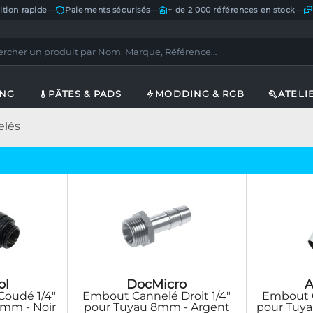
ition rapide
—
Paiements sécurisés
—
+ de 2 000 références en stock
—
ING
PÂTES & PADS
MODDING & RGB
ATELI
elés
ol
DocMicro
A
oudé 1/4"
Embout Cannelé Droit 1/4"
Embout C
0mm - Noir
pour Tuyau 8mm - Argent
pour Tuya