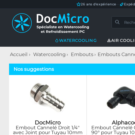
26 ans d'expérience
—
Expéd
WATERCOOLING
AIR COOL
Accueil
Watercooling
Embouts
Embouts Cann
Nos suggestions
DocMicro
Alphaco
Embout Cannelé Droit 1/4"
Embout Cannelé C
avec Joint pour Tuyau 10mm
90° pour Tuyau 1