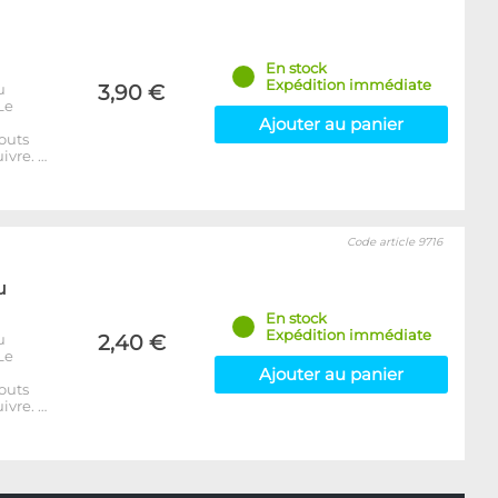
En stock
Expédition immédiate
u
3,90 €
Le
Ajouter au panier
outs
ivre. …
Code article 9716
u
En stock
Expédition immédiate
u
2,40 €
Le
Ajouter au panier
outs
ivre. …