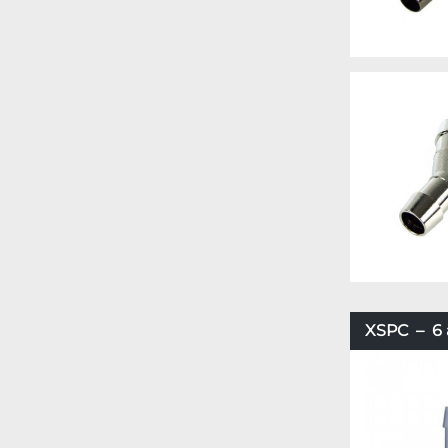
XSPC – 6 a