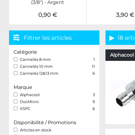
(3/8") - Argent
0,90 €
3,90 €
Filtrer les articles
18 art
Catégorie
Alphacool 
Cannelés 8 mm
1
Cannelés 10 mm
11
Cannelés 12&13 mm
6
Marque
Alphacool
3
DocMicro
9
XSPC
6
Disponibilité / Promotions
Articles en stock