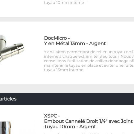
tuyau 10mm interne
DocMicro
-
Y en Métal 13mm - Argent
Y en Laiton permettant de relier un tuyau de
interne à chaque extrêmité (3 au total). Nous 
conseillons l'utilisation de collier de serrage af
maintenir le tuyau en place et éviter une fuite
tuyau 13mm interne
rticles
XSPC
-
Embout Cannelé Droit 1/4" avec Joint
Tuyau 10mm - Argent