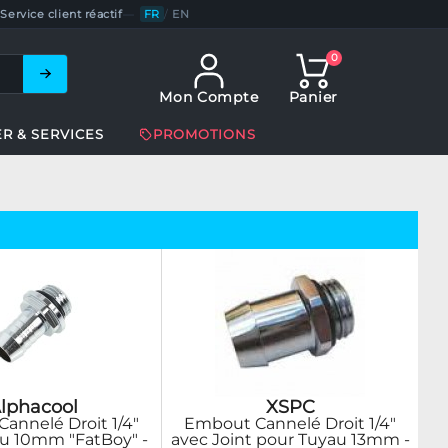
Service client réactif
—
FR
/
EN
0
Mon Compte
Panier
ER & SERVICES
PROMOTIONS
lphacool
XSPC
annelé Droit 1/4"
Embout Cannelé Droit 1/4"
u 10mm "FatBoy" -
avec Joint pour Tuyau 13mm -