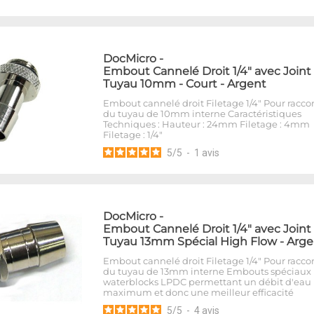
DocMicro
-
Embout Cannelé Droit 1/4" avec Joint
Tuyau 10mm - Court - Argent
Embout cannelé droit Filetage 1/4" Pour racco
du tuyau de 10mm interne Caractéristiques
Techniques : Hauteur : 24mm Filetage : 4mm
Filetage : 1/4"
5
/
5
-
1
avis
DocMicro
-
Embout Cannelé Droit 1/4" avec Joint
Tuyau 13mm Spécial High Flow - Arge
Embout cannelé droit Filetage 1/4" Pour racco
du tuyau de 13mm interne Embouts spéciaux
waterblocks LPDC permettant un débit d'eau
maximum et donc une meilleur efficacité
5
/
5
-
4
avis