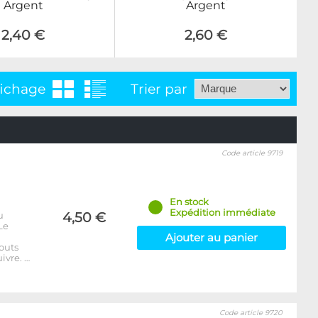
Argent
Argent
2,40 €
2,60 €
fichage
Trier par
Code article 9719
En stock
Expédition immédiate
u
4,50 €
Le
Ajouter au panier
outs
ivre. …
Code article 9720