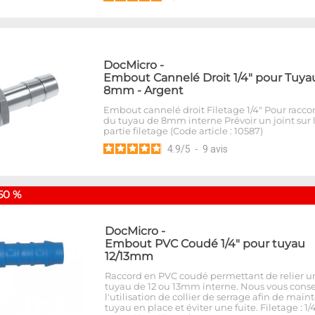
DocMicro
-
Embout Cannelé Droit 1/4" pour Tuya
8mm - Argent
Embout cannelé droit Filetage 1/4" Pour racco
du tuyau de 8mm interne Prévoir un joint sur 
partie filetage (Code article : 10587)
4.9
/
5
-
9
avis
50 %
DocMicro
-
Embout PVC Coudé 1/4" pour tuyau
12/13mm
Raccord en PVC coudé permettant de relier u
tuyau de 12 ou 13mm interne. Nous vous conse
l'utilisation de collier de serrage afin de maint
tuyau en place et éviter une fuite. Filetage : 1/