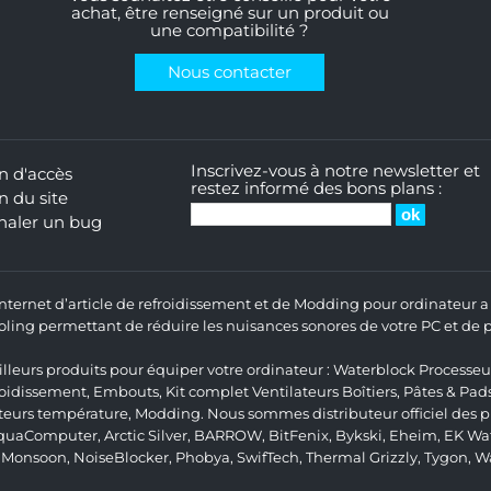
achat, être renseigné sur un produit ou
une compatibilité ?
Nous contacter
Inscrivez-vous à notre newsletter et
n d'accès
restez informé des bons plans :
n du site
naler un bug
 Internet d’article de refroidissement et de Modding pour ordinateur
ng permettant de réduire les nuisances sonores de votre PC et de pr
lleurs produits pour équiper votre ordinateur :
Waterblock Processeu
roidissement
,
Embouts
,
Kit complet
Ventilateurs Boîtiers
,
Pâtes & Pad
teurs température
,
Modding
. Nous sommes distributeur officiel des
quaComputer
,
Arctic Silver
,
BARROW
,
BitFenix
,
Bykski
,
Eheim
,
EK Wat
,
Monsoon
,
NoiseBlocker
,
Phobya
,
SwifTech
,
Thermal Grizzly
,
Tygon
,
W