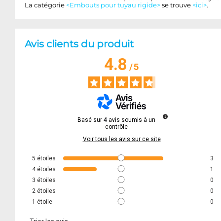
La catégorie
<Embouts pour tuyau rigide>
se trouve
<ici>
.
Avis clients du produit
4.8
/
5
Basé sur
4
avis soumis à un
contrôle
Voir tous les avis sur ce site
5
étoiles
3
4
étoiles
1
3
étoiles
0
2
étoiles
0
1
étoile
0