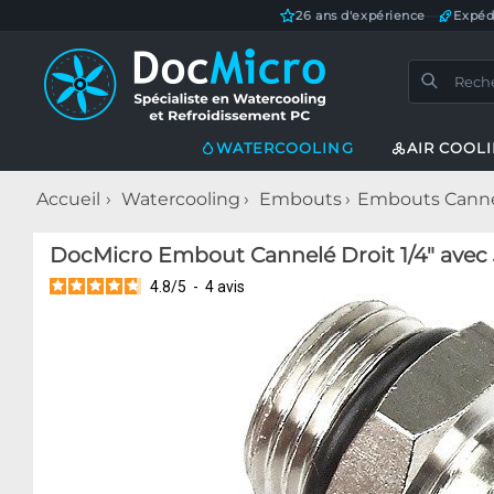
26 ans d'expérience
—
Expéd
WATERCOOLING
AIR COOL
Accueil
Watercooling
Embouts
Embouts Cann
DocMicro Embout Cannelé Droit 1/4" avec 
4.8
/
5
-
4
avis