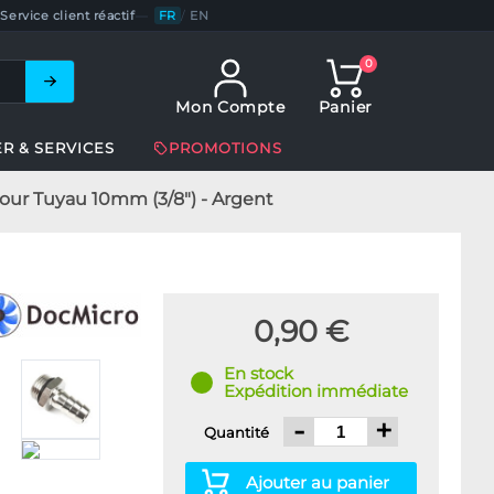
Service client réactif
—
FR
/
EN
0
Mon Compte
Panier
ER & SERVICES
PROMOTIONS
pour Tuyau 10mm (3/8") - Argent
0,90 €
En stock
Expédition immédiate
-
+
Quantité
Ajouter au panier