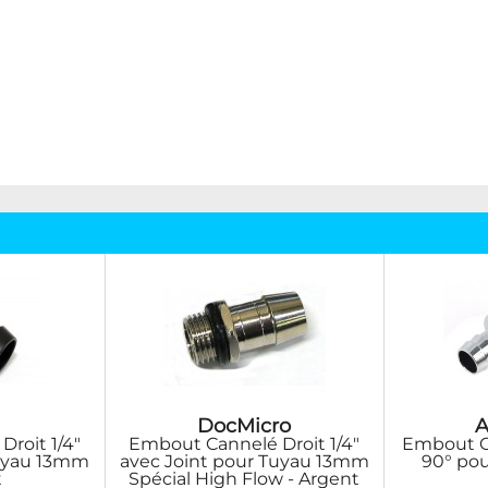
DocMicro
A
roit 1/4"
Embout Cannelé Droit 1/4"
Embout C
Tuyau 13mm
avec Joint pour Tuyau 13mm
90° po
t
Spécial High Flow - Argent