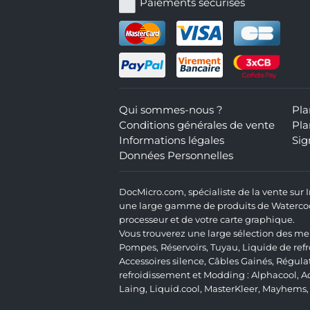
Paiements sécurisés
Qui sommes-nous ?
Pla
Conditions générales de vente
Pla
Informations légales
Sig
Données Personnelles
DocMicro.com, spécialiste de la vente sur
une large gamme de produits de Watercooli
processeur et de votre carte graphique.
Vous trouverez une large sélection des mei
Pompes
,
Réservoirs
,
Tuyau
,
Liquide de ref
Accessoires silence
,
Câbles Gainés
,
Régula
refroidissement et Modding :
Alphacool
,
A
Laing
,
Liquid.cool
,
MasterKleer
,
Mayhems