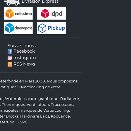
Livraison Express
Suivez-nous :
Facebook
Instagram
RSS News
 a été fondé en Mars 2000. Nous proposons
atiquer l'Overclocking de votre
rs
,
Waterblock carte graphique
,
Radiateur
,
s Thermiques
,
Ventilateurs Processeurs
,
 principales marques de Watercooling,
er Blocks
,
Hardware Labs
,
KooLance
,
aterCool
,
XSPC