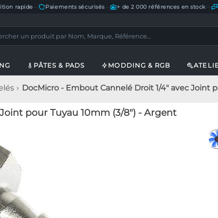
ition rapide
—
Paiements sécurisés
—
+ de 2 000 références en stock
—
ING
PÂTES & PADS
MODDING & RGB
ATELI
elés
DocMicro - Embout Cannelé Droit 1/4" avec Joint 
Joint pour Tuyau 10mm (3/8") - Argent