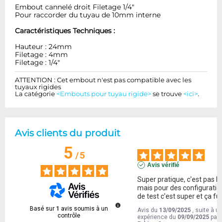
Embout cannelé droit Filetage 1/4"
Pour raccorder du tuyau de 10mm interne
Caractéristiques Techniques :
Hauteur : 24mm
Filetage : 4mm
Filetage : 1/4"
ATTENTION : Cet embout n'est pas compatible avec les
tuyaux rigides
La catégorie
<Embouts pour tuyau rigide>
se trouve
<ici>
.
Avis clients du produit
5
/
5
Avis vérifié
Super pratique, c'est pas b
mais pour des configuration
de test c'est super et ça fu
Basé sur
1
avis soumis à un
Avis du
13/09/2025
, suite à u
contrôle
expérience du
09/09/2025
par