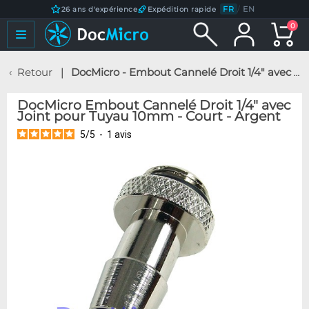
FR
/
EN
26 ans d'expérience
Expédition rapide
0
Retour
DocMicro - Embout Cannelé Droit 1/4" avec Joint pour Tuyau 10mm - Court - Argent
DocMicro Embout Cannelé Droit 1/4" avec
Joint pour Tuyau 10mm - Court - Argent
5
/
5
-
1
avis