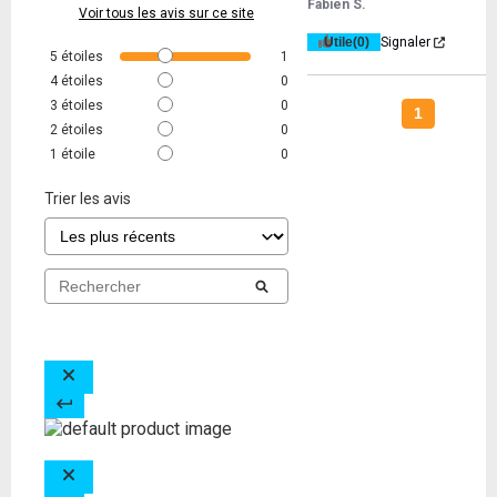
Fabien S.
Voir tous les avis sur ce site
Utile
(0)
Signaler
5
étoiles
1
4
étoiles
0
3
étoiles
0
1
2
étoiles
0
1
étoile
0
Trier les avis