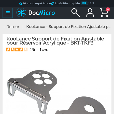
FR
/
EN
26 ans d'expérience
Expédition rapide
0
Retour
KooLance - Support de Fixation Ajustable pour Réservoir Acrylique - BKT-TKF3
KooLance Support de Fixation Ajustable
pour Réservoir Acrylique - BKT-TKF3
4
/
5
-
1
avis