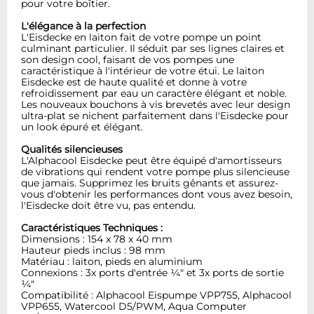
pour votre boîtier.
L'élégance à la perfection
L'Eisdecke en laiton fait de votre pompe un point
culminant particulier. Il séduit par ses lignes claires et
son design cool, faisant de vos pompes une
caractéristique à l'intérieur de votre étui. Le laiton
Eisdecke est de haute qualité et donne à votre
refroidissement par eau un caractère élégant et noble.
Les nouveaux bouchons à vis brevetés avec leur design
ultra-plat se nichent parfaitement dans l'Eisdecke pour
un look épuré et élégant.
Qualités silencieuses
L'Alphacool Eisdecke peut être équipé d'amortisseurs
de vibrations qui rendent votre pompe plus silencieuse
que jamais. Supprimez les bruits gênants et assurez-
vous d'obtenir les performances dont vous avez besoin,
l'Eisdecke doit être vu, pas entendu.
Caractéristiques Techniques :
Dimensions : 154 x 78 x 40 mm
Hauteur pieds inclus : 98 mm
Matériau : laiton, pieds en aluminium
Connexions : 3x ports d'entrée ¼" et 3x ports de sortie
¼"
Compatibilité : Alphacool Eispumpe VPP755, Alphacool
VPP655, Watercool D5/PWM, Aqua Computer