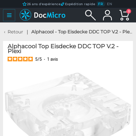
FR
/
EN
26 ans d'expérience
Expédition rapide
0
Retour
Alphacool - Top Eisdecke DDC TOP V.2 - Plexi
Alphacool Top Eisdecke DDC TOP V.2 -
Plexi
5
/
5
-
1
avis