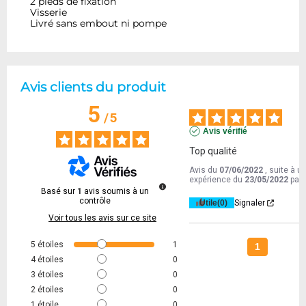
2 pieds de fixation
Visserie
Livré sans embout ni pompe
Avis clients du produit
5
/
5
Avis vérifié
Top qualité
Avis du
07/06/2022
, suite à u
expérience du
23/05/2022
par
Basé sur
1
avis soumis à un
contrôle
Utile
(0)
Signaler
Voir tous les avis sur ce site
5
étoiles
1
1
4
étoiles
0
3
étoiles
0
2
étoiles
0
1
étoile
0