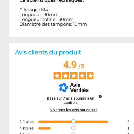
Caractéristiques Techniques :
Filetage : M4
Longueur : 10mm
Longueur totale : 30mm
Diamètre des tampons: 10mm
Avis clients du produit
4.9
/
5
Basé sur
7
avis soumis à un
contrôle
Voir tous les avis sur ce site
5
étoiles
6
4
étoiles
1