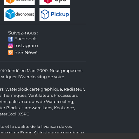
Suivez-nous :
Facebook
Instagram
RSS News
 a été fondé en Mars 2000. Nous proposons
atiquer l'Overclocking de votre
rs
,
Waterblock carte graphique
,
Radiateur
,
s Thermiques
,
Ventilateurs Processeurs
,
 principales marques de Watercooling,
er Blocks
,
Hardware Labs
,
KooLance
,
aterCool
,
XSPC
é et la qualité de la livraison de vos
ance et en Europe) ainsi que de nombreux