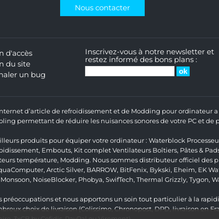
Nous contacter
Inscrivez-vous à notre newsletter et
n d'accès
restez informé des bons plans :
n du site
naler un bug
 Internet d’article de refroidissement et de Modding pour ordinateur
ng permettant de réduire les nuisances sonores de votre PC et de pr
lleurs produits pour équiper votre ordinateur :
Waterblock Processeu
roidissement
,
Embouts
,
Kit complet
Ventilateurs Boîtiers
,
Pâtes & Pad
teurs température
,
Modding
. Nous sommes distributeur officiel des
quaComputer
,
Arctic Silver
,
BARROW
,
BitFenix
,
Bykski
,
Eheim
,
EK Wat
,
Monsoon
,
NoiseBlocker
,
Phobya
,
SwifTech
,
Thermal Grizzly
,
Tygon
,
W
 préoccupations et nous apportons un soin tout particulier à la rapidit
ux choix de livraison (Colissimo, Chronopost, DPD, livraison en Fr
re, 3xCB by Cofidis, PayPal ou Virement).