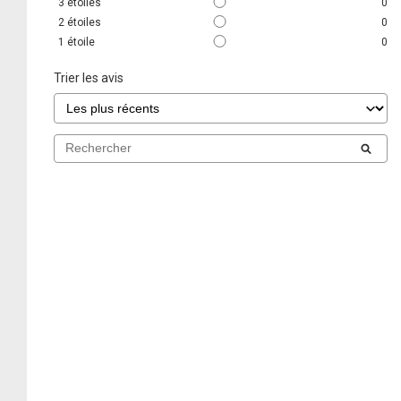
3
étoiles
0
2
étoiles
0
1
étoile
0
Trier les avis