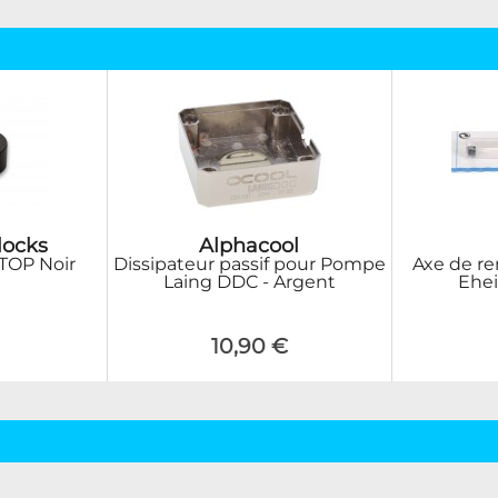
locks
Alphacool
 TOP Noir
Dissipateur passif pour Pompe
Axe de r
Laing DDC - Argent
Ehe
10,90 €