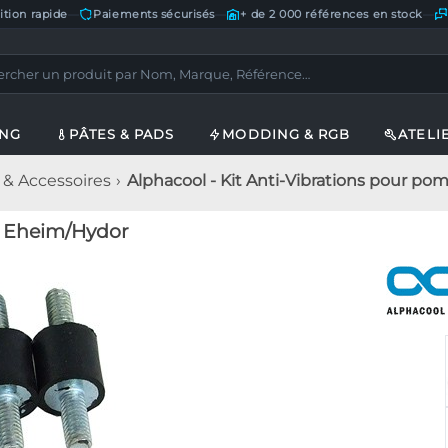
ition rapide
—
Paiements sécurisés
—
+ de 2 000 références en stock
—
ING
PÂTES & PADS
MODDING & RGB
ATELI
 & Accessoires
Alphacool - Kit Anti-Vibrations pour p
e Eheim/Hydor