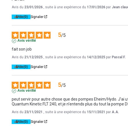
Avis du
23/01/2026
, suite à une expérience du
17/01/2026
par
Jean clau
Utile
(0)
Signaler
5
/
5
Avis vérifié
fait son job
Avis du
21/12/2025
, suite à une expérience du
14/12/2025
par
Pascal F.
Utile
(0)
Signaler
5
/
5
Avis vérifié
peut servir pour autre chose que des pompes Eheim/Hydo. J'ai uti
Quantum Kinetic FLT 240, et je n'entends plus du tout la pompe D5
Avis du
23/11/2021
, suite à une expérience du
15/11/2021
par
A.A.
Utile
(0)
Signaler