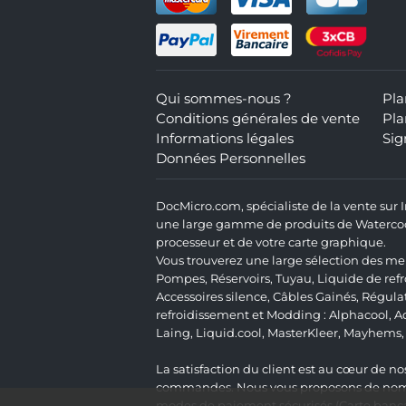
Qui sommes-nous ?
Pla
Conditions générales de vente
Pla
Informations légales
Sig
Données Personnelles
DocMicro.com, spécialiste de la vente sur
une large gamme de produits de Watercooli
processeur et de votre carte graphique.
Vous trouverez une large sélection des mei
Pompes
,
Réservoirs
,
Tuyau
,
Liquide de ref
Accessoires silence
,
Câbles Gainés
,
Régula
refroidissement et Modding :
Alphacool
,
A
Laing
,
Liquid.cool
,
MasterKleer
,
Mayhems
La satisfaction du client est au cœur de nos
commandes. Nous vous proposons de nombre
modes de paiement sécurisés (Carte bancai