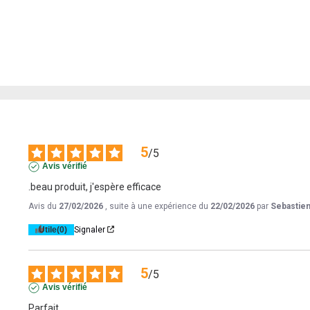
5
/
5
Avis vérifié
.beau produit, j'espère efficace
Avis du
27/02/2026
, suite à une expérience du
22/02/2026
par
Sebastien
Utile
(0)
Signaler
5
/
5
Avis vérifié
Parfait