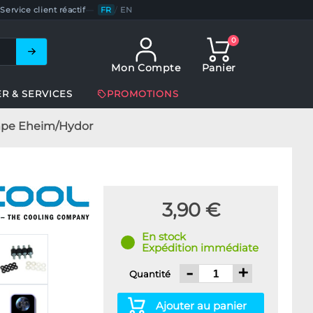
Service client réactif
—
FR
/
EN
0
Mon Compte
Panier
ER & SERVICES
PROMOTIONS
ompe Eheim/Hydor
3,90 €
En stock
Expédition immédiate
-
+
Quantité
Ajouter au panier