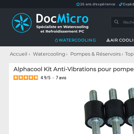
26 ans d'expérience
—
Expéd
WATERCOOLING
AIR COOL
Accueil
Watercooling
Pompes & Réservoirs
Top
Alphacool Kit Anti-Vibrations pour pomp
4.9
/
5
-
7
avis