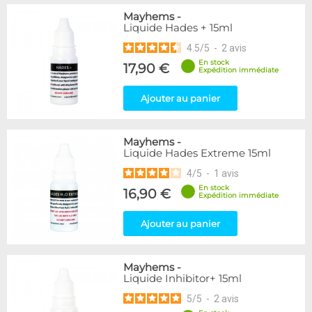
Mayhems
-
Liquide Hades + 15ml
4.5
/
5
-
2
avis
En stock
17,90 €
Expédition immédiate
Ajouter au panier
Mayhems
-
Liquide Hades Extreme 15ml
4
/
5
-
1
avis
En stock
16,90 €
Expédition immédiate
Ajouter au panier
Mayhems
-
Liquide Inhibitor+ 15ml
5
/
5
-
2
avis