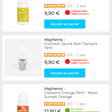
5
/
5
-
2
avis
Indisponible
9,90 €
Délai inconnu
Ajouter au panier
Mayhems
-
Colorant Jaune Non Tachant -
15ml
5
/
5
-
1
avis
Indisponible
9,90 €
Délai inconnu
Ajouter au panier
Mayhems
-
Colorant Orange 15ml - Neon
Sunset Orange
5
/
5
-
1
avis
En stock
12,90 €
Expédition immédiate