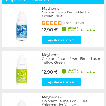
Alphacool
1
Cooling.fr
1
Mayhems
-
Colorant Bleu 15ml - Electric
EK Water Blocks
1
Ocean Blue
Mayhems
18
4.8
/
5
-
4
avis
XSPC
3
En stock
12,90 €
Expédition immédiate
Disponibilité / Promotions
Articles en stock
Ajouter au panier
Articles en promotions
Mayhems
-
Appliquer
Colorant Jaune / Vert 15ml - Laser
Yellow Green
En stock
12,90 €
Expédition immédiate
Ajouter au panier
Mayhems
-
Colorant Jaune 15ml - Fire
Salamander Yellow