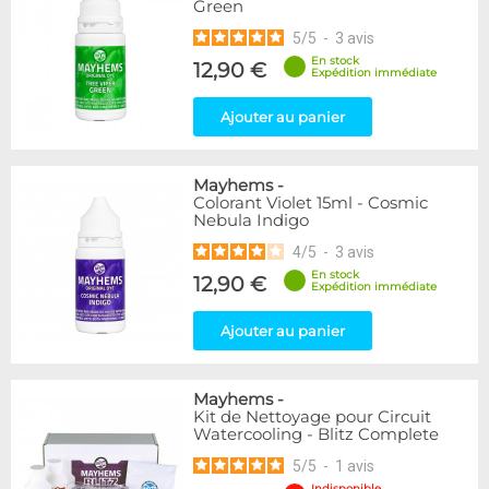
Green
5
/
5
-
3
avis
En stock
12,90 €
Expédition immédiate
Ajouter au panier
Mayhems
-
Colorant Violet 15ml - Cosmic
Nebula Indigo
4
/
5
-
3
avis
En stock
12,90 €
Expédition immédiate
Ajouter au panier
Mayhems
-
Kit de Nettoyage pour Circuit
Watercooling - Blitz Complete
5
/
5
-
1
avis
Indisponible