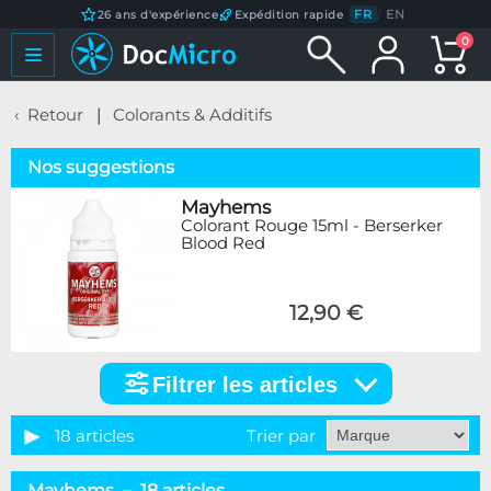
FR
/
EN
26 ans d'expérience
Expédition rapide
0
Retour
Colorants & Additifs
Nos suggestions
Mayhems
Colorant Rouge 15ml - Berserker
Blood Red
12,90 €
Filtrer les articles
Filtrer
les
articles
18 articles
Trier par
Marque
Mayhems – 18 articles