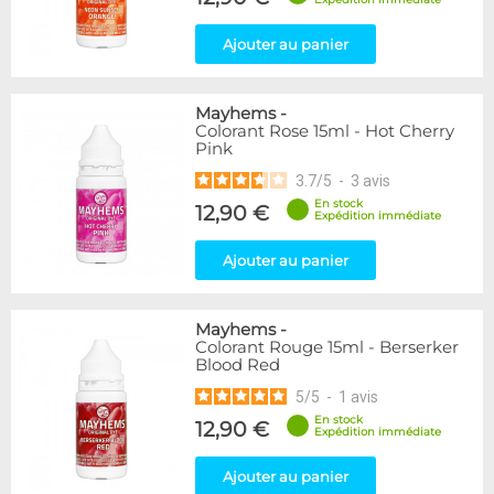
Ajouter au panier
Mayhems
-
Colorant Rose 15ml - Hot Cherry
Pink
3.7
/
5
-
3
avis
En stock
12,90 €
Expédition immédiate
Ajouter au panier
Mayhems
-
Colorant Rouge 15ml - Berserker
Blood Red
5
/
5
-
1
avis
En stock
12,90 €
Expédition immédiate
Ajouter au panier