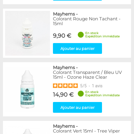
Mayhems
-
Colorant Rouge Non Tachant -
15ml
En stock
9,90 €
Expédition immédiate
Ajouter au panier
Mayhems
-
Colorant Transparent / Bleu UV
15ml - Ozone Haze Clear
5
/
5
-
1
avis
En stock
14,90 €
Expédition immédiate
Ajouter au panier
Mayhems
-
Colorant Vert 15ml - Tree Viper