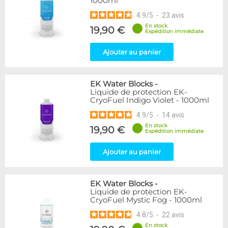
1000ml
4.9
/
5
-
23
avis
En stock
19,90 €
Expédition immédiate
Ajouter au panier
EK Water Blocks
-
Liquide de protection EK-
CryoFuel Indigo Violet - 1000ml
4.9
/
5
-
14
avis
En stock
19,90 €
Expédition immédiate
Ajouter au panier
EK Water Blocks
-
Liquide de protection EK-
CryoFuel Mystic Fog - 1000ml
4.8
/
5
-
22
avis
En stock