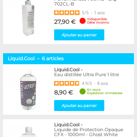
702CL-B
5
/
5
-
1
avis
Indisponible
27,90 €
Délai inconnu
Ajouter au panier
Liquid.Cool – 6 articles
Liquid.Cool
-
Eau distillée Ultra Pure 1 litre
4.9
/
5
-
8
avis
En stock
8,90 €
Expédition immédiate
Ajouter au panier
Liquid.Cool
-
Liquide de Protection Opaque
CFX - 1000ml - Ghost White