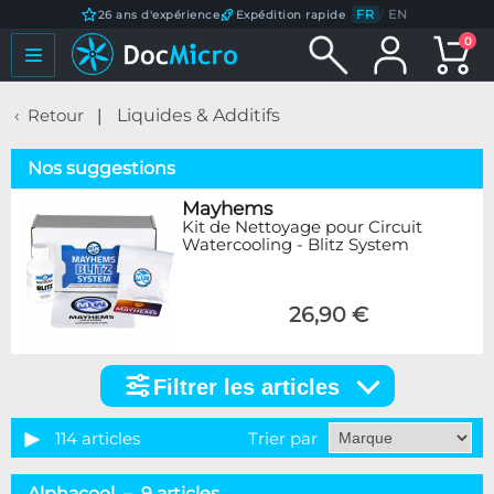
FR
/
EN
26 ans d'expérience
Expédition rapide
0
Retour
Liquides & Additifs
Nos suggestions
Mayhems
Kit de Nettoyage pour Circuit
Watercooling - Blitz System
26,90 €
Filtrer les articles
Filtrer
les
articles
114 articles
Trier par
Catégorie
Alphacool – 9 articles