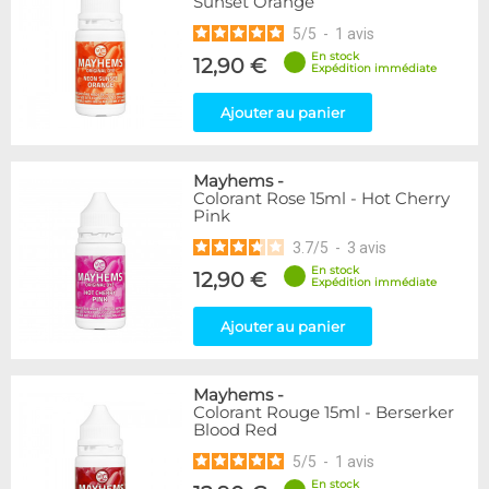
Sunset Orange
5
/
5
-
1
avis
En stock
12,90 €
Expédition immédiate
Ajouter au panier
Mayhems
-
Colorant Rose 15ml - Hot Cherry
Pink
3.7
/
5
-
3
avis
En stock
12,90 €
Expédition immédiate
Ajouter au panier
Mayhems
-
Colorant Rouge 15ml - Berserker
Blood Red
5
/
5
-
1
avis
En stock