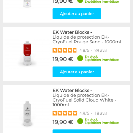
19,90 €
Expédition immédiate
Ajouter au panier
EK Water Blocks
-
Liquide de protection EK-
CryoFuel Rouge Sang - 1000ml
4.8
/
5
-
39
avis
En stock
19,90 €
Expédition immédiate
Ajouter au panier
EK Water Blocks
-
Liquide de protection EK-
CryoFuel Solid Cloud White -
1000ml
4.9
/
5
-
18
avis
En stock
19,90 €
Expédition immédiate