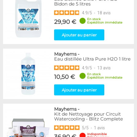
Bidon de 5 litres
4.9
/
5
-
18
avis
En stock
29,90 €
Expédition immédiate
Ajouter au panier
Mayhems
-
Eau distillée Ultra Pure H2O 1 litre
4.9
/
5
-
13
avis
En stock
10,50 €
Expédition immédiate
Ajouter au panier
Mayhems
-
Kit de Nettoyage pour Circuit
Watercooling - Blitz Complete
5
/
5
-
1
avis
Indisponible
36,90 €