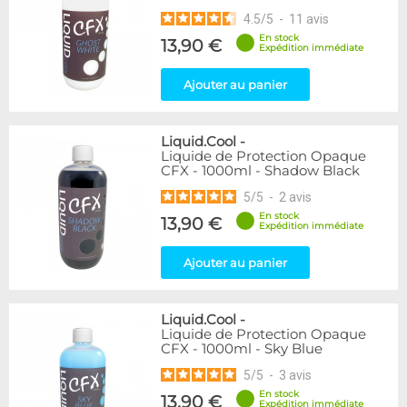
4.5
/
5
-
11
avis
En stock
13,90 €
Expédition immédiate
Ajouter au panier
Liquid.Cool
-
Liquide de Protection Opaque
CFX - 1000ml - Shadow Black
5
/
5
-
2
avis
En stock
13,90 €
Expédition immédiate
Ajouter au panier
Liquid.Cool
-
Liquide de Protection Opaque
CFX - 1000ml - Sky Blue
5
/
5
-
3
avis
En stock
13,90 €
Expédition immédiate