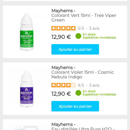
Mayhems
-
Colorant Vert 15ml - Tree Viper
Green
5
/
5
-
3
avis
En stock
12,90 €
Expédition immédiate
Ajouter au panier
Mayhems
-
Colorant Violet 15ml - Cosmic
Nebula Indigo
4
/
5
-
3
avis
En stock
12,90 €
Expédition immédiate
Ajouter au panier
Mayhems
-
Eau distillée Ultra Pure H2O -