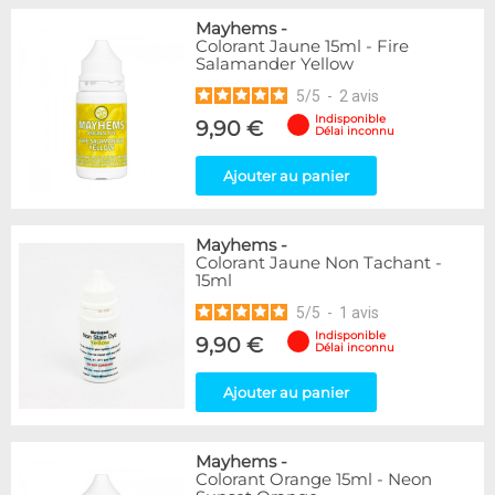
Mayhems
-
Colorant Jaune 15ml - Fire
Salamander Yellow
5
/
5
-
2
avis
Indisponible
9,90 €
Délai inconnu
Ajouter au panier
Mayhems
-
Colorant Jaune Non Tachant -
15ml
5
/
5
-
1
avis
Indisponible
9,90 €
Délai inconnu
Ajouter au panier
Mayhems
-
Colorant Orange 15ml - Neon