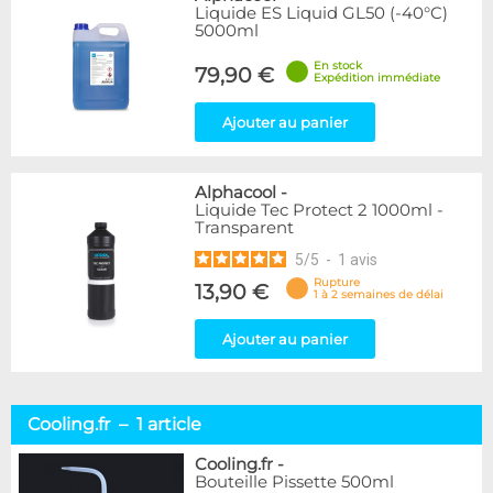
Liquide ES Liquid GL50 (-40°C)
5000ml
En stock
79,90 €
Expédition immédiate
Ajouter au panier
Alphacool
-
Liquide Tec Protect 2 1000ml -
Transparent
5
/
5
-
1
avis
Rupture
13,90 €
1 à 2 semaines de délai
Ajouter au panier
Cooling.fr – 1 article
Cooling.fr
-
Bouteille Pissette 500ml