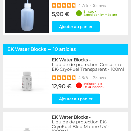
4.7
/
5
-
35
avis
En stock
5,90 €
Expédition immédiate
Ajouter au panier
EK Water Blocks – 10 articles
EK Water Blocks
-
Liquide de protection Concentré
EK-CryoFuel Transparent - 100ml
4.8
/
5
-
25
avis
Indisponible
12,90 €
Délai inconnu
Ajouter au panier
EK Water Blocks
-
Liquide de protection EK-
CryoFuel Bleu Marine UV -