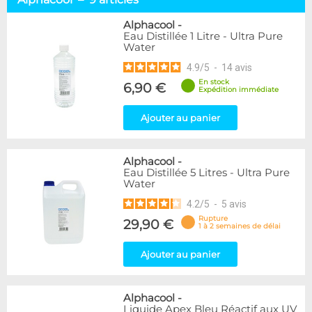
Prêts à l'emploi
70
Concentrés
22
Alphacool
-
Eau Distillée 1 Litre - Ultra Pure
Colorants & Additifs
24
Water
4.9
/
5
-
14
avis
Marque
En stock
Alphacool
6,90 €
9
Expédition immédiate
Cooling.fr
1
EK Water Blocks
10
Ajouter au panier
KooLance
3
Liquid.Cool
6
Alphacool
-
Mayhems
55
Eau Distillée 5 Litres - Ultra Pure
XSPC
30
Water
4.2
/
5
-
5
avis
Couleur
Rupture
29,90 €
Blanc
5
1 à 2 semaines de délai
Bleu
17
Ajouter au panier
Gris
1
Jaune
7
Jaune/Vert
1
Alphacool
-
Noir
5
Liquide Apex Bleu Réactif aux UV