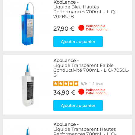
KooLance
-
Liquide Bleu Hautes
Performances 700mL - LIQ-
702BU-B
Indisponible
27,90 €
Délai inconnu
Ajouter au panier
KooLance
-
Liquide Transparent Faible
Conductivité 700mL - LIQ-705CL-
B
5
/
5
-
1
avis
Indisponible
34,90 €
Délai inconnu
Ajouter au panier
KooLance
-
Liquide Transparent Hautes
Performances 700mL - LIQ-