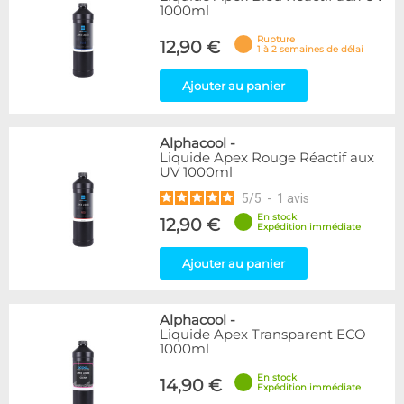
Orange
3
1000ml
Rose
6
Rupture
12,90 €
Rouge
14
1 à 2 semaines de délai
Transparent
20
Ajouter au panier
Vert
10
Violet
5
Alphacool
-
Disponibilité / Promotions
Liquide Apex Rouge Réactif aux
Articles en stock
UV 1000ml
Articles en promotions
5
/
5
-
1
avis
En stock
12,90 €
Appliquer
Expédition immédiate
Ajouter au panier
Alphacool
-
Liquide Apex Transparent ECO
1000ml
En stock
14,90 €
Expédition immédiate