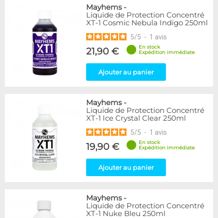
Mayhems
-
Liquide de Protection Concentré
XT-1 Cosmic Nebula Indigo 250ml
5
/
5
-
1
avis
En stock
21,90 €
Expédition immédiate
Ajouter au panier
Mayhems
-
Liquide de Protection Concentré
XT-1 Ice Crystal Clear 250ml
5
/
5
-
1
avis
En stock
19,90 €
Expédition immédiate
Ajouter au panier
Mayhems
-
Liquide de Protection Concentré
XT-1 Nuke Bleu 250ml