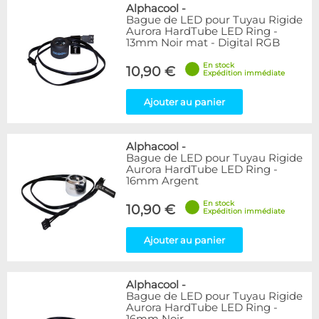
Bleu
9
Alphacool
-
Bague de LED pour Tuyau Rigide
Noir
15
Aurora HardTube LED Ring -
Plexi
5
13mm Noir mat - Digital RGB
Rouge
1
En stock
Transparent
40
10,90 €
Expédition immédiate
Vert
1
Ajouter au panier
Disponibilité / Promotions
Articles en stock
Alphacool
-
Articles en promotions
Bague de LED pour Tuyau Rigide
Aurora HardTube LED Ring -
Appliquer
16mm Argent
En stock
10,90 €
Expédition immédiate
Ajouter au panier
Alphacool
-
Bague de LED pour Tuyau Rigide
Aurora HardTube LED Ring -