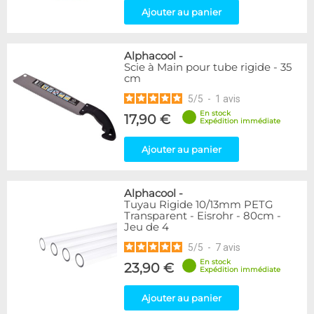
Ajouter au panier
Alphacool
-
Scie à Main pour tube rigide - 35
cm
5
/
5
-
1
avis
En stock
17,90 €
Expédition immédiate
Ajouter au panier
Alphacool
-
Tuyau Rigide 10/13mm PETG
Transparent - Eisrohr - 80cm -
Jeu de 4
5
/
5
-
7
avis
En stock
23,90 €
Expédition immédiate
Ajouter au panier