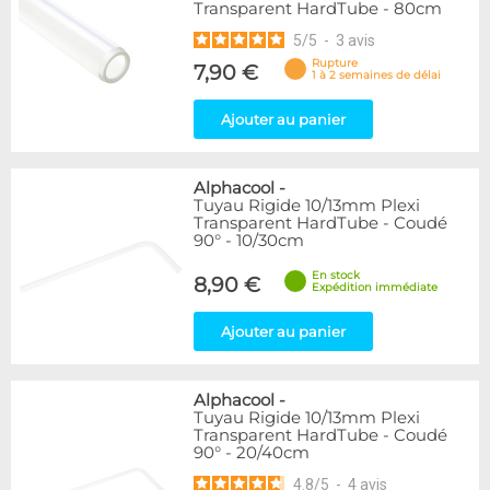
Transparent HardTube - 80cm
5
/
5
-
3
avis
Rupture
7,90 €
1 à 2 semaines de délai
Ajouter au panier
Alphacool
-
Tuyau Rigide 10/13mm Plexi
Transparent HardTube - Coudé
90° - 10/30cm
En stock
8,90 €
Expédition immédiate
Ajouter au panier
Alphacool
-
Tuyau Rigide 10/13mm Plexi
Transparent HardTube - Coudé
90° - 20/40cm
4.8
/
5
-
4
avis