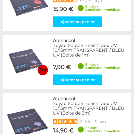
4
/
5
-
1
avis
En stock
15,90 €
Expédition immédiate
Ajouter au panier
Alphacool
-
Tuyau Souple Réactif aux UV
10/13mm TRANSPARENT / BLEU
UV (Boite de 1m)
En stock
7,90 €
Expédition immédiate
Ajouter au panier
Alphacool
-
Tuyau Souple Réactif aux UV
10/13mm TRANSPARENT / BLEU
UV (Boite de 3m)
4.9
/
5
-
9
avis
En stock
14,90 €
Expédition immédiate