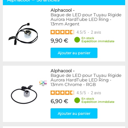
Tuyaux souples
52
Tubes rigides
37
Alphacool
-
Bague de LED pour Tuyau Rigide
Accessoires pour tuyaux
59
Aurora HardTube LED Ring -
13mm Argent
Marque
4.5
/
5
-
2
avis
Alphacool
56
En stock
9,90 €
DocMicro
27
Expédition immédiate
BARROW
17
Ajouter au panier
BitsPower
2
Bykski
1
Cooling.fr
1
Alphacool
-
EK Water Blocks
15
Bague de LED pour Tuyau Rigide
MasterKleer
3
Aurora HardTube LED Ring -
13mm Chrome - RGB
Mayhems
12
Monsoon
3
4.5
/
5
-
2
avis
Tygon
4
En stock
6,90 €
Expédition immédiate
XSPC
7
Ajouter au panier
Couleur
Argent
2