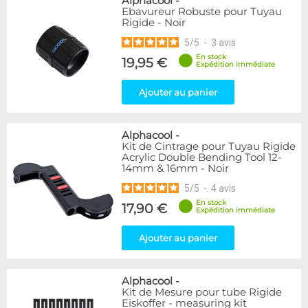
Alphacool
-
Ebavureur Robuste pour Tuyau
Rigide - Noir
5
/
5
-
3
avis
En stock
19,95 €
Expédition immédiate
Ajouter au panier
Alphacool
-
Kit de Cintrage pour Tuyau Rigide
Acrylic Double Bending Tool 12-
14mm & 16mm - Noir
5
/
5
-
4
avis
En stock
17,90 €
Expédition immédiate
Ajouter au panier
Alphacool
-
Kit de Mesure pour tube Rigide
Eiskoffer - measuring kit