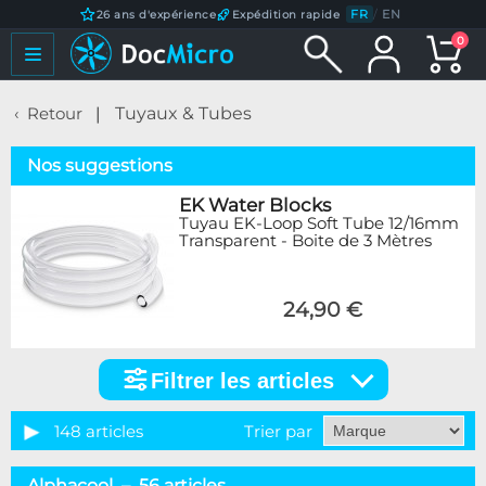
FR
/
EN
26 ans d'expérience
Expédition rapide
0
Retour
Tuyaux & Tubes
Nos suggestions
EK Water Blocks
Tuyau EK-Loop Soft Tube 12/16mm
Transparent - Boite de 3 Mètres
24,90 €
Filtrer les articles
Filtrer
les
articles
148 articles
Trier par
Catégorie
Alphacool – 56 articles