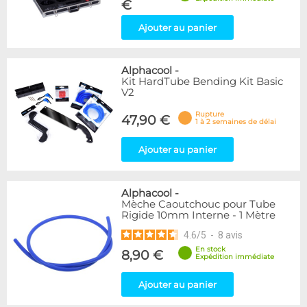
€
Ajouter au panier
Alphacool
-
Kit HardTube Bending Kit Basic
V2
Rupture
47,90 €
1 à 2 semaines de délai
Ajouter au panier
Alphacool
-
Mèche Caoutchouc pour Tube
Rigide 10mm Interne - 1 Mètre
4.6
/
5
-
8
avis
En stock
8,90 €
Expédition immédiate
Ajouter au panier