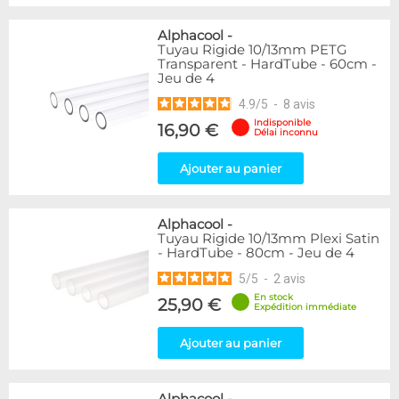
Alphacool
-
Tuyau Rigide 10/13mm PETG
Transparent - HardTube - 60cm -
Jeu de 4
4.9
/
5
-
8
avis
Indisponible
16,90 €
Délai inconnu
Ajouter au panier
Alphacool
-
Tuyau Rigide 10/13mm Plexi Satin
- HardTube - 80cm - Jeu de 4
5
/
5
-
2
avis
En stock
25,90 €
Expédition immédiate
Ajouter au panier