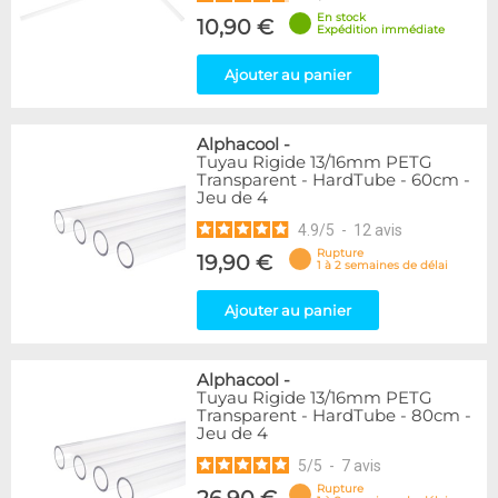
En stock
10,90 €
Expédition immédiate
Ajouter au panier
Alphacool
-
Tuyau Rigide 13/16mm PETG
Transparent - HardTube - 60cm -
Jeu de 4
4.9
/
5
-
12
avis
Rupture
19,90 €
1 à 2 semaines de délai
Ajouter au panier
Alphacool
-
Tuyau Rigide 13/16mm PETG
Transparent - HardTube - 80cm -
Jeu de 4
5
/
5
-
7
avis
Rupture