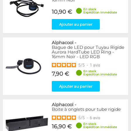
16mm Noir
En stock
10,90 €
Expédition immédiate
Ajouter au panier
Alphacool
-
Bague de LED pour Tuyau Rigide
Aurora HardTube LED Ring -
16mm Noir - LED RGB
5
/
5
-
1
avis
En stock
7,90 €
Expédition immédiate
Ajouter au panier
Alphacool
-
Boite à onglets pour tube rigide
5
/
5
-
6
avis
En stock
16,90 €
Expédition immédiate