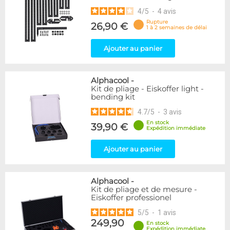
4
/
5
-
4
avis
Rupture
26,90 €
1 à 2 semaines de délai
Ajouter au panier
Alphacool
-
Kit de pliage - Eiskoffer light -
bending kit
4.7
/
5
-
3
avis
En stock
39,90 €
Expédition immédiate
Ajouter au panier
Alphacool
-
Kit de pliage et de mesure -
Eiskoffer professionel
5
/
5
-
1
avis
249,90
En stock
Expédition immédiate