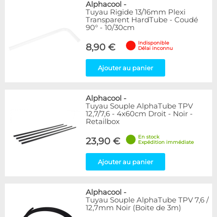
Alphacool
-
Tuyau Rigide 13/16mm Plexi
Transparent HardTube - Coudé
90° - 10/30cm
Indisponible
8,90 €
Délai inconnu
Ajouter au panier
Alphacool
-
Tuyau Souple AlphaTube TPV
12,7/7,6 - 4x60cm Droit - Noir -
Retailbox
En stock
23,90 €
Expédition immédiate
Ajouter au panier
Alphacool
-
Tuyau Souple AlphaTube TPV 7,6 /
12,7mm Noir (Boite de 3m)