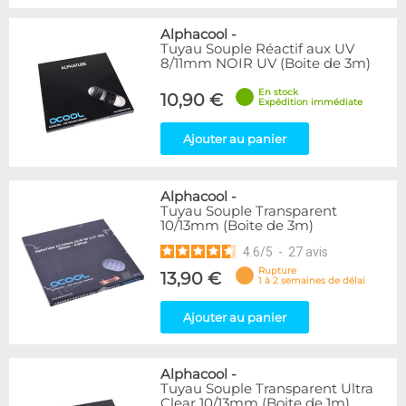
Alphacool
-
Tuyau Souple Réactif aux UV
8/11mm NOIR UV (Boite de 3m)
En stock
10,90 €
Expédition immédiate
Ajouter au panier
Alphacool
-
Tuyau Souple Transparent
10/13mm (Boite de 3m)
4.6
/
5
-
27
avis
Rupture
13,90 €
1 à 2 semaines de délai
Ajouter au panier
Alphacool
-
Tuyau Souple Transparent Ultra
Clear 10/13mm (Boite de 1m)