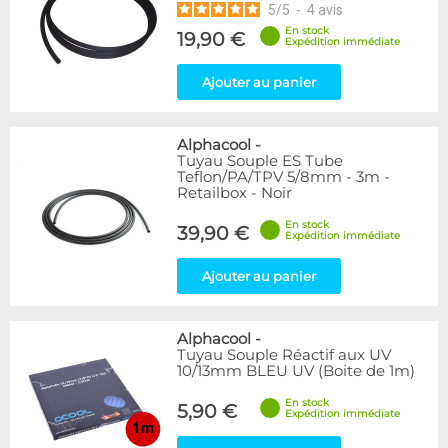
5
/
5
-
4
avis
En stock
19,90 €
Expédition immédiate
Ajouter au panier
Alphacool
-
Tuyau Souple ES Tube
Teflon/PA/TPV 5/8mm - 3m -
Retailbox - Noir
En stock
39,90 €
Expédition immédiate
Ajouter au panier
Alphacool
-
Tuyau Souple Réactif aux UV
10/13mm BLEU UV (Boite de 1m)
En stock
5,90 €
Expédition immédiate