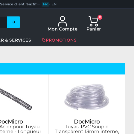
Service client réactif
—
FR
/
EN
0
Mon Compte
Panier
ER & SERVICES
PROMOTIONS
DocMicro
DocMicro
Acier pour Tuyau
Tuyau PVC Souple
terne - Longueur
Transparent 13mm interne,