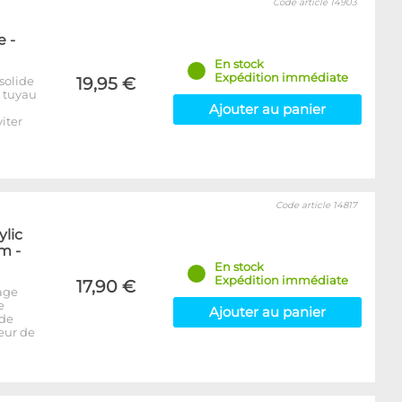
Code article 14903
 -
En stock
Expédition immédiate
solide
19,95 €
e tuyau
Ajouter au panier
iter
Code article 14817
ylic
m -
En stock
Expédition immédiate
17,90 €
age
e
Ajouter au panier
 de
seur de