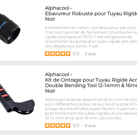
Alphacool
-
Ebavureur Robuste pour Tuyau Rigide
Noir
Entièrement en laiton, cet ébavureur est ultra 
! Cet outil permet de facilement chanfreiner l
rigide acrylique et PETG Il est obligatoire de
chanfreiner les bords d'un tube rigide afin d'év
des dégâts aux joints. Il est…
5
/
5
-
3
avis
Alphacool
-
Kit de Cintrage pour Tuyau Rigide Acr
Double Bending Tool 12-14mm & 16m
Noir
Alphacool dispose désormais d'un outil de pli
pour différentes tailles, ce qui rend la pose et l
pliage des HardTubes super faciles ! Il permet
plier facilement les tubes rigides d'une épais
12-14 mm ainsi que 16 mm. Les courbe…
5
/
5
-
4
avis