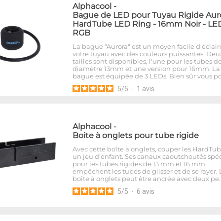
Alphacool
-
Bague de LED pour Tuyau Rigide Aur
HardTube LED Ring - 16mm Noir - LE
RGB
La bague "Aurora" est un moyen facile d'éclair
votre tuyau avec des couleurs puissantes. Deu
tailles sont disponibles, l'une pour les tubes d
diamètre 13mm et une version pour 16mm. La
bague est équipée de 3 LEDs. Bien sûr vous p
5
/
5
-
1
avis
Alphacool
-
Boite à onglets pour tube rigide
Avec cette boîte à onglets, couper les HardTub
un jeu d'enfant. Ses canaux caoutchoutés spé
pour les tubes rigides de 13 mm et 16 mm
empêchent les tubes de glisser et de se rayer. 
boîte à onglets peut être ancrée avec deux pe
5
/
5
-
6
avis