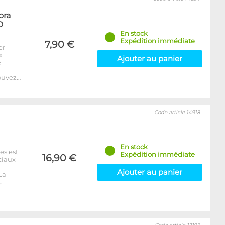
ora
D
En stock
Expédition immédiate
7,90 €
er
x
Ajouter au panier
e
ouvez…
Code article 14918
En stock
es est
Expédition immédiate
16,90 €
ciaux
Ajouter au panier
La
…