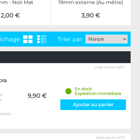
m - Noir Mat
19mm externe (Au mètre)
2,00 €
3,90 €
fichage
Trier par
Code article 14900
ora
En stock
Expédition immédiate
er
9,90 €
x
e
Ajouter au panier
ouvez…
Code article 15237