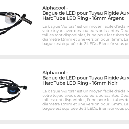
Alphacool
-
Bague de LED pour Tuyau Rigide Aur
HardTube LED Ring - 16mm Argent
La bague "Aurora" est un moyen facile d'éclair
votre tuyau avec des couleurs puissantes. Deu
tailles sont disponibles, l'une pour les tubes d
diamètre 13mm et une version pour 16mm. La
bague est équipée de 3 LEDs. Bien sûr vous p
Alphacool
-
Bague de LED pour Tuyau Rigide Aur
HardTube LED Ring - 16mm Noir
La bague "Aurora" est un moyen facile d'éclair
votre tuyau avec des couleurs puissantes. Deu
tailles sont disponibles, l'une pour les tubes d
diamètre 13mm et une version pour 16mm. La
bague est équipée de 3 LEDs. Bien sûr vous p