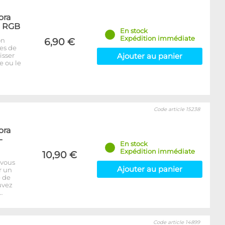
ora
- RGB
En stock
Expédition immédiate
on
6,90 €
bes de
isser
Ajouter au panier
e ou le
Code article 15238
ora
-
En stock
Expédition immédiate
10,90 €
 vous
Ajouter au panier
r un
e de
uvez
…
Code article 14899