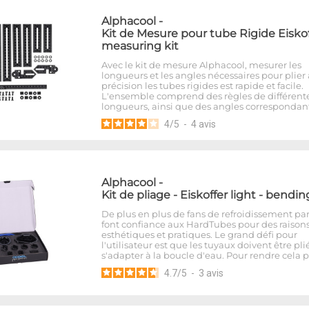
Alphacool
-
Kit de Mesure pour tube Rigide Eiskof
measuring kit
Avec le kit de mesure Alphacool, mesurer les
longueurs et les angles nécessaires pour plier
précision les tubes rigides est rapide et facile.
L'ensemble comprend des règles de différent
longueurs, ainsi que des angles correspondant
4
/
5
-
4
avis
Alphacool
-
Kit de pliage - Eiskoffer light - bendin
De plus en plus de fans de refroidissement pa
font confiance aux HardTubes pour des raison
esthétiques et pratiques. Le grand défi pour
l'utilisateur est que les tuyaux doivent être pli
s'adapter à la boucle d'eau. Pour rendre cela 
4.7
/
5
-
3
avis