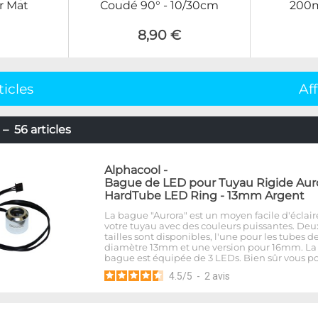
r Mat
Coudé 90° - 10/30cm
200m
8,90 €
ticles
Af
– 56 articles
Alphacool
-
Bague de LED pour Tuyau Rigide Aur
HardTube LED Ring - 13mm Argent
La bague "Aurora" est un moyen facile d'éclair
votre tuyau avec des couleurs puissantes. Deu
tailles sont disponibles, l'une pour les tubes d
diamètre 13mm et une version pour 16mm. La
bague est équipée de 3 LEDs. Bien sûr vous p
4.5
/
5
-
2
avis