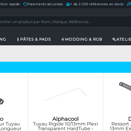
ition rapide
—
Paiements sécurisés
—
+ de 2 000 références en stock
—
ING
PÂTES & PADS
MODDING & RGB
ATELI
o
Alphacool
our Tuyau
Tuyau Rigide 10/13mm Plexi
Ressort 
Longueur
Transparent HardTube -
13mm Ex