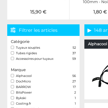
100mm - Noi
15,90 €
1,80 €
Filtrer les articles
148 ar
Catégorie
Alphacool 
Tuyaux souples
52
Tubes rigides
37
Accessoires pour tuyaux
59
Marque
Alphacool
56
DocMicro
27
BARROW
17
BitsPower
2
Bykski
1
Cooling.fr
1