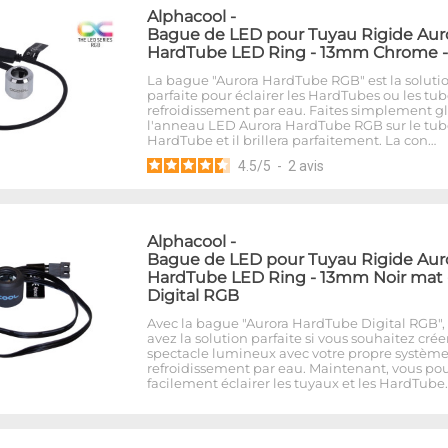
Alphacool
-
Bague de LED pour Tuyau Rigide Aur
HardTube LED Ring - 13mm Chrome 
La bague "Aurora HardTube RGB" est la soluti
parfaite pour éclairer les HardTubes ou les tu
refroidissement par eau. Faites simplement gl
l'anneau LED Aurora HardTube RGB sur le tub
HardTube et il brillera parfaitement. La con…
4.5
/
5
-
2
avis
Alphacool
-
Bague de LED pour Tuyau Rigide Aur
HardTube LED Ring - 13mm Noir mat 
Digital RGB
Avec la bague "Aurora HardTube Digital RGB",
avez la solution parfaite si vous souhaitez crée
spectacle lumineux avec votre propre systèm
refroidissement par eau. Maintenant, vous po
facilement éclairer les tuyaux et les HardTube