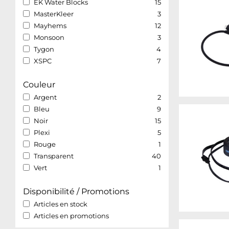
EK Water Blocks
15
MasterKleer
3
Mayhems
12
Monsoon
3
Tygon
4
XSPC
7
Couleur
Argent
2
Bleu
9
Noir
15
Plexi
5
Rouge
1
Transparent
40
Vert
1
Disponibilité / Promotions
Articles en stock
Articles en promotions