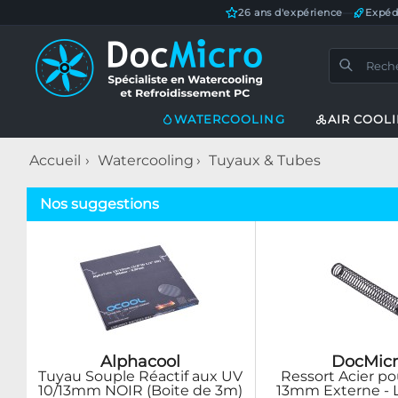
26 ans d'expérience
—
Expéd
WATERCOOLING
AIR COOL
Accueil
Watercooling
Tuyaux & Tubes
Nos suggestions
Alphacool
DocMicr
Tuyau Souple Réactif aux UV
Ressort Acier p
10/13mm NOIR (Boite de 3m)
13mm Externe - 