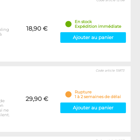
Code article 12198
En stock
Expédition immédiate
18,90 €
oling
à
Ajouter au panier
Code article 15873
Rupture
1 à 2 semaines de délai
29,90 €
 de
on
Ajouter au panier
ui ne
lent.