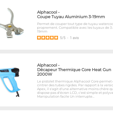
Alphacool
-
Coupe Tuyau Aluminium 3-19mm
Permet de couper tout type de tuyau waterco
proprement. Compatible avec les tuyaux de 3 
19mm
5
/
5
-
1
avis
Alphacool
-
Décapeur Thermique Core Heat Gun
2000W
Le pistolet thermique Alphacool Core permet
cintrer des tubes rigides. Par rapport à la versi
Apex, il s'agit d'une alternative moins chère q
dispose pas d'écran LCD, c'est simple et polyva
Manipulation facile Un interrupte…