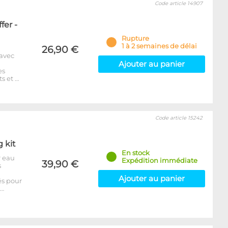
Code article 14907
fer -
Rupture
1 à 2 semaines de délai
26,90 €
 avec
Ajouter au panier
es
s et …
Code article 15242
g kit
En stock
r eau
Expédition immédiate
39,90 €
s
Ajouter au panier
és pour
p…