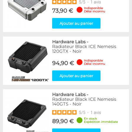
5
/
5
-
1
avis
Indisponible
73,90 €
Délai inconnu
Ajouter au panier
Hardware Labs
-
Radiateur Black ICE Nemesis
120GTX - Noir
Indisponible
94,90 €
Délai inconnu
Ajouter au panier
Hardware Labs
-
Radiateur Black ICE Nemesis
140GTS - Noir
5
/
5
-
1
avis
En stock
89,90 €
Expédition immédiate