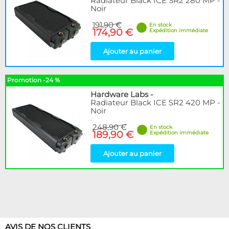
Radiateur Black ICE SR2 280 MP -
Noir
191,90 €
En stock
174,90 €
Expédition immédiate
Ajouter au panier
Promotion -24 %
Hardware Labs
-
Radiateur Black ICE SR2 420 MP -
Noir
248,90 €
En stock
189,90 €
Expédition immédiate
Ajouter au panier
AVIS DE NOS CLIENTS