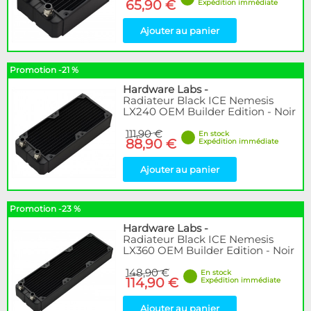
65,90 €
Expédition immédiate
Ajouter au panier
Promotion -21 %
Hardware Labs
-
Radiateur Black ICE Nemesis
LX240 OEM Builder Edition - Noir
111,90 €
En stock
88,90 €
Expédition immédiate
Ajouter au panier
Promotion -23 %
Hardware Labs
-
Radiateur Black ICE Nemesis
LX360 OEM Builder Edition - Noir
148,90 €
En stock
114,90 €
Expédition immédiate
Ajouter au panier