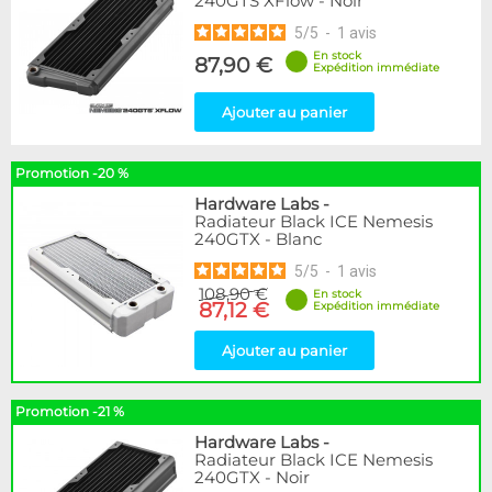
240GTS XFlow - Noir
5
/
5
-
1
avis
En stock
87,90 €
Expédition immédiate
Ajouter au panier
Promotion -20 %
Hardware Labs
-
Radiateur Black ICE Nemesis
240GTX - Blanc
5
/
5
-
1
avis
108,90 €
En stock
87,12 €
Expédition immédiate
Ajouter au panier
Promotion -21 %
Hardware Labs
-
Radiateur Black ICE Nemesis
240GTX - Noir