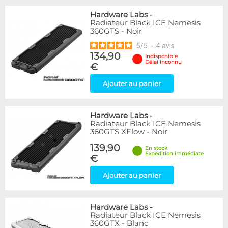
Hardware Labs
-
Radiateur Black ICE Nemesis
360GTS - Noir
5
/
5
-
4
avis
134,90
Indisponible
Délai inconnu
€
Ajouter au panier
Hardware Labs
-
Radiateur Black ICE Nemesis
360GTS XFlow - Noir
139,90
En stock
Expédition immédiate
€
Ajouter au panier
Hardware Labs
-
Radiateur Black ICE Nemesis
360GTX - Blanc