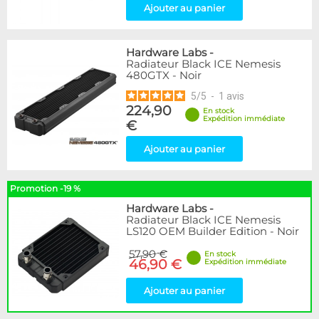
Ajouter au panier
Hardware Labs
-
Radiateur Black ICE Nemesis
480GTX - Noir
5
/
5
-
1
avis
224,90
En stock
Expédition immédiate
€
Ajouter au panier
Promotion -19 %
Hardware Labs
-
Radiateur Black ICE Nemesis
LS120 OEM Builder Edition - Noir
57,90 €
En stock
46,90 €
Expédition immédiate
Ajouter au panier