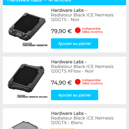
120
7
140
4
Hardware Labs
-
Radiateur Black ICE Nemesis
240
8
120GTS - Noir
280
5
360
7
Indisponible
79,90 €
Délai inconnu
420
4
480
6
Ajouter au panier
Marque
Alphacool
67
Hardware Labs
-
Radiateur Black ICE Nemesis
DocMicro
1
120GTS XFlow - Noir
BARROW
1
EK Water Blocks
14
Indisponible
74,90 €
Délai inconnu
Hardware Labs
41
Ajouter au panier
Disponibilité / Promotions
Articles en stock
Articles en promotions
Hardware Labs
-
Radiateur Black ICE Nemesis
120GTX - Blanc
Appliquer