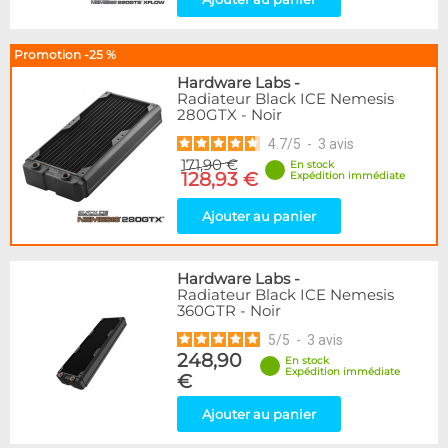
Promotion -25 %
Hardware Labs
-
Radiateur Black ICE Nemesis
280GTX - Noir
4.7
/
5
-
3
avis
171,90 €
En stock
128,93 €
Expédition immédiate
Ajouter au panier
Hardware Labs
-
Radiateur Black ICE Nemesis
360GTR - Noir
5
/
5
-
3
avis
248,90
En stock
Expédition immédiate
€
Ajouter au panier