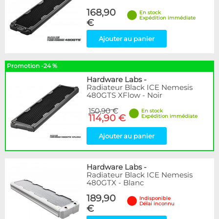
168,90
En stock
Expédition immédiate
€
Ajouter au panier
Promotion -24 %
Hardware Labs
-
Radiateur Black ICE Nemesis
480GTS XFlow - Noir
150,90 €
En stock
114,90 €
Expédition immédiate
Ajouter au panier
Hardware Labs
-
Radiateur Black ICE Nemesis
480GTX - Blanc
189,90
Indisponible
Délai inconnu
€