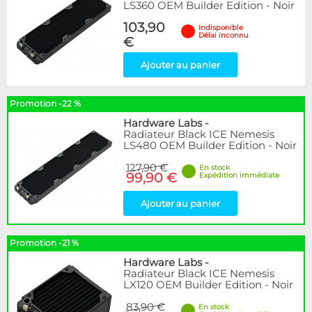
LS360 OEM Builder Edition - Noir
103,90
Indisponible
Délai inconnu
€
Ajouter au panier
Promotion -22 %
Hardware Labs
-
Radiateur Black ICE Nemesis
LS480 OEM Builder Edition - Noir
127,90 €
En stock
99,90 €
Expédition immédiate
Ajouter au panier
Promotion -21 %
Hardware Labs
-
Radiateur Black ICE Nemesis
LX120 OEM Builder Edition - Noir
83,90 €
En stock