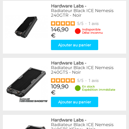
Hardware Labs
-
Radiateur Black ICE Nemesis
240GTR - Noir
5
/
5
-
1
avis
146,90
Indisponible
Délai inconnu
€
Ajouter au panier
Hardware Labs
-
Radiateur Black ICE Nemesis
240GTS - Noir
5
/
5
-
1
avis
109,90
En stock
Expédition immédiate
€
Ajouter au panier
Hardware Labs
-
Radiateur Black ICE Nemesis