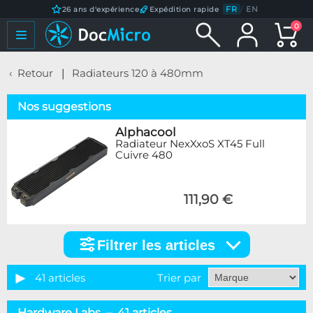
FR
/
EN
26 ans d'expérience
Expédition rapide
0
Retour
Radiateurs 120 à 480mm
Nos suggestions
Alphacool
Radiateur NexXxoS XT45 Full
Cuivre 480
111,90 €
Filtrer les articles
Filtrer
les
articles
41 articles
Trier par
Catégorie
Hardware Labs – 41 articles