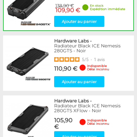
138,90 €
En stock
109,90 €
Expédition immédiate
Ajouter au panier
Hardware Labs
-
Radiateur Black ICE Nemesis
280GTS - Noir
5
/
5
-
1
avis
Indisponible
110,90 €
Délai inconnu
Ajouter au panier
Hardware Labs
-
Radiateur Black ICE Nemesis
280GTS XFlow - Noir
105,90
Indisponible
Délai inconnu
€
Ajouter au panier