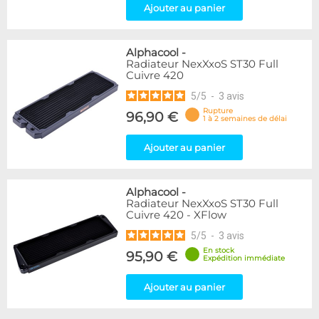
Ajouter au panier
Alphacool
-
Radiateur NexXxoS ST30 Full
Cuivre 420
5
/
5
-
3
avis
Rupture
96,90 €
1 à 2 semaines de délai
Ajouter au panier
Alphacool
-
Radiateur NexXxoS ST30 Full
Cuivre 420 - XFlow
5
/
5
-
3
avis
En stock
95,90 €
Expédition immédiate
Ajouter au panier