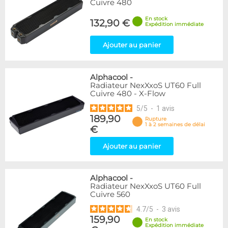
Cuivre 480
En stock
132,90 €
Expédition immédiate
Ajouter au panier
Alphacool
-
Radiateur NexXxoS UT60 Full
Cuivre 480 - X-Flow
5
/
5
-
1
avis
189,90
Rupture
1 à 2 semaines de délai
€
Ajouter au panier
Alphacool
-
Radiateur NexXxoS UT60 Full
Cuivre 560
4.7
/
5
-
3
avis
159,90
En stock
Expédition immédiate