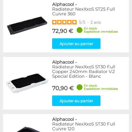
Alphacool
-
Radiateur NexXxoS ST25 Full
Cuivre 360
5
/
5
-
2
avis
En stock
72,90 €
Expédition immédiate
Ajouter au panier
Alphacool
-
Radiateur NexXxoS ST30 Full
Copper 240mm Radiator V.2
Special Edition - Blanc
En stock
70,90 €
Expédition immédiate
Ajouter au panier
Alphacool
-
Radiateur NexXxoS ST30 Full
Cuivre 120