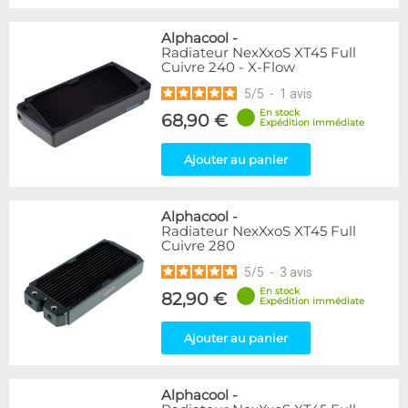
Alphacool
-
Radiateur NexXxoS XT45 Full
Cuivre 240 - X-Flow
5
/
5
-
1
avis
En stock
68,90 €
Expédition immédiate
Ajouter au panier
Alphacool
-
Radiateur NexXxoS XT45 Full
Cuivre 280
5
/
5
-
3
avis
En stock
82,90 €
Expédition immédiate
Ajouter au panier
Alphacool
-