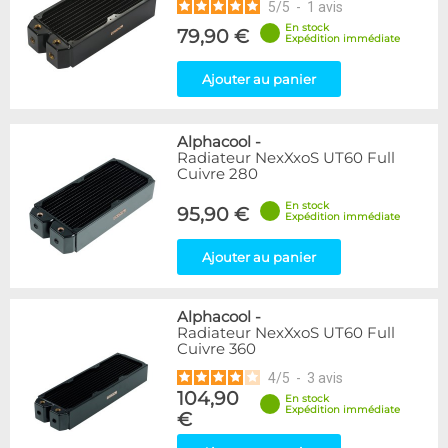
5
/
5
-
1
avis
En stock
79,90 €
Expédition immédiate
Ajouter au panier
Alphacool
-
Radiateur NexXxoS UT60 Full
Cuivre 280
En stock
95,90 €
Expédition immédiate
Ajouter au panier
Alphacool
-
Radiateur NexXxoS UT60 Full
Cuivre 360
4
/
5
-
3
avis
104,90
En stock
Expédition immédiate
€