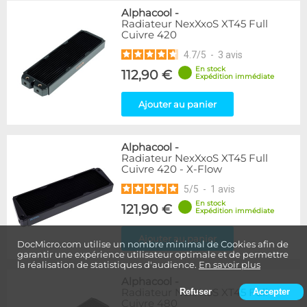
Alphacool
-
Radiateur NexXxoS XT45 Full
Cuivre 420
4.7
/
5
-
3
avis
En stock
112,90 €
Expédition immédiate
Ajouter au panier
Alphacool
-
Radiateur NexXxoS XT45 Full
Cuivre 420 - X-Flow
5
/
5
-
1
avis
En stock
121,90 €
Expédition immédiate
Ajouter au panier
DocMicro.com utilise un nombre minimal de Cookies afin de
garantir une expérience utilisateur optimale et de permettre
la réalisation de statistiques d'audience.
En savoir plus
Alphacool
-
Radiateur NexXxoS XT45 Full
Refuser
Accepter
Cuivre 480