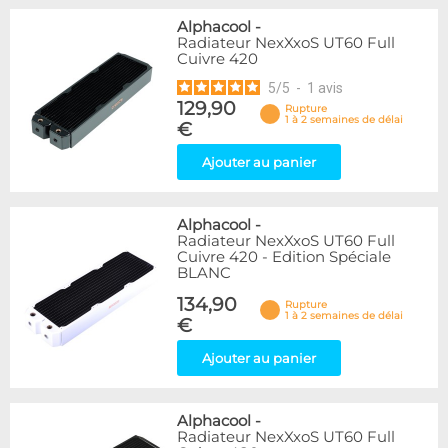
Alphacool
-
Radiateur NexXxoS UT60 Full
Cuivre 420
5
/
5
-
1
avis
129,90
Rupture
1 à 2 semaines de délai
€
Ajouter au panier
Alphacool
-
Radiateur NexXxoS UT60 Full
Cuivre 420 - Edition Spéciale
BLANC
134,90
Rupture
1 à 2 semaines de délai
€
Ajouter au panier
Alphacool
-
Radiateur NexXxoS UT60 Full