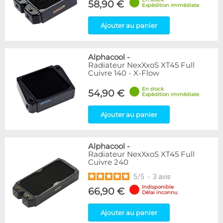
58,90 €
Expédition immédiate
Ajouter au panier
Alphacool
-
Radiateur NexXxoS XT45 Full
Cuivre 140 - X-Flow
En stock
54,90 €
Expédition immédiate
Ajouter au panier
Alphacool
-
Radiateur NexXxoS XT45 Full
Cuivre 240
5
/
5
-
3
avis
Indisponible
66,90 €
Délai inconnu
Ajouter au panier