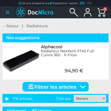
FR
/
EN
26 ans d'expérience
Expédition rapide
0
Retour
Radiateurs
Nos suggestions
Alphacool
Radiateur NexXxoS XT45 Full
Cuivre 360 - X-Flow
94,90 €
Filtrer les articles
Filtrer
les
articles
178 articles
Trier par
Catégorie
Alphacool – 87 articles