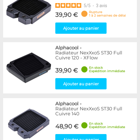
5
/
5
-
3
avis
Rupture
39,90 €
1 à 2 semaines de délai
Ajouter au panier
Alphacool
-
Radiateur NexXxoS ST30 Full
Cuivre 120 - XFlow
En stock
39,90 €
Expédition immédiate
Ajouter au panier
Alphacool
-
Radiateur NexXxoS ST30 Full
Cuivre 140
En stock
48,90 €
Expédition immédiate
Ajouter au panier