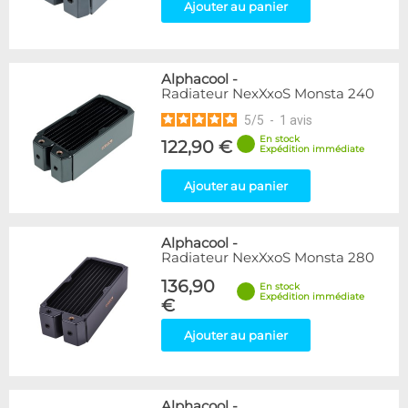
Ajouter au panier
Alphacool
-
Radiateur NexXxoS Monsta 240
5
/
5
-
1
avis
En stock
122,90 €
Expédition immédiate
Ajouter au panier
Alphacool
-
Radiateur NexXxoS Monsta 280
136,90
En stock
Expédition immédiate
€
Ajouter au panier
Alphacool
-