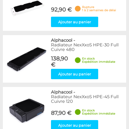
Rupture
92,90 €
1 à 2 semaines de délai
Ajouter au panier
Alphacool
-
Radiateur NexXxoS HPE-30 Full
Cuivre 480
138,90
En stock
Expédition immédiate
€
Ajouter au panier
Alphacool
-
Radiateur NexXxoS HPE-45 Full
Cuivre 120
En stock
87,90 €
Expédition immédiate
Ajouter au panier