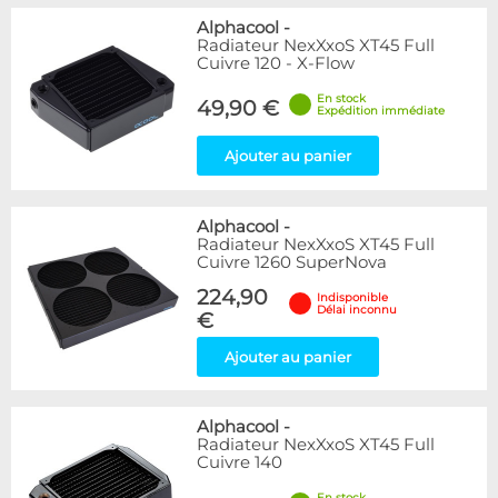
Alphacool
-
Radiateur NexXxoS XT45 Full
Cuivre 120 - X-Flow
En stock
49,90 €
Expédition immédiate
Ajouter au panier
Alphacool
-
Radiateur NexXxoS XT45 Full
Cuivre 1260 SuperNova
224,90
Indisponible
Délai inconnu
€
Ajouter au panier
Alphacool
-
Radiateur NexXxoS XT45 Full
Cuivre 140
En stock