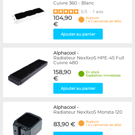
Cuivre 360 - Blanc
5
/
5
-
1
avis
104,90
Rupture
1 à 2 semaines de délai
€
Ajouter au panier
Alphacool
-
Radiateur NexXxoS HPE-45 Full
Cuivre 480
158,90
En stock
Expédition immédiate
€
Ajouter au panier
Alphacool
-
Radiateur NexXxoS Monsta 120
Rupture
83,90 €
1 à 2 semaines de délai