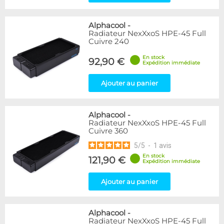
Alphacool
-
Radiateur NexXxoS HPE-45 Full
Cuivre 240
En stock
92,90 €
Expédition immédiate
Ajouter au panier
Alphacool
-
Radiateur NexXxoS HPE-45 Full
Cuivre 360
5
/
5
-
1
avis
En stock
121,90 €
Expédition immédiate
Ajouter au panier
Alphacool
-
Radiateur NexXxoS HPE-45 Full