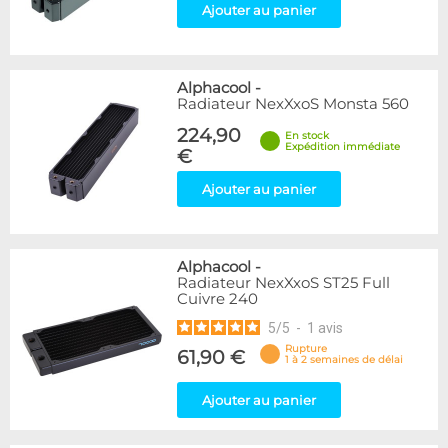
Ajouter au panier
Alphacool
-
Radiateur NexXxoS Monsta 560
224,90
En stock
Expédition immédiate
€
Ajouter au panier
Alphacool
-
Radiateur NexXxoS ST25 Full
Cuivre 240
5
/
5
-
1
avis
Rupture
61,90 €
1 à 2 semaines de délai
Ajouter au panier