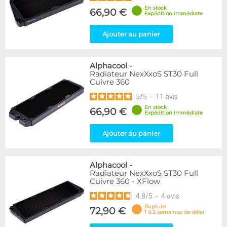
En stock
66,90 €
Expédition immédiate
Ajouter au panier
Alphacool
-
Radiateur NexXxoS ST30 Full
Cuivre 360
5
/
5
-
11
avis
En stock
66,90 €
Expédition immédiate
Ajouter au panier
Alphacool
-
Radiateur NexXxoS ST30 Full
Cuivre 360 - XFlow
4.8
/
5
-
4
avis
Rupture
72,90 €
1 à 2 semaines de délai