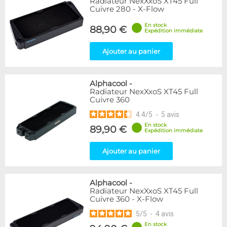
Radiateur NexXxoS XT45 Full
Cuivre 280 - X-Flow
En stock
88,90 €
Expédition immédiate
Ajouter au panier
Alphacool
-
Radiateur NexXxoS XT45 Full
Cuivre 360
4.4
/
5
-
5
avis
En stock
89,90 €
Expédition immédiate
Ajouter au panier
Alphacool
-
Radiateur NexXxoS XT45 Full
Cuivre 360 - X-Flow
5
/
5
-
4
avis
En stock