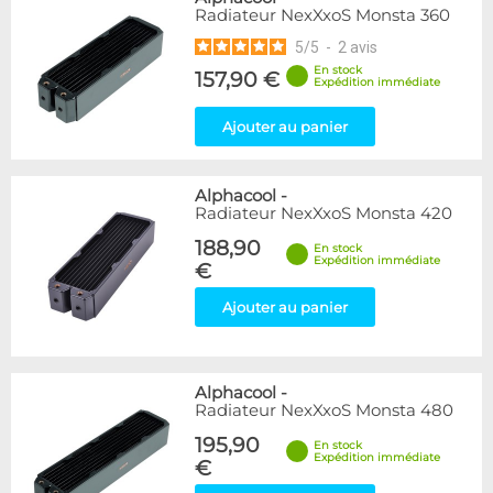
Radiateur NexXxoS Monsta 360
5
/
5
-
2
avis
En stock
157,90 €
Expédition immédiate
Ajouter au panier
Alphacool
-
Radiateur NexXxoS Monsta 420
188,90
En stock
Expédition immédiate
€
Ajouter au panier
Alphacool
-
Radiateur NexXxoS Monsta 480
195,90
En stock
Expédition immédiate
€