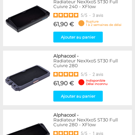
Radiateur NexXxoS ST30 Full
Cuivre 240 - XFlow
5
/
5
-
3
avis
Rupture
61,90 €
1 à 2 semaines de délai
Ajouter au panier
Alphacool
-
Radiateur NexXxoS ST30 Full
Cuivre 280
5
/
5
-
2
avis
Indisponible
61,90 €
Délai inconnu
Ajouter au panier
Alphacool
-
Radiateur NexXxoS ST30 Full
Cuivre 280 - XFlow
5
/
5
-
1
avis