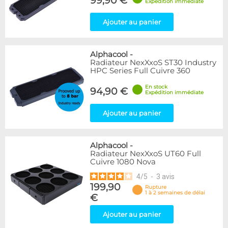
99,90 €
Expédition immédiate
Ajouter au panier
Alphacool
-
Radiateur NexXxoS ST30 Industry
HPC Series Full Cuivre 360
En stock
94,90 €
Expédition immédiate
Ajouter au panier
Alphacool
-
Radiateur NexXxoS UT60 Full
Cuivre 1080 Nova
4
/
5
-
3
avis
199,90
Rupture
1 à 2 semaines de délai
€
Ajouter au panier