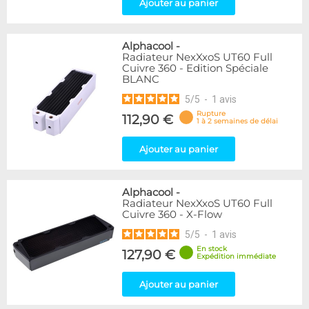
Ajouter au panier
Alphacool
-
Radiateur NexXxoS UT60 Full
Cuivre 360 - Edition Spéciale
BLANC
5
/
5
-
1
avis
Rupture
112,90 €
1 à 2 semaines de délai
Ajouter au panier
Alphacool
-
Radiateur NexXxoS UT60 Full
Cuivre 360 - X-Flow
5
/
5
-
1
avis
En stock
127,90 €
Expédition immédiate
Ajouter au panier