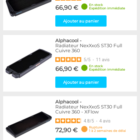
En stock
66,90 €
Expédition immédiate
Ajouter au panier
Alphacool
-
Radiateur NexXxoS ST30 Full
Cuivre 360
5
/
5
-
11
avis
En stock
66,90 €
Expédition immédiate
Ajouter au panier
Alphacool
-
Radiateur NexXxoS ST30 Full
Cuivre 360 - XFlow
4.8
/
5
-
4
avis
Rupture
72,90 €
1 à 2 semaines de délai