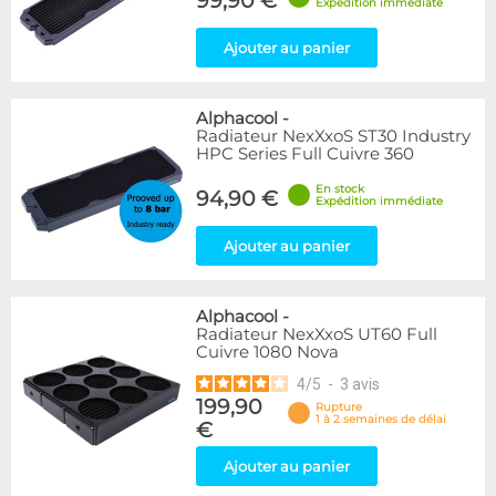
99,90 €
Expédition immédiate
Ajouter au panier
Alphacool
-
Radiateur NexXxoS ST30 Industry
HPC Series Full Cuivre 360
En stock
94,90 €
Expédition immédiate
Ajouter au panier
Alphacool
-
Radiateur NexXxoS UT60 Full
Cuivre 1080 Nova
4
/
5
-
3
avis
199,90
Rupture
1 à 2 semaines de délai
€
Ajouter au panier