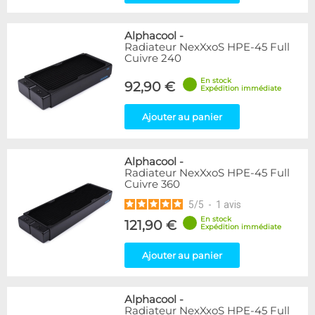
Alphacool
-
Radiateur NexXxoS HPE-45 Full
Cuivre 240
En stock
92,90 €
Expédition immédiate
Ajouter au panier
Alphacool
-
Radiateur NexXxoS HPE-45 Full
Cuivre 360
5
/
5
-
1
avis
En stock
121,90 €
Expédition immédiate
Ajouter au panier
Alphacool
-
Radiateur NexXxoS HPE-45 Full