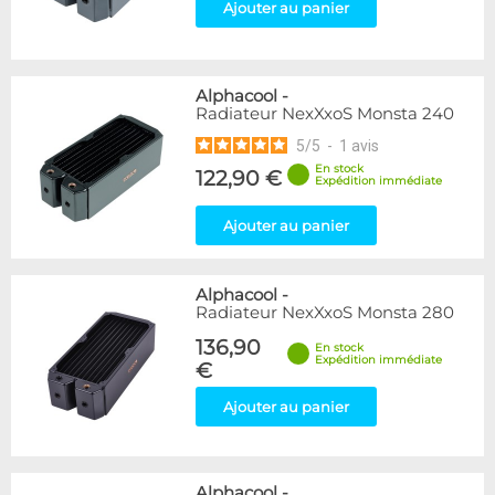
Ajouter au panier
Alphacool
-
Radiateur NexXxoS Monsta 240
5
/
5
-
1
avis
En stock
122,90 €
Expédition immédiate
Ajouter au panier
Alphacool
-
Radiateur NexXxoS Monsta 280
136,90
En stock
Expédition immédiate
€
Ajouter au panier
Alphacool
-