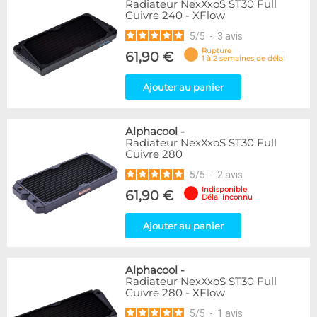
Radiateur NexXxoS ST30 Full
Cuivre 240 - XFlow
5
/
5
-
3
avis
Rupture
61,90 €
1 à 2 semaines de délai
Ajouter au panier
Alphacool
-
Radiateur NexXxoS ST30 Full
Cuivre 280
5
/
5
-
2
avis
Indisponible
61,90 €
Délai inconnu
Ajouter au panier
Alphacool
-
Radiateur NexXxoS ST30 Full
Cuivre 280 - XFlow
5
/
5
-
1
avis