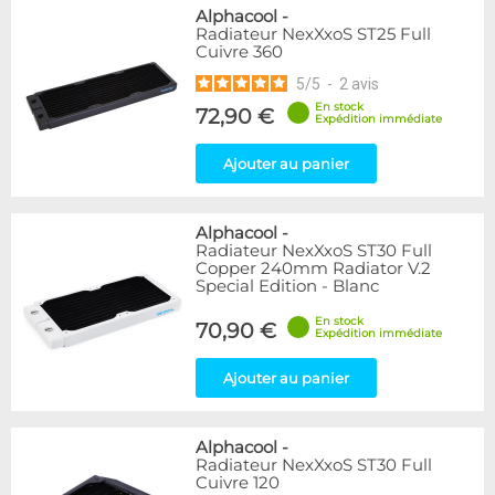
Alphacool
-
Radiateur NexXxoS ST25 Full
Cuivre 360
5
/
5
-
2
avis
En stock
72,90 €
Expédition immédiate
Ajouter au panier
Alphacool
-
Radiateur NexXxoS ST30 Full
Copper 240mm Radiator V.2
Special Edition - Blanc
En stock
70,90 €
Expédition immédiate
Ajouter au panier
Alphacool
-
Radiateur NexXxoS ST30 Full
Cuivre 120