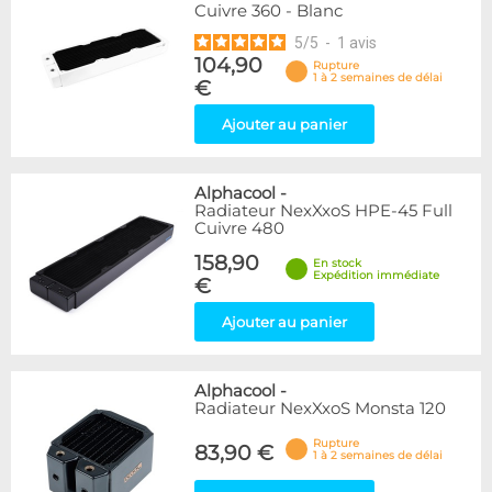
Cuivre 360 - Blanc
5
/
5
-
1
avis
104,90
Rupture
1 à 2 semaines de délai
€
Ajouter au panier
Alphacool
-
Radiateur NexXxoS HPE-45 Full
Cuivre 480
158,90
En stock
Expédition immédiate
€
Ajouter au panier
Alphacool
-
Radiateur NexXxoS Monsta 120
Rupture
83,90 €
1 à 2 semaines de délai