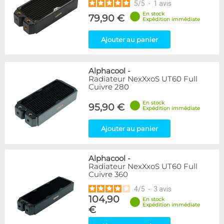
5
/
5
-
1
avis
En stock
79,90 €
Expédition immédiate
Ajouter au panier
Alphacool
-
Radiateur NexXxoS UT60 Full
Cuivre 280
En stock
95,90 €
Expédition immédiate
Ajouter au panier
Alphacool
-
Radiateur NexXxoS UT60 Full
Cuivre 360
4
/
5
-
3
avis
104,90
En stock
Expédition immédiate
€