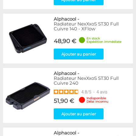
Alphacool
-
Radiateur NexXxoS ST30 Full
Cuivre 140 - XFlow
En stock
48,90 €
Expédition immédiate
Ajouter au panier
Alphacool
-
Radiateur NexXxoS ST30 Full
Cuivre 240
4.8
/
5
-
4
avis
Indisponible
51,90 €
Délai inconnu
Ajouter au panier
Alphacool
-