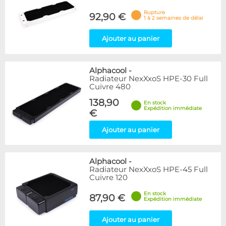
Rupture
92,90 €
1 à 2 semaines de délai
Ajouter au panier
Alphacool
-
Radiateur NexXxoS HPE-30 Full
Cuivre 480
138,90
En stock
Expédition immédiate
€
Ajouter au panier
Alphacool
-
Radiateur NexXxoS HPE-45 Full
Cuivre 120
En stock
87,90 €
Expédition immédiate
Ajouter au panier