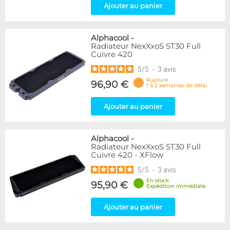
Ajouter au panier
Alphacool
-
Radiateur NexXxoS ST30 Full
Cuivre 420
5
/
5
-
3
avis
Rupture
96,90 €
1 à 2 semaines de délai
Ajouter au panier
Alphacool
-
Radiateur NexXxoS ST30 Full
Cuivre 420 - XFlow
5
/
5
-
3
avis
En stock
95,90 €
Expédition immédiate
Ajouter au panier