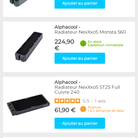
Ajouter au panier
Alphacool
-
Radiateur NexXxoS Monsta 560
224,90
En stock
Expédition immédiate
€
Ajouter au panier
Alphacool
-
Radiateur NexXxoS ST25 Full
Cuivre 240
5
/
5
-
1
avis
Rupture
61,90 €
1 à 2 semaines de délai
Ajouter au panier