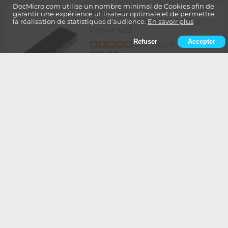
DocMicro.com utilise un nombre minimal de Cookies afin de
Alphacool
-
garantir une expérience utilisateur optimale et de permettre
Radiateur NexXxoS UT60 Full
la réalisation de statistiques d'audience.
En savoir plus
Cuivre 420
Refuser
Accepter
5
/
5
-
1
avis
129,90
Rupture
1 à 2 semaines de délai
€
Ajouter au panier
Alphacool
-
Radiateur NexXxoS UT60 Full
Cuivre 420 - Edition Spéciale
BLANC
134,90
Rupture
1 à 2 semaines de délai
€
Ajouter au panier
Alphacool
-
Radiateur NexXxoS UT60 Full