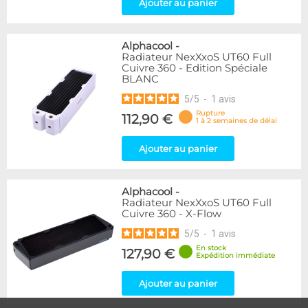
Ajouter au panier
Alphacool
-
Radiateur NexXxoS UT60 Full
Cuivre 360 - Edition Spéciale
BLANC
5
/
5
-
1
avis
Rupture
112,90 €
1 à 2 semaines de délai
Ajouter au panier
Alphacool
-
Radiateur NexXxoS UT60 Full
Cuivre 360 - X-Flow
5
/
5
-
1
avis
En stock
127,90 €
Expédition immédiate
Ajouter au panier