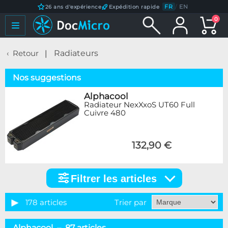
FR
/
EN
26 ans d'expérience
Expédition rapide
0
Retour
Radiateurs
Nos suggestions
Alphacool
Radiateur NexXxoS UT60 Full
Cuivre 480
132,90 €
Filtrer les articles
Filtrer
les
articles
178 articles
Trier par
Catégorie
Alphacool – 87 articles