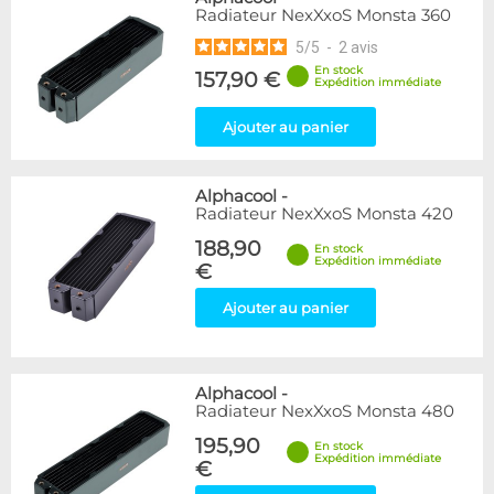
Radiateur NexXxoS Monsta 360
5
/
5
-
2
avis
En stock
157,90 €
Expédition immédiate
Ajouter au panier
Alphacool
-
Radiateur NexXxoS Monsta 420
188,90
En stock
Expédition immédiate
€
Ajouter au panier
Alphacool
-
Radiateur NexXxoS Monsta 480
195,90
En stock
Expédition immédiate
€