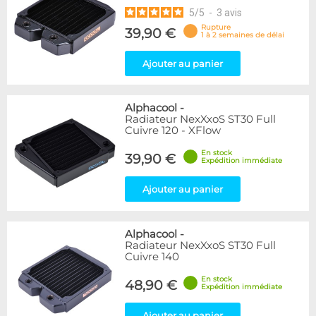
5
/
5
-
3
avis
Rupture
39,90 €
1 à 2 semaines de délai
Ajouter au panier
Alphacool
-
Radiateur NexXxoS ST30 Full
Cuivre 120 - XFlow
En stock
39,90 €
Expédition immédiate
Ajouter au panier
Alphacool
-
Radiateur NexXxoS ST30 Full
Cuivre 140
En stock
48,90 €
Expédition immédiate
Ajouter au panier