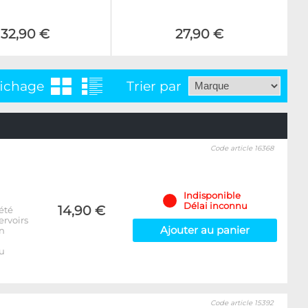
132,90 €
27,90 €
fichage
Trier par
Code article 16368
Indisponible
Délai inconnu
14,90 €
été
ervoirs
Ajouter au panier
on
u
Code article 15392