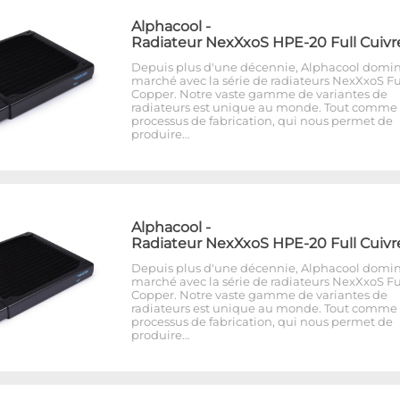
Alphacool
-
Radiateur NexXxoS HPE-20 Full Cuivr
Depuis plus d'une décennie, Alphacool domin
marché avec la série de radiateurs NexXxoS Fu
Copper. Notre vaste gamme de variantes de
radiateurs est unique au monde. Tout comme 
processus de fabrication, qui nous permet de
produire…
Alphacool
-
Radiateur NexXxoS HPE-20 Full Cuivr
Depuis plus d'une décennie, Alphacool domin
marché avec la série de radiateurs NexXxoS Fu
Copper. Notre vaste gamme de variantes de
radiateurs est unique au monde. Tout comme 
processus de fabrication, qui nous permet de
produire…