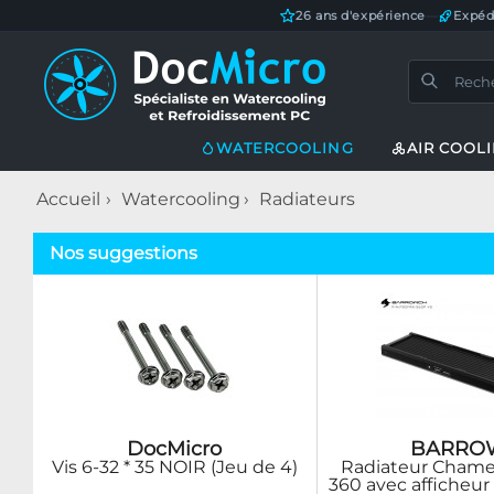
26 ans d'expérience
—
Expéd
WATERCOOLING
AIR COOL
Accueil
Watercooling
Radiateurs
Nos suggestions
DocMicro
BARRO
Vis 6-32 * 35 NOIR (Jeu de 4)
Radiateur Chame
360 avec afficheu