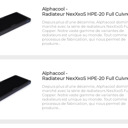
Alphacool
-
Radiateur NexXxoS HPE-20 Full Cuivr
Depuis plus d'une décennie, Alphacool domin
marché avec la série de radiateurs NexXxoS Fu
Copper. Notre vaste gamme de variantes de
radiateurs est unique au monde. Tout comme 
processus de fabrication, qui nous permet de
produire…
Alphacool
-
Radiateur NexXxoS HPE-20 Full Cuivr
Depuis plus d'une décennie, Alphacool domin
marché avec la série de radiateurs NexXxoS Fu
Copper. Notre vaste gamme de variantes de
radiateurs est unique au monde. Tout comme 
processus de fabrication, qui nous permet de
produire…