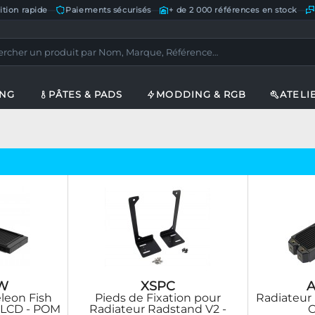
ition rapide
—
Paiements sécurisés
—
+ de 2 000 références en stock
—
ING
PÂTES & PADS
MODDING & RGB
ATELI
W
XSPC
A
leon Fish
Pieds de Fixation pour
Radiateur
r LCD - POM
Radiateur Radstand V2 -
C