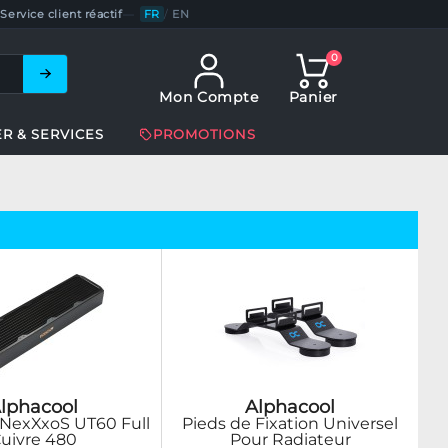
Service client réactif
—
FR
/
EN
0
Mon Compte
Panier
ER & SERVICES
PROMOTIONS
lphacool
Alphacool
 NexXxoS UT60 Full
Pieds de Fixation Universel
uivre 480
Pour Radiateur