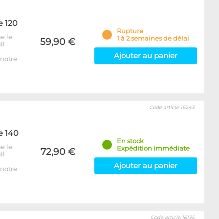
e 120
Rupture
e le
1 à 2 semaines de délai
59,90 €
ll
Ajouter au panier
notre
Code article 16243
e 140
En stock
e le
Expédition immédiate
72,90 €
ll
Ajouter au panier
notre
Code article 16135