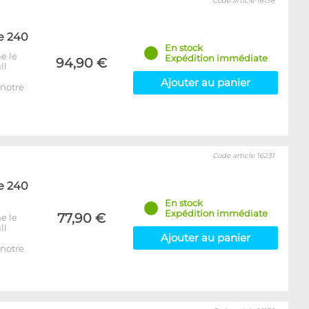
Code article 16138
e 240
En stock
e le
Expédition immédiate
94,90 €
ll
Ajouter au panier
notre
Code article 16231
e 240
En stock
Expédition immédiate
77,90 €
e le
ll
Ajouter au panier
notre