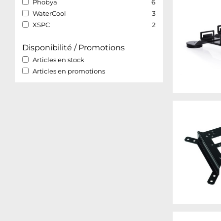
Phobya
6
WaterCool
3
XSPC
2
Disponibilité / Promotions
Articles en stock
Articles en promotions