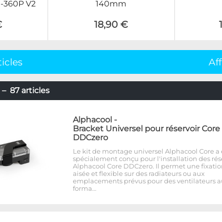
X-360P V2
140mm
€
18,90 €
ticles
Af
– 87 articles
Alphacool
-
Bracket Universel pour réservoir Core
DDCzero
Le kit de montage universel Alphacool Core a 
spécialement conçu pour l'installation des rés
Alphacool Core DDCzero. Il permet une fixati
aisée et flexible sur des radiateurs ou aux
emplacements prévus pour des ventilateurs a
forma…