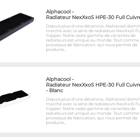
Alphacool
-
Radiateur NexXxoS HPE-30 Full Cuivr
Depuis plus d'une décennie, Alphacool domin
marché avec la série de radiateurs NexXxoS Fu
Copper. Notre vaste gamme de variantes de
radiateurs est unique au monde. Tout comme 
processus de fabrication, qui nous permet de
produire…
Alphacool
-
Radiateur NexXxoS HPE-30 Full Cuivr
- Blanc
Depuis plus d'une décennie, Alphacool domin
marché avec la série de radiateurs NexXxoS Fu
Copper. Notre vaste gamme de variantes de
radiateurs est unique au monde. Tout comme 
processus de fabrication, qui nous permet de
produire…