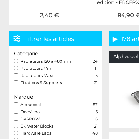
edition - FBCFR
2,40 €
84,90 
Filtrer les articles
178 ar
Catégorie
Alphacool 
Radiateurs 120 à 480mm
124
Radiateurs Mini
11
Radiateurs Maxi
13
Fixations & Supports
31
Marque
Alphacool
87
DocMicro
5
BARROW
6
EK Water Blocks
21
Hardware Labs
48