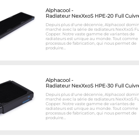
Alphacool
-
Radiateur NexXxoS HPE-20 Full Cuivr
Depuis plus d'une décennie, Alphacool domin
marché avec la série de radiateurs NexXxoS Fu
Copper. Notre vaste gamme de variantes de
radiateurs est unique au monde. Tout comme 
processus de fabrication, qui nous permet de
produire…
Alphacool
-
Radiateur NexXxoS HPE-30 Full Cuivr
Depuis plus d'une décennie, Alphacool domin
marché avec la série de radiateurs NexXxoS Fu
Copper. Notre vaste gamme de variantes de
radiateurs est unique au monde. Tout comme 
processus de fabrication, qui nous permet de
produire…