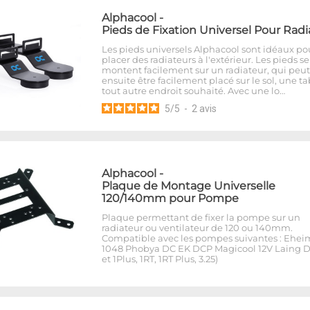
Alphacool
-
Pieds de Fixation Universel Pour Radi
Les pieds universels Alphacool sont idéaux po
placer des radiateurs à l'extérieur. Les pieds se
montent facilement sur un radiateur, qui peut
ensuite être facilement placé sur le sol, une t
tout autre endroit souhaité. Avec une lo…
5
/
5
-
2
avis
Alphacool
-
Plaque de Montage Universelle
120/140mm pour Pompe
Plaque permettant de fixer la pompe sur un
radiateur ou ventilateur de 120 ou 140mm.
Compatible avec les pompes suivantes : Ehei
1048 Phobya DC EK DCP Magicool 12V Laing D
et 1Plus, 1RT, 1RT Plus, 3.25)