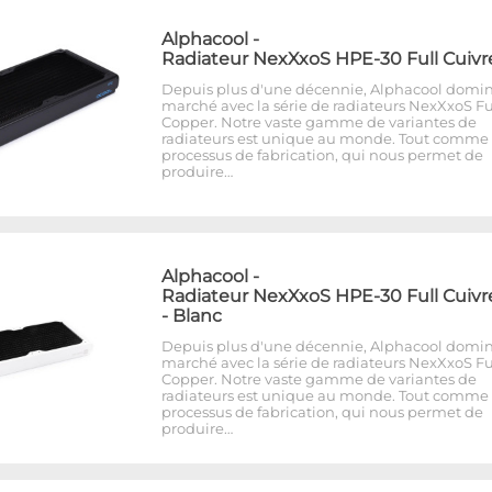
Alphacool
-
Radiateur NexXxoS HPE-30 Full Cuivr
Depuis plus d'une décennie, Alphacool domin
marché avec la série de radiateurs NexXxoS Fu
Copper. Notre vaste gamme de variantes de
radiateurs est unique au monde. Tout comme 
processus de fabrication, qui nous permet de
produire…
Alphacool
-
Radiateur NexXxoS HPE-30 Full Cuivr
- Blanc
Depuis plus d'une décennie, Alphacool domin
marché avec la série de radiateurs NexXxoS Fu
Copper. Notre vaste gamme de variantes de
radiateurs est unique au monde. Tout comme 
processus de fabrication, qui nous permet de
produire…