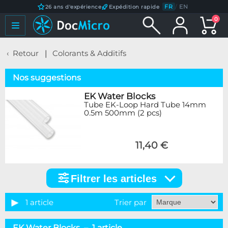
FR
/
EN
26 ans d'expérience
Expédition rapide
0
Retour
Colorants & Additifs
Nos suggestions
EK Water Blocks
Tube EK-Loop Hard Tube 14mm
0.5m 500mm (2 pcs)
11,40 €
Filtrer les articles
Filtrer
les
articles
1 article
Trier par
Marque
EK Water Blocks – 1 article