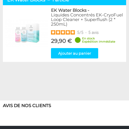
Alphacool
1
Cooling.fr
1
EK Water Blocks
-
Liquides Concentrés EK-CryoFuel
EK Water Blocks
1
Loop Cleaner + Superflush (2 *
Mayhems
18
250mL)
XSPC
3
5
/
5
-
5
avis
En stock
29,90 €
Disponibilité / Promotions
Expédition immédiate
Articles en stock
Ajouter au panier
Articles en promotions
Appliquer
AVIS DE NOS CLIENTS