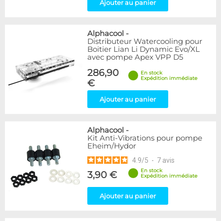
Ajouter au panier
Alphacool
-
Distributeur Watercooling pour
Boitier Lian Li Dynamic Evo/XL
avec pompe Apex VPP D5
286,90
En stock
Expédition immédiate
€
Ajouter au panier
Alphacool
-
Kit Anti-Vibrations pour pompe
Eheim/Hydor
4.9
/
5
-
7
avis
En stock
3,90 €
Expédition immédiate
Ajouter au panier