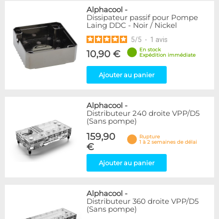
Alphacool
-
Dissipateur passif pour Pompe
Laing DDC - Noir / Nickel
5
/
5
-
1
avis
En stock
10,90 €
Expédition immédiate
Ajouter au panier
Alphacool
-
Distributeur 240 droite VPP/D5
(Sans pompe)
159,90
Rupture
1 à 2 semaines de délai
€
Ajouter au panier
Alphacool
-
Distributeur 360 droite VPP/D5
(Sans pompe)