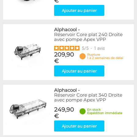
€
Ajouter au panier
Alphacool
-
Réservoir Core plat 240 Droite
avec pompe Apex VPP
5
/
5
-
1
avis
209,90
Rupture
1 à 2 semaines de délai
€
Ajouter au panier
Alphacool
-
Réservoir Core plat 340 Droite
avec pompe Apex VPP
249,90
En stock
Expédition immédiate
€
Ajouter au panier