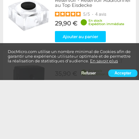
Reservoir - Réservoir Additionnel
au Top Eisdecke
5
/
5
-
4
avis
En stock
29,90 €
Expédition immédiate
Ajouter au panier
DocMicro.com utilise un nombre minimal de Cookies afin de
Alphacool
-
garantir une expérience utilisateur optimale et de permettre
Réservoir Eisstation 40 DC-LT
la réalisation de statistiques d'audience.
En savoir plus
En stock
35,90 €
Refuser
Accepter
Expédition immédiate
Ajouter au panier
Alphacool
-
Réservoir Eisstation 80 DC-LT
En stock
45,90 €
Expédition immédiate