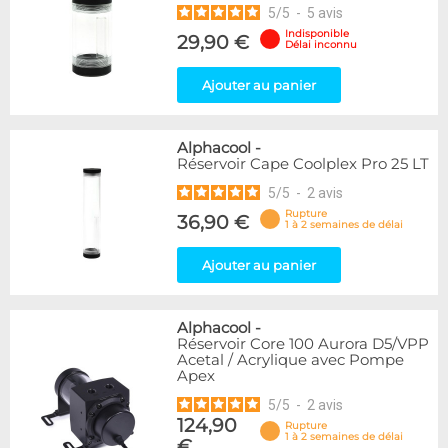
5
/
5
-
5
avis
Indisponible
29,90 €
Délai inconnu
Ajouter au panier
Alphacool
-
Réservoir Cape Coolplex Pro 25 LT
5
/
5
-
2
avis
Rupture
36,90 €
1 à 2 semaines de délai
Ajouter au panier
Alphacool
-
Réservoir Core 100 Aurora D5/VPP
Acetal / Acrylique avec Pompe
Apex
5
/
5
-
2
avis
124,90
Rupture
1 à 2 semaines de délai
€