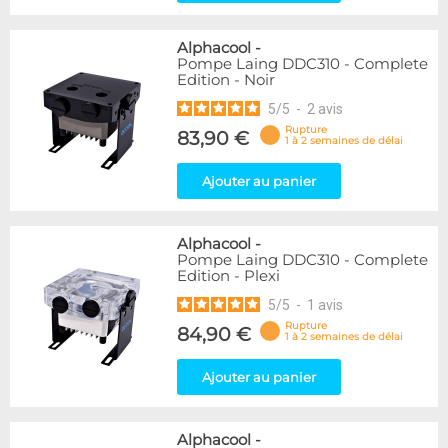
Alphacool
-
Pompe Laing DDC310 - Complete
Edition - Noir
5
/
5
-
2
avis
Rupture
83,90 €
1 à 2 semaines de délai
Ajouter au panier
Alphacool
-
Pompe Laing DDC310 - Complete
Edition - Plexi
5
/
5
-
1
avis
Rupture
84,90 €
1 à 2 semaines de délai
Ajouter au panier
Alphacool
-