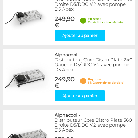
Droite D5/DDC V.2 avec pompe
D5 Apex
249,90
En stock
Expédition immédiate
€
Ajouter au panier
Alphacool
-
Distributeur Core Distro Plate 240
Gauche D5/DDC V.2 avec pompe
D5 Apex
249,90
Rupture
1 à 2 semaines de délai
€
Ajouter au panier
Alphacool
-
Distributeur Core Distro Plate 360
Droite D5/DDC V.2 avec pompe
D5 Apex