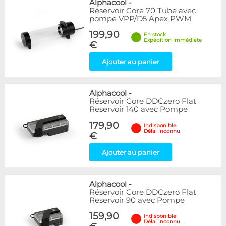
Alphacool
-
Réservoir Core 70 Tube avec
pompe VPP/D5 Apex PWM
199,90
En stock
Expédition immédiate
€
Ajouter au panier
Alphacool
-
Réservoir Core DDCzero Flat
Reservoir 140 avec Pompe
179,90
Indisponible
Délai inconnu
€
Ajouter au panier
Alphacool
-
Réservoir Core DDCzero Flat
Reservoir 90 avec Pompe
159,90
Indisponible
Délai inconnu