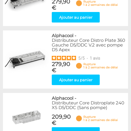
279,90
Rupture
1 à 2 semaines de délai
€
Ajouter au panier
Alphacool
-
Distributeur Core Distro Plate 360
Gauche D5/DDC V.2 avec pompe
D5 Apex
5
/
5
-
1
avis
279,90
Rupture
1 à 2 semaines de délai
€
Ajouter au panier
Alphacool
-
Distributeur Core Distroplate 240
XS D5/DDC (Sans pompe)
209,90
Rupture
1 à 2 semaines de délai
€