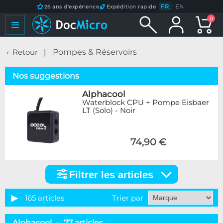
FR
/
EN
26 ans d'expérience
Expédition rapide
0
Retour
Pompes & Réservoirs
Nos suggestions
Alphacool
Waterblock CPU + Pompe Eisbaer
LT (Solo) - Noir
74,90 €
Filtrer les articles
Filtrer
les
articles
165 articles
Trier par
Catégorie
Alphacool – 77 articles