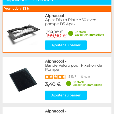
Pompes D5 & DDC
15
Pompes Autres
22
Promotion -33 %
Réservoirs Seuls
35
Alphacool
-
Combos Réservoir+Pompe
28
Apex Distro Plate Y60 avec
pompe D5 Apex
Distributeurs
29
Top & Accessoires
50
299,90 €
En stock
199,90 €
Expédition immédiate
Marque
Ajouter au panier
Alphacool
77
DocMicro
1
BARROW
46
Alphacool
-
Cooling.fr
1
Bande Velcro pour Fixation de
Pompe
Eheim
7
EK Water Blocks
20
4.5
/
5
-
6
avis
Innovatek
1
En stock
3,40 €
Expédition immédiate
KooLance
7
Laing
2
Ajouter au panier
Phobya
3
Disponibilité / Promotions
Alphacool
-