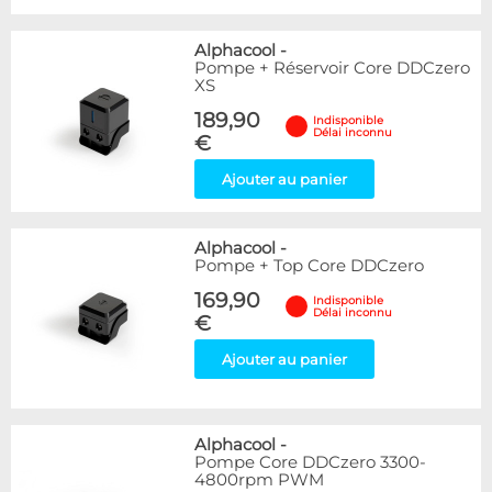
Alphacool
-
Pompe + Réservoir Core DDCzero
XS
189,90
Indisponible
Délai inconnu
€
Ajouter au panier
Alphacool
-
Pompe + Top Core DDCzero
169,90
Indisponible
Délai inconnu
€
Ajouter au panier
Alphacool
-
Pompe Core DDCzero 3300-
4800rpm PWM