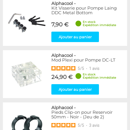
Alphacool
-
Kit Visserie pour Pompe Laing
DDC Metal Bottom
En stock
7,90 €
Expédition immédiate
Ajouter au panier
Alphacool
-
Mod Plexi pour Pompe DC-LT
5
/
5
-
1
avis
En stock
24,90 €
Expédition immédiate
Ajouter au panier
Alphacool
-
Pieds Clip-on pour Reservoir
50mm - Noir - (Jeu de 2)
5
/
5
-
3
avis