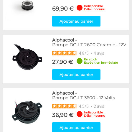
Indisponible
69,90 €
Délai inconnu
Ajouter au panier
Alphacool
-
Pompe DC-LT 2600 Ceramic - 12V
4.8
/
5
-
4
avis
En stock
27,90 €
Expédition immédiate
Ajouter au panier
Alphacool
-
Pompe DC-LT 3600 - 12 Volts
4.5
/
5
-
2
avis
Indisponible
36,90 €
Délai inconnu
Ajouter au panier