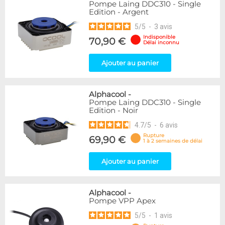
Pompe Laing DDC310 - Single
Edition - Argent
5
/
5
-
3
avis
Indisponible
70,90 €
Délai inconnu
Ajouter au panier
Alphacool
-
Pompe Laing DDC310 - Single
Edition - Noir
4.7
/
5
-
6
avis
Rupture
69,90 €
1 à 2 semaines de délai
Ajouter au panier
Alphacool
-
Pompe VPP Apex
5
/
5
-
1
avis