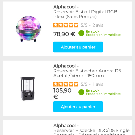
Alphacool
-
Réservoir Eisball Digital RGB -
Plexi (Sans Pompe)
5
/
5
-
2
avis
En stock
78,90 €
Expédition immédiate
Ajouter au panier
Alphacool
-
Réservoir Eisbecher Aurora D5
Acetal / Verre - 150mm
5
/
5
-
1
avis
105,90
En stock
Expédition immédiate
€
Ajouter au panier
Alphacool
-
Réservoir Eisdecke DDC/D5 Single