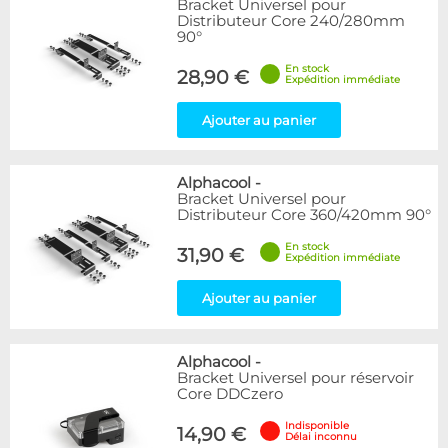
Bracket Universel pour
Articles en stock
Distributeur Core 240/280mm
Articles en promotions
90°
En stock
Appliquer
28,90 €
Expédition immédiate
Ajouter au panier
Alphacool
-
Bracket Universel pour
Distributeur Core 360/420mm 90°
En stock
31,90 €
Expédition immédiate
Ajouter au panier
Alphacool
-
Bracket Universel pour réservoir
Core DDCzero
Indisponible
14,90 €
Délai inconnu