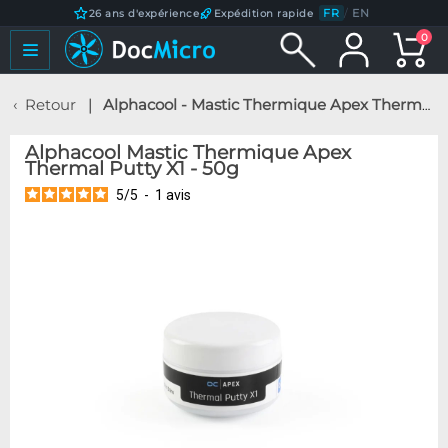
FR
/
EN
26 ans d'expérience
Expédition rapide
0
Retour
Alphacool - Mastic Thermique Apex Thermal Putty X1 - 50g
Alphacool Mastic Thermique Apex
Thermal Putty X1 - 50g
5
/
5
-
1
avis