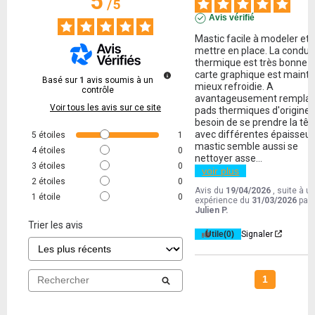
5
/
5
Avis vérifié
Mastic facile à modeler et à
mettre en place. La conduct
thermique est très bonne e
carte graphique est mainte
Basé sur
1
avis soumis à un
mieux refroidie. A 
contrôle
avantageusement remplacé
Voir tous les avis sur ce site
pads thermiques d'origine, 
besoin de se prendre la tête
avec différentes épaisseurs
5
étoiles
1
mastic semble aussi se 
4
étoiles
0
nettoyer asse
...
3
étoiles
0
voir plus
2
étoiles
0
Avis du
19/04/2026
, suite à u
1
étoile
0
expérience du
31/03/2026
par
Julien P.
Trier les avis
Utile
(0)
Signaler
1