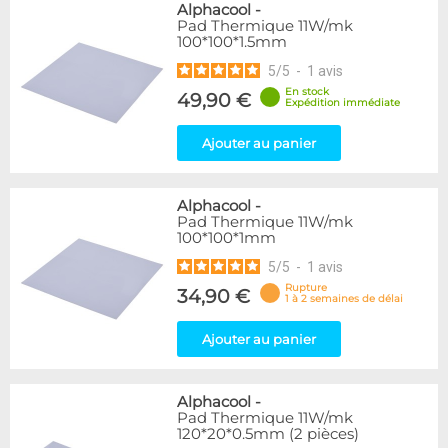
Alphacool
-
Pad Thermique 11W/mk
100*100*1.5mm
5
/
5
-
1
avis
En stock
49,90 €
Expédition immédiate
Ajouter au panier
Alphacool
-
Pad Thermique 11W/mk
100*100*1mm
5
/
5
-
1
avis
Rupture
34,90 €
1 à 2 semaines de délai
Ajouter au panier
Alphacool
-
Pad Thermique 11W/mk
120*20*0.5mm (2 pièces)