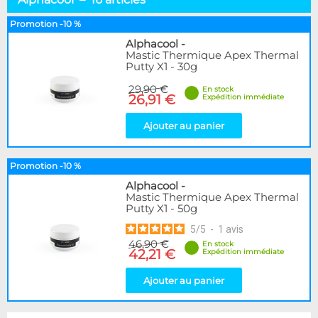
Alphacool
16
Cooling.fr
10
Promotion -10 %
Thermal Grizzly
8
Alphacool
-
Mastic Thermique Apex Thermal
Putty X1 - 30g
Disponibilité / Promotions
Articles en stock
29,90 €
En stock
26,91 €
Expédition immédiate
Articles en promotions
Ajouter au panier
Appliquer
Promotion -10 %
Alphacool
-
Mastic Thermique Apex Thermal
Putty X1 - 50g
5
/
5
-
1
avis
46,90 €
En stock
42,21 €
Expédition immédiate
Ajouter au panier