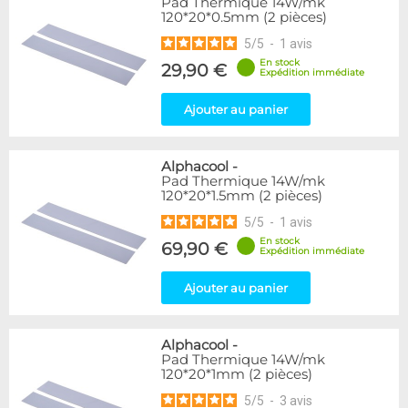
Pad Thermique 14W/mk
120*20*0.5mm (2 pièces)
5
/
5
-
1
avis
En stock
29,90 €
Expédition immédiate
Ajouter au panier
Alphacool
-
Pad Thermique 14W/mk
120*20*1.5mm (2 pièces)
5
/
5
-
1
avis
En stock
69,90 €
Expédition immédiate
Ajouter au panier
Alphacool
-
Pad Thermique 14W/mk
120*20*1mm (2 pièces)
5
/
5
-
3
avis