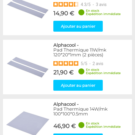
4.3
/
5
-
3
avis
En stock
14,90 €
Expédition immédiate
Ajouter au panier
Alphacool
-
Pad Thermique 11W/mk
120*20*1mm (2 pièces)
5
/
5
-
2
avis
En stock
21,90 €
Expédition immédiate
Ajouter au panier
Alphacool
-
Pad Thermique 14W/mk
100*100*0.5mm
En stock
46,90 €
Expédition immédiate