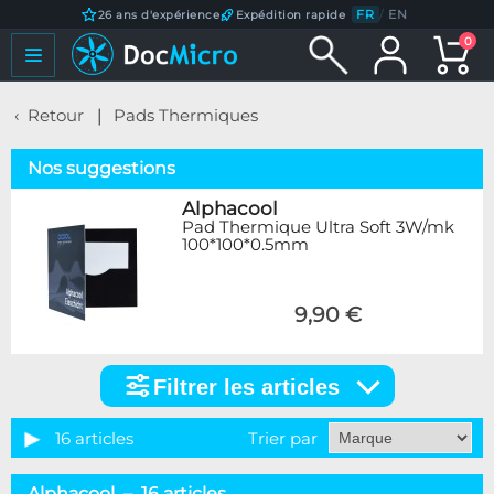
FR
/
EN
26 ans d'expérience
Expédition rapide
0
Retour
Pads Thermiques
Nos suggestions
Alphacool
Pad Thermique Ultra Soft 3W/mk
100*100*0.5mm
9,90 €
Filtrer les articles
Filtrer
les
articles
16 articles
Trier par
Marque
Alphacool – 16 articles