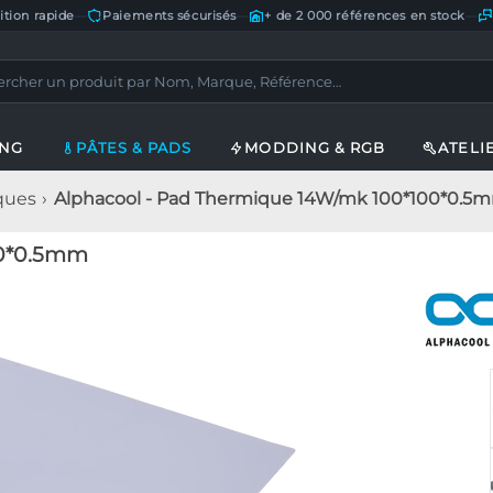
ition rapide
—
Paiements sécurisés
—
+ de 2 000 références en stock
—
ING
PÂTES & PADS
MODDING & RGB
ATELI
ques
Alphacool - Pad Thermique 14W/mk 100*100*0.5
00*0.5mm