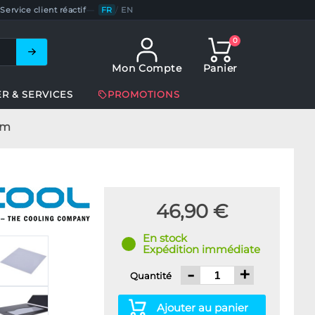
Service client réactif
—
FR
/
EN
0
Mon Compte
Panier
ER & SERVICES
PROMOTIONS
mm
46,90 €
En stock
Expédition immédiate
-
+
Quantité
Ajouter au panier