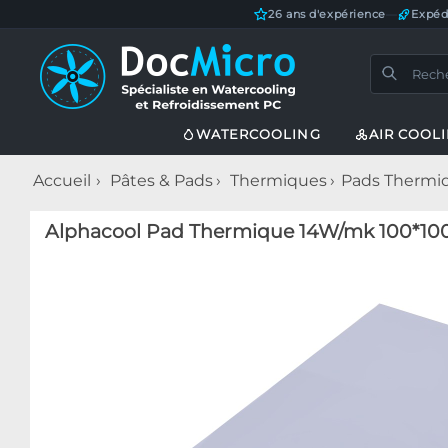
26 ans d'expérience
—
Expéd
WATERCOOLING
AIR COOL
Accueil
Pâtes & Pads
Thermiques
Pads Thermi
Alphacool Pad Thermique 14W/mk 100*1