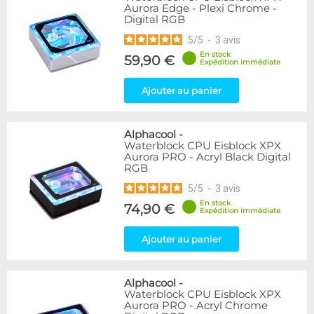
Aurora Edge - Plexi Chrome -
Digital RGB
5
/
5
-
3
avis
En stock
59,90 €
Expédition immédiate
Ajouter au panier
Alphacool
-
Waterblock CPU Eisblock XPX
Aurora PRO - Acryl Black Digital
RGB
5
/
5
-
3
avis
En stock
74,90 €
Expédition immédiate
Ajouter au panier
Alphacool
-
Waterblock CPU Eisblock XPX
Aurora PRO - Acryl Chrome