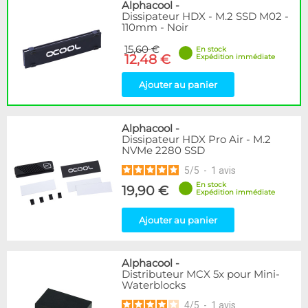
Disponibilité / Promotions
Alphacool
-
Dissipateur HDX - M.2 SSD M02 -
Articles en stock
110mm - Noir
Articles en promotions
15,60 €
En stock
12,48 €
Expédition immédiate
Appliquer
Ajouter au panier
Alphacool
-
Dissipateur HDX Pro Air - M.2
NVMe 2280 SSD
5
/
5
-
1
avis
En stock
19,90 €
Expédition immédiate
Ajouter au panier
Alphacool
-
Distributeur MCX 5x pour Mini-
Waterblocks
4
/
5
-
1
avis