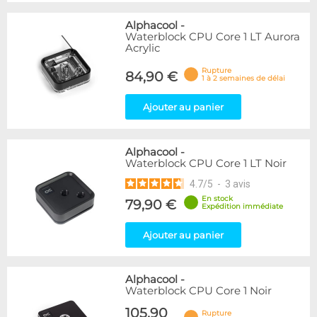
Alphacool
-
Waterblock CPU Core 1 LT Aurora
Acrylic
Rupture
84,90 €
1 à 2 semaines de délai
Ajouter au panier
Alphacool
-
Waterblock CPU Core 1 LT Noir
4.7
/
5
-
3
avis
En stock
79,90 €
Expédition immédiate
Ajouter au panier
Alphacool
-
Waterblock CPU Core 1 Noir
105,90
Rupture