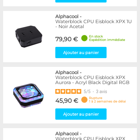
Alphacool
-
Waterblock CPU Eisblock XPX 1U
- Noir Acetal
En stock
79,90 €
Expédition immédiate
Ajouter au panier
Alphacool
-
Waterblock CPU Eisblock XPX
Aurora - Acryl Black Digital RGB
5
/
5
-
3
avis
Rupture
45,90 €
1 à 2 semaines de délai
Ajouter au panier
Alphacool
-
Waterblock CPU Eisblock XPX