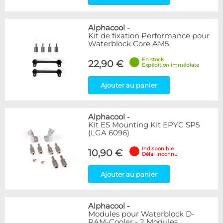
Alphacool
-
Kit de fixation Performance pour
Waterblock Core AM5
En stock
22,90 €
Expédition immédiate
Ajouter au panier
Alphacool
-
Kit ES Mounting Kit EPYC SP5
(LGA 6096)
Indisponible
10,90 €
Délai inconnu
Ajouter au panier
Alphacool
-
Modules pour Waterblock D-
RAM-Cooler - 2 Modules