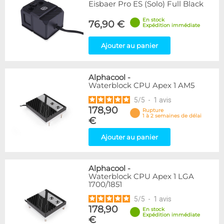
Eisbaer Pro ES (Solo) Full Black
En stock
76,90 €
Expédition immédiate
Ajouter au panier
Alphacool
-
Waterblock CPU Apex 1 AM5
5
/
5
-
1
avis
178,90
Rupture
1 à 2 semaines de délai
€
Ajouter au panier
Alphacool
-
Waterblock CPU Apex 1 LGA
1700/1851
5
/
5
-
1
avis
178,90
En stock
Expédition immédiate
€