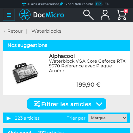
FR
/
EN
26 ans d'expérience
Expédition rapide
0
Retour
Waterblocks
Nos suggestions
Alphacool
Waterblock VGA Core Geforce RTX
5070 Reference avec Plaque
Arrière
199,90 €
Filtrer les articles
Filtrer
les
articles
223 articles
Trier par
Catégorie
Alphacool – 102 articles