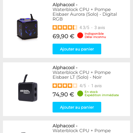
Alphacool
-
Waterblock CPU + Pompe
Eisbaer Aurora (Solo) - Digital
RGB
4.3
/
5
-
3
avis
Indisponible
69,90 €
Délai inconnu
Ajouter au panier
Alphacool
-
Waterblock CPU + Pompe
Eisbaer LT (Solo) - Noir
4
/
5
-
1
avis
En stock
74,90 €
Expédition immédiate
Ajouter au panier
Alphacool
-
Waterblock CPU + Pompe