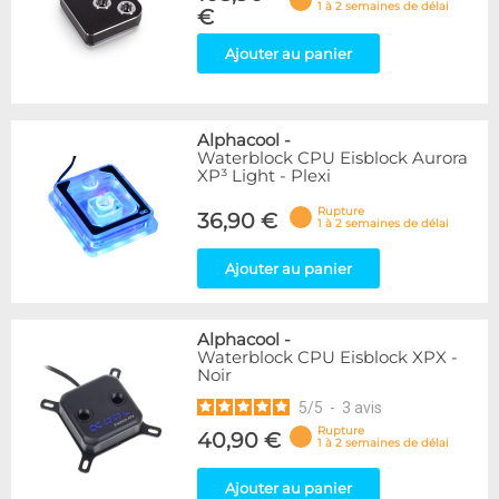
1 à 2 semaines de délai
€
Ajouter au panier
Alphacool
-
Waterblock CPU Eisblock Aurora
XP³ Light - Plexi
Rupture
36,90 €
1 à 2 semaines de délai
Ajouter au panier
Alphacool
-
Waterblock CPU Eisblock XPX -
Noir
5
/
5
-
3
avis
Rupture
40,90 €
1 à 2 semaines de délai
Ajouter au panier