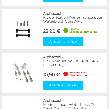
Alphacool
-
Kit de fixation Performance pour
Waterblock Core AM5
En stock
22,90 €
Expédition immédiate
Ajouter au panier
Alphacool
-
Kit ES Mounting Kit EPYC SP5
(LGA 6096)
Indisponible
10,90 €
Délai inconnu
Ajouter au panier
Alphacool
-
Modules pour Waterblock D-
RAM-Cooler - 2 Modules