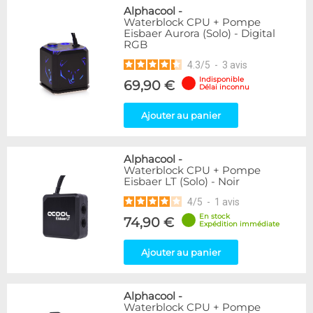
Alphacool
-
Waterblock CPU + Pompe
Eisbaer Aurora (Solo) - Digital
RGB
4.3
/
5
-
3
avis
Indisponible
69,90 €
Délai inconnu
Ajouter au panier
Alphacool
-
Waterblock CPU + Pompe
Eisbaer LT (Solo) - Noir
4
/
5
-
1
avis
En stock
74,90 €
Expédition immédiate
Ajouter au panier
Alphacool
-
Waterblock CPU + Pompe