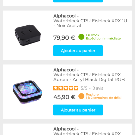
Alphacool
-
Waterblock CPU Eisblock XPX 1U
- Noir Acetal
En stock
79,90 €
Expédition immédiate
Ajouter au panier
Alphacool
-
Waterblock CPU Eisblock XPX
Aurora - Acryl Black Digital RGB
5
/
5
-
3
avis
Rupture
45,90 €
1 à 2 semaines de délai
Ajouter au panier
Alphacool
-
Waterblock CPU Eisblock XPX