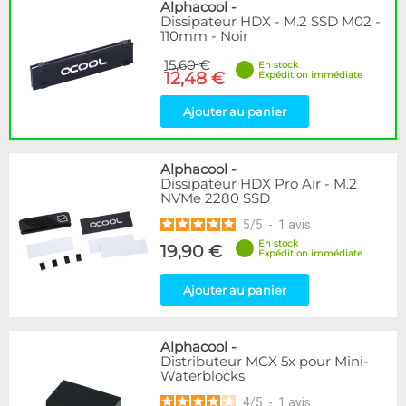
Disponibilité / Promotions
Alphacool
-
Dissipateur HDX - M.2 SSD M02 -
Articles en stock
110mm - Noir
Articles en promotions
15,60 €
En stock
12,48 €
Expédition immédiate
Appliquer
Ajouter au panier
Alphacool
-
Dissipateur HDX Pro Air - M.2
NVMe 2280 SSD
5
/
5
-
1
avis
En stock
19,90 €
Expédition immédiate
Ajouter au panier
Alphacool
-
Distributeur MCX 5x pour Mini-
Waterblocks
4
/
5
-
1
avis