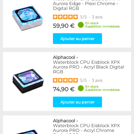
Aurora Edge - Plexi Chrome -
Digital RGB
5
/
5
-
3
avis
En stock
59,90 €
Expédition immédiate
Ajouter au panier
Alphacool
-
Waterblock CPU Eisblock XPX
Aurora PRO - Acryl Black Digital
RGB
5
/
5
-
3
avis
En stock
74,90 €
Expédition immédiate
Ajouter au panier
Alphacool
-
Waterblock CPU Eisblock XPX
Aurora PRO - Acryl Chrome