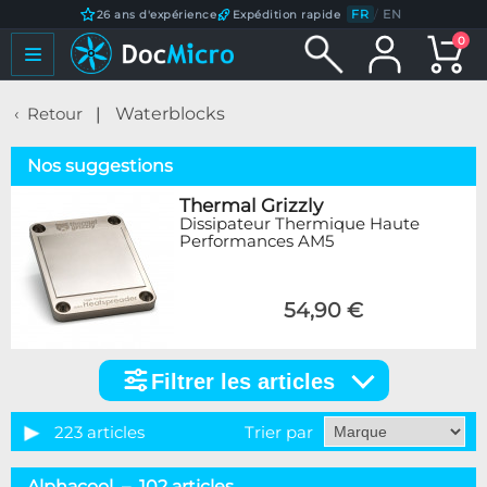
FR
/
EN
26 ans d'expérience
Expédition rapide
0
Retour
Waterblocks
Nos suggestions
Thermal Grizzly
Dissipateur Thermique Haute
Performances AM5
54,90 €
Filtrer les articles
Filtrer
les
articles
223 articles
Trier par
Catégorie
Alphacool – 102 articles