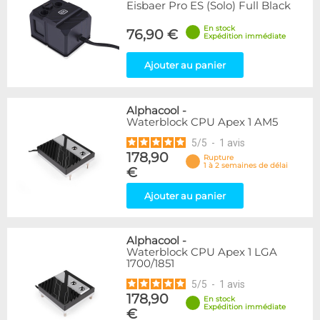
Eisbaer Pro ES (Solo) Full Black
En stock
76,90 €
Expédition immédiate
Ajouter au panier
Alphacool
-
Waterblock CPU Apex 1 AM5
5
/
5
-
1
avis
178,90
Rupture
1 à 2 semaines de délai
€
Ajouter au panier
Alphacool
-
Waterblock CPU Apex 1 LGA
1700/1851
5
/
5
-
1
avis
178,90
En stock
Expédition immédiate
€