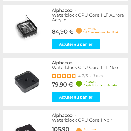
Alphacool
-
Waterblock CPU Core 1 LT Aurora
Acrylic
Rupture
84,90 €
1 à 2 semaines de délai
Ajouter au panier
Alphacool
-
Waterblock CPU Core 1 LT Noir
4.7
/
5
-
3
avis
En stock
79,90 €
Expédition immédiate
Ajouter au panier
Alphacool
-
Waterblock CPU Core 1 Noir
105,90
Rupture