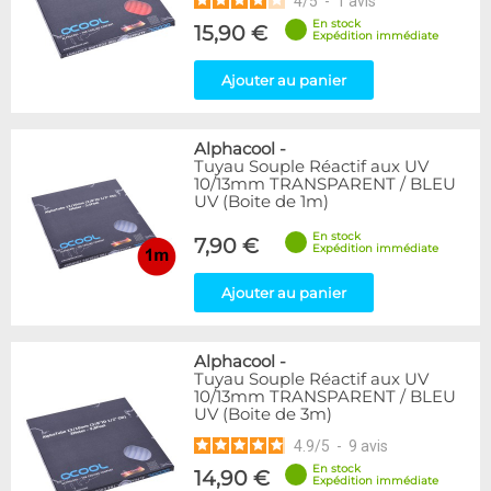
4
/
5
-
1
avis
En stock
15,90 €
Expédition immédiate
Ajouter au panier
Alphacool
-
Tuyau Souple Réactif aux UV
10/13mm TRANSPARENT / BLEU
UV (Boite de 1m)
En stock
7,90 €
Expédition immédiate
Ajouter au panier
Alphacool
-
Tuyau Souple Réactif aux UV
10/13mm TRANSPARENT / BLEU
UV (Boite de 3m)
4.9
/
5
-
9
avis
En stock
14,90 €
Expédition immédiate