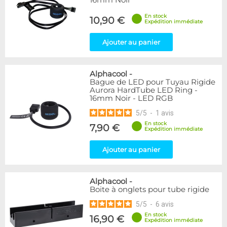
16mm Noir
En stock
10,90 €
Expédition immédiate
Ajouter au panier
Alphacool
-
Bague de LED pour Tuyau Rigide
Aurora HardTube LED Ring -
16mm Noir - LED RGB
5
/
5
-
1
avis
En stock
7,90 €
Expédition immédiate
Ajouter au panier
Alphacool
-
Boite à onglets pour tube rigide
5
/
5
-
6
avis
En stock
16,90 €
Expédition immédiate