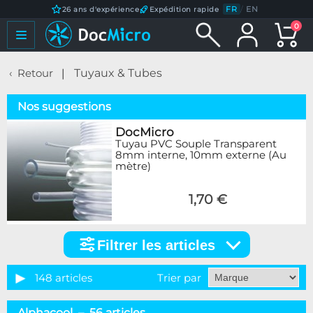
FR
/
EN
26 ans d'expérience
Expédition rapide
0
Retour
Tuyaux & Tubes
Nos suggestions
DocMicro
Tuyau PVC Souple Transparent
8mm interne, 10mm externe (Au
mètre)
1,70 €
Filtrer les articles
Filtrer
les
articles
148 articles
Trier par
Catégorie
Alphacool – 56 articles