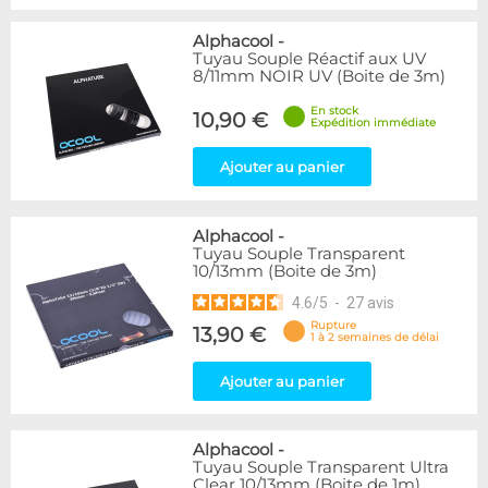
Alphacool
-
Tuyau Souple Réactif aux UV
8/11mm NOIR UV (Boite de 3m)
En stock
10,90 €
Expédition immédiate
Ajouter au panier
Alphacool
-
Tuyau Souple Transparent
10/13mm (Boite de 3m)
4.6
/
5
-
27
avis
Rupture
13,90 €
1 à 2 semaines de délai
Ajouter au panier
Alphacool
-
Tuyau Souple Transparent Ultra
Clear 10/13mm (Boite de 1m)