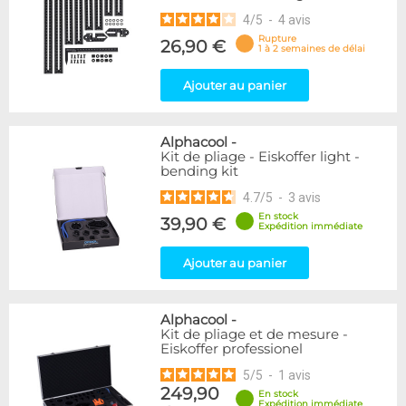
4
/
5
-
4
avis
Rupture
26,90 €
1 à 2 semaines de délai
Ajouter au panier
Alphacool
-
Kit de pliage - Eiskoffer light -
bending kit
4.7
/
5
-
3
avis
En stock
39,90 €
Expédition immédiate
Ajouter au panier
Alphacool
-
Kit de pliage et de mesure -
Eiskoffer professionel
5
/
5
-
1
avis
249,90
En stock
Expédition immédiate