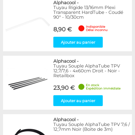
Alphacool
-
Tuyau Rigide 13/16mm Plexi
Transparent HardTube - Coudé
90° - 10/30cm
Indisponible
8,90 €
Délai inconnu
Ajouter au panier
Alphacool
-
Tuyau Souple AlphaTube TPV
12,7/7,6 - 4x60cm Droit - Noir -
Retailbox
En stock
23,90 €
Expédition immédiate
Ajouter au panier
Alphacool
-
Tuyau Souple AlphaTube TPV 7,6 /
12,7mm Noir (Boite de 3m)