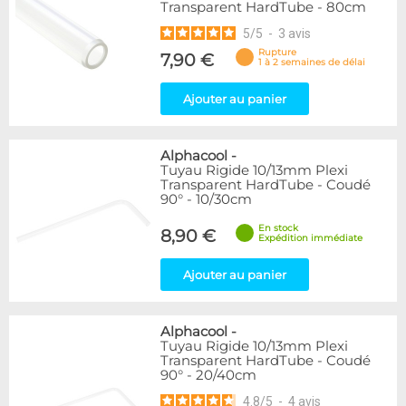
Transparent HardTube - 80cm
5
/
5
-
3
avis
Rupture
7,90 €
1 à 2 semaines de délai
Ajouter au panier
Alphacool
-
Tuyau Rigide 10/13mm Plexi
Transparent HardTube - Coudé
90° - 10/30cm
En stock
8,90 €
Expédition immédiate
Ajouter au panier
Alphacool
-
Tuyau Rigide 10/13mm Plexi
Transparent HardTube - Coudé
90° - 20/40cm
4.8
/
5
-
4
avis