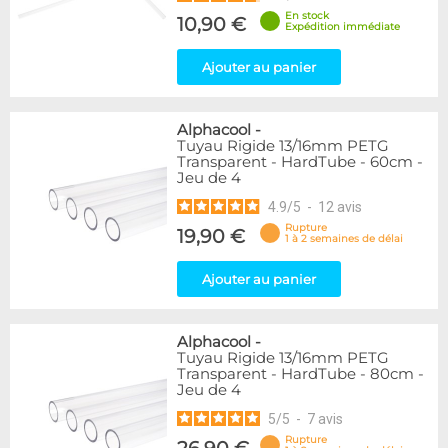
En stock
10,90 €
Expédition immédiate
Ajouter au panier
Alphacool
-
Tuyau Rigide 13/16mm PETG
Transparent - HardTube - 60cm -
Jeu de 4
4.9
/
5
-
12
avis
Rupture
19,90 €
1 à 2 semaines de délai
Ajouter au panier
Alphacool
-
Tuyau Rigide 13/16mm PETG
Transparent - HardTube - 80cm -
Jeu de 4
5
/
5
-
7
avis
Rupture