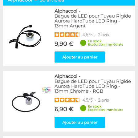
Tuyaux souples
52
Tubes rigides
37
Alphacool
-
Bague de LED pour Tuyau Rigide
Accessoires pour tuyaux
59
Aurora HardTube LED Ring -
13mm Argent
Marque
4.5
/
5
-
2
avis
Alphacool
56
En stock
9,90 €
DocMicro
27
Expédition immédiate
BARROW
17
Ajouter au panier
BitsPower
2
Bykski
1
Cooling.fr
1
Alphacool
-
EK Water Blocks
15
Bague de LED pour Tuyau Rigide
MasterKleer
3
Aurora HardTube LED Ring -
13mm Chrome - RGB
Mayhems
12
Monsoon
3
4.5
/
5
-
2
avis
Tygon
4
En stock
6,90 €
Expédition immédiate
XSPC
7
Ajouter au panier
Couleur
Argent
2