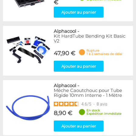
€
Ajouter au panier
Alphacool
-
Kit HardTube Bending Kit Basic
V2
Rupture
47,90 €
1 à 2 semaines de délai
Ajouter au panier
Alphacool
-
Mèche Caoutchouc pour Tube
Rigide 10mm Interne - 1 Mètre
4.6
/
5
-
8
avis
En stock
8,90 €
Expédition immédiate
Ajouter au panier