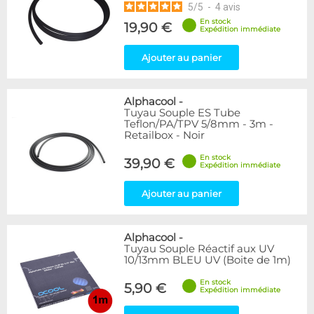
5
/
5
-
4
avis
En stock
19,90 €
Expédition immédiate
Ajouter au panier
Alphacool
-
Tuyau Souple ES Tube
Teflon/PA/TPV 5/8mm - 3m -
Retailbox - Noir
En stock
39,90 €
Expédition immédiate
Ajouter au panier
Alphacool
-
Tuyau Souple Réactif aux UV
10/13mm BLEU UV (Boite de 1m)
En stock
5,90 €
Expédition immédiate