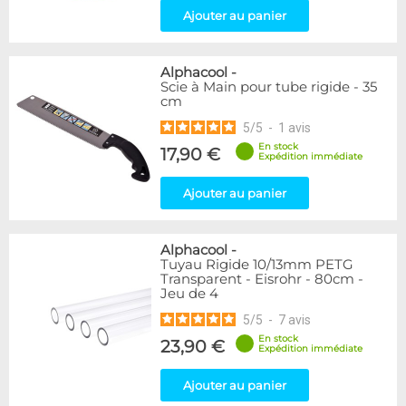
Ajouter au panier
Alphacool
-
Scie à Main pour tube rigide - 35
cm
5
/
5
-
1
avis
En stock
17,90 €
Expédition immédiate
Ajouter au panier
Alphacool
-
Tuyau Rigide 10/13mm PETG
Transparent - Eisrohr - 80cm -
Jeu de 4
5
/
5
-
7
avis
En stock
23,90 €
Expédition immédiate
Ajouter au panier