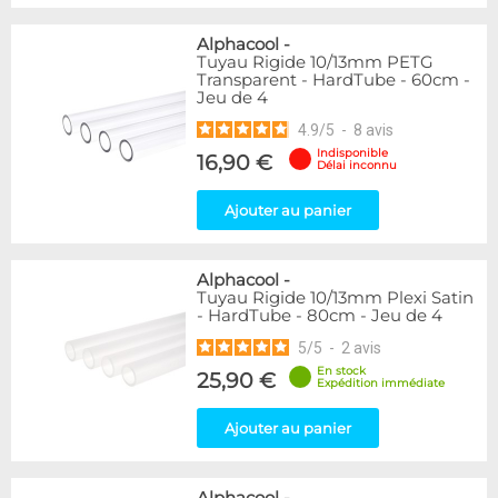
Alphacool
-
Tuyau Rigide 10/13mm PETG
Transparent - HardTube - 60cm -
Jeu de 4
4.9
/
5
-
8
avis
Indisponible
16,90 €
Délai inconnu
Ajouter au panier
Alphacool
-
Tuyau Rigide 10/13mm Plexi Satin
- HardTube - 80cm - Jeu de 4
5
/
5
-
2
avis
En stock
25,90 €
Expédition immédiate
Ajouter au panier