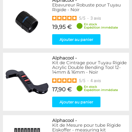
Alphacool
-
Ebavureur Robuste pour Tuyau
Rigide - Noir
5
/
5
-
3
avis
En stock
19,95 €
Expédition immédiate
Ajouter au panier
Alphacool
-
Kit de Cintrage pour Tuyau Rigide
Acrylic Double Bending Tool 12-
14mm & 16mm - Noir
5
/
5
-
4
avis
En stock
17,90 €
Expédition immédiate
Ajouter au panier
Alphacool
-
Kit de Mesure pour tube Rigide
Eiskoffer - measuring kit