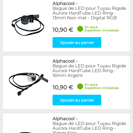
Bleu
9
Alphacool
-
Bague de LED pour Tuyau Rigide
Noir
15
Aurora HardTube LED Ring -
Plexi
5
13mm Noir mat - Digital RGB
Rouge
1
En stock
Transparent
40
10,90 €
Expédition immédiate
Vert
1
Ajouter au panier
Disponibilité / Promotions
Articles en stock
Alphacool
-
Articles en promotions
Bague de LED pour Tuyau Rigide
Aurora HardTube LED Ring -
Appliquer
16mm Argent
En stock
10,90 €
Expédition immédiate
Ajouter au panier
Alphacool
-
Bague de LED pour Tuyau Rigide
Aurora HardTube LED Ring -