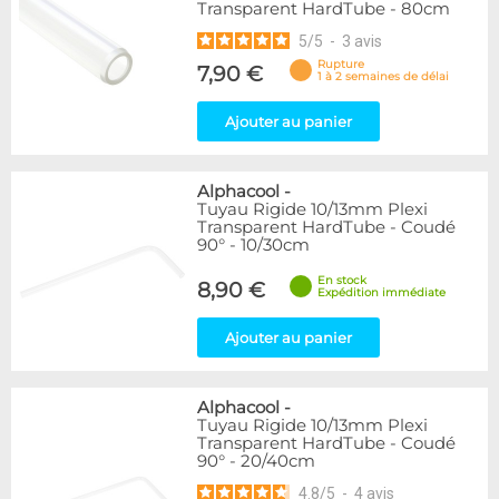
Transparent HardTube - 80cm
5
/
5
-
3
avis
Rupture
7,90 €
1 à 2 semaines de délai
Ajouter au panier
Alphacool
-
Tuyau Rigide 10/13mm Plexi
Transparent HardTube - Coudé
90° - 10/30cm
En stock
8,90 €
Expédition immédiate
Ajouter au panier
Alphacool
-
Tuyau Rigide 10/13mm Plexi
Transparent HardTube - Coudé
90° - 20/40cm
4.8
/
5
-
4
avis