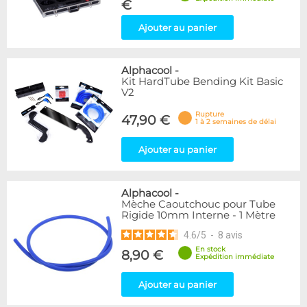
€
Ajouter au panier
Alphacool
-
Kit HardTube Bending Kit Basic
V2
Rupture
47,90 €
1 à 2 semaines de délai
Ajouter au panier
Alphacool
-
Mèche Caoutchouc pour Tube
Rigide 10mm Interne - 1 Mètre
4.6
/
5
-
8
avis
En stock
8,90 €
Expédition immédiate
Ajouter au panier