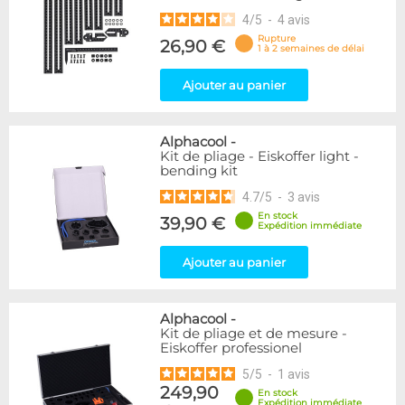
4
/
5
-
4
avis
Rupture
26,90 €
1 à 2 semaines de délai
Ajouter au panier
Alphacool
-
Kit de pliage - Eiskoffer light -
bending kit
4.7
/
5
-
3
avis
En stock
39,90 €
Expédition immédiate
Ajouter au panier
Alphacool
-
Kit de pliage et de mesure -
Eiskoffer professionel
5
/
5
-
1
avis
249,90
En stock
Expédition immédiate