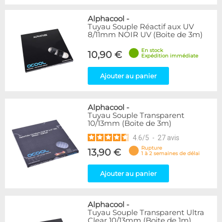
Alphacool
-
Tuyau Souple Réactif aux UV
8/11mm NOIR UV (Boite de 3m)
En stock
10,90 €
Expédition immédiate
Ajouter au panier
Alphacool
-
Tuyau Souple Transparent
10/13mm (Boite de 3m)
4.6
/
5
-
27
avis
Rupture
13,90 €
1 à 2 semaines de délai
Ajouter au panier
Alphacool
-
Tuyau Souple Transparent Ultra
Clear 10/13mm (Boite de 1m)