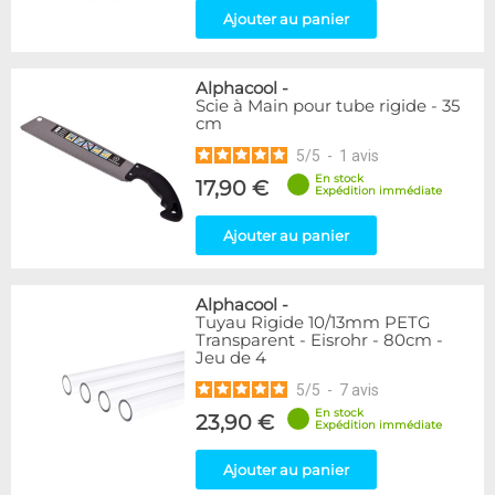
Ajouter au panier
Alphacool
-
Scie à Main pour tube rigide - 35
cm
5
/
5
-
1
avis
En stock
17,90 €
Expédition immédiate
Ajouter au panier
Alphacool
-
Tuyau Rigide 10/13mm PETG
Transparent - Eisrohr - 80cm -
Jeu de 4
5
/
5
-
7
avis
En stock
23,90 €
Expédition immédiate
Ajouter au panier