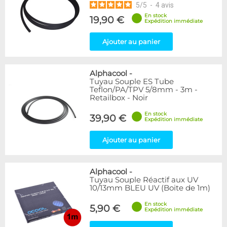
5
/
5
-
4
avis
En stock
19,90 €
Expédition immédiate
Ajouter au panier
Alphacool
-
Tuyau Souple ES Tube
Teflon/PA/TPV 5/8mm - 3m -
Retailbox - Noir
En stock
39,90 €
Expédition immédiate
Ajouter au panier
Alphacool
-
Tuyau Souple Réactif aux UV
10/13mm BLEU UV (Boite de 1m)
En stock
5,90 €
Expédition immédiate