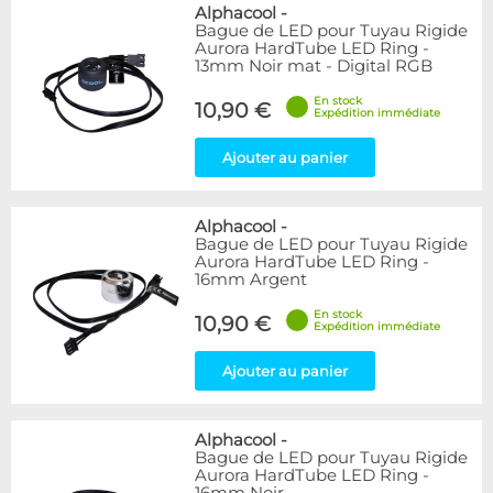
Bleu
9
Alphacool
-
Bague de LED pour Tuyau Rigide
Noir
15
Aurora HardTube LED Ring -
Plexi
5
13mm Noir mat - Digital RGB
Rouge
1
En stock
Transparent
40
10,90 €
Expédition immédiate
Vert
1
Ajouter au panier
Disponibilité / Promotions
Articles en stock
Alphacool
-
Articles en promotions
Bague de LED pour Tuyau Rigide
Aurora HardTube LED Ring -
Appliquer
16mm Argent
En stock
10,90 €
Expédition immédiate
Ajouter au panier
Alphacool
-
Bague de LED pour Tuyau Rigide
Aurora HardTube LED Ring -