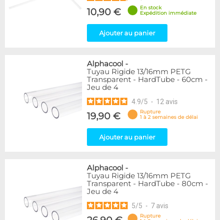
En stock
10,90 €
Expédition immédiate
Ajouter au panier
Alphacool
-
Tuyau Rigide 13/16mm PETG
Transparent - HardTube - 60cm -
Jeu de 4
4.9
/
5
-
12
avis
Rupture
19,90 €
1 à 2 semaines de délai
Ajouter au panier
Alphacool
-
Tuyau Rigide 13/16mm PETG
Transparent - HardTube - 80cm -
Jeu de 4
5
/
5
-
7
avis
Rupture