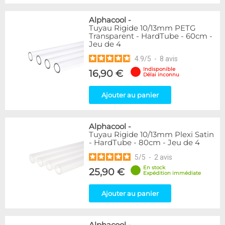
Alphacool
-
Tuyau Rigide 10/13mm PETG
Transparent - HardTube - 60cm -
Jeu de 4
4.9
/
5
-
8
avis
Indisponible
16,90 €
Délai inconnu
Ajouter au panier
Alphacool
-
Tuyau Rigide 10/13mm Plexi Satin
- HardTube - 80cm - Jeu de 4
5
/
5
-
2
avis
En stock
25,90 €
Expédition immédiate
Ajouter au panier