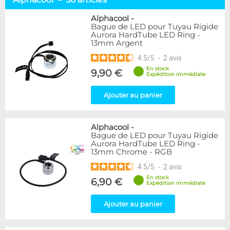
Tuyaux souples
52
Tubes rigides
37
Alphacool
-
Bague de LED pour Tuyau Rigide
Accessoires pour tuyaux
59
Aurora HardTube LED Ring -
13mm Argent
Marque
4.5
/
5
-
2
avis
Alphacool
56
En stock
9,90 €
DocMicro
27
Expédition immédiate
BARROW
17
Ajouter au panier
BitsPower
2
Bykski
1
Cooling.fr
1
Alphacool
-
EK Water Blocks
15
Bague de LED pour Tuyau Rigide
MasterKleer
3
Aurora HardTube LED Ring -
13mm Chrome - RGB
Mayhems
12
Monsoon
3
4.5
/
5
-
2
avis
Tygon
4
En stock
6,90 €
Expédition immédiate
XSPC
7
Ajouter au panier
Couleur
Argent
2