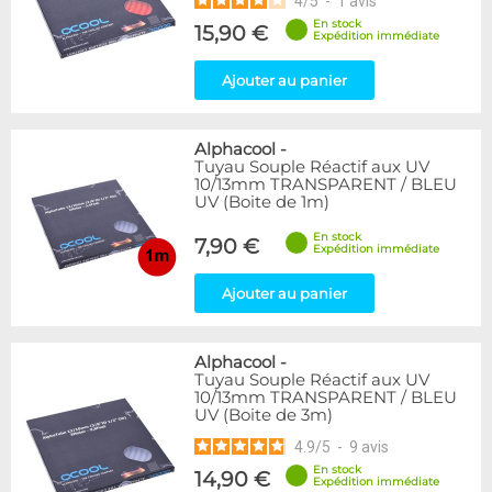
4
/
5
-
1
avis
En stock
15,90 €
Expédition immédiate
Ajouter au panier
Alphacool
-
Tuyau Souple Réactif aux UV
10/13mm TRANSPARENT / BLEU
UV (Boite de 1m)
En stock
7,90 €
Expédition immédiate
Ajouter au panier
Alphacool
-
Tuyau Souple Réactif aux UV
10/13mm TRANSPARENT / BLEU
UV (Boite de 3m)
4.9
/
5
-
9
avis
En stock
14,90 €
Expédition immédiate