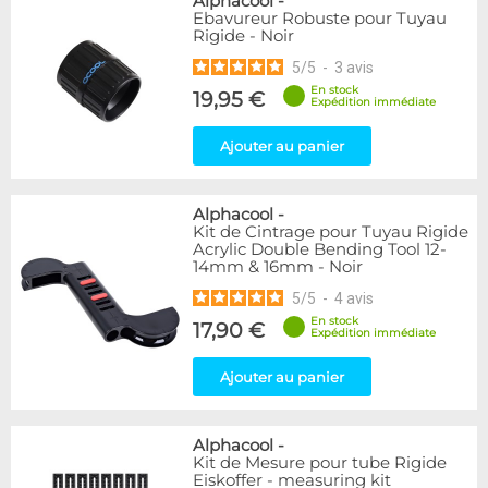
Alphacool
-
Ebavureur Robuste pour Tuyau
Rigide - Noir
5
/
5
-
3
avis
En stock
19,95 €
Expédition immédiate
Ajouter au panier
Alphacool
-
Kit de Cintrage pour Tuyau Rigide
Acrylic Double Bending Tool 12-
14mm & 16mm - Noir
5
/
5
-
4
avis
En stock
17,90 €
Expédition immédiate
Ajouter au panier
Alphacool
-
Kit de Mesure pour tube Rigide
Eiskoffer - measuring kit