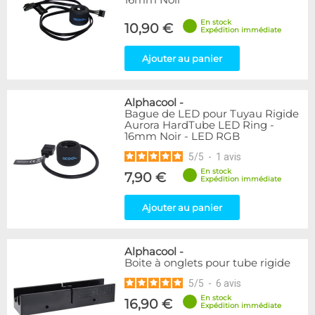
16mm Noir
En stock
10,90 €
Expédition immédiate
Ajouter au panier
Alphacool
-
Bague de LED pour Tuyau Rigide
Aurora HardTube LED Ring -
16mm Noir - LED RGB
5
/
5
-
1
avis
En stock
7,90 €
Expédition immédiate
Ajouter au panier
Alphacool
-
Boite à onglets pour tube rigide
5
/
5
-
6
avis
En stock
16,90 €
Expédition immédiate