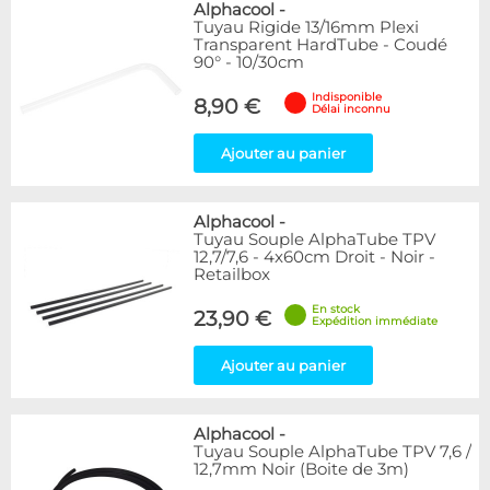
Alphacool
-
Tuyau Rigide 13/16mm Plexi
Transparent HardTube - Coudé
90° - 10/30cm
Indisponible
8,90 €
Délai inconnu
Ajouter au panier
Alphacool
-
Tuyau Souple AlphaTube TPV
12,7/7,6 - 4x60cm Droit - Noir -
Retailbox
En stock
23,90 €
Expédition immédiate
Ajouter au panier
Alphacool
-
Tuyau Souple AlphaTube TPV 7,6 /
12,7mm Noir (Boite de 3m)