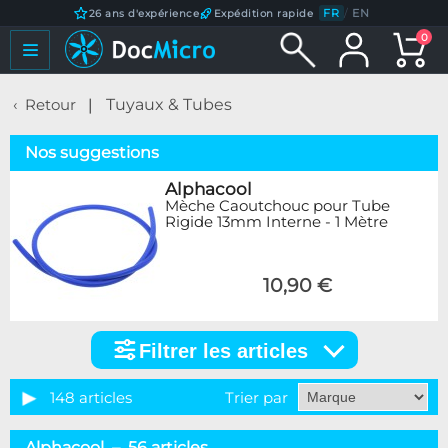
FR
/
EN
26 ans d'expérience
Expédition rapide
0
Retour
Tuyaux & Tubes
Nos suggestions
Alphacool
Mèche Caoutchouc pour Tube
Rigide 13mm Interne - 1 Mètre
10,90 €
Filtrer les articles
Filtrer
les
articles
148 articles
Trier par
Catégorie
Alphacool – 56 articles