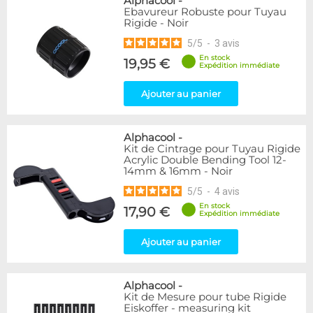
Alphacool
-
Ebavureur Robuste pour Tuyau
Rigide - Noir
5
/
5
-
3
avis
En stock
19,95 €
Expédition immédiate
Ajouter au panier
Alphacool
-
Kit de Cintrage pour Tuyau Rigide
Acrylic Double Bending Tool 12-
14mm & 16mm - Noir
5
/
5
-
4
avis
En stock
17,90 €
Expédition immédiate
Ajouter au panier
Alphacool
-
Kit de Mesure pour tube Rigide
Eiskoffer - measuring kit