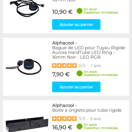
16mm Noir
En stock
10,90 €
Expédition immédiate
Ajouter au panier
Alphacool
-
Bague de LED pour Tuyau Rigide
Aurora HardTube LED Ring -
16mm Noir - LED RGB
5
/
5
-
1
avis
En stock
7,90 €
Expédition immédiate
Ajouter au panier
Alphacool
-
Boite à onglets pour tube rigide
5
/
5
-
6
avis
En stock
16,90 €
Expédition immédiate