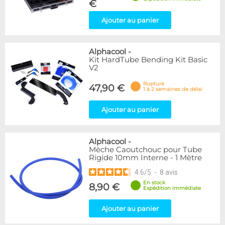
€
Ajouter au panier
Alphacool
-
Kit HardTube Bending Kit Basic
V2
Rupture
47,90 €
1 à 2 semaines de délai
Ajouter au panier
Alphacool
-
Mèche Caoutchouc pour Tube
Rigide 10mm Interne - 1 Mètre
4.6
/
5
-
8
avis
En stock
8,90 €
Expédition immédiate
Ajouter au panier