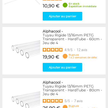
En stock
10,90 €
Expédition immédiate
Ajouter au panier
Alphacool
-
Tuyau Rigide 13/16mm PETG
Transparent - HardTube - 60cm -
Jeu de 4
4.9
/
5
-
12
avis
Rupture
19,90 €
1 à 2 semaines de délai
Ajouter au panier
Alphacool
-
Tuyau Rigide 13/16mm PETG
Transparent - HardTube - 80cm -
Jeu de 4
5
/
5
-
7
avis
Rupture