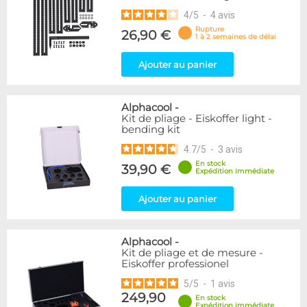
4
/
5
-
4
avis
Rupture
26,90 €
1 à 2 semaines de délai
Ajouter au panier
Alphacool
-
Kit de pliage - Eiskoffer light -
bending kit
4.7
/
5
-
3
avis
En stock
39,90 €
Expédition immédiate
Ajouter au panier
Alphacool
-
Kit de pliage et de mesure -
Eiskoffer professionel
5
/
5
-
1
avis
249,90
En stock
Expédition immédiate