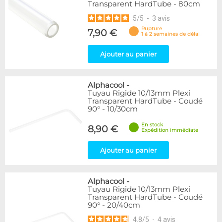
Transparent HardTube - 80cm
5
/
5
-
3
avis
Rupture
7,90 €
1 à 2 semaines de délai
Ajouter au panier
Alphacool
-
Tuyau Rigide 10/13mm Plexi
Transparent HardTube - Coudé
90° - 10/30cm
En stock
8,90 €
Expédition immédiate
Ajouter au panier
Alphacool
-
Tuyau Rigide 10/13mm Plexi
Transparent HardTube - Coudé
90° - 20/40cm
4.8
/
5
-
4
avis