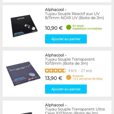
Alphacool
-
Tuyau Souple Réactif aux UV
8/11mm NOIR UV (Boite de 3m)
En stock
10,90 €
Expédition immédiate
Ajouter au panier
Alphacool
-
Tuyau Souple Transparent
10/13mm (Boite de 3m)
4.6
/
5
-
27
avis
Rupture
13,90 €
1 à 2 semaines de délai
Ajouter au panier
Alphacool
-
Tuyau Souple Transparent Ultra
Clear 10/13mm (Boite de 1m)