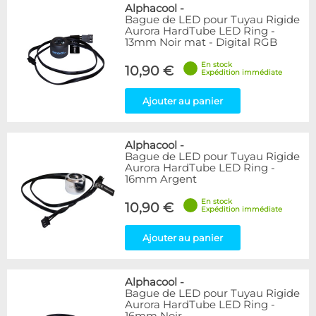
Bleu
9
Alphacool
-
Bague de LED pour Tuyau Rigide
Noir
15
Aurora HardTube LED Ring -
Plexi
5
13mm Noir mat - Digital RGB
Rouge
1
En stock
Transparent
40
10,90 €
Expédition immédiate
Vert
1
Ajouter au panier
Disponibilité / Promotions
Articles en stock
Alphacool
-
Articles en promotions
Bague de LED pour Tuyau Rigide
Aurora HardTube LED Ring -
Appliquer
16mm Argent
En stock
10,90 €
Expédition immédiate
Ajouter au panier
Alphacool
-
Bague de LED pour Tuyau Rigide
Aurora HardTube LED Ring -