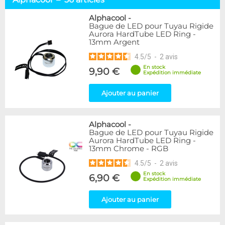
Tuyaux souples
52
Tubes rigides
37
Alphacool
-
Bague de LED pour Tuyau Rigide
Accessoires pour tuyaux
59
Aurora HardTube LED Ring -
13mm Argent
Marque
4.5
/
5
-
2
avis
Alphacool
56
En stock
9,90 €
DocMicro
27
Expédition immédiate
BARROW
17
Ajouter au panier
BitsPower
2
Bykski
1
Cooling.fr
1
Alphacool
-
EK Water Blocks
15
Bague de LED pour Tuyau Rigide
MasterKleer
3
Aurora HardTube LED Ring -
13mm Chrome - RGB
Mayhems
12
Monsoon
3
4.5
/
5
-
2
avis
Tygon
4
En stock
6,90 €
Expédition immédiate
XSPC
7
Ajouter au panier
Couleur
Argent
2