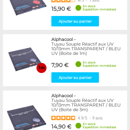
4
/
5
-
1
avis
En stock
15,90 €
Expédition immédiate
Ajouter au panier
Alphacool
-
Tuyau Souple Réactif aux UV
10/13mm TRANSPARENT / BLEU
UV (Boite de 1m)
En stock
7,90 €
Expédition immédiate
Ajouter au panier
Alphacool
-
Tuyau Souple Réactif aux UV
10/13mm TRANSPARENT / BLEU
UV (Boite de 3m)
4.9
/
5
-
9
avis
En stock
14,90 €
Expédition immédiate