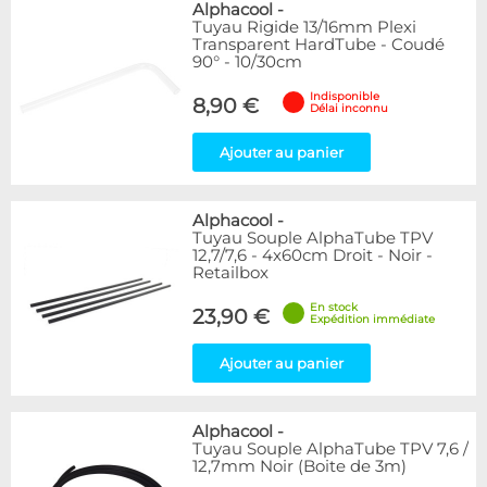
Alphacool
-
Tuyau Rigide 13/16mm Plexi
Transparent HardTube - Coudé
90° - 10/30cm
Indisponible
8,90 €
Délai inconnu
Ajouter au panier
Alphacool
-
Tuyau Souple AlphaTube TPV
12,7/7,6 - 4x60cm Droit - Noir -
Retailbox
En stock
23,90 €
Expédition immédiate
Ajouter au panier
Alphacool
-
Tuyau Souple AlphaTube TPV 7,6 /
12,7mm Noir (Boite de 3m)