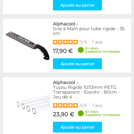
Ajouter au panier
Alphacool
-
Scie à Main pour tube rigide - 35
cm
5
/
5
-
1
avis
En stock
17,90 €
Expédition immédiate
Ajouter au panier
Alphacool
-
Tuyau Rigide 10/13mm PETG
Transparent - Eisrohr - 80cm -
Jeu de 4
5
/
5
-
7
avis
En stock
23,90 €
Expédition immédiate
Ajouter au panier