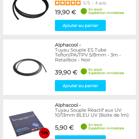
5
/
5
-
4
avis
En stock
19,90 €
Expédition immédiate
Ajouter au panier
Alphacool
-
Tuyau Souple ES Tube
Teflon/PA/TPV 5/8mm - 3m -
Retailbox - Noir
En stock
39,90 €
Expédition immédiate
Ajouter au panier
Alphacool
-
Tuyau Souple Réactif aux UV
10/13mm BLEU UV (Boite de 1m)
En stock
5,90 €
Expédition immédiate