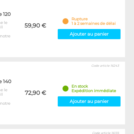
e 120
Rupture
e le
1 à 2 semaines de délai
59,90 €
ll
Ajouter au panier
notre
Code article 16243
e 140
En stock
e le
Expédition immédiate
72,90 €
ll
Ajouter au panier
notre
Code article 16135