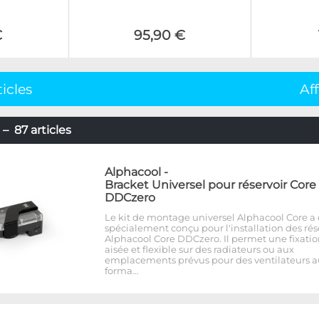
€
95,90 €
ticles
Af
– 87 articles
Alphacool
-
Bracket Universel pour réservoir Core
DDCzero
Le kit de montage universel Alphacool Core a 
spécialement conçu pour l'installation des rés
Alphacool Core DDCzero. Il permet une fixati
aisée et flexible sur des radiateurs ou aux
emplacements prévus pour des ventilateurs a
forma…