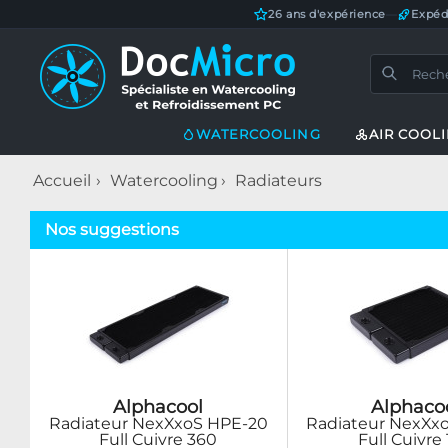
26 ans d'expérience
—
Expéd
WATERCOOLING
AIR COOL
Accueil
Watercooling
Radiateurs
Nos suggestions
Alphacool
Alphaco
Radiateur NexXxoS HPE-20
Radiateur NexXx
Full Cuivre 360
Full Cuivre