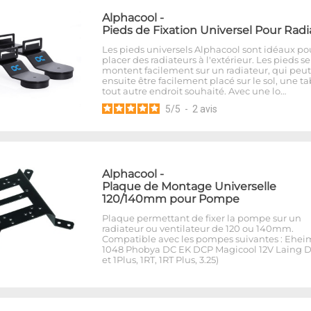
Alphacool
-
Pieds de Fixation Universel Pour Radi
Les pieds universels Alphacool sont idéaux po
placer des radiateurs à l'extérieur. Les pieds se
montent facilement sur un radiateur, qui peut
ensuite être facilement placé sur le sol, une t
tout autre endroit souhaité. Avec une lo…
5
/
5
-
2
avis
Alphacool
-
Plaque de Montage Universelle
120/140mm pour Pompe
Plaque permettant de fixer la pompe sur un
radiateur ou ventilateur de 120 ou 140mm.
Compatible avec les pompes suivantes : Ehei
1048 Phobya DC EK DCP Magicool 12V Laing D
et 1Plus, 1RT, 1RT Plus, 3.25)