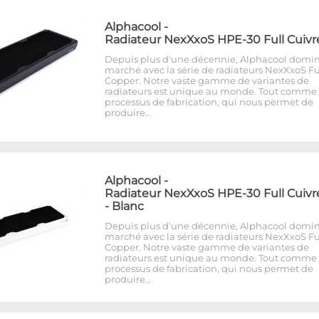
Alphacool
-
Radiateur NexXxoS HPE-30 Full Cuivr
Depuis plus d'une décennie, Alphacool domin
marché avec la série de radiateurs NexXxoS Fu
Copper. Notre vaste gamme de variantes de
radiateurs est unique au monde. Tout comme 
processus de fabrication, qui nous permet de
produire…
Alphacool
-
Radiateur NexXxoS HPE-30 Full Cuivr
- Blanc
Depuis plus d'une décennie, Alphacool domin
marché avec la série de radiateurs NexXxoS Fu
Copper. Notre vaste gamme de variantes de
radiateurs est unique au monde. Tout comme 
processus de fabrication, qui nous permet de
produire…