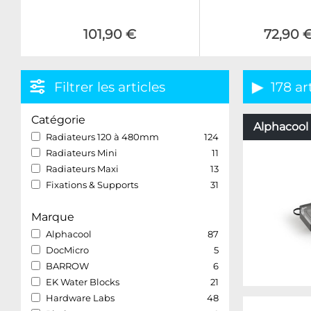
101,90 €
72,90 
Filtrer les articles
178 ar
Catégorie
Alphacool 
Radiateurs 120 à 480mm
124
Radiateurs Mini
11
Radiateurs Maxi
13
Fixations & Supports
31
Marque
Alphacool
87
DocMicro
5
BARROW
6
EK Water Blocks
21
Hardware Labs
48