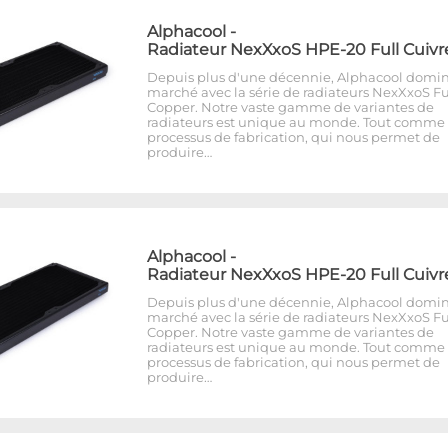
Alphacool
-
Radiateur NexXxoS HPE-20 Full Cuivr
Depuis plus d'une décennie, Alphacool domin
marché avec la série de radiateurs NexXxoS Fu
Copper. Notre vaste gamme de variantes de
radiateurs est unique au monde. Tout comme 
processus de fabrication, qui nous permet de
produire…
Alphacool
-
Radiateur NexXxoS HPE-20 Full Cuivr
Depuis plus d'une décennie, Alphacool domin
marché avec la série de radiateurs NexXxoS Fu
Copper. Notre vaste gamme de variantes de
radiateurs est unique au monde. Tout comme 
processus de fabrication, qui nous permet de
produire…