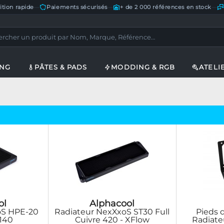
ition rapide
—
Paiements sécurisés
—
+ de 2 000 références en stock
—
ING
PÂTES & PADS
MODDING & RGB
ATELI
ol
Alphacool
oS HPE-20
Radiateur NexXxoS ST30 Full
Pieds 
 140
Cuivre 420 - XFlow
Radiate