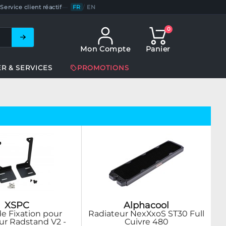
Service client réactif
—
FR
/
EN
0
Mon Compte
Panier
ER & SERVICES
PROMOTIONS
XSPC
Alphacool
de Fixation pour
Radiateur NexXxoS ST30 Full
ur Radstand V2 -
Cuivre 480