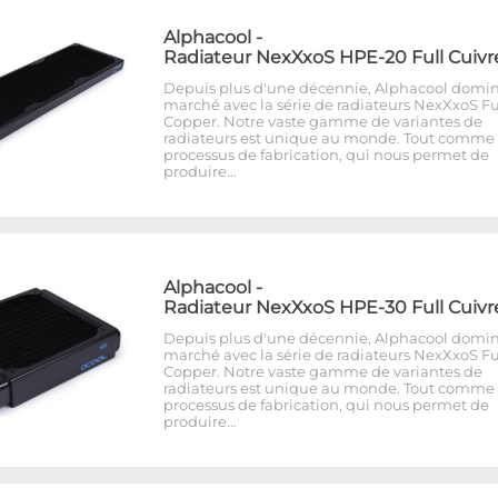
Alphacool
-
Radiateur NexXxoS HPE-20 Full Cuivr
Depuis plus d'une décennie, Alphacool domin
marché avec la série de radiateurs NexXxoS Fu
Copper. Notre vaste gamme de variantes de
radiateurs est unique au monde. Tout comme 
processus de fabrication, qui nous permet de
produire…
Alphacool
-
Radiateur NexXxoS HPE-30 Full Cuivr
Depuis plus d'une décennie, Alphacool domin
marché avec la série de radiateurs NexXxoS Fu
Copper. Notre vaste gamme de variantes de
radiateurs est unique au monde. Tout comme 
processus de fabrication, qui nous permet de
produire…