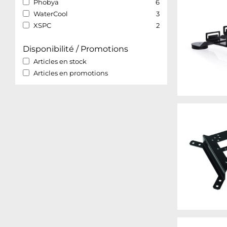
Phobya
6
WaterCool
3
XSPC
2
Disponibilité / Promotions
Articles en stock
Articles en promotions