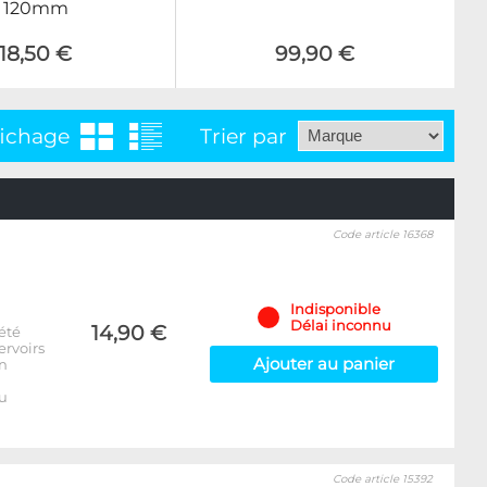
120mm
18,50 €
99,90 €
fichage
Trier par
Code article 16368
Indisponible
Délai inconnu
14,90 €
été
ervoirs
Ajouter au panier
on
u
Code article 15392