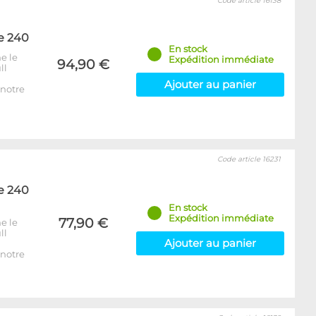
Code article 16138
e 240
En stock
e le
Expédition immédiate
94,90 €
ll
Ajouter au panier
notre
Code article 16231
e 240
En stock
Expédition immédiate
77,90 €
e le
ll
Ajouter au panier
notre