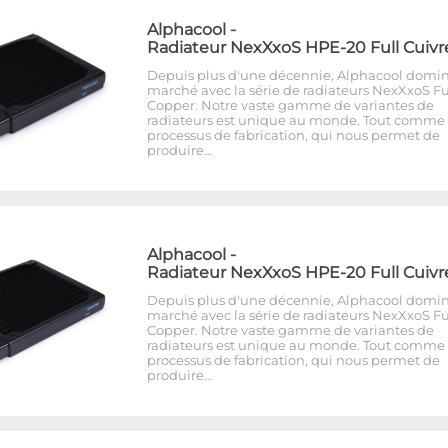
Alphacool
-
Radiateur NexXxoS HPE-20 Full Cuivr
Depuis plus d'une décennie, Alphacool domin
marché avec la série de radiateurs NexXxoS Fu
Copper. Notre vaste gamme de variantes de
radiateurs est unique au monde. Tout comme 
processus de fabrication, qui nous permet de
produire…
Alphacool
-
Radiateur NexXxoS HPE-20 Full Cuivr
Depuis plus d'une décennie, Alphacool domin
marché avec la série de radiateurs NexXxoS Fu
Copper. Notre vaste gamme de variantes de
radiateurs est unique au monde. Tout comme 
processus de fabrication, qui nous permet de
produire…