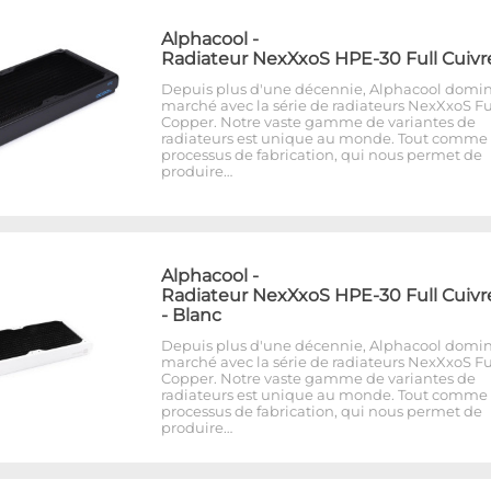
Alphacool
-
Radiateur NexXxoS HPE-30 Full Cuivr
Depuis plus d'une décennie, Alphacool domin
marché avec la série de radiateurs NexXxoS Fu
Copper. Notre vaste gamme de variantes de
radiateurs est unique au monde. Tout comme 
processus de fabrication, qui nous permet de
produire…
Alphacool
-
Radiateur NexXxoS HPE-30 Full Cuivr
- Blanc
Depuis plus d'une décennie, Alphacool domin
marché avec la série de radiateurs NexXxoS Fu
Copper. Notre vaste gamme de variantes de
radiateurs est unique au monde. Tout comme 
processus de fabrication, qui nous permet de
produire…