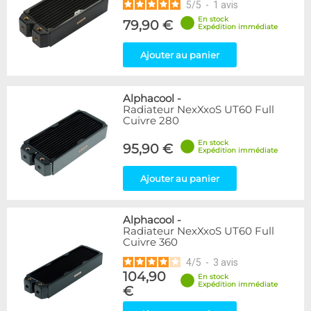
5
/
5
-
1
avis
En stock
79,90 €
Expédition immédiate
Ajouter au panier
Alphacool
-
Radiateur NexXxoS UT60 Full
Cuivre 280
En stock
95,90 €
Expédition immédiate
Ajouter au panier
Alphacool
-
Radiateur NexXxoS UT60 Full
Cuivre 360
4
/
5
-
3
avis
104,90
En stock
Expédition immédiate
€