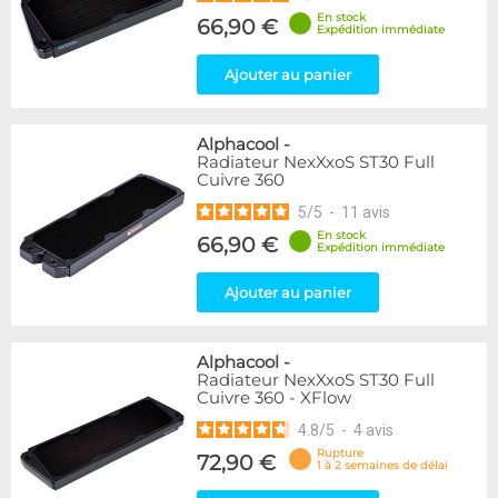
En stock
66,90 €
Expédition immédiate
Ajouter au panier
Alphacool
-
Radiateur NexXxoS ST30 Full
Cuivre 360
5
/
5
-
11
avis
En stock
66,90 €
Expédition immédiate
Ajouter au panier
Alphacool
-
Radiateur NexXxoS ST30 Full
Cuivre 360 - XFlow
4.8
/
5
-
4
avis
Rupture
72,90 €
1 à 2 semaines de délai