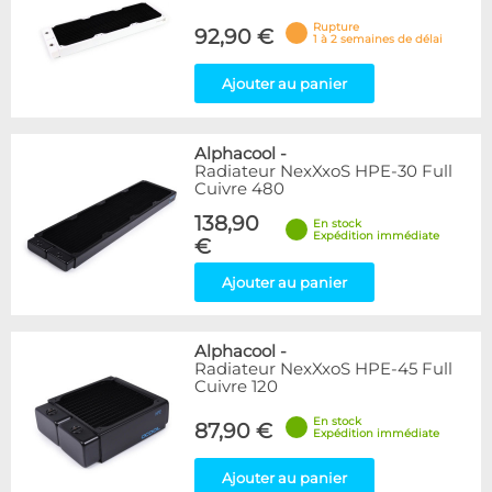
Rupture
92,90 €
1 à 2 semaines de délai
Ajouter au panier
Alphacool
-
Radiateur NexXxoS HPE-30 Full
Cuivre 480
138,90
En stock
Expédition immédiate
€
Ajouter au panier
Alphacool
-
Radiateur NexXxoS HPE-45 Full
Cuivre 120
En stock
87,90 €
Expédition immédiate
Ajouter au panier