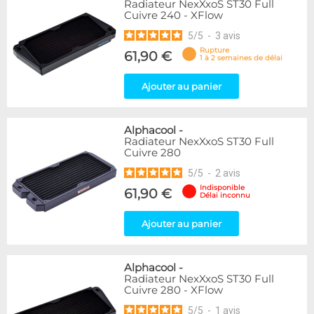
Radiateur NexXxoS ST30 Full
Cuivre 240 - XFlow
5
/
5
-
3
avis
Rupture
61,90 €
1 à 2 semaines de délai
Ajouter au panier
Alphacool
-
Radiateur NexXxoS ST30 Full
Cuivre 280
5
/
5
-
2
avis
Indisponible
61,90 €
Délai inconnu
Ajouter au panier
Alphacool
-
Radiateur NexXxoS ST30 Full
Cuivre 280 - XFlow
5
/
5
-
1
avis