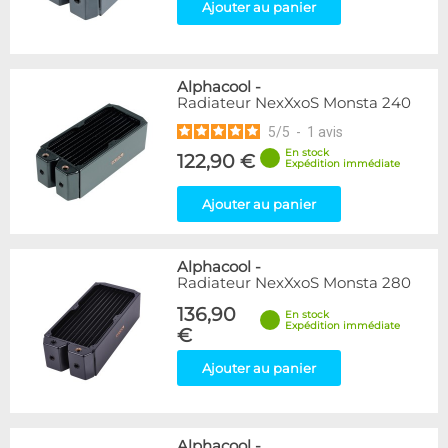
Ajouter au panier
Alphacool
-
Radiateur NexXxoS Monsta 240
5
/
5
-
1
avis
En stock
122,90 €
Expédition immédiate
Ajouter au panier
Alphacool
-
Radiateur NexXxoS Monsta 280
136,90
En stock
Expédition immédiate
€
Ajouter au panier
Alphacool
-