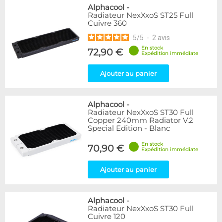
Alphacool
-
Radiateur NexXxoS ST25 Full
Cuivre 360
5
/
5
-
2
avis
En stock
72,90 €
Expédition immédiate
Ajouter au panier
Alphacool
-
Radiateur NexXxoS ST30 Full
Copper 240mm Radiator V.2
Special Edition - Blanc
En stock
70,90 €
Expédition immédiate
Ajouter au panier
Alphacool
-
Radiateur NexXxoS ST30 Full
Cuivre 120