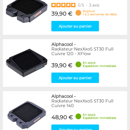
5
/
5
-
3
avis
Rupture
39,90 €
1 à 2 semaines de délai
Ajouter au panier
Alphacool
-
Radiateur NexXxoS ST30 Full
Cuivre 120 - XFlow
En stock
39,90 €
Expédition immédiate
Ajouter au panier
Alphacool
-
Radiateur NexXxoS ST30 Full
Cuivre 140
En stock
48,90 €
Expédition immédiate
Ajouter au panier