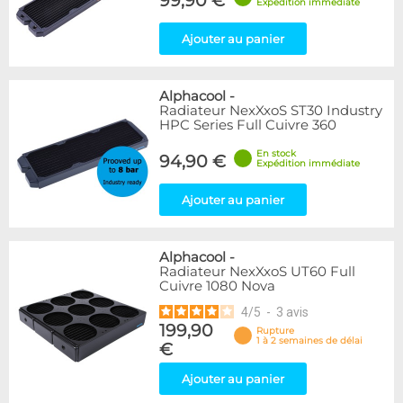
99,90 €
Expédition immédiate
Ajouter au panier
Alphacool
-
Radiateur NexXxoS ST30 Industry
HPC Series Full Cuivre 360
En stock
94,90 €
Expédition immédiate
Ajouter au panier
Alphacool
-
Radiateur NexXxoS UT60 Full
Cuivre 1080 Nova
4
/
5
-
3
avis
199,90
Rupture
1 à 2 semaines de délai
€
Ajouter au panier