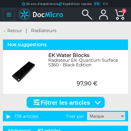
FR
/
EN
26 ans d'expérience
Expédition rapide
0
Retour
Radiateurs
Nos suggestions
EK Water Blocks
Radiateur EK-Quantum Surface
S360 - Black Edition
97,90 €
Filtrer les articles
Filtrer
les
articles
178 articles
Trier par
Catégorie
Alphacool – 87 articles