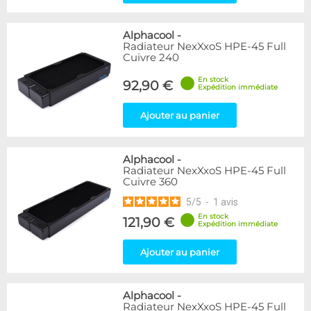
Alphacool
-
Radiateur NexXxoS HPE-45 Full
Cuivre 240
En stock
92,90 €
Expédition immédiate
Ajouter au panier
Alphacool
-
Radiateur NexXxoS HPE-45 Full
Cuivre 360
5
/
5
-
1
avis
En stock
121,90 €
Expédition immédiate
Ajouter au panier
Alphacool
-
Radiateur NexXxoS HPE-45 Full