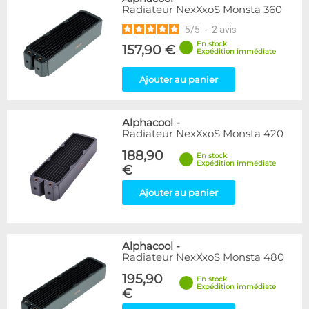
Radiateur NexXxoS Monsta 360
5
/
5
-
2
avis
En stock
157,90 €
Expédition immédiate
Ajouter au panier
Alphacool
-
Radiateur NexXxoS Monsta 420
188,90
En stock
Expédition immédiate
€
Ajouter au panier
Alphacool
-
Radiateur NexXxoS Monsta 480
195,90
En stock
Expédition immédiate
€