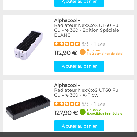
Ajouter au panier
Alphacool
-
Radiateur NexXxoS UT60 Full
Cuivre 360 - Edition Spéciale
BLANC
5
/
5
-
1
avis
Rupture
112,90 €
1 à 2 semaines de délai
Ajouter au panier
Alphacool
-
Radiateur NexXxoS UT60 Full
Cuivre 360 - X-Flow
5
/
5
-
1
avis
En stock
127,90 €
Expédition immédiate
Ajouter au panier