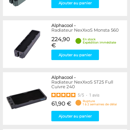
Ajouter au panier
Alphacool
-
Radiateur NexXxoS Monsta 560
224,90
En stock
Expédition immédiate
€
Ajouter au panier
Alphacool
-
Radiateur NexXxoS ST25 Full
Cuivre 240
5
/
5
-
1
avis
Rupture
61,90 €
1 à 2 semaines de délai
Ajouter au panier