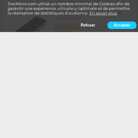
DocMicro.com utilise un nombre minimal de Cookies afin de
Alphacool
-
garantir une expérience utilisateur optimale et de permettre
Radiateur NexXxoS UT60 Full
la réalisation de statistiques d'audience.
En savoir plus
Cuivre 420
Refuser
Accepter
5
/
5
-
1
avis
129,90
Rupture
1 à 2 semaines de délai
€
Ajouter au panier
Alphacool
-
Radiateur NexXxoS UT60 Full
Cuivre 420 - Edition Spéciale
BLANC
134,90
Rupture
1 à 2 semaines de délai
€
Ajouter au panier
Alphacool
-
Radiateur NexXxoS UT60 Full