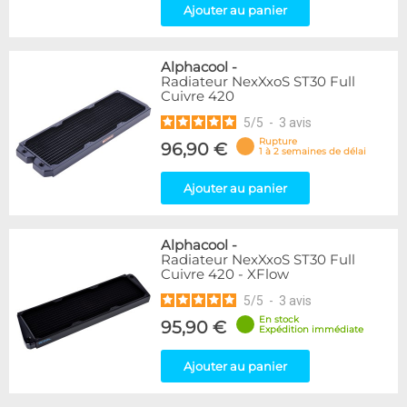
Ajouter au panier
Alphacool
-
Radiateur NexXxoS ST30 Full
Cuivre 420
5
/
5
-
3
avis
Rupture
96,90 €
1 à 2 semaines de délai
Ajouter au panier
Alphacool
-
Radiateur NexXxoS ST30 Full
Cuivre 420 - XFlow
5
/
5
-
3
avis
En stock
95,90 €
Expédition immédiate
Ajouter au panier