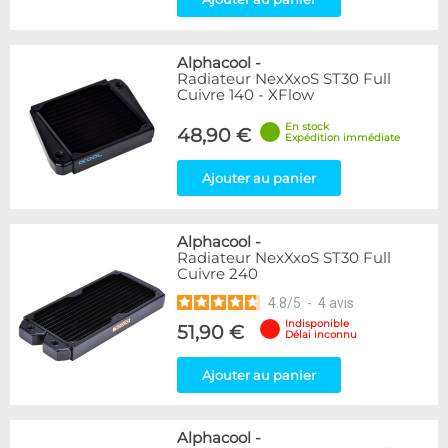
Alphacool
-
Radiateur NexXxoS ST30 Full
Cuivre 140 - XFlow
En stock
48,90 €
Expédition immédiate
Ajouter au panier
Alphacool
-
Radiateur NexXxoS ST30 Full
Cuivre 240
4.8
/
5
-
4
avis
Indisponible
51,90 €
Délai inconnu
Ajouter au panier
Alphacool
-