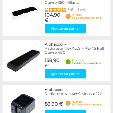
Cuivre 360 - Blanc
5
/
5
-
1
avis
104,90
Rupture
1 à 2 semaines de délai
€
Ajouter au panier
Alphacool
-
Radiateur NexXxoS HPE-45 Full
Cuivre 480
158,90
En stock
Expédition immédiate
€
Ajouter au panier
Alphacool
-
Radiateur NexXxoS Monsta 120
Rupture
83,90 €
1 à 2 semaines de délai