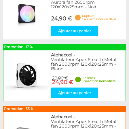
Aurora fan 2600rpm
120x120x25mm - Noir
Rupture
24,90 €
1 à 2 semaines de délai
Ajouter au panier
Promotion -17 %
Alphacool
-
Ventilateur Apex Stealth Metal
fan 2000rpm 120x120x25mm -
Blanc
29,90 €
En stock
24,90 €
Expédition immédiate
Ajouter au panier
Promotion -33 %
Alphacool
-
Ventilateur Apex Stealth Metal
fan 2000rpm 120x120x25mm -