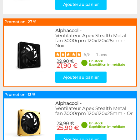
Ajouter au panier
Promotion -27 %
Alphacool
-
Ventilateur Apex Stealth Metal
fan 3000rpm 120x120x25mm -
Noir
5
/
5
-
1
avis
29,90 €
En stock
21,90 €
Expédition immédiate
Ajouter au panier
Promotion -13 %
Alphacool
-
Ventilateur Apex Stealth Metal
fan 3000rpm 120x120x25mm - Or
29,90 €
En stock
25,90 €
Expédition immédiate
Ajouter au panier