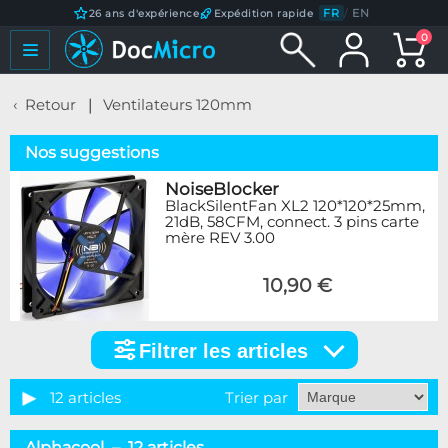
FR
/
EN
26 ans d'expérience
Expédition rapide
0
Retour
Ventilateurs 120mm
Nos suggestions
NoiseBlocker
BlackSilentFan XL2 120*120*25mm,
21dB, 58CFM, connect. 3 pins carte
mère REV 3.00
10,90 €
Filtrer les articles
Filtrer
les
articles
12 articles
Trier par
Marque
Alphacool – 12 articles