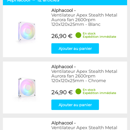
Alphacool
12
Arctic
3
Alphacool
-
Ventilateur Apex Stealth Metal
EK Water Blocks
3
Aurora fan 2600rpm
Noctua
4
120x120x25mm - Blanc
NoiseBlocker
16
En stock
Phobya
1
26,90 €
Expédition immédiate
Disponibilité / Promotions
Ajouter au panier
Articles en stock
Articles en promotions
Alphacool
-
Ventilateur Apex Stealth Metal
Appliquer
Aurora fan 2600rpm
120x120x25mm - Chrome
En stock
24,90 €
Expédition immédiate
Ajouter au panier
Alphacool
-
Ventilateur Apex Stealth Metal