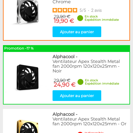
Chrome
5
/
5
-
2
avis
29,90 €
En stock
19,90 €
Expédition immédiate
Ajouter au panier
Promotion -17 %
Alphacool
-
Ventilateur Apex Stealth Metal
fan 2000rpm 120x120x25mm -
Noir
29,90 €
En stock
24,90 €
Expédition immédiate
Ajouter au panier
Alphacool
-
Ventilateur Apex Stealth Metal
fan 2000rpm 120x120x25mm - Or