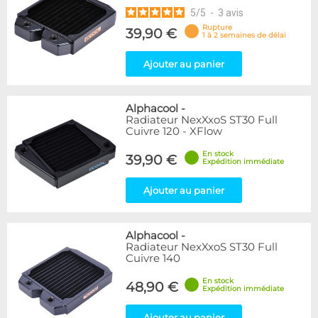
5
/
5
-
3
avis
Rupture
39,90 €
1 à 2 semaines de délai
Ajouter au panier
Alphacool
-
Radiateur NexXxoS ST30 Full
Cuivre 120 - XFlow
En stock
39,90 €
Expédition immédiate
Ajouter au panier
Alphacool
-
Radiateur NexXxoS ST30 Full
Cuivre 140
En stock
48,90 €
Expédition immédiate
Ajouter au panier