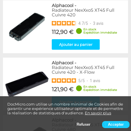
Alphacool
-
Radiateur NexXxoS XT45 Full
Cuivre 420
4.7
/
5
-
3
avis
En stock
112,90 €
Expédition immédiate
Ajouter au panier
Alphacool
-
Radiateur NexXxoS XT45 Full
Cuivre 420 - X-Flow
5
/
5
-
1
avis
En stock
121,90 €
Expédition immédiate
Ajouter au panier
DocMicro.com utilise un nombre minimal de Cookies afin de
garantir une expérience utilisateur optimale et de permettre
la réalisation de statistiques d'audience.
En savoir plus
Alphacool
-
Radiateur NexXxoS XT45 Full
Refuser
Accepter
Cuivre 480