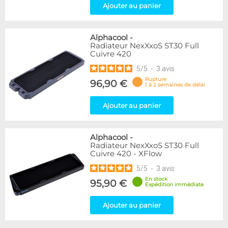
Ajouter au panier
Alphacool
-
Radiateur NexXxoS ST30 Full
Cuivre 420
5
/
5
-
3
avis
Rupture
96,90 €
1 à 2 semaines de délai
Ajouter au panier
Alphacool
-
Radiateur NexXxoS ST30 Full
Cuivre 420 - XFlow
5
/
5
-
3
avis
En stock
95,90 €
Expédition immédiate
Ajouter au panier