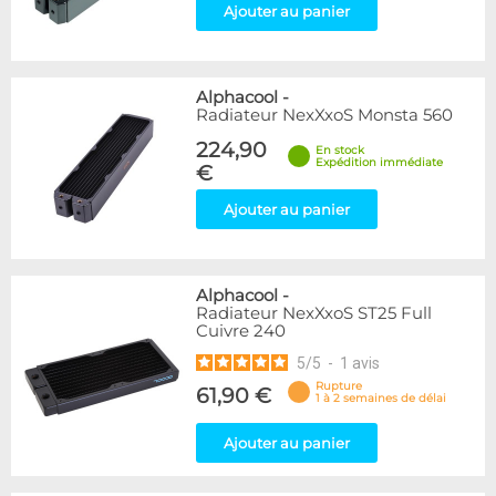
Ajouter au panier
Alphacool
-
Radiateur NexXxoS Monsta 560
224,90
En stock
Expédition immédiate
€
Ajouter au panier
Alphacool
-
Radiateur NexXxoS ST25 Full
Cuivre 240
5
/
5
-
1
avis
Rupture
61,90 €
1 à 2 semaines de délai
Ajouter au panier