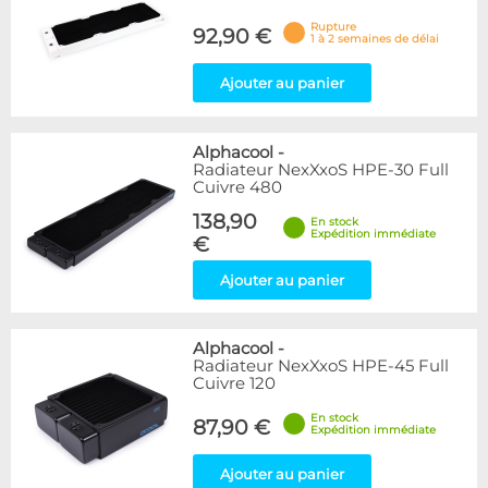
Rupture
92,90 €
1 à 2 semaines de délai
Ajouter au panier
Alphacool
-
Radiateur NexXxoS HPE-30 Full
Cuivre 480
138,90
En stock
Expédition immédiate
€
Ajouter au panier
Alphacool
-
Radiateur NexXxoS HPE-45 Full
Cuivre 120
En stock
87,90 €
Expédition immédiate
Ajouter au panier