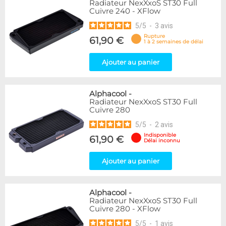
Radiateur NexXxoS ST30 Full
Cuivre 240 - XFlow
5
/
5
-
3
avis
Rupture
61,90 €
1 à 2 semaines de délai
Ajouter au panier
Alphacool
-
Radiateur NexXxoS ST30 Full
Cuivre 280
5
/
5
-
2
avis
Indisponible
61,90 €
Délai inconnu
Ajouter au panier
Alphacool
-
Radiateur NexXxoS ST30 Full
Cuivre 280 - XFlow
5
/
5
-
1
avis