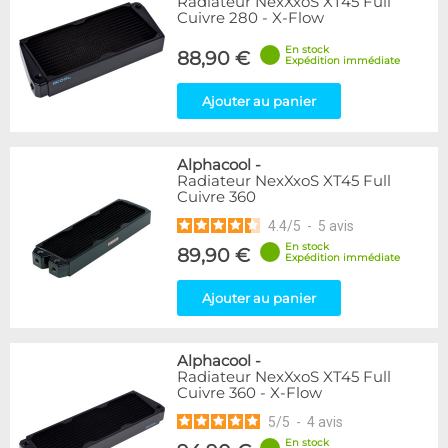
Radiateur NexXxoS XT45 Full
Cuivre 280 - X-Flow
En stock
88,90 €
Expédition immédiate
Ajouter au panier
Alphacool
-
Radiateur NexXxoS XT45 Full
Cuivre 360
4.4
/
5
-
5
avis
En stock
89,90 €
Expédition immédiate
Ajouter au panier
Alphacool
-
Radiateur NexXxoS XT45 Full
Cuivre 360 - X-Flow
5
/
5
-
4
avis
En stock