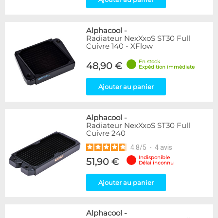
Alphacool
-
Radiateur NexXxoS ST30 Full
Cuivre 140 - XFlow
En stock
48,90 €
Expédition immédiate
Ajouter au panier
Alphacool
-
Radiateur NexXxoS ST30 Full
Cuivre 240
4.8
/
5
-
4
avis
Indisponible
51,90 €
Délai inconnu
Ajouter au panier
Alphacool
-