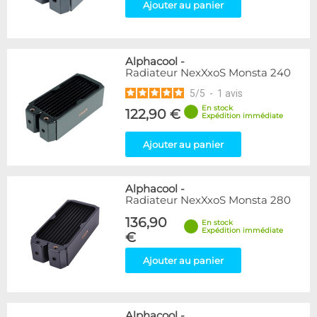
Ajouter au panier
Alphacool
-
Radiateur NexXxoS Monsta 240
5
/
5
-
1
avis
En stock
122,90 €
Expédition immédiate
Ajouter au panier
Alphacool
-
Radiateur NexXxoS Monsta 280
136,90
En stock
Expédition immédiate
€
Ajouter au panier
Alphacool
-