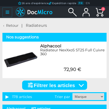
FR
/
EN
26 ans d'expérience
Expédition rapide
0
Retour
Radiateurs
Nos suggestions
Alphacool
Radiateur NexXxoS ST25 Full Cuivre
360
72,90 €
Filtrer les articles
Filtrer
les
articles
178 articles
Trier par
Catégorie
Alphacool – 87 articles