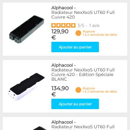
Alphacool
-
Radiateur NexXxoS UT60 Full
Cuivre 420
5
/
5
-
1
avis
129,90
Rupture
1 à 2 semaines de délai
€
Ajouter au panier
Alphacool
-
Radiateur NexXxoS UT60 Full
Cuivre 420 - Edition Spéciale
BLANC
134,90
Rupture
1 à 2 semaines de délai
€
Ajouter au panier
Alphacool
-
Radiateur NexXxoS UT60 Full