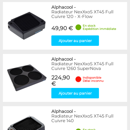
Alphacool
-
Radiateur NexXxoS XT45 Full
Cuivre 120 - X-Flow
En stock
49,90 €
Expédition immédiate
Ajouter au panier
Alphacool
-
Radiateur NexXxoS XT45 Full
Cuivre 1260 SuperNova
224,90
Indisponible
Délai inconnu
€
Ajouter au panier
Alphacool
-
Radiateur NexXxoS XT45 Full
Cuivre 140
En stock