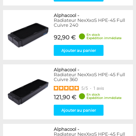
Alphacool
-
Radiateur NexXxoS HPE-45 Full
Cuivre 240
En stock
92,90 €
Expédition immédiate
Ajouter au panier
Alphacool
-
Radiateur NexXxoS HPE-45 Full
Cuivre 360
5
/
5
-
1
avis
En stock
121,90 €
Expédition immédiate
Ajouter au panier
Alphacool
-
Radiateur NexXxoS HPE-45 Full