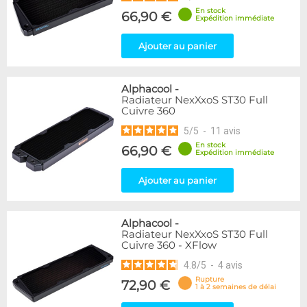
En stock
66,90 €
Expédition immédiate
Ajouter au panier
Alphacool
-
Radiateur NexXxoS ST30 Full
Cuivre 360
5
/
5
-
11
avis
En stock
66,90 €
Expédition immédiate
Ajouter au panier
Alphacool
-
Radiateur NexXxoS ST30 Full
Cuivre 360 - XFlow
4.8
/
5
-
4
avis
Rupture
72,90 €
1 à 2 semaines de délai