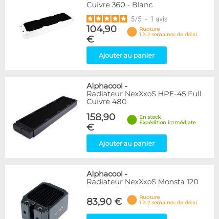
Cuivre 360 - Blanc
5
/
5
-
1
avis
104,90
Rupture
1 à 2 semaines de délai
€
Ajouter au panier
Alphacool
-
Radiateur NexXxoS HPE-45 Full
Cuivre 480
158,90
En stock
Expédition immédiate
€
Ajouter au panier
Alphacool
-
Radiateur NexXxoS Monsta 120
Rupture
83,90 €
1 à 2 semaines de délai