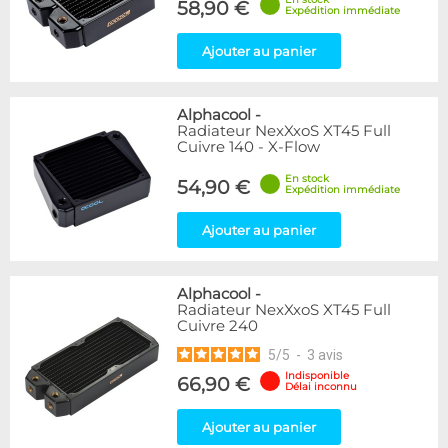
58,90 €
Expédition immédiate
Ajouter au panier
Alphacool
-
Radiateur NexXxoS XT45 Full
Cuivre 140 - X-Flow
En stock
54,90 €
Expédition immédiate
Ajouter au panier
Alphacool
-
Radiateur NexXxoS XT45 Full
Cuivre 240
5
/
5
-
3
avis
Indisponible
66,90 €
Délai inconnu
Ajouter au panier