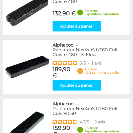
Cuivre 480
En stock
132,90 €
Expédition immédiate
Ajouter au panier
Alphacool
-
Radiateur NexXxoS UT60 Full
Cuivre 480 - X-Flow
5
/
5
-
1
avis
189,90
Rupture
1 à 2 semaines de délai
€
Ajouter au panier
Alphacool
-
Radiateur NexXxoS UT60 Full
Cuivre 560
4.7
/
5
-
3
avis
159,90
En stock
Expédition immédiate