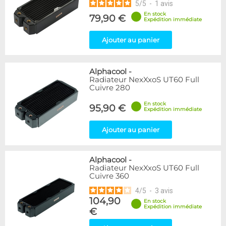
5
/
5
-
1
avis
En stock
79,90 €
Expédition immédiate
Ajouter au panier
Alphacool
-
Radiateur NexXxoS UT60 Full
Cuivre 280
En stock
95,90 €
Expédition immédiate
Ajouter au panier
Alphacool
-
Radiateur NexXxoS UT60 Full
Cuivre 360
4
/
5
-
3
avis
104,90
En stock
Expédition immédiate
€