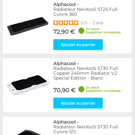
Alphacool
-
Radiateur NexXxoS ST25 Full
Cuivre 360
5
/
5
-
2
avis
En stock
72,90 €
Expédition immédiate
Ajouter au panier
Alphacool
-
Radiateur NexXxoS ST30 Full
Copper 240mm Radiator V.2
Special Edition - Blanc
En stock
70,90 €
Expédition immédiate
Ajouter au panier
Alphacool
-
Radiateur NexXxoS ST30 Full
Cuivre 120