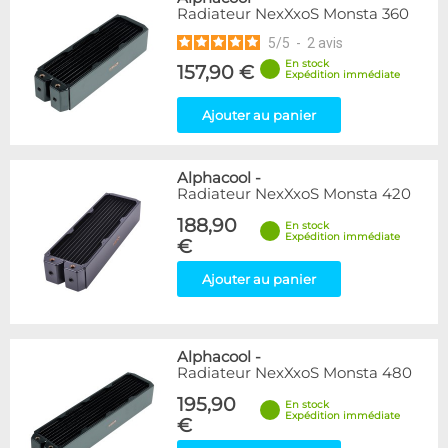
Radiateur NexXxoS Monsta 360
5
/
5
-
2
avis
En stock
157,90 €
Expédition immédiate
Ajouter au panier
Alphacool
-
Radiateur NexXxoS Monsta 420
188,90
En stock
Expédition immédiate
€
Ajouter au panier
Alphacool
-
Radiateur NexXxoS Monsta 480
195,90
En stock
Expédition immédiate
€