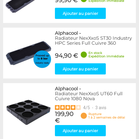
99,90 €
Expédition immédiate
Ajouter au panier
Alphacool
-
Radiateur NexXxoS ST30 Industry
HPC Series Full Cuivre 360
En stock
94,90 €
Expédition immédiate
Ajouter au panier
Alphacool
-
Radiateur NexXxoS UT60 Full
Cuivre 1080 Nova
4
/
5
-
3
avis
199,90
Rupture
1 à 2 semaines de délai
€
Ajouter au panier