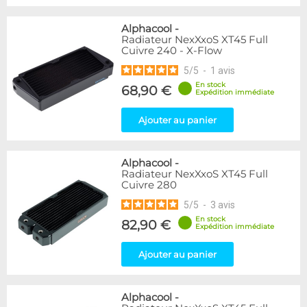
Alphacool
-
Radiateur NexXxoS XT45 Full
Cuivre 240 - X-Flow
5
/
5
-
1
avis
En stock
68,90 €
Expédition immédiate
Ajouter au panier
Alphacool
-
Radiateur NexXxoS XT45 Full
Cuivre 280
5
/
5
-
3
avis
En stock
82,90 €
Expédition immédiate
Ajouter au panier
Alphacool
-