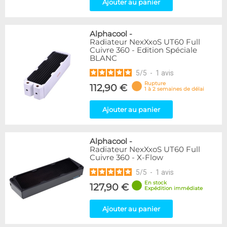
Ajouter au panier
Alphacool
-
Radiateur NexXxoS UT60 Full
Cuivre 360 - Edition Spéciale
BLANC
5
/
5
-
1
avis
Rupture
112,90 €
1 à 2 semaines de délai
Ajouter au panier
Alphacool
-
Radiateur NexXxoS UT60 Full
Cuivre 360 - X-Flow
5
/
5
-
1
avis
En stock
127,90 €
Expédition immédiate
Ajouter au panier