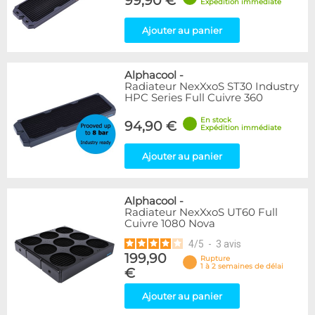
99,90 €
Expédition immédiate
Ajouter au panier
Alphacool
-
Radiateur NexXxoS ST30 Industry
HPC Series Full Cuivre 360
En stock
94,90 €
Expédition immédiate
Ajouter au panier
Alphacool
-
Radiateur NexXxoS UT60 Full
Cuivre 1080 Nova
4
/
5
-
3
avis
199,90
Rupture
1 à 2 semaines de délai
€
Ajouter au panier