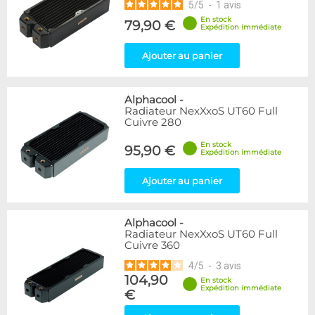
5
/
5
-
1
avis
En stock
79,90 €
Expédition immédiate
Ajouter au panier
Alphacool
-
Radiateur NexXxoS UT60 Full
Cuivre 280
En stock
95,90 €
Expédition immédiate
Ajouter au panier
Alphacool
-
Radiateur NexXxoS UT60 Full
Cuivre 360
4
/
5
-
3
avis
104,90
En stock
Expédition immédiate
€