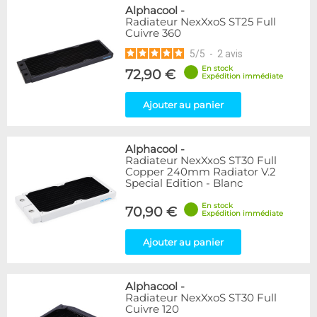
Alphacool
-
Radiateur NexXxoS ST25 Full
Cuivre 360
5
/
5
-
2
avis
En stock
72,90 €
Expédition immédiate
Ajouter au panier
Alphacool
-
Radiateur NexXxoS ST30 Full
Copper 240mm Radiator V.2
Special Edition - Blanc
En stock
70,90 €
Expédition immédiate
Ajouter au panier
Alphacool
-
Radiateur NexXxoS ST30 Full
Cuivre 120