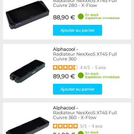
Radiateur NexXxoS XT45 Full
Cuivre 280 - X-Flow
En stock
88,90 €
Expédition immédiate
Ajouter au panier
Alphacool
-
Radiateur NexXxoS XT45 Full
Cuivre 360
4.4
/
5
-
5
avis
En stock
89,90 €
Expédition immédiate
Ajouter au panier
Alphacool
-
Radiateur NexXxoS XT45 Full
Cuivre 360 - X-Flow
5
/
5
-
4
avis
En stock