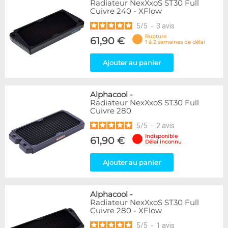
Radiateur NexXxoS ST30 Full
Cuivre 240 - XFlow
5
/
5
-
3
avis
Rupture
61,90 €
1 à 2 semaines de délai
Ajouter au panier
Alphacool
-
Radiateur NexXxoS ST30 Full
Cuivre 280
5
/
5
-
2
avis
Indisponible
61,90 €
Délai inconnu
Ajouter au panier
Alphacool
-
Radiateur NexXxoS ST30 Full
Cuivre 280 - XFlow
5
/
5
-
1
avis