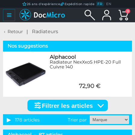
FR
/
EN
26 ans d'expérience
Expédition rapide
0
Retour
Radiateurs
Nos suggestions
Alphacool
Radiateur NexXxoS HPE-20 Full
Cuivre 140
72,90 €
Filtrer les articles
Filtrer
les
articles
178 articles
Trier par
Catégorie
Alphacool – 87 articles