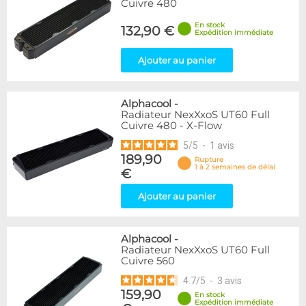
Cuivre 480
En stock
132,90 €
Expédition immédiate
Ajouter au panier
Alphacool
-
Radiateur NexXxoS UT60 Full
Cuivre 480 - X-Flow
5
/
5
-
1
avis
189,90
Rupture
1 à 2 semaines de délai
€
Ajouter au panier
Alphacool
-
Radiateur NexXxoS UT60 Full
Cuivre 560
4.7
/
5
-
3
avis
159,90
En stock
Expédition immédiate