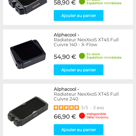
58,90 €
Expédition immédiate
Ajouter au panier
Alphacool
-
Radiateur NexXxoS XT45 Full
Cuivre 140 - X-Flow
En stock
54,90 €
Expédition immédiate
Ajouter au panier
Alphacool
-
Radiateur NexXxoS XT45 Full
Cuivre 240
5
/
5
-
3
avis
Indisponible
66,90 €
Délai inconnu
Ajouter au panier