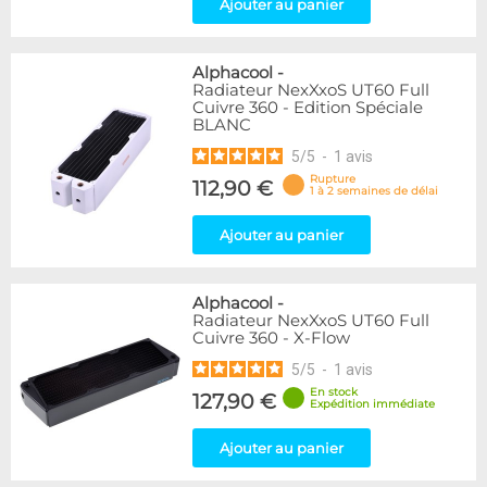
Ajouter au panier
Alphacool
-
Radiateur NexXxoS UT60 Full
Cuivre 360 - Edition Spéciale
BLANC
5
/
5
-
1
avis
Rupture
112,90 €
1 à 2 semaines de délai
Ajouter au panier
Alphacool
-
Radiateur NexXxoS UT60 Full
Cuivre 360 - X-Flow
5
/
5
-
1
avis
En stock
127,90 €
Expédition immédiate
Ajouter au panier