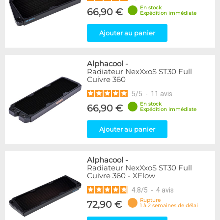
En stock
66,90 €
Expédition immédiate
Ajouter au panier
Alphacool
-
Radiateur NexXxoS ST30 Full
Cuivre 360
5
/
5
-
11
avis
En stock
66,90 €
Expédition immédiate
Ajouter au panier
Alphacool
-
Radiateur NexXxoS ST30 Full
Cuivre 360 - XFlow
4.8
/
5
-
4
avis
Rupture
72,90 €
1 à 2 semaines de délai