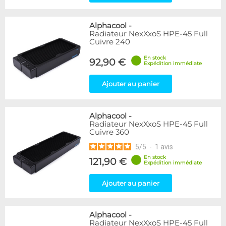
Alphacool
-
Radiateur NexXxoS HPE-45 Full
Cuivre 240
En stock
92,90 €
Expédition immédiate
Ajouter au panier
Alphacool
-
Radiateur NexXxoS HPE-45 Full
Cuivre 360
5
/
5
-
1
avis
En stock
121,90 €
Expédition immédiate
Ajouter au panier
Alphacool
-
Radiateur NexXxoS HPE-45 Full