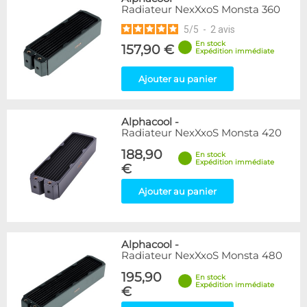
Radiateur NexXxoS Monsta 360
5
/
5
-
2
avis
En stock
157,90 €
Expédition immédiate
Ajouter au panier
Alphacool
-
Radiateur NexXxoS Monsta 420
188,90
En stock
Expédition immédiate
€
Ajouter au panier
Alphacool
-
Radiateur NexXxoS Monsta 480
195,90
En stock
Expédition immédiate
€