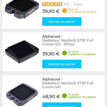
5
/
5
-
3
avis
Rupture
39,90 €
1 à 2 semaines de délai
Ajouter au panier
Alphacool
-
Radiateur NexXxoS ST30 Full
Cuivre 120 - XFlow
En stock
39,90 €
Expédition immédiate
Ajouter au panier
Alphacool
-
Radiateur NexXxoS ST30 Full
Cuivre 140
En stock
48,90 €
Expédition immédiate
Ajouter au panier