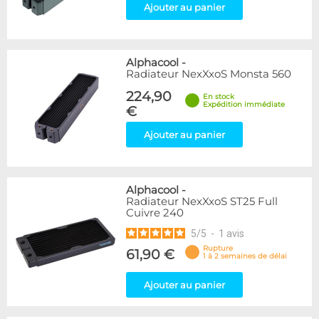
Ajouter au panier
Alphacool
-
Radiateur NexXxoS Monsta 560
224,90
En stock
Expédition immédiate
€
Ajouter au panier
Alphacool
-
Radiateur NexXxoS ST25 Full
Cuivre 240
5
/
5
-
1
avis
Rupture
61,90 €
1 à 2 semaines de délai
Ajouter au panier