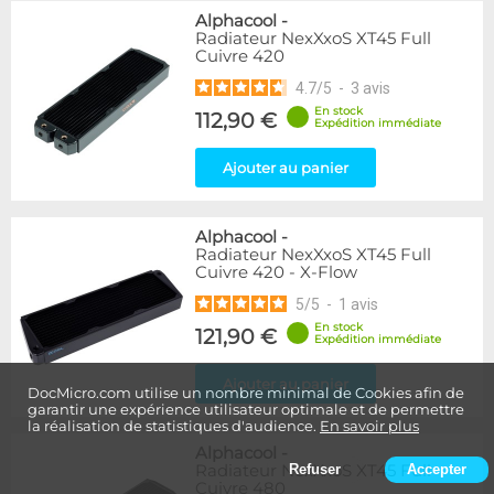
Alphacool
-
Radiateur NexXxoS XT45 Full
Cuivre 420
4.7
/
5
-
3
avis
En stock
112,90 €
Expédition immédiate
Ajouter au panier
Alphacool
-
Radiateur NexXxoS XT45 Full
Cuivre 420 - X-Flow
5
/
5
-
1
avis
En stock
121,90 €
Expédition immédiate
Ajouter au panier
DocMicro.com utilise un nombre minimal de Cookies afin de
garantir une expérience utilisateur optimale et de permettre
la réalisation de statistiques d'audience.
En savoir plus
Alphacool
-
Radiateur NexXxoS XT45 Full
Refuser
Accepter
Cuivre 480