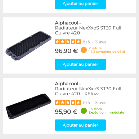
Ajouter au panier
Alphacool
-
Radiateur NexXxoS ST30 Full
Cuivre 420
5
/
5
-
3
avis
Rupture
96,90 €
1 à 2 semaines de délai
Ajouter au panier
Alphacool
-
Radiateur NexXxoS ST30 Full
Cuivre 420 - XFlow
5
/
5
-
3
avis
En stock
95,90 €
Expédition immédiate
Ajouter au panier