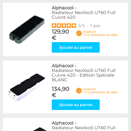
Alphacool
-
Radiateur NexXxoS UT60 Full
Cuivre 420
5
/
5
-
1
avis
129,90
Rupture
1 à 2 semaines de délai
€
Ajouter au panier
Alphacool
-
Radiateur NexXxoS UT60 Full
Cuivre 420 - Edition Spéciale
BLANC
134,90
Rupture
1 à 2 semaines de délai
€
Ajouter au panier
Alphacool
-
Radiateur NexXxoS UT60 Full