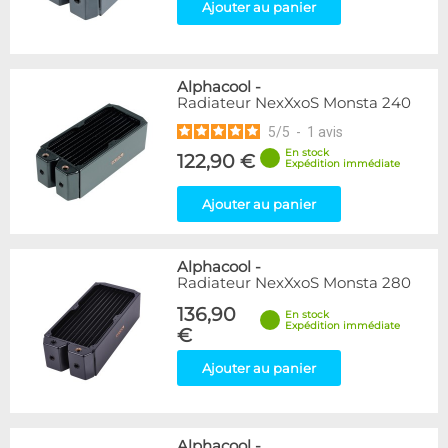
Ajouter au panier
Alphacool
-
Radiateur NexXxoS Monsta 240
5
/
5
-
1
avis
En stock
122,90 €
Expédition immédiate
Ajouter au panier
Alphacool
-
Radiateur NexXxoS Monsta 280
136,90
En stock
Expédition immédiate
€
Ajouter au panier
Alphacool
-