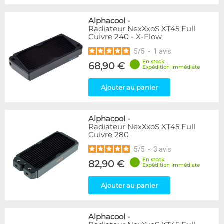
Alphacool
-
Radiateur NexXxoS XT45 Full
Cuivre 240 - X-Flow
5
/
5
-
1
avis
En stock
68,90 €
Expédition immédiate
Ajouter au panier
Alphacool
-
Radiateur NexXxoS XT45 Full
Cuivre 280
5
/
5
-
3
avis
En stock
82,90 €
Expédition immédiate
Ajouter au panier
Alphacool
-