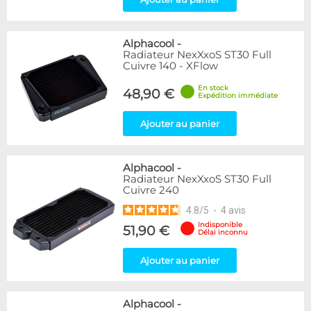
Alphacool
-
Radiateur NexXxoS ST30 Full
Cuivre 140 - XFlow
En stock
48,90 €
Expédition immédiate
Ajouter au panier
Alphacool
-
Radiateur NexXxoS ST30 Full
Cuivre 240
4.8
/
5
-
4
avis
Indisponible
51,90 €
Délai inconnu
Ajouter au panier
Alphacool
-