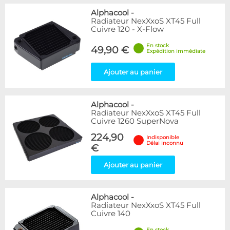
Alphacool
-
Radiateur NexXxoS XT45 Full
Cuivre 120 - X-Flow
En stock
49,90 €
Expédition immédiate
Ajouter au panier
Alphacool
-
Radiateur NexXxoS XT45 Full
Cuivre 1260 SuperNova
224,90
Indisponible
Délai inconnu
€
Ajouter au panier
Alphacool
-
Radiateur NexXxoS XT45 Full
Cuivre 140
En stock