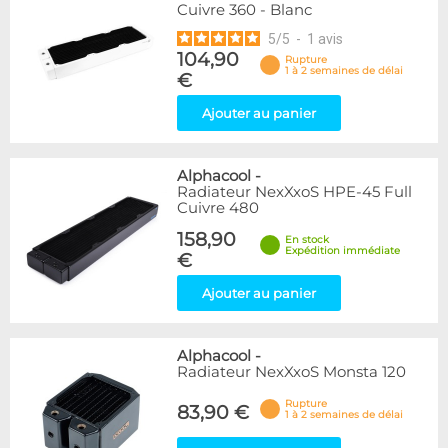
Cuivre 360 - Blanc
5
/
5
-
1
avis
104,90
Rupture
1 à 2 semaines de délai
€
Ajouter au panier
Alphacool
-
Radiateur NexXxoS HPE-45 Full
Cuivre 480
158,90
En stock
Expédition immédiate
€
Ajouter au panier
Alphacool
-
Radiateur NexXxoS Monsta 120
Rupture
83,90 €
1 à 2 semaines de délai