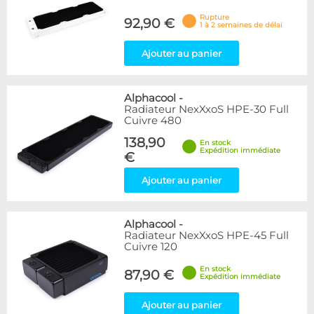
Rupture
92,90 €
1 à 2 semaines de délai
Ajouter au panier
Alphacool
-
Radiateur NexXxoS HPE-30 Full
Cuivre 480
138,90
En stock
Expédition immédiate
€
Ajouter au panier
Alphacool
-
Radiateur NexXxoS HPE-45 Full
Cuivre 120
En stock
87,90 €
Expédition immédiate
Ajouter au panier