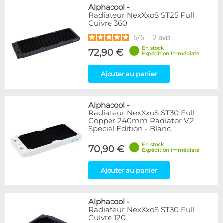
Alphacool
-
Radiateur NexXxoS ST25 Full
Cuivre 360
5
/
5
-
2
avis
En stock
72,90 €
Expédition immédiate
Ajouter au panier
Alphacool
-
Radiateur NexXxoS ST30 Full
Copper 240mm Radiator V.2
Special Edition - Blanc
En stock
70,90 €
Expédition immédiate
Ajouter au panier
Alphacool
-
Radiateur NexXxoS ST30 Full
Cuivre 120