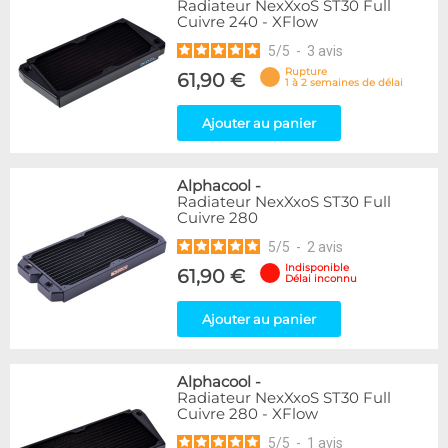
Radiateur NexXxoS ST30 Full
Cuivre 240 - XFlow
5
/
5
-
3
avis
Rupture
61,90 €
1 à 2 semaines de délai
Ajouter au panier
Alphacool
-
Radiateur NexXxoS ST30 Full
Cuivre 280
5
/
5
-
2
avis
Indisponible
61,90 €
Délai inconnu
Ajouter au panier
Alphacool
-
Radiateur NexXxoS ST30 Full
Cuivre 280 - XFlow
5
/
5
-
1
avis