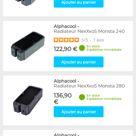
Ajouter au panier
Alphacool
-
Radiateur NexXxoS Monsta 240
5
/
5
-
1
avis
En stock
122,90 €
Expédition immédiate
Ajouter au panier
Alphacool
-
Radiateur NexXxoS Monsta 280
136,90
En stock
Expédition immédiate
€
Ajouter au panier
Alphacool
-