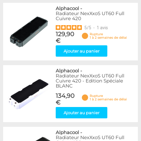
Alphacool
-
Radiateur NexXxoS UT60 Full
Cuivre 420
5
/
5
-
1
avis
129,90
Rupture
1 à 2 semaines de délai
€
Ajouter au panier
Alphacool
-
Radiateur NexXxoS UT60 Full
Cuivre 420 - Edition Spéciale
BLANC
134,90
Rupture
1 à 2 semaines de délai
€
Ajouter au panier
Alphacool
-
Radiateur NexXxoS UT60 Full