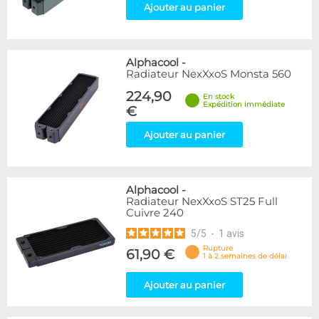
Ajouter au panier
Alphacool
-
Radiateur NexXxoS Monsta 560
224,90
En stock
Expédition immédiate
€
Ajouter au panier
Alphacool
-
Radiateur NexXxoS ST25 Full
Cuivre 240
5
/
5
-
1
avis
Rupture
61,90 €
1 à 2 semaines de délai
Ajouter au panier