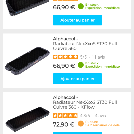
En stock
66,90 €
Expédition immédiate
Ajouter au panier
Alphacool
-
Radiateur NexXxoS ST30 Full
Cuivre 360
5
/
5
-
11
avis
En stock
66,90 €
Expédition immédiate
Ajouter au panier
Alphacool
-
Radiateur NexXxoS ST30 Full
Cuivre 360 - XFlow
4.8
/
5
-
4
avis
Rupture
72,90 €
1 à 2 semaines de délai