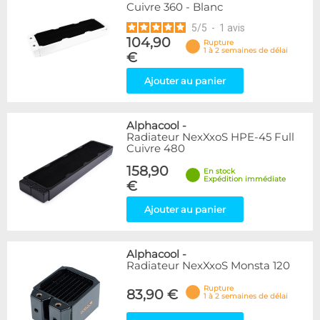
Cuivre 360 - Blanc
5
/
5
-
1
avis
104,90
Rupture
1 à 2 semaines de délai
€
Ajouter au panier
Alphacool
-
Radiateur NexXxoS HPE-45 Full
Cuivre 480
158,90
En stock
Expédition immédiate
€
Ajouter au panier
Alphacool
-
Radiateur NexXxoS Monsta 120
Rupture
83,90 €
1 à 2 semaines de délai