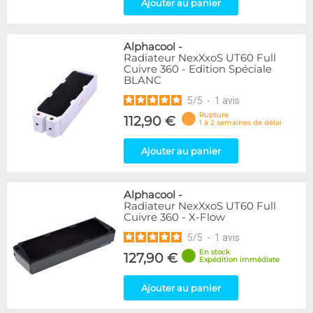
Ajouter au panier
Alphacool
-
Radiateur NexXxoS UT60 Full
Cuivre 360 - Edition Spéciale
BLANC
5
/
5
-
1
avis
Rupture
112,90 €
1 à 2 semaines de délai
Ajouter au panier
Alphacool
-
Radiateur NexXxoS UT60 Full
Cuivre 360 - X-Flow
5
/
5
-
1
avis
En stock
127,90 €
Expédition immédiate
Ajouter au panier