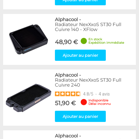
Alphacool
-
Radiateur NexXxoS ST30 Full
Cuivre 140 - XFlow
En stock
48,90 €
Expédition immédiate
Ajouter au panier
Alphacool
-
Radiateur NexXxoS ST30 Full
Cuivre 240
4.8
/
5
-
4
avis
Indisponible
51,90 €
Délai inconnu
Ajouter au panier
Alphacool
-