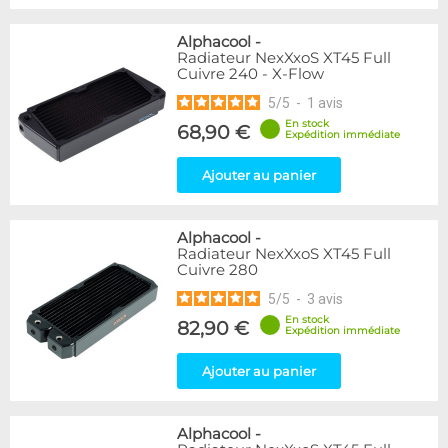
Alphacool
-
Radiateur NexXxoS XT45 Full
Cuivre 240 - X-Flow
5
/
5
-
1
avis
En stock
68,90 €
Expédition immédiate
Ajouter au panier
Alphacool
-
Radiateur NexXxoS XT45 Full
Cuivre 280
5
/
5
-
3
avis
En stock
82,90 €
Expédition immédiate
Ajouter au panier
Alphacool
-