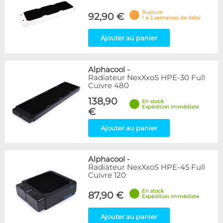
Rupture
92,90 €
1 à 2 semaines de délai
Ajouter au panier
Alphacool
-
Radiateur NexXxoS HPE-30 Full
Cuivre 480
138,90
En stock
Expédition immédiate
€
Ajouter au panier
Alphacool
-
Radiateur NexXxoS HPE-45 Full
Cuivre 120
En stock
87,90 €
Expédition immédiate
Ajouter au panier