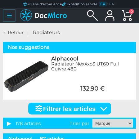
FR
/
EN
26 ans d'expérience
Expédition rapide
0
Retour
Radiateurs
Nos suggestions
Alphacool
Radiateur NexXxoS UT60 Full
Cuivre 480
132,90 €
Filtrer les articles
Filtrer
les
articles
178 articles
Trier par
Catégorie
Alphacool – 87 articles