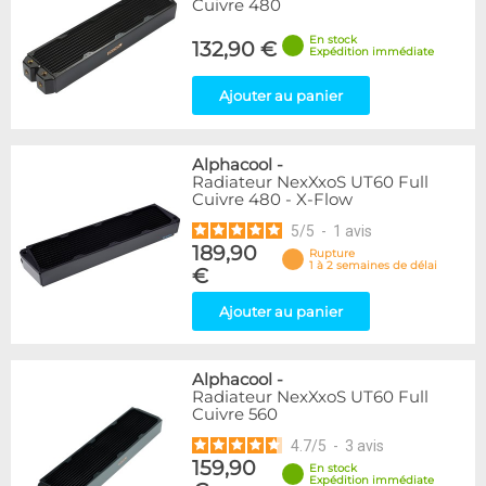
Cuivre 480
En stock
132,90 €
Expédition immédiate
Ajouter au panier
Alphacool
-
Radiateur NexXxoS UT60 Full
Cuivre 480 - X-Flow
5
/
5
-
1
avis
189,90
Rupture
1 à 2 semaines de délai
€
Ajouter au panier
Alphacool
-
Radiateur NexXxoS UT60 Full
Cuivre 560
4.7
/
5
-
3
avis
159,90
En stock
Expédition immédiate