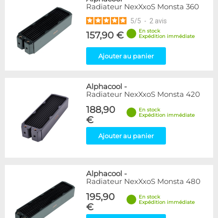
Radiateur NexXxoS Monsta 360
5
/
5
-
2
avis
En stock
157,90 €
Expédition immédiate
Ajouter au panier
Alphacool
-
Radiateur NexXxoS Monsta 420
188,90
En stock
Expédition immédiate
€
Ajouter au panier
Alphacool
-
Radiateur NexXxoS Monsta 480
195,90
En stock
Expédition immédiate
€