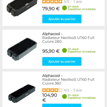
5
/
5
-
1
avis
En stock
79,90 €
Expédition immédiate
Ajouter au panier
Alphacool
-
Radiateur NexXxoS UT60 Full
Cuivre 280
En stock
95,90 €
Expédition immédiate
Ajouter au panier
Alphacool
-
Radiateur NexXxoS UT60 Full
Cuivre 360
4
/
5
-
3
avis
104,90
En stock
Expédition immédiate
€