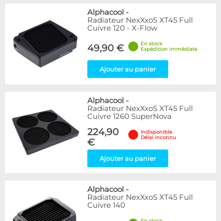
Alphacool
-
Radiateur NexXxoS XT45 Full
Cuivre 120 - X-Flow
En stock
49,90 €
Expédition immédiate
Ajouter au panier
Alphacool
-
Radiateur NexXxoS XT45 Full
Cuivre 1260 SuperNova
224,90
Indisponible
Délai inconnu
€
Ajouter au panier
Alphacool
-
Radiateur NexXxoS XT45 Full
Cuivre 140
En stock