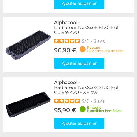
Ajouter au panier
Alphacool
-
Radiateur NexXxoS ST30 Full
Cuivre 420
5
/
5
-
3
avis
Rupture
96,90 €
1 à 2 semaines de délai
Ajouter au panier
Alphacool
-
Radiateur NexXxoS ST30 Full
Cuivre 420 - XFlow
5
/
5
-
3
avis
En stock
95,90 €
Expédition immédiate
Ajouter au panier