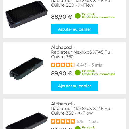
Radiateur NexXxoS XT45 Full
Cuivre 280 - X-Flow
En stock
88,90 €
Expédition immédiate
Ajouter au panier
Alphacool
-
Radiateur NexXxoS XT45 Full
Cuivre 360
4.4
/
5
-
5
avis
En stock
89,90 €
Expédition immédiate
Ajouter au panier
Alphacool
-
Radiateur NexXxoS XT45 Full
Cuivre 360 - X-Flow
5
/
5
-
4
avis
En stock