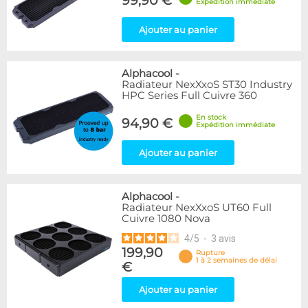
99,90 €
Expédition immédiate
Ajouter au panier
Alphacool
-
Radiateur NexXxoS ST30 Industry
HPC Series Full Cuivre 360
En stock
94,90 €
Expédition immédiate
Ajouter au panier
Alphacool
-
Radiateur NexXxoS UT60 Full
Cuivre 1080 Nova
4
/
5
-
3
avis
199,90
Rupture
1 à 2 semaines de délai
€
Ajouter au panier