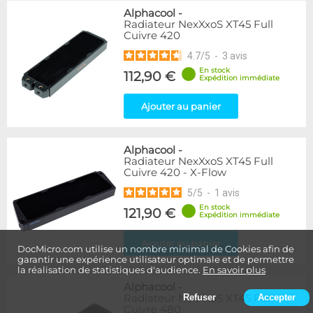
Alphacool
-
Radiateur NexXxoS XT45 Full
Cuivre 420
4.7
/
5
-
3
avis
En stock
112,90 €
Expédition immédiate
Ajouter au panier
Alphacool
-
Radiateur NexXxoS XT45 Full
Cuivre 420 - X-Flow
5
/
5
-
1
avis
En stock
121,90 €
Expédition immédiate
Ajouter au panier
DocMicro.com utilise un nombre minimal de Cookies afin de
garantir une expérience utilisateur optimale et de permettre
la réalisation de statistiques d'audience.
En savoir plus
Alphacool
-
Radiateur NexXxoS XT45 Full
Refuser
Accepter
Cuivre 480