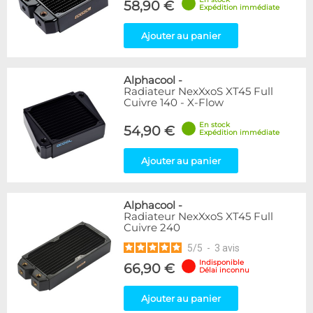
58,90 €
Expédition immédiate
Ajouter au panier
Alphacool
-
Radiateur NexXxoS XT45 Full
Cuivre 140 - X-Flow
En stock
54,90 €
Expédition immédiate
Ajouter au panier
Alphacool
-
Radiateur NexXxoS XT45 Full
Cuivre 240
5
/
5
-
3
avis
Indisponible
66,90 €
Délai inconnu
Ajouter au panier