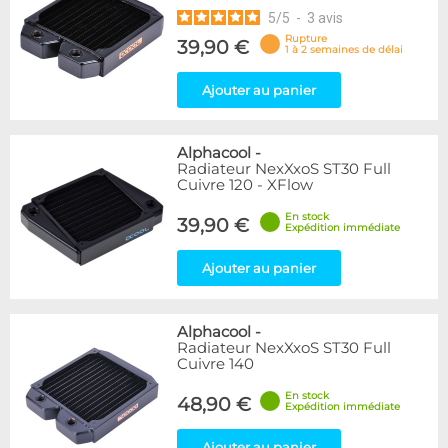
5
/
5
-
3
avis
Rupture
39,90 €
1 à 2 semaines de délai
Ajouter au panier
Alphacool
-
Radiateur NexXxoS ST30 Full
Cuivre 120 - XFlow
En stock
39,90 €
Expédition immédiate
Ajouter au panier
Alphacool
-
Radiateur NexXxoS ST30 Full
Cuivre 140
En stock
48,90 €
Expédition immédiate
Ajouter au panier