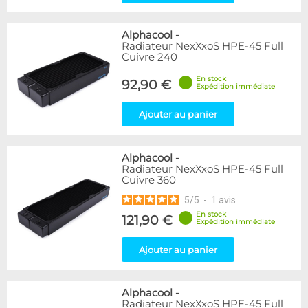
Alphacool
-
Radiateur NexXxoS HPE-45 Full
Cuivre 240
En stock
92,90 €
Expédition immédiate
Ajouter au panier
Alphacool
-
Radiateur NexXxoS HPE-45 Full
Cuivre 360
5
/
5
-
1
avis
En stock
121,90 €
Expédition immédiate
Ajouter au panier
Alphacool
-
Radiateur NexXxoS HPE-45 Full