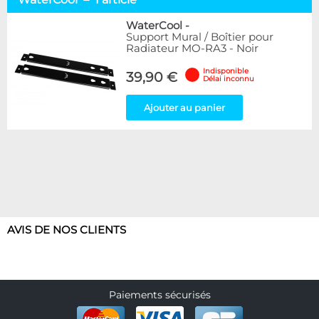
Alphacool
6
Hardware Labs
6
WaterCool
-
Support Mural / Boîtier pour
WaterCool
1
Radiateur MO-RA3 - Noir
Disponibilité / Promotions
Indisponible
39,90 €
Délai inconnu
Articles en stock
Articles en promotions
Ajouter au panier
Appliquer
AVIS DE NOS CLIENTS
Paiements sécurisés