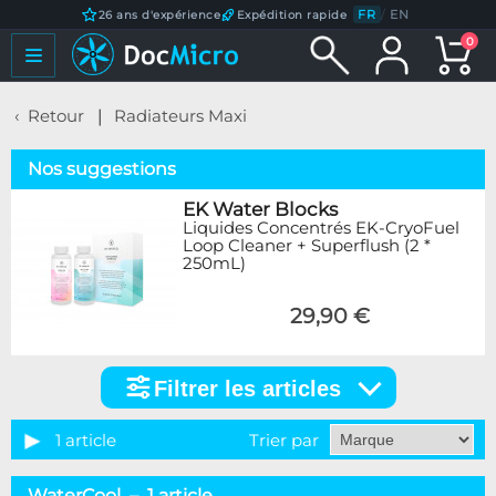
FR
/
EN
26 ans d'expérience
Expédition rapide
0
Retour
Radiateurs Maxi
Nos suggestions
EK Water Blocks
Liquides Concentrés EK-CryoFuel
Loop Cleaner + Superflush (2 *
250mL)
29,90 €
Filtrer les articles
Filtrer
les
articles
1 article
Trier par
Marque
WaterCool – 1 article