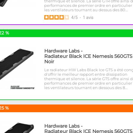
thermique et silence. La série GTR offre ainsi 
performances de premier ordre en particulier
les ventilateurs tournant au dessus des 80…
4
/
5
-
1
avis
22 %
Hardware Labs
-
Radiateur Black ICE Nemesis 560GTS 
Noir
Le radiateur HW Labs Black Ice GTS a été conç
d'offrir le meilleur rapport entre dissipation
thermique et silence. La série GTS offre ainsi 
performances de premier ordre en particulier
les ventilateurs tournant en dessous des 8…
25 %
Hardware Labs
-
Radiateur Black ICE Nemesis 560GTS