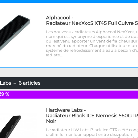
Alphacool
-
Radiateur NexXxoS XT45 Full Cuivre 
Les nouveaux radiateurs Alphacool NexXxos, 
nom qui est synonyme d'expérience et de qua
qui est venu apporter un vent de fraîcheur sur
marché du radiateur. Chaque utilisateur d'un
système de refroidissement à eau a besoin d'
radiate…
abs – 6 articles
39 %
Hardware Labs
-
Radiateur Black ICE Nemesis 560GTR
Noir
Le radiateur HW Labs Black Ice GTR a été conç
d'offrir le meilleur rapport entre dissipation