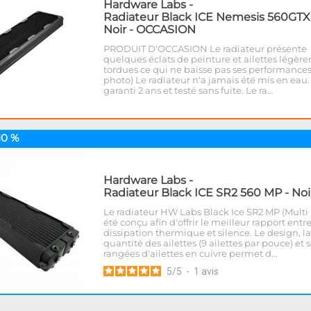
Hardware Labs
-
Radiateur Black ICE Nemesis 560GTX
Noir - OCCASION
PRODUIT D'OCCASION Le radiateur présente
quelques éclats de peinture et ailettes légèr
tordues ce qui ne baisse pas ses performances 
photo) Le radiateur n'a jamais été mis en eau. I
garanti 2 ans et testé sans fuite. Le ra…
10 %
Hardware Labs
-
Radiateur Black ICE SR2 560 MP - Noi
Le radiateur HW Labs Black Ice SR2 MP (Multi 
été conçu afin d'offrir le meilleur rapport entr
dissipation thermique et silence. Le design, la
quantité des ailettes (9 ailettes par pouce) et s
rangées d'ailettes en cuivre permet d…
5
/
5
-
1
avis