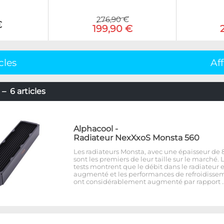
276,90 €
€
199,90 €
cles
Af
– 6 articles
Alphacool
-
Radiateur NexXxoS Monsta 560
Les radiateurs Monsta, avec une épaisseur d
sont les premiers de leur taille sur le marché. 
tests montrent que le débit dans le radiateur e
augmenté et les performances de refroidisse
ont considérablement augmenté par rapport 