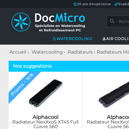
26 ans d'expérience
—
Expéd
WATERCOOLING
AIR COOL
Accueil
Watercooling
Radiateurs
Radiateurs Ma
Nos suggestions
Promo - 10%
Alphacool
Alphaco
Radiateur NexXxoS XT45 Full
Radiateur NexXxoS
Cuivre 560
Cuivre 5