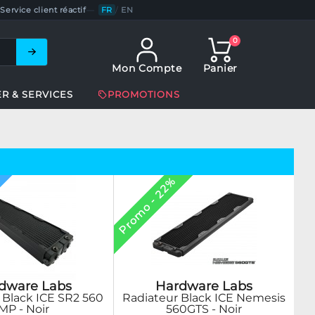
Service client réactif
—
FR
/
EN
0
Mon Compte
Panier
ER & SERVICES
PROMOTIONS
Promo - 22%
dware Labs
Hardware Labs
 Black ICE SR2 560
Radiateur Black ICE Nemesis
MP - Noir
560GTS - Noir