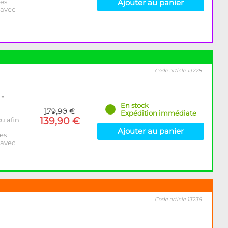
des
Ajouter au panier
 avec
Code article 13228
-
En stock
179,90 €
Expédition immédiate
139,90 €
u afin
Ajouter au panier
des
 avec
Code article 13236