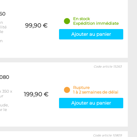
560
En stock
un
Expédition immédiate
99,90 €
lité
le
Ajouter au panier
un
Code article 15263
1080
Rupture
 350 x
1 à 2 semaines de délai
199,90 €
ur
Ajouter au panier
tude,
r le
Code article 10809