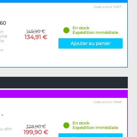
Code article 10817
560
En stock
149,90 €
un
Expédition immédiate
lité
134,91 €
 le
Ajouter au panier
un
Code article 13668
 -
En stock
328,90 €
Expédition immédiate
u afin
199,90 €