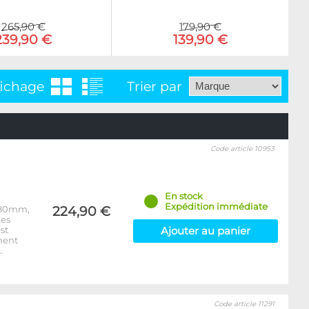
265,90 €
179,90 €
239,90 €
139,90 €
fichage
Trier par
Code article 10953
En stock
Expédition immédiate
e 80mm,
224,90 €
Les
st
Ajouter au panier
ment
…
Code article 11291