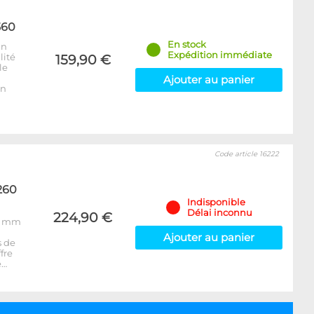
560
En stock
un
Expédition immédiate
lité
159,90 €
le
Ajouter au panier
un
Code article 16222
260
Indisponible
Délai inconnu
224,90 €
45 mm
Ajouter au panier
s de
fre
e…