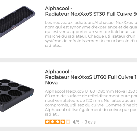
Alphacool
-
Radiateur NexXxoS ST30 Full Cuivre 
Les nouveaux radiateurs Alphacool NexXxos, 
nom qui est synonyme d'expérience et de qua
qui est venu apporter un vent de fraîcheur sur 
marché du radiateur. Chaque utilisateur d'un
système de refroidissement à eau a besoin d'
radiate…
Alphacool
-
Radiateur NexXxoS UT60 Full Cuivre 
Nova
Alphacool NexXxoS UT60 1080mm Nova ! 350 x
60 mm de surface de refroidissement pure po
neuf ventilateurs de 120 mm. Ne faites aucun
compromis, utilisez du cuivre. Comme d'habi
Alphacool utilise également du cuivre pur pou
radiat…
4
/
5
-
3
avis