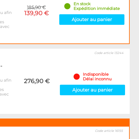
En stock
185,90 €
Expédition immédiate
139,90 €
u afin
Ajouter au panier
des
 avec
Code article 13244
-
Indisponible
Délai inconnu
u afin
276,90 €
es
Ajouter au panier
 avec
Code article 16155