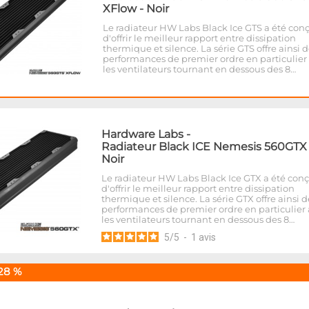
XFlow - Noir
Le radiateur HW Labs Black Ice GTS a été conç
d'offrir le meilleur rapport entre dissipation
thermique et silence. La série GTS offre ainsi 
performances de premier ordre en particulier
les ventilateurs tournant en dessous des 8…
Hardware Labs
-
Radiateur Black ICE Nemesis 560GTX 
Noir
Le radiateur HW Labs Black Ice GTX a été conç
d'offrir le meilleur rapport entre dissipation
thermique et silence. La série GTX offre ainsi d
performances de premier ordre en particulier
les ventilateurs tournant en dessous des 8…
5
/
5
-
1
avis
28 %