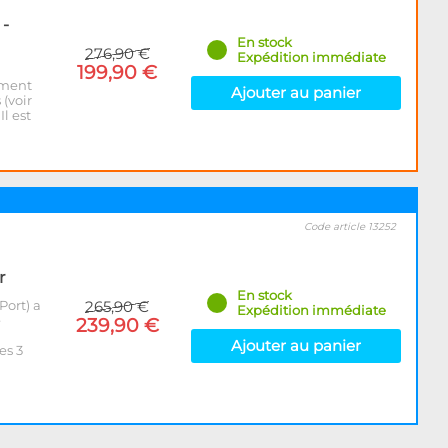
 -
En stock
276,90 €
Expédition immédiate
199,90 €
ement
Ajouter au panier
(voir
l est
Code article 13252
r
En stock
Port) a
265,90 €
Expédition immédiate
e
239,90 €
Ajouter au panier
es 3