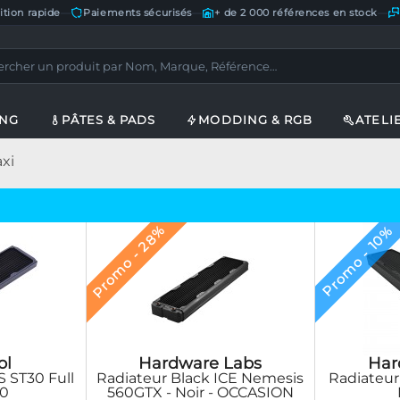
ition rapide
—
Paiements sécurisés
—
+ de 2 000 références en stock
—
ING
PÂTES & PADS
MODDING & RGB
ATELI
xi
Promo - 28%
Promo - 10%
Hardware Labs
Har
ol
Radiateur Black ICE Nemesis
Radiateur
 ST30 Full
560GTX - Noir - OCCASION
60