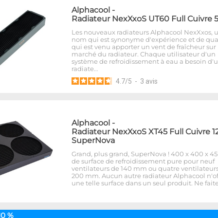
Alphacool
-
Radiateur NexXxoS UT60 Full Cuivre 
Les nouveaux radiateurs Alphacool NexXxos, 
nom qui est synonyme d'expérience et de qua
qui est venu apporter un vent de fraîcheur sur 
marché du radiateur. Chaque utilisateur d'un
système de refroidissement à eau a besoin d'
radiate…
4.7
/
5
-
3
avis
Alphacool
-
Radiateur NexXxoS XT45 Full Cuivre 1
SuperNova
Grand, plus grand, SuperNova ! 400 x 400 x 
de surface de refroidissement pure pour neuf
ventilateurs de 140 mm ou quatre ventilateur
200 mm. Aucun autre radiateur Alphacool n'of
une telle surface dans un seul produit. Ne fait
10 %