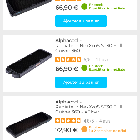
En stock
66,90 €
Expédition immédiate
Ajouter au panier
Alphacool
-
Radiateur NexXxoS ST30 Full
Cuivre 360
5
/
5
-
11
avis
En stock
66,90 €
Expédition immédiate
Ajouter au panier
Alphacool
-
Radiateur NexXxoS ST30 Full
Cuivre 360 - XFlow
4.8
/
5
-
4
avis
Rupture
72,90 €
1 à 2 semaines de délai