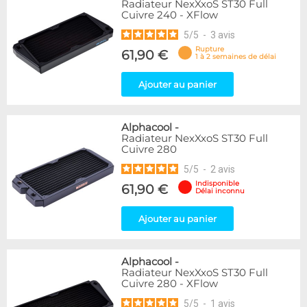
Radiateur NexXxoS ST30 Full
Cuivre 240 - XFlow
5
/
5
-
3
avis
Rupture
61,90 €
1 à 2 semaines de délai
Ajouter au panier
Alphacool
-
Radiateur NexXxoS ST30 Full
Cuivre 280
5
/
5
-
2
avis
Indisponible
61,90 €
Délai inconnu
Ajouter au panier
Alphacool
-
Radiateur NexXxoS ST30 Full
Cuivre 280 - XFlow
5
/
5
-
1
avis