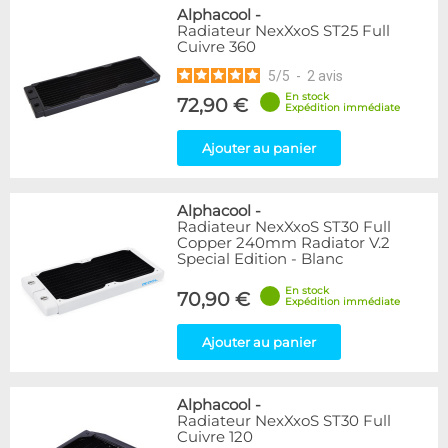
Alphacool
-
Radiateur NexXxoS ST25 Full
Cuivre 360
5
/
5
-
2
avis
En stock
72,90 €
Expédition immédiate
Ajouter au panier
Alphacool
-
Radiateur NexXxoS ST30 Full
Copper 240mm Radiator V.2
Special Edition - Blanc
En stock
70,90 €
Expédition immédiate
Ajouter au panier
Alphacool
-
Radiateur NexXxoS ST30 Full
Cuivre 120