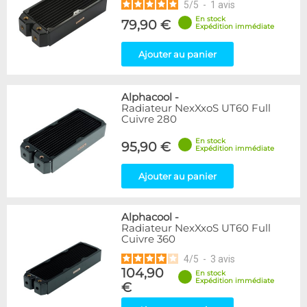
5
/
5
-
1
avis
En stock
79,90 €
Expédition immédiate
Ajouter au panier
Alphacool
-
Radiateur NexXxoS UT60 Full
Cuivre 280
En stock
95,90 €
Expédition immédiate
Ajouter au panier
Alphacool
-
Radiateur NexXxoS UT60 Full
Cuivre 360
4
/
5
-
3
avis
104,90
En stock
Expédition immédiate
€