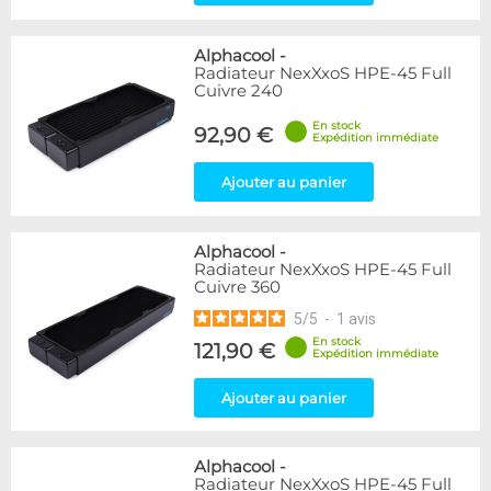
Alphacool
-
Radiateur NexXxoS HPE-45 Full
Cuivre 240
En stock
92,90 €
Expédition immédiate
Ajouter au panier
Alphacool
-
Radiateur NexXxoS HPE-45 Full
Cuivre 360
5
/
5
-
1
avis
En stock
121,90 €
Expédition immédiate
Ajouter au panier
Alphacool
-
Radiateur NexXxoS HPE-45 Full