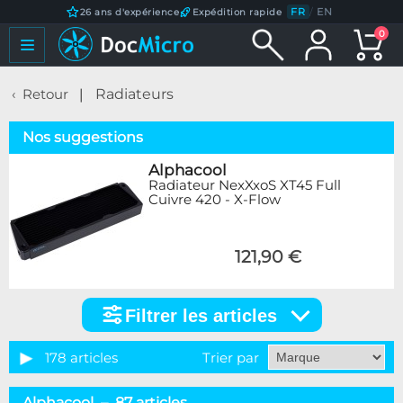
FR
/
EN
26 ans d'expérience
Expédition rapide
0
Retour
Radiateurs
Nos suggestions
Alphacool
Radiateur NexXxoS XT45 Full
Cuivre 420 - X-Flow
121,90 €
Filtrer les articles
Filtrer
les
articles
178 articles
Trier par
Catégorie
Alphacool – 87 articles