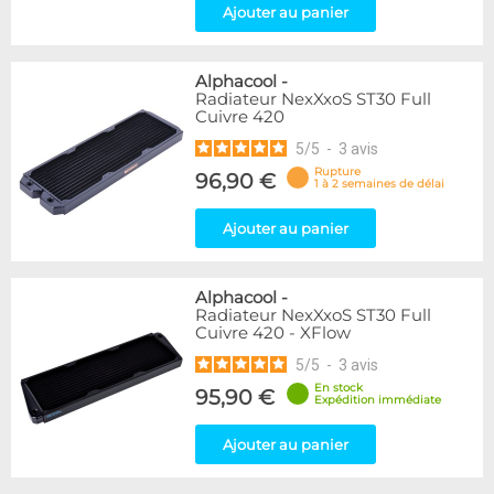
Ajouter au panier
Alphacool
-
Radiateur NexXxoS ST30 Full
Cuivre 420
5
/
5
-
3
avis
Rupture
96,90 €
1 à 2 semaines de délai
Ajouter au panier
Alphacool
-
Radiateur NexXxoS ST30 Full
Cuivre 420 - XFlow
5
/
5
-
3
avis
En stock
95,90 €
Expédition immédiate
Ajouter au panier