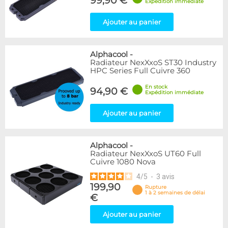
99,90 €
Expédition immédiate
Ajouter au panier
Alphacool
-
Radiateur NexXxoS ST30 Industry
HPC Series Full Cuivre 360
En stock
94,90 €
Expédition immédiate
Ajouter au panier
Alphacool
-
Radiateur NexXxoS UT60 Full
Cuivre 1080 Nova
4
/
5
-
3
avis
199,90
Rupture
1 à 2 semaines de délai
€
Ajouter au panier