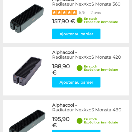
Radiateur NexXxoS Monsta 360
5
/
5
-
2
avis
En stock
157,90 €
Expédition immédiate
Ajouter au panier
Alphacool
-
Radiateur NexXxoS Monsta 420
188,90
En stock
Expédition immédiate
€
Ajouter au panier
Alphacool
-
Radiateur NexXxoS Monsta 480
195,90
En stock
Expédition immédiate
€