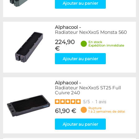
Ajouter au panier
Alphacool
-
Radiateur NexXxoS Monsta 560
224,90
En stock
Expédition immédiate
€
Ajouter au panier
Alphacool
-
Radiateur NexXxoS ST25 Full
Cuivre 240
5
/
5
-
1
avis
Rupture
61,90 €
1 à 2 semaines de délai
Ajouter au panier