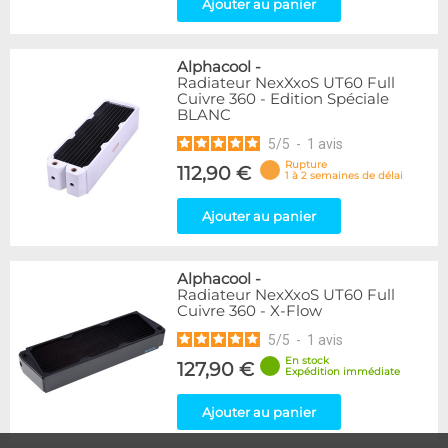
Ajouter au panier
Alphacool
-
Radiateur NexXxoS UT60 Full
Cuivre 360 - Edition Spéciale
BLANC
5
/
5
-
1
avis
Rupture
112,90 €
1 à 2 semaines de délai
Ajouter au panier
Alphacool
-
Radiateur NexXxoS UT60 Full
Cuivre 360 - X-Flow
5
/
5
-
1
avis
En stock
127,90 €
Expédition immédiate
Ajouter au panier