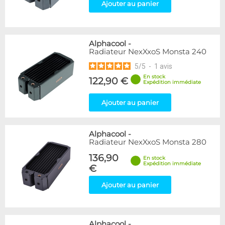
Ajouter au panier
Alphacool
-
Radiateur NexXxoS Monsta 240
5
/
5
-
1
avis
En stock
122,90 €
Expédition immédiate
Ajouter au panier
Alphacool
-
Radiateur NexXxoS Monsta 280
136,90
En stock
Expédition immédiate
€
Ajouter au panier
Alphacool
-