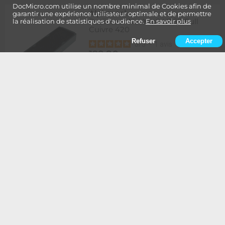
DocMicro.com utilise un nombre minimal de Cookies afin de
Alphacool
-
garantir une expérience utilisateur optimale et de permettre
Radiateur NexXxoS UT60 Full
la réalisation de statistiques d'audience.
En savoir plus
Cuivre 420
Refuser
Accepter
5
/
5
-
1
avis
129,90
Rupture
1 à 2 semaines de délai
€
Ajouter au panier
Alphacool
-
Radiateur NexXxoS UT60 Full
Cuivre 420 - Edition Spéciale
BLANC
134,90
Rupture
1 à 2 semaines de délai
€
Ajouter au panier
Alphacool
-
Radiateur NexXxoS UT60 Full