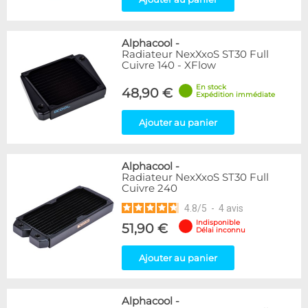
Alphacool
-
Radiateur NexXxoS ST30 Full
Cuivre 140 - XFlow
En stock
48,90 €
Expédition immédiate
Ajouter au panier
Alphacool
-
Radiateur NexXxoS ST30 Full
Cuivre 240
4.8
/
5
-
4
avis
Indisponible
51,90 €
Délai inconnu
Ajouter au panier
Alphacool
-