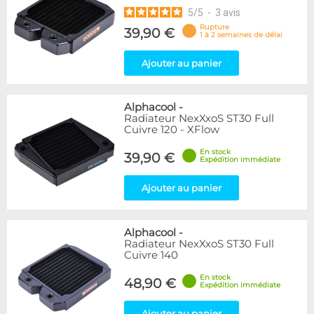
5
/
5
-
3
avis
Rupture
39,90 €
1 à 2 semaines de délai
Ajouter au panier
Alphacool
-
Radiateur NexXxoS ST30 Full
Cuivre 120 - XFlow
En stock
39,90 €
Expédition immédiate
Ajouter au panier
Alphacool
-
Radiateur NexXxoS ST30 Full
Cuivre 140
En stock
48,90 €
Expédition immédiate
Ajouter au panier