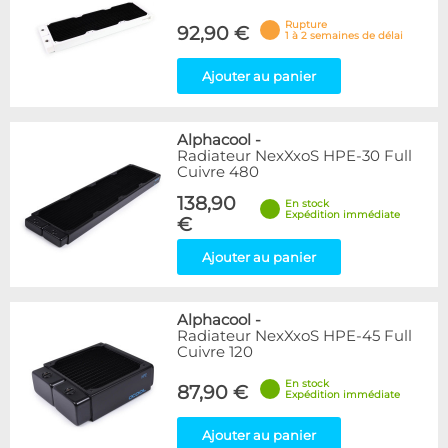
Rupture
92,90 €
1 à 2 semaines de délai
Ajouter au panier
Alphacool
-
Radiateur NexXxoS HPE-30 Full
Cuivre 480
138,90
En stock
Expédition immédiate
€
Ajouter au panier
Alphacool
-
Radiateur NexXxoS HPE-45 Full
Cuivre 120
En stock
87,90 €
Expédition immédiate
Ajouter au panier