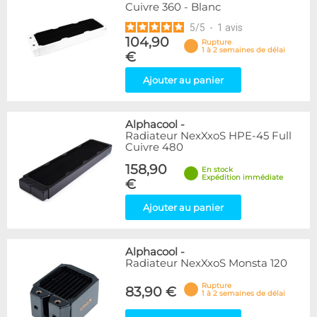
Cuivre 360 - Blanc
5
/
5
-
1
avis
104,90
Rupture
1 à 2 semaines de délai
€
Ajouter au panier
Alphacool
-
Radiateur NexXxoS HPE-45 Full
Cuivre 480
158,90
En stock
Expédition immédiate
€
Ajouter au panier
Alphacool
-
Radiateur NexXxoS Monsta 120
Rupture
83,90 €
1 à 2 semaines de délai