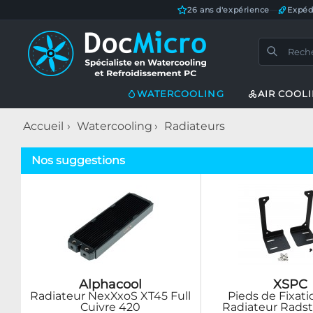
26 ans d'expérience
—
Expéd
WATERCOOLING
AIR COOL
Accueil
Watercooling
Radiateurs
Nos suggestions
Alphacool
XSPC
Radiateur NexXxoS XT45 Full
Pieds de Fixat
Cuivre 420
Radiateur Radst