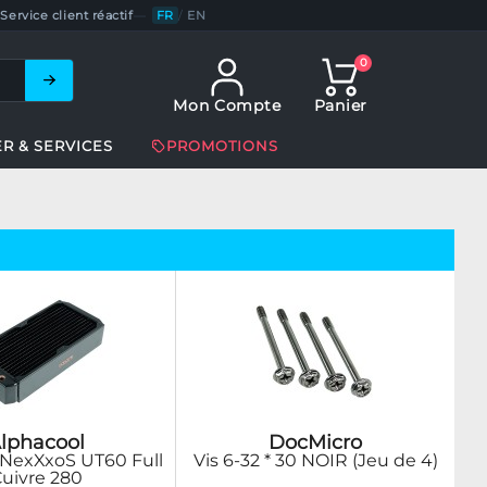
Service client réactif
—
FR
/
EN
0
Mon Compte
Panier
ER & SERVICES
PROMOTIONS
lphacool
DocMicro
 NexXxoS UT60 Full
Vis 6-32 * 30 NOIR (Jeu de 4)
uivre 280