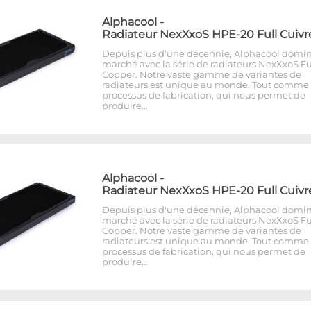
Alphacool
-
Radiateur NexXxoS HPE-20 Full Cuivr
Depuis plus d'une décennie, Alphacool domin
marché avec la série de radiateurs NexXxoS Fu
Copper. Notre vaste gamme de variantes de
radiateurs est unique au monde. Tout comme 
processus de fabrication, qui nous permet de
produire…
Alphacool
-
Radiateur NexXxoS HPE-20 Full Cuivr
Depuis plus d'une décennie, Alphacool domin
marché avec la série de radiateurs NexXxoS Fu
Copper. Notre vaste gamme de variantes de
radiateurs est unique au monde. Tout comme 
processus de fabrication, qui nous permet de
produire…