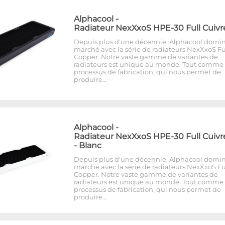
Alphacool
-
Radiateur NexXxoS HPE-30 Full Cuivr
Depuis plus d'une décennie, Alphacool domin
marché avec la série de radiateurs NexXxoS Fu
Copper. Notre vaste gamme de variantes de
radiateurs est unique au monde. Tout comme 
processus de fabrication, qui nous permet de
produire…
Alphacool
-
Radiateur NexXxoS HPE-30 Full Cuivr
- Blanc
Depuis plus d'une décennie, Alphacool domin
marché avec la série de radiateurs NexXxoS Fu
Copper. Notre vaste gamme de variantes de
radiateurs est unique au monde. Tout comme 
processus de fabrication, qui nous permet de
produire…