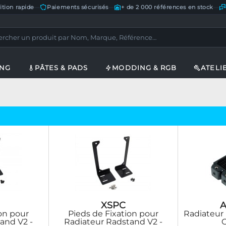
ition rapide
—
Paiements sécurisés
—
+ de 2 000 références en stock
—
ING
PÂTES & PADS
MODDING & RGB
ATELI
XSPC
A
ion pour
Pieds de Fixation pour
Radiateur
and V2 -
Radiateur Radstand V2 -
C