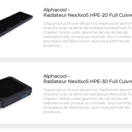
Alphacool
-
Radiateur NexXxoS HPE-20 Full Cuivr
Depuis plus d'une décennie, Alphacool domin
marché avec la série de radiateurs NexXxoS Fu
Copper. Notre vaste gamme de variantes de
radiateurs est unique au monde. Tout comme 
processus de fabrication, qui nous permet de
produire…
Alphacool
-
Radiateur NexXxoS HPE-30 Full Cuivr
Depuis plus d'une décennie, Alphacool domin
marché avec la série de radiateurs NexXxoS Fu
Copper. Notre vaste gamme de variantes de
radiateurs est unique au monde. Tout comme 
processus de fabrication, qui nous permet de
produire…