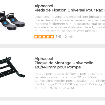
Alphacool
-
Pieds de Fixation Universel Pour Radi
Les pieds universels Alphacool sont idéaux po
placer des radiateurs à l'extérieur. Les pieds se
montent facilement sur un radiateur, qui peut
ensuite être facilement placé sur le sol, une t
tout autre endroit souhaité. Avec une lo…
5
/
5
-
2
avis
Alphacool
-
Plaque de Montage Universelle
120/140mm pour Pompe
Plaque permettant de fixer la pompe sur un
radiateur ou ventilateur de 120 ou 140mm.
Compatible avec les pompes suivantes : Ehei
1048 Phobya DC EK DCP Magicool 12V Laing D
et 1Plus, 1RT, 1RT Plus, 3.25)