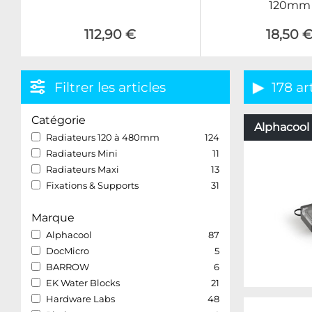
120mm
112,90 €
18,50 
Filtrer les articles
178 ar
Catégorie
Alphacool 
Radiateurs 120 à 480mm
124
Radiateurs Mini
11
Radiateurs Maxi
13
Fixations & Supports
31
Marque
Alphacool
87
DocMicro
5
BARROW
6
EK Water Blocks
21
Hardware Labs
48