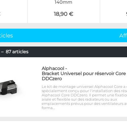
140mm
€
18,90 €
ticles
Af
– 87 articles
Alphacool
-
Bracket Universel pour réservoir Core
DDCzero
Le kit de montage universel Alphacool Core a 
spécialement conçu pour l'installation des rés
Alphacool Core DDCzero. Il permet une fixati
aisée et flexible sur des radiateurs ou aux
emplacements prévus pour des ventilateurs a
forma…