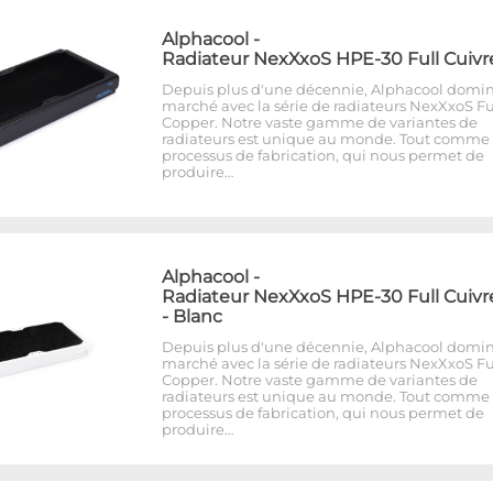
Alphacool
-
Radiateur NexXxoS HPE-30 Full Cuivr
Depuis plus d'une décennie, Alphacool domin
marché avec la série de radiateurs NexXxoS Fu
Copper. Notre vaste gamme de variantes de
radiateurs est unique au monde. Tout comme 
processus de fabrication, qui nous permet de
produire…
Alphacool
-
Radiateur NexXxoS HPE-30 Full Cuivr
- Blanc
Depuis plus d'une décennie, Alphacool domin
marché avec la série de radiateurs NexXxoS Fu
Copper. Notre vaste gamme de variantes de
radiateurs est unique au monde. Tout comme 
processus de fabrication, qui nous permet de
produire…