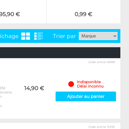
95,90 €
0,99 €
fichage
Trier par
Code article 16368
Indisponible
Délai inconnu
14,90 €
été
ervoirs
Ajouter au panier
on
u
Code article 15392