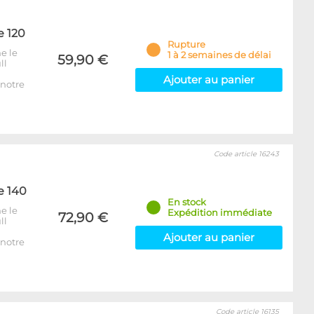
e 120
Rupture
e le
1 à 2 semaines de délai
59,90 €
ll
Ajouter au panier
notre
Code article 16243
e 140
En stock
e le
Expédition immédiate
72,90 €
ll
Ajouter au panier
notre
Code article 16135