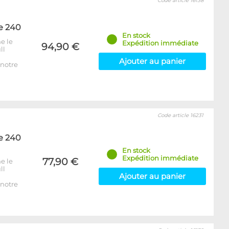
Code article 16138
e 240
En stock
e le
Expédition immédiate
94,90 €
ll
Ajouter au panier
notre
Code article 16231
e 240
En stock
Expédition immédiate
77,90 €
e le
ll
Ajouter au panier
notre