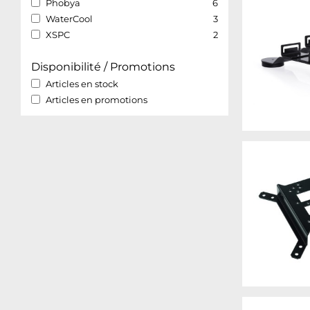
Phobya
6
WaterCool
3
XSPC
2
Disponibilité / Promotions
Articles en stock
Articles en promotions