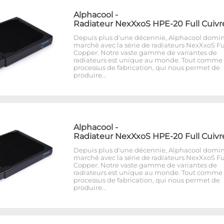
Alphacool
-
Radiateur NexXxoS HPE-20 Full Cuivr
Depuis plus d'une décennie, Alphacool domin
marché avec la série de radiateurs NexXxoS Fu
Copper. Notre vaste gamme de variantes de
radiateurs est unique au monde. Tout comme 
processus de fabrication, qui nous permet de
produire…
Alphacool
-
Radiateur NexXxoS HPE-20 Full Cuivr
Depuis plus d'une décennie, Alphacool domin
marché avec la série de radiateurs NexXxoS Fu
Copper. Notre vaste gamme de variantes de
radiateurs est unique au monde. Tout comme 
processus de fabrication, qui nous permet de
produire…