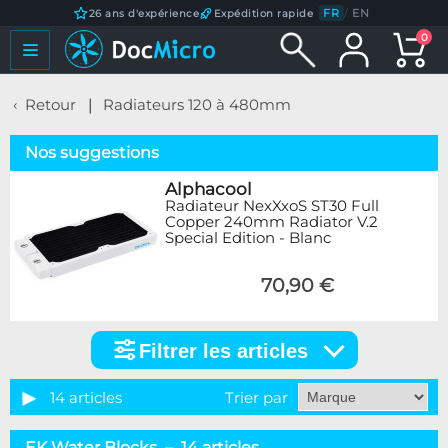
FR
/
EN
26 ans d'expérience
Expédition rapide
0
Retour
Radiateurs 120 à 480mm
Nos suggestions
Alphacool
Radiateur NexXxoS ST30 Full
Copper 240mm Radiator V.2
Special Edition - Blanc
70,90 €
Filtrer les articles
Filtrer
les
articles
14 articles
Trier par
Catégorie
EK Water Blocks – 14 articles