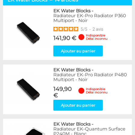
240
3
360
6
EK Water Blocks
-
Radiateur EK-Pro Radiator P360
420
2
Multiport - Noir
480
3
5
/
5
-
2
avis
Marque
Indisponible
141,90 €
Délai inconnu
Alphacool
67
DocMicro
1
Ajouter au panier
BARROW
1
EK Water Blocks
14
EK Water Blocks
-
Hardware Labs
41
Radiateur EK-Pro Radiator P480
Multiport - Noir
Disponibilité / Promotions
149,90
Indisponible
Articles en stock
Délai inconnu
€
Articles en promotions
Ajouter au panier
Appliquer
EK Water Blocks
-
Radiateur EK-Quantum Surface
P240M - Blanc