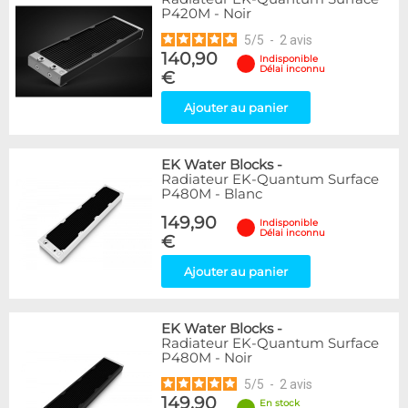
P420M - Noir
5
/
5
-
2
avis
140,90
Indisponible
Délai inconnu
€
Ajouter au panier
EK Water Blocks
-
Radiateur EK-Quantum Surface
P480M - Blanc
149,90
Indisponible
Délai inconnu
€
Ajouter au panier
EK Water Blocks
-
Radiateur EK-Quantum Surface
P480M - Noir
5
/
5
-
2
avis
149,90
En stock