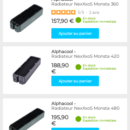
Radiateur NexXxoS Monsta 360
5
/
5
-
2
avis
En stock
157,90 €
Expédition immédiate
Ajouter au panier
Alphacool
-
Radiateur NexXxoS Monsta 420
188,90
En stock
Expédition immédiate
€
Ajouter au panier
Alphacool
-
Radiateur NexXxoS Monsta 480
195,90
En stock
Expédition immédiate
€