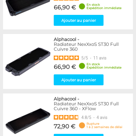
En stock
66,90 €
Expédition immédiate
Ajouter au panier
Alphacool
-
Radiateur NexXxoS ST30 Full
Cuivre 360
5
/
5
-
11
avis
En stock
66,90 €
Expédition immédiate
Ajouter au panier
Alphacool
-
Radiateur NexXxoS ST30 Full
Cuivre 360 - XFlow
4.8
/
5
-
4
avis
Rupture
72,90 €
1 à 2 semaines de délai