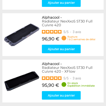
Ajouter au panier
Alphacool
-
Radiateur NexXxoS ST30 Full
Cuivre 420
5
/
5
-
3
avis
Rupture
96,90 €
1 à 2 semaines de délai
Ajouter au panier
Alphacool
-
Radiateur NexXxoS ST30 Full
Cuivre 420 - XFlow
5
/
5
-
3
avis
En stock
95,90 €
Expédition immédiate
Ajouter au panier