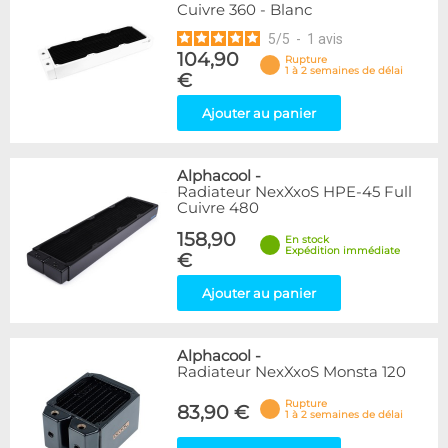
Cuivre 360 - Blanc
5
/
5
-
1
avis
104,90
Rupture
1 à 2 semaines de délai
€
Ajouter au panier
Alphacool
-
Radiateur NexXxoS HPE-45 Full
Cuivre 480
158,90
En stock
Expédition immédiate
€
Ajouter au panier
Alphacool
-
Radiateur NexXxoS Monsta 120
Rupture
83,90 €
1 à 2 semaines de délai