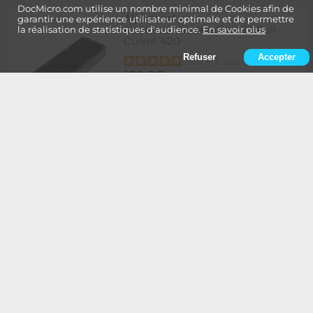
DocMicro.com utilise un nombre minimal de Cookies afin de
Alphacool
-
garantir une expérience utilisateur optimale et de permettre
Radiateur NexXxoS UT60 Full
la réalisation de statistiques d'audience.
En savoir plus
Cuivre 420
Refuser
Accepter
5
/
5
-
1
avis
129,90
Rupture
1 à 2 semaines de délai
€
Ajouter au panier
Alphacool
-
Radiateur NexXxoS UT60 Full
Cuivre 420 - Edition Spéciale
BLANC
134,90
Rupture
1 à 2 semaines de délai
€
Ajouter au panier
Alphacool
-
Radiateur NexXxoS UT60 Full