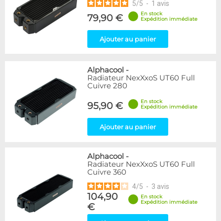
5
/
5
-
1
avis
En stock
79,90 €
Expédition immédiate
Ajouter au panier
Alphacool
-
Radiateur NexXxoS UT60 Full
Cuivre 280
En stock
95,90 €
Expédition immédiate
Ajouter au panier
Alphacool
-
Radiateur NexXxoS UT60 Full
Cuivre 360
4
/
5
-
3
avis
104,90
En stock
Expédition immédiate
€