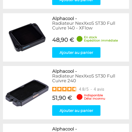
Alphacool
-
Radiateur NexXxoS ST30 Full
Cuivre 140 - XFlow
En stock
48,90 €
Expédition immédiate
Ajouter au panier
Alphacool
-
Radiateur NexXxoS ST30 Full
Cuivre 240
4.8
/
5
-
4
avis
Indisponible
51,90 €
Délai inconnu
Ajouter au panier
Alphacool
-