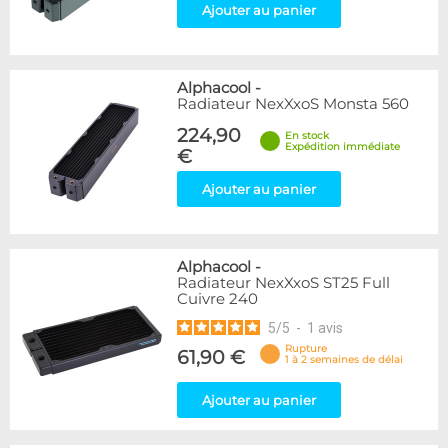
Ajouter au panier
Alphacool
-
Radiateur NexXxoS Monsta 560
224,90
En stock
Expédition immédiate
€
Ajouter au panier
Alphacool
-
Radiateur NexXxoS ST25 Full
Cuivre 240
5
/
5
-
1
avis
Rupture
61,90 €
1 à 2 semaines de délai
Ajouter au panier