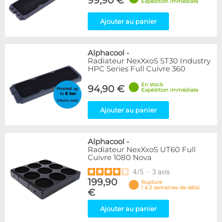
99,90 €
Expédition immédiate
Ajouter au panier
Alphacool
-
Radiateur NexXxoS ST30 Industry
HPC Series Full Cuivre 360
En stock
94,90 €
Expédition immédiate
Ajouter au panier
Alphacool
-
Radiateur NexXxoS UT60 Full
Cuivre 1080 Nova
4
/
5
-
3
avis
199,90
Rupture
1 à 2 semaines de délai
€
Ajouter au panier