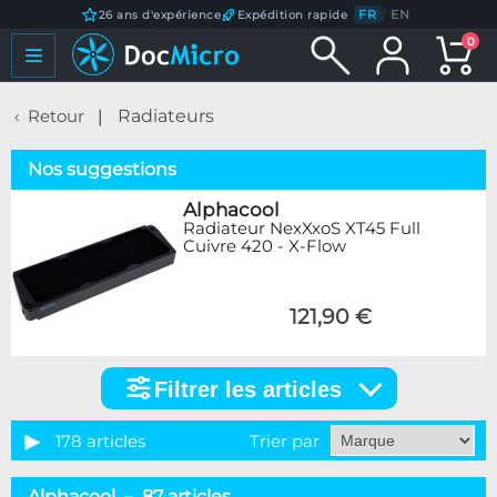
FR
/
EN
26 ans d'expérience
Expédition rapide
0
Retour
Radiateurs
Nos suggestions
Alphacool
Radiateur NexXxoS XT45 Full
Cuivre 420 - X-Flow
121,90 €
Filtrer les articles
Filtrer
les
articles
178 articles
Trier par
Catégorie
Alphacool – 87 articles