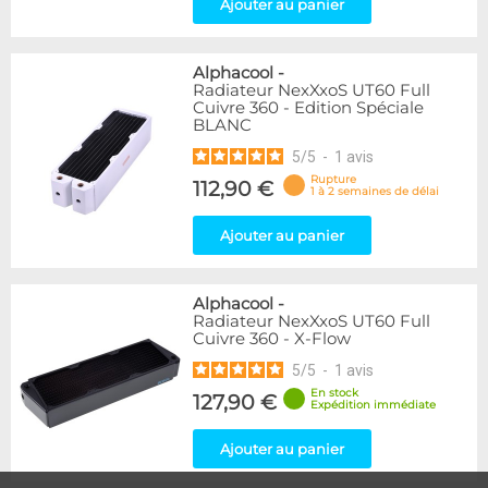
Ajouter au panier
Alphacool
-
Radiateur NexXxoS UT60 Full
Cuivre 360 - Edition Spéciale
BLANC
5
/
5
-
1
avis
Rupture
112,90 €
1 à 2 semaines de délai
Ajouter au panier
Alphacool
-
Radiateur NexXxoS UT60 Full
Cuivre 360 - X-Flow
5
/
5
-
1
avis
En stock
127,90 €
Expédition immédiate
Ajouter au panier