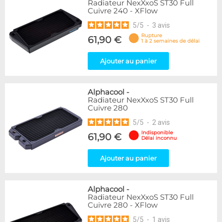
Radiateur NexXxoS ST30 Full
Cuivre 240 - XFlow
5
/
5
-
3
avis
Rupture
61,90 €
1 à 2 semaines de délai
Ajouter au panier
Alphacool
-
Radiateur NexXxoS ST30 Full
Cuivre 280
5
/
5
-
2
avis
Indisponible
61,90 €
Délai inconnu
Ajouter au panier
Alphacool
-
Radiateur NexXxoS ST30 Full
Cuivre 280 - XFlow
5
/
5
-
1
avis