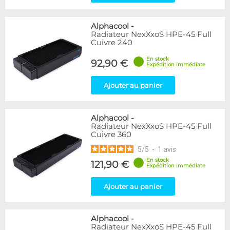
Alphacool
-
Radiateur NexXxoS HPE-45 Full
Cuivre 240
En stock
92,90 €
Expédition immédiate
Ajouter au panier
Alphacool
-
Radiateur NexXxoS HPE-45 Full
Cuivre 360
5
/
5
-
1
avis
En stock
121,90 €
Expédition immédiate
Ajouter au panier
Alphacool
-
Radiateur NexXxoS HPE-45 Full