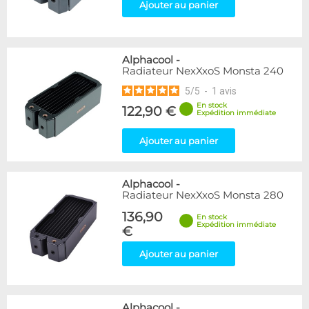
Ajouter au panier
Alphacool
-
Radiateur NexXxoS Monsta 240
5
/
5
-
1
avis
En stock
122,90 €
Expédition immédiate
Ajouter au panier
Alphacool
-
Radiateur NexXxoS Monsta 280
136,90
En stock
Expédition immédiate
€
Ajouter au panier
Alphacool
-