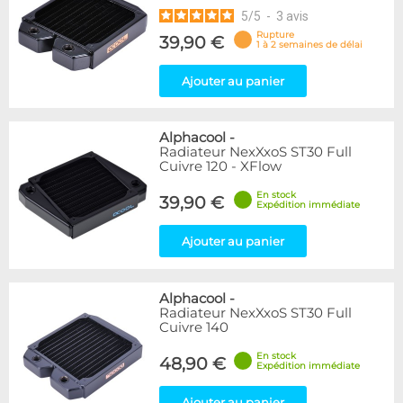
5
/
5
-
3
avis
Rupture
39,90 €
1 à 2 semaines de délai
Ajouter au panier
Alphacool
-
Radiateur NexXxoS ST30 Full
Cuivre 120 - XFlow
En stock
39,90 €
Expédition immédiate
Ajouter au panier
Alphacool
-
Radiateur NexXxoS ST30 Full
Cuivre 140
En stock
48,90 €
Expédition immédiate
Ajouter au panier