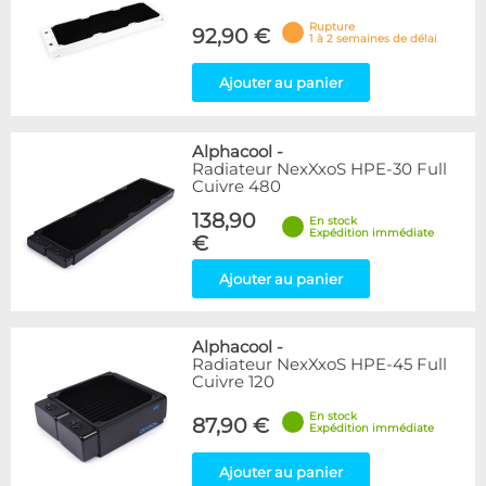
Rupture
92,90 €
1 à 2 semaines de délai
Ajouter au panier
Alphacool
-
Radiateur NexXxoS HPE-30 Full
Cuivre 480
138,90
En stock
Expédition immédiate
€
Ajouter au panier
Alphacool
-
Radiateur NexXxoS HPE-45 Full
Cuivre 120
En stock
87,90 €
Expédition immédiate
Ajouter au panier