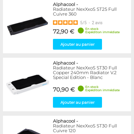
Alphacool
-
Radiateur NexXxoS ST25 Full
Cuivre 360
5
/
5
-
2
avis
En stock
72,90 €
Expédition immédiate
Ajouter au panier
Alphacool
-
Radiateur NexXxoS ST30 Full
Copper 240mm Radiator V.2
Special Edition - Blanc
En stock
70,90 €
Expédition immédiate
Ajouter au panier
Alphacool
-
Radiateur NexXxoS ST30 Full
Cuivre 120