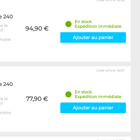
Code article 16138
e 240
En stock
e le
Expédition immédiate
94,90 €
ll
Ajouter au panier
notre
Code article 16231
e 240
En stock
Expédition immédiate
77,90 €
e le
ll
Ajouter au panier
notre