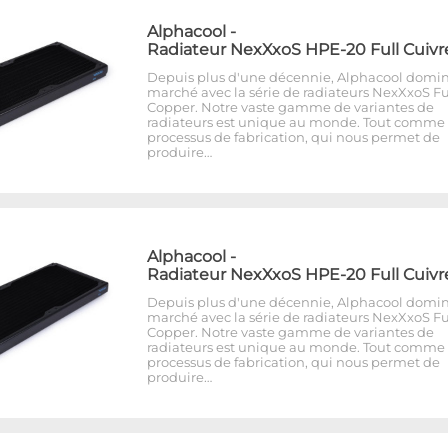
Alphacool
-
Radiateur NexXxoS HPE-20 Full Cuivr
Depuis plus d'une décennie, Alphacool domin
marché avec la série de radiateurs NexXxoS Fu
Copper. Notre vaste gamme de variantes de
radiateurs est unique au monde. Tout comme 
processus de fabrication, qui nous permet de
produire…
Alphacool
-
Radiateur NexXxoS HPE-20 Full Cuivr
Depuis plus d'une décennie, Alphacool domin
marché avec la série de radiateurs NexXxoS Fu
Copper. Notre vaste gamme de variantes de
radiateurs est unique au monde. Tout comme 
processus de fabrication, qui nous permet de
produire…