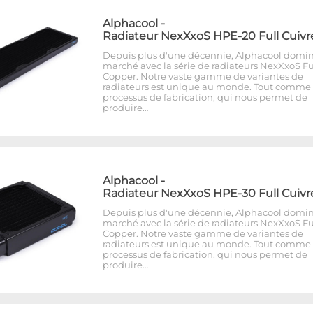
Alphacool
-
Radiateur NexXxoS HPE-20 Full Cuivr
Depuis plus d'une décennie, Alphacool domin
marché avec la série de radiateurs NexXxoS Fu
Copper. Notre vaste gamme de variantes de
radiateurs est unique au monde. Tout comme 
processus de fabrication, qui nous permet de
produire…
Alphacool
-
Radiateur NexXxoS HPE-30 Full Cuivr
Depuis plus d'une décennie, Alphacool domin
marché avec la série de radiateurs NexXxoS Fu
Copper. Notre vaste gamme de variantes de
radiateurs est unique au monde. Tout comme 
processus de fabrication, qui nous permet de
produire…