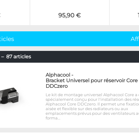
€
95,90 €
ticles
Af
– 87 articles
Alphacool
-
Bracket Universel pour réservoir Core
DDCzero
Le kit de montage universel Alphacool Core a 
spécialement conçu pour l'installation des rés
Alphacool Core DDCzero. Il permet une fixati
aisée et flexible sur des radiateurs ou aux
emplacements prévus pour des ventilateurs a
forma…