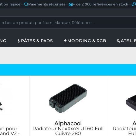
ition rapide
—
Paiements sécurisés
—
+ de 2 000 références en stock
—
ING
PÂTES & PADS
MODDING & RGB
ATELI
Alphacool
A
ion pour
Radiateur NexXxoS UT60 Full
Radiateu
and V2 -
Cuivre 280
Ful