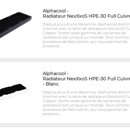
Alphacool
-
Radiateur NexXxoS HPE-30 Full Cuivr
Depuis plus d'une décennie, Alphacool domin
marché avec la série de radiateurs NexXxoS Fu
Copper. Notre vaste gamme de variantes de
radiateurs est unique au monde. Tout comme 
processus de fabrication, qui nous permet de
produire…
Alphacool
-
Radiateur NexXxoS HPE-30 Full Cuivr
- Blanc
Depuis plus d'une décennie, Alphacool domin
marché avec la série de radiateurs NexXxoS Fu
Copper. Notre vaste gamme de variantes de
radiateurs est unique au monde. Tout comme 
processus de fabrication, qui nous permet de
produire…