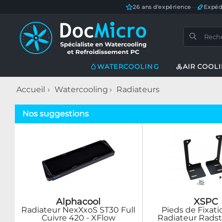
26 ans d'expérience
—
Expéd
WATERCOOLING
AIR COOL
Accueil
Watercooling
Radiateurs
Nos suggestions
Alphacool
XSPC
Radiateur NexXxoS ST30 Full
Pieds de Fixat
Cuivre 420 - XFlow
Radiateur Radst