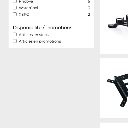
Phobya
6
WaterCool
3
XSPC
2
Disponibilité / Promotions
Articles en stock
Articles en promotions