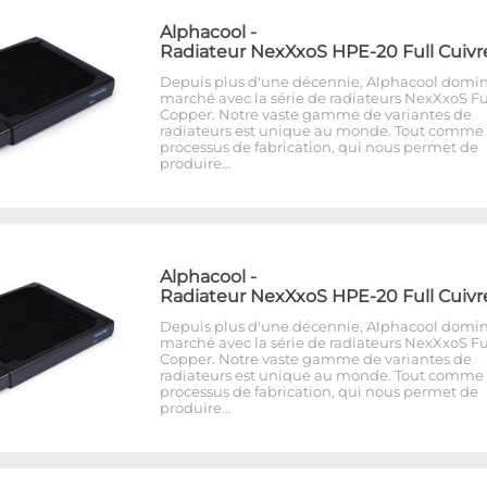
Alphacool
-
Radiateur NexXxoS HPE-20 Full Cuivr
Depuis plus d'une décennie, Alphacool domin
marché avec la série de radiateurs NexXxoS Fu
Copper. Notre vaste gamme de variantes de
radiateurs est unique au monde. Tout comme 
processus de fabrication, qui nous permet de
produire…
Alphacool
-
Radiateur NexXxoS HPE-20 Full Cuivr
Depuis plus d'une décennie, Alphacool domin
marché avec la série de radiateurs NexXxoS Fu
Copper. Notre vaste gamme de variantes de
radiateurs est unique au monde. Tout comme 
processus de fabrication, qui nous permet de
produire…