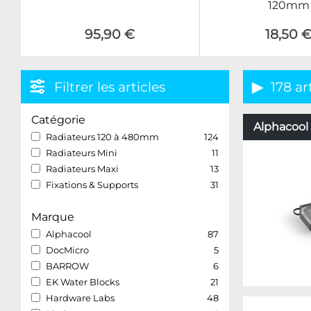
120mm
95,90 €
18,50 
Filtrer les articles
178 ar
Catégorie
Alphacool 
Radiateurs 120 à 480mm
124
Radiateurs Mini
11
Radiateurs Maxi
13
Fixations & Supports
31
Marque
Alphacool
87
DocMicro
5
BARROW
6
EK Water Blocks
21
Hardware Labs
48