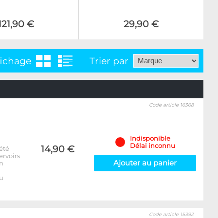
121,90 €
29,90 €
fichage
Trier par
Code article 16368
Indisponible
Délai inconnu
14,90 €
été
ervoirs
Ajouter au panier
on
u
Code article 15392