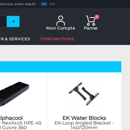
Service client réactif
—
FR
/
EN
0
Mon Compte
Panier
ER & SERVICES
PROMOTIONS
lphacool
EK Water Blocks
r NexXxoS HPE-45
EK-Loop Angled Bracket -
l Cuivre 360
140/120mm