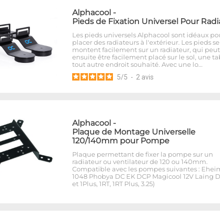
Alphacool
-
Pieds de Fixation Universel Pour Radi
Les pieds universels Alphacool sont idéaux po
placer des radiateurs à l'extérieur. Les pieds se
montent facilement sur un radiateur, qui peut
ensuite être facilement placé sur le sol, une t
tout autre endroit souhaité. Avec une lo…
5
/
5
-
2
avis
Alphacool
-
Plaque de Montage Universelle
120/140mm pour Pompe
Plaque permettant de fixer la pompe sur un
radiateur ou ventilateur de 120 ou 140mm.
Compatible avec les pompes suivantes : Ehei
1048 Phobya DC EK DCP Magicool 12V Laing D
et 1Plus, 1RT, 1RT Plus, 3.25)