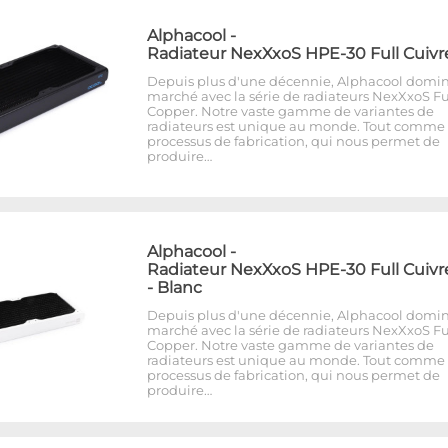
Alphacool
-
Radiateur NexXxoS HPE-30 Full Cuivr
Depuis plus d'une décennie, Alphacool domin
marché avec la série de radiateurs NexXxoS Fu
Copper. Notre vaste gamme de variantes de
radiateurs est unique au monde. Tout comme 
processus de fabrication, qui nous permet de
produire…
Alphacool
-
Radiateur NexXxoS HPE-30 Full Cuivr
- Blanc
Depuis plus d'une décennie, Alphacool domin
marché avec la série de radiateurs NexXxoS Fu
Copper. Notre vaste gamme de variantes de
radiateurs est unique au monde. Tout comme 
processus de fabrication, qui nous permet de
produire…