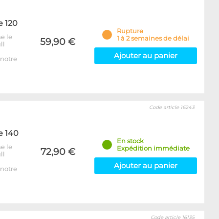
e 120
Rupture
e le
1 à 2 semaines de délai
59,90 €
ll
Ajouter au panier
notre
Code article 16243
e 140
En stock
e le
Expédition immédiate
72,90 €
ll
Ajouter au panier
notre
Code article 16135