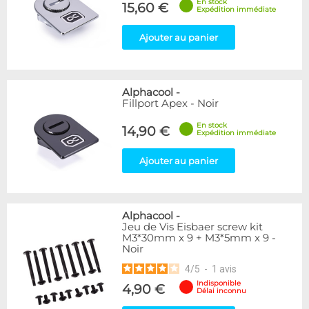
En stock
15,60 €
Expédition immédiate
Ajouter au panier
Alphacool
-
Fillport Apex - Noir
En stock
14,90 €
Expédition immédiate
Ajouter au panier
Alphacool
-
Jeu de Vis Eisbaer screw kit
M3*30mm x 9 + M3*5mm x 9 -
Noir
4
/
5
-
1
avis
Indisponible
4,90 €
Délai inconnu