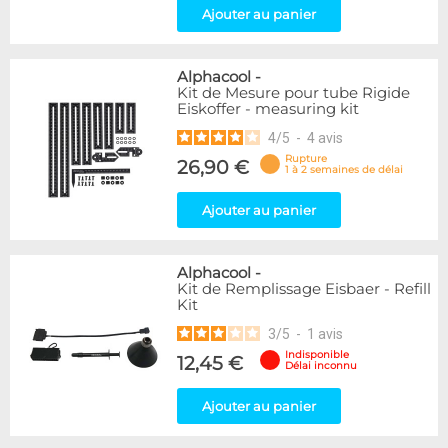
Ajouter au panier
Alphacool
-
Kit de Mesure pour tube Rigide
Eiskoffer - measuring kit
4
/
5
-
4
avis
Rupture
26,90 €
1 à 2 semaines de délai
Ajouter au panier
Alphacool
-
Kit de Remplissage Eisbaer - Refill
Kit
3
/
5
-
1
avis
Indisponible
12,45 €
Délai inconnu
Ajouter au panier