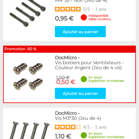
M4*35 - Noir (Jeu de 4)
5
/
5
-
1
avis
Indisponible
0,95 €
Délai inconnu
Ajouter au panier
Promotion -50 %
DocMicro
-
Vis boitiers pour Ventilateurs -
Couleur Argent (Jeu de 4 vis)
1,00 €
En stock
0,50 €
Expédition immédiate
Ajouter au panier
DocMicro
-
Vis M3*30 (Jeu de 4)
4
/
5
-
5
avis
En stock
1,10 €
Expédition immédiate