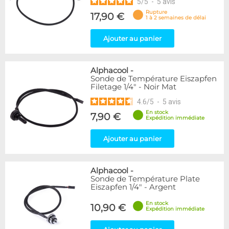
5
/
5
-
5
avis
Rupture
17,90 €
1 à 2 semaines de délai
Ajouter au panier
Alphacool
-
Sonde de Température Eiszapfen
Filetage 1/4" - Noir Mat
4.6
/
5
-
5
avis
En stock
7,90 €
Expédition immédiate
Ajouter au panier
Alphacool
-
Sonde de Température Plate
Eiszapfen 1/4" - Argent
En stock
10,90 €
Expédition immédiate