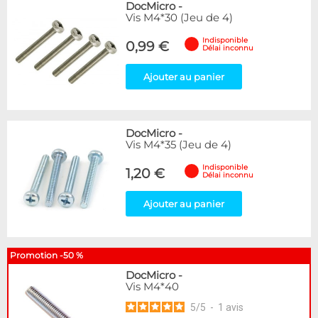
DocMicro
-
Vis M4*30 (Jeu de 4)
Indisponible
0,99 €
Délai inconnu
Ajouter au panier
DocMicro
-
Vis M4*35 (Jeu de 4)
Indisponible
1,20 €
Délai inconnu
Ajouter au panier
Promotion -50 %
DocMicro
-
Vis M4*40
5
/
5
-
1
avis