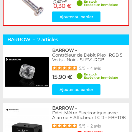
0,60 €
En stock
0,30 €
Expédition immédiate
Ajouter au panier
BARROW – 7 articles
BARROW
-
Contrôleur de Débit Plexi RGB 5
Volts - Noir - SLFV1-RGB
5
/
5
-
4
avis
En stock
15,90 €
Expédition immédiate
Ajouter au panier
BARROW
-
DébitMètre Electronique avec
Alarme + Afficheur LCD - FBFT08
5
/
5
-
2
avis