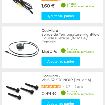
En stock
1,60 €
Expédition immédiate
Ajouter au panier
DocMicro
-
Sonde de Température HighFlow
Double Filetage 1/4" Mâle /
Femelle
En stock
13,90 €
Expédition immédiate
Ajouter au panier
DocMicro
-
Vis 6-32 * 30 NOIR (Jeu de 4)
4.9
/
5
-
7
avis
En stock
0,99 €
Expédition immédiate
Ajouter au panier