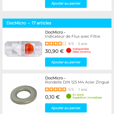
Ajouter au panier
DocMicro – 17 articles
DocMicro
-
Indicateur de Flux avec Filtre
4
/
5
-
5
avis
Indisponible
30,90 €
Délai inconnu
Ajouter au panier
DocMicro
-
Rondelle DIN 125 M4 Acier Zingué
5
/
5
-
1
avis
En stock
0,10 €
Expédition immédiate
Ajouter au panier