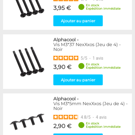
En stock
3,95 €
Expédition immédiate
Ajouter au panier
Alphacool
-
Vis M3*37 NexXxos (Jeu de 4) -
Noir
5
/
5
-
1
avis
En stock
3,90 €
Expédition immédiate
Ajouter au panier
Alphacool
-
Vis M3*5mm NexXxos (Jeu de 4) -
Noir
4.8
/
5
-
4
avis
En stock
2,90 €
Expédition immédiate