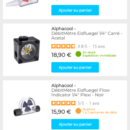
Ajouter au panier
Alphacool
-
DébitMètre Eisfluegel 1/4" Carré -
Acetal
4.8
/
5
-
15
avis
En stock
18,90 €
Expédition immédiate
Ajouter au panier
Alphacool
-
DébitMètre Eisfluegel Flow
Indicator 1/4" Plexi - Noir
5
/
5
-
1
avis
Rupture
15,90 €
1 à 2 semaines de délai
Ajouter au panier