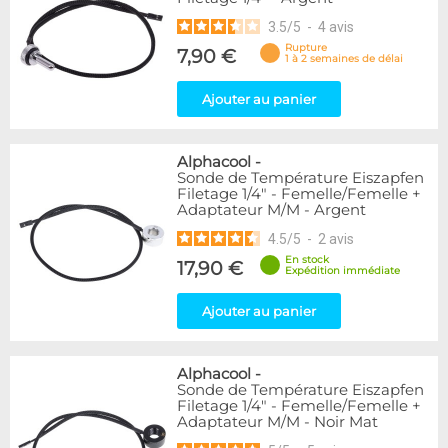
3.5
/
5
-
4
avis
Rupture
7,90 €
1 à 2 semaines de délai
Ajouter au panier
Alphacool
-
Sonde de Température Eiszapfen
Filetage 1/4" - Femelle/Femelle +
Adaptateur M/M - Argent
4.5
/
5
-
2
avis
En stock
17,90 €
Expédition immédiate
Ajouter au panier
Alphacool
-
Sonde de Température Eiszapfen
Filetage 1/4" - Femelle/Femelle +
Adaptateur M/M - Noir Mat