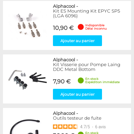
Alphacool
-
Kit ES Mounting Kit EPYC SP5
(LGA 6096)
Indisponible
10,90 €
Délai inconnu
Ajouter au panier
Alphacool
-
Kit Visserie pour Pompe Laing
DDC Metal Bottom
En stock
7,90 €
Expédition immédiate
Ajouter au panier
Alphacool
-
Outils testeur de fuite
4.7
/
5
-
6
avis
En stock