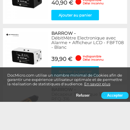
Indisponible
40,90 €
Délai inconnu
Ajouter au panier
BARROW
-
DébitMètre Electronique avec
Alarme + Afficheur LCD - FBFT08
- Blanc
Indisponible
39,90 €
Délai inconnu
Ajouter au panier
DocMicro.com utilise un nombre minimal de Cookies afin de
garantir une expérience utilisateur optimale et de permettre
la réalisation de statistiques d'audience.
En savoir plus
BARROW
-
Décapeur Thermique 1600W -
Refuser
Accepter
RFQ-316
Indisponible
19,90 €
Délai inconnu
Ajouter au panier