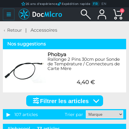
FR
/
EN
26 ans d'expérience
Expédition rapide
0
Retour
Accessoires
Nos suggestions
Phobya
Rallonge 2 Pins 30cm pour Sonde
de Température / Connecteurs de
Carte Mère
4,40 €
Filtrer les articles
Filtrer
les
articles
107 articles
Trier par
Catégorie
Alphacool – 33 articles