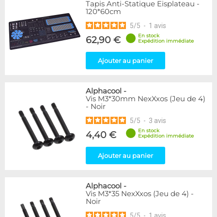
Tapis Anti-Statique Eisplateau -
120*60cm
5
/
5
-
1
avis
En stock
62,90 €
Expédition immédiate
Ajouter au panier
Alphacool
-
Vis M3*30mm NexXxos (Jeu de 4)
- Noir
5
/
5
-
3
avis
En stock
4,40 €
Expédition immédiate
Ajouter au panier
Alphacool
-
Vis M3*35 NexXxos (Jeu de 4) -
Noir
5
/
5
-
1
avis