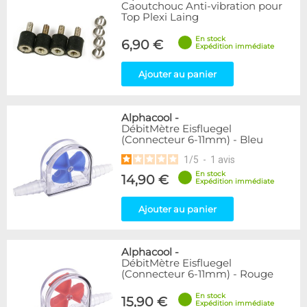
Articles en promotions
Caoutchouc Anti-vibration pour
Top Plexi Laing
Appliquer
En stock
6,90 €
Expédition immédiate
Ajouter au panier
Alphacool
-
DébitMètre Eisfluegel
(Connecteur 6-11mm) - Bleu
1
/
5
-
1
avis
En stock
14,90 €
Expédition immédiate
Ajouter au panier
Alphacool
-
DébitMètre Eisfluegel
(Connecteur 6-11mm) - Rouge
En stock
15,90 €
Expédition immédiate