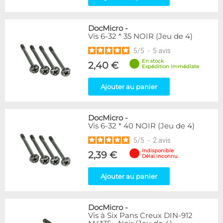
DocMicro
-
Vis 6-32 * 35 NOIR (Jeu de 4)
5
/
5
-
5
avis
En stock
2,40 €
Expédition immédiate
Ajouter au panier
DocMicro
-
Vis 6-32 * 40 NOIR (Jeu de 4)
5
/
5
-
2
avis
Indisponible
2,39 €
Délai inconnu
Ajouter au panier
DocMicro
-
Vis à Six Pans Creux DIN-912