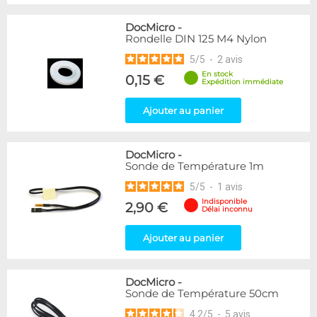
DocMicro
-
Rondelle DIN 125 M4 Nylon
5
/
5
-
2
avis
En stock
0,15 €
Expédition immédiate
Ajouter au panier
DocMicro
-
Sonde de Température 1m
5
/
5
-
1
avis
Indisponible
2,90 €
Délai inconnu
Ajouter au panier
DocMicro
-
Sonde de Température 50cm
4.2
/
5
-
5
avis