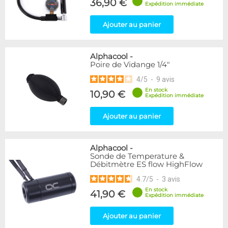
36,90 €
Expédition immédiate
Ajouter au panier
Alphacool
-
Poire de Vidange 1/4"
4
/
5
-
9
avis
En stock
10,90 €
Expédition immédiate
Ajouter au panier
Alphacool
-
Sonde de Temperature &
Débitmètre ES flow HighFlow
4.7
/
5
-
3
avis
En stock
41,90 €
Expédition immédiate
Ajouter au panier