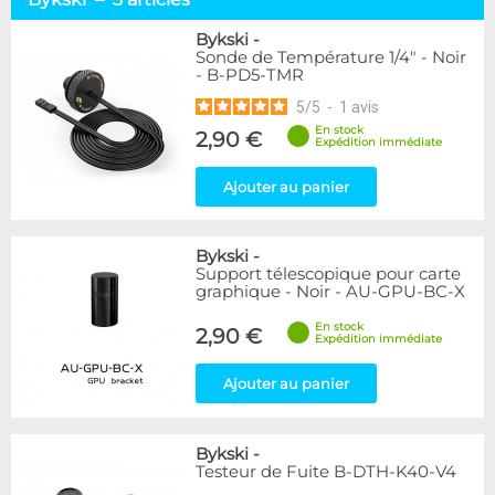
Visserie
1
Sondes
1
Bykski
-
Sonde de Température 1/4" - Noir
Autres outils
1
- B-PD5-TMR
5
/
5
-
1
avis
Marque
En stock
Alphacool
2,90 €
33
Expédition immédiate
DocMicro
17
BARROW
7
Ajouter au panier
Bykski
3
Cooling.fr
1
Bykski
-
EK Water Blocks
15
Support télescopique pour carte
KooLance
7
graphique - Noir - AU-GPU-BC-X
Monsoon
1
En stock
Phobya
7
2,90 €
Expédition immédiate
Thermal Grizzly
13
XSPC
3
Ajouter au panier
Disponibilité / Promotions
Bykski
-
Articles en stock
Testeur de Fuite B-DTH-K40-V4
Articles en promotions