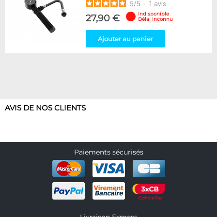
5
/
5
-
1
avis
Appliquer
Indisponible
27,90 €
Délai inconnu
Ajouter au panier
AVIS DE NOS CLIENTS
Paiements sécurisés