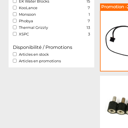
EK Water Blocks
15
Promotion -
KooLance
7
Monsoon
1
Phobya
7
Thermal Grizzly
13
XSPC
3
Disponibilité / Promotions
Articles en stock
Articles en promotions