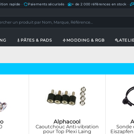
ition rapide
—
Paiements sécurisés
—
+ de 2 000 références en stock
—
ING
PÂTES & PADS
MODDING & RGB
ATELI
o
Alphacool
A
0
Caoutchouc Anti-vibration
Sonde 
pour Top Plexi Laing
Eiszapfen 