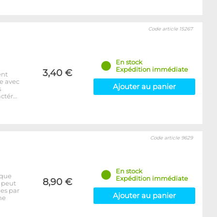
Code article 15267
En stock
Expédition immédiate
3,40 €
ent
e avec
Ajouter au panier
s
actér…
Code article 9629
En stock
ique
Expédition immédiate
8,90 €
l peut
ges par
Ajouter au panier
ne