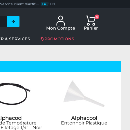
Service client réactif
—
FR
/
EN
0
Mon Compte
Panier
ER & SERVICES
PROMOTIONS
lphacool
Alphacool
de Température
Entonnoir Plastique
Filetage 1/4" - Noir