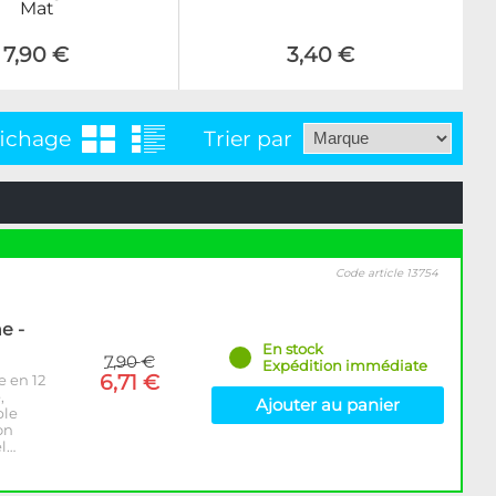
Mat
7,90 €
3,40 €
fichage
Trier par
Code article 13754
e -
En stock
7,90 €
Expédition immédiate
6,71 €
e en 12
,
Ajouter au panier
ble
on
el…