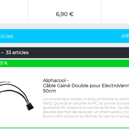
6,90 €
ticles
Af
– 33 articles
15 %
Alphacool
-
Câble Gainé Double pour ElectroVann
50cm
Le connecteur molex 4-pins alimente la vann
Volts. Quand on allume le PC, la vanne s'ouvre
quand le PC s'éteind la vanne se ferme. Ce câ
double permet de rajouter un interrupteur (n
fourni) afin d'ouvrir ou fermer la vanne manu