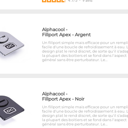
4.7
/
5
-
9
avis
Alphacool
-
Fillport Apex - Argent
Un fillport simple mais efficace pour un rempl
facile d'une boucle de refroidissement à eau. 
design plat le rend discret, de sorte qu'il s'ada
la plupart des boitiers et se fond dans l'aspect
général sans être perturbateur. Le…
Alphacool
-
Fillport Apex - Noir
Un fillport simple mais efficace pour un rempl
facile d'une boucle de refroidissement à eau. 
design plat le rend discret, de sorte qu'il s'ada
la plupart des boitiers et se fond dans l'aspect
général sans être perturbateur. Le…