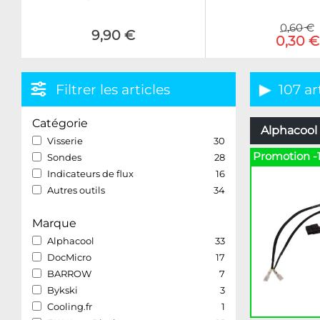
0,60 €
9,90 €
0,30 €
Filtrer les articles
107 ar
Catégorie
Alphacool 
Visserie
30
Promotion -
Sondes
28
Indicateurs de flux
16
Autres outils
34
Marque
Alphacool
33
DocMicro
17
BARROW
7
Bykski
3
Cooling.fr
1