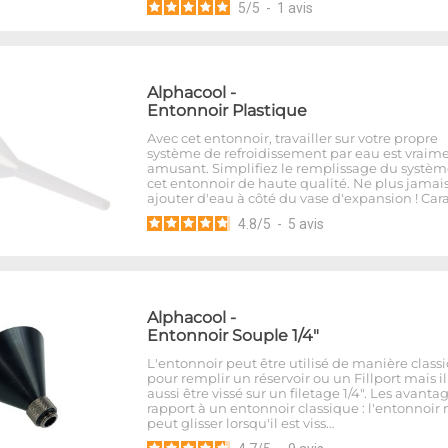
5
/
5
-
1
avis
Alphacool
-
Entonnoir Plastique
Avec cet entonnoir, travailler sur votre propre
système de refroidissement par eau est vraim
amusant. Simplifiez le remplissage du systèm
cet entonnoir de haute qualité. Ne plus jamai
ajouter d'eau à côté du vase d'expansion ! Car
4.8
/
5
-
5
avis
Alphacool
-
Entonnoir Souple 1/4"
L'entonnoir peut être utilisé de manière class
pour remplir un réservoir ou un Fillport mais i
aussi être vissé sur un filetage 1/4". Les avanta
rapport à un entonnoir classique : l'entonnoir 
peut glisser lorsqu'il est viss…