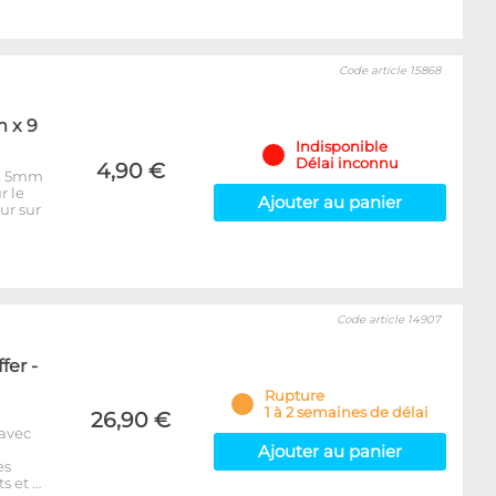
Code article 15868
m x 9
Indisponible
Délai inconnu
4,90 €
 & 5mm
r le
Ajouter au panier
ur sur
Code article 14907
fer -
Rupture
1 à 2 semaines de délai
26,90 €
 avec
Ajouter au panier
es
s et …