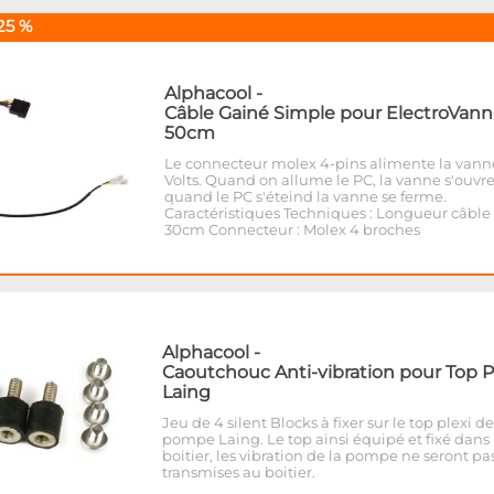
25 %
Alphacool
-
Câble Gainé Simple pour ElectroVann
50cm
Le connecteur molex 4-pins alimente la vann
Volts. Quand on allume le PC, la vanne s'ouvre
quand le PC s'éteind la vanne se ferme.
Caractéristiques Techniques : Longueur câble 
30cm Connecteur : Molex 4 broches
Alphacool
-
Caoutchouc Anti-vibration pour Top P
Laing
Jeu de 4 silent Blocks à fixer sur le top plexi de
pompe Laing. Le top ainsi équipé et fixé dans 
boitier, les vibration de la pompe ne seront pa
transmises au boitier.