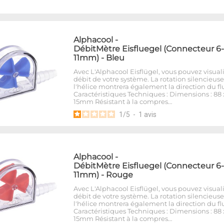
Alphacool
-
DébitMètre Eisfluegel (Connecteur 6-
11mm) - Bleu
Avec L'Alphacool Eisflügel, vous pouvez visuali
débit de votre système. La rotation silencieus
l'hélice montrera également la direction du fl
Caractéristiques Techniques : Dimensions : 88 
15mm Résistant à la compres…
1
/
5
-
1
avis
Alphacool
-
DébitMètre Eisfluegel (Connecteur 6-
11mm) - Rouge
Avec L'Alphacool Eisflügel, vous pouvez visuali
débit de votre système. La rotation silencieus
l'hélice montrera également la direction du fl
Caractéristiques Techniques : Dimensions : 88 
15mm Résistant à la compres…