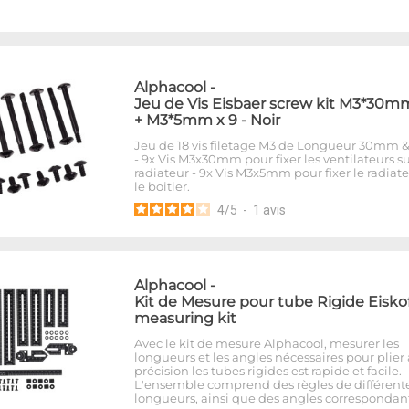
Alphacool
-
Jeu de Vis Eisbaer screw kit M3*30m
+ M3*5mm x 9 - Noir
Jeu de 18 vis filetage M3 de Longueur 30mm
- 9x Vis M3x30mm pour fixer les ventilateurs su
radiateur - 9x Vis M3x5mm pour fixer le radiate
le boitier.
4
/
5
-
1
avis
Alphacool
-
Kit de Mesure pour tube Rigide Eiskof
measuring kit
Avec le kit de mesure Alphacool, mesurer les
longueurs et les angles nécessaires pour plier
précision les tubes rigides est rapide et facile.
L'ensemble comprend des règles de différent
longueurs, ainsi que des angles correspondant