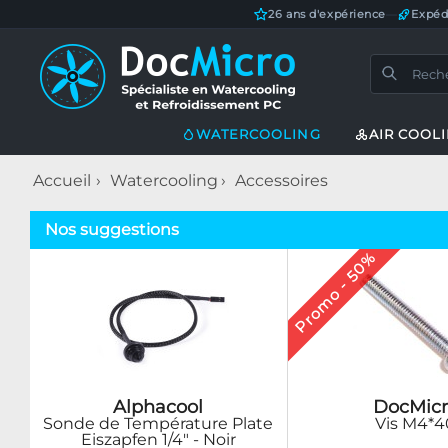
26 ans d'expérience
—
Expéd
WATERCOOLING
AIR COOL
Accueil
Watercooling
Accessoires
Nos suggestions
Promo - 50%
DocMicr
Alphacool
Vis M4*4
Sonde de Température Plate
Eiszapfen 1/4" - Noir