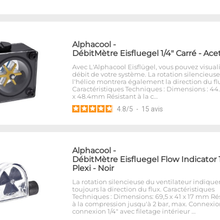
Alphacool
-
DébitMètre Eisfluegel 1/4" Carré - Ace
Avec L'Alphacool Eisflügel, vous pouvez visuali
débit de votre système. La rotation silencieus
l'hélice montrera également la direction du fl
Caractéristiques Techniques : Dimensions : 44.5
x 48.4mm Résistant à la c…
4.8
/
5
-
15
avis
Alphacool
-
DébitMètre Eisfluegel Flow Indicator 
Plexi - Noir
La rotation silencieuse du ventilateur indique
toujours la direction du flux. Caractéristiques
Techniques : Dimensions: 69,5 x 41 x 17 mm Ré
à la compression jusqu'à 2 bar, max. Connexion
connexion 1/4" avec filetage intérieur …