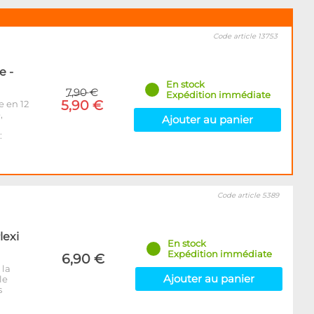
Code article 13753
e -
En stock
7,90 €
Expédition immédiate
5,90 €
e en 12
,
Ajouter au panier
:
Code article 5389
lexi
En stock
Expédition immédiate
6,90 €
 la
Ajouter au panier
le
s