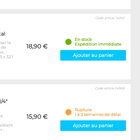
Code article 14041
tal
En stock
ser le
Expédition immédiate
18,90 €
e de
ux.
Ajouter au panier
 x 32.1
Code article 14906
1/4"
Rupture
1 à 2 semaines de délai
ra
15,90 €
sistant
Ajouter au panier
 :