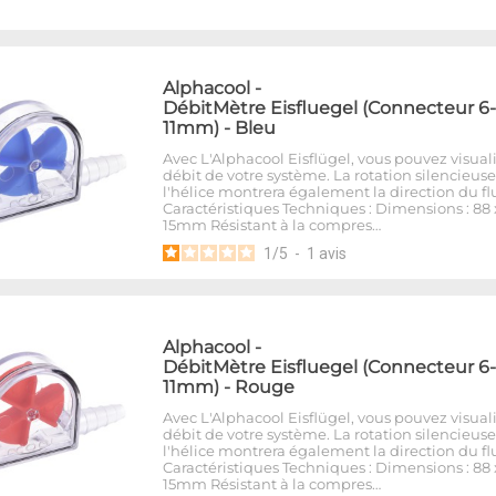
Alphacool
-
DébitMètre Eisfluegel (Connecteur 6-
11mm) - Bleu
Avec L'Alphacool Eisflügel, vous pouvez visuali
débit de votre système. La rotation silencieus
l'hélice montrera également la direction du fl
Caractéristiques Techniques : Dimensions : 88 
15mm Résistant à la compres…
1
/
5
-
1
avis
Alphacool
-
DébitMètre Eisfluegel (Connecteur 6-
11mm) - Rouge
Avec L'Alphacool Eisflügel, vous pouvez visuali
débit de votre système. La rotation silencieus
l'hélice montrera également la direction du fl
Caractéristiques Techniques : Dimensions : 88 
15mm Résistant à la compres…