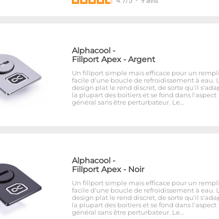
4.7
/
5
-
9
avis
Alphacool
-
Fillport Apex - Argent
Un fillport simple mais efficace pour un rempl
facile d'une boucle de refroidissement à eau. 
design plat le rend discret, de sorte qu'il s'ada
la plupart des boitiers et se fond dans l'aspect
général sans être perturbateur. Le…
Alphacool
-
Fillport Apex - Noir
Un fillport simple mais efficace pour un rempl
facile d'une boucle de refroidissement à eau. 
design plat le rend discret, de sorte qu'il s'ada
la plupart des boitiers et se fond dans l'aspect
général sans être perturbateur. Le…