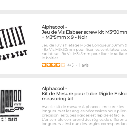
Alphacool
-
Jeu de Vis Eisbaer screw kit M3*30m
+ M3*5mm x 9 - Noir
Jeu de 18 vis filetage M3 de Longueur 30mm
- 9x Vis M3x30mm pour fixer les ventilateurs su
radiateur - 9x Vis M3x5mm pour fixer le radiate
le boitier.
4
/
5
-
1
avis
Alphacool
-
Kit de Mesure pour tube Rigide Eiskof
measuring kit
Avec le kit de mesure Alphacool, mesurer les
longueurs et les angles nécessaires pour plier
précision les tubes rigides est rapide et facile.
L'ensemble comprend des règles de différent
longueurs, ainsi que des angles correspondant