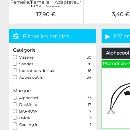
Femelle/Femelle + Adaptateur
M/M - Argent
17,90 €
3,40 €
Filtrer les articles
107 ar
Catégorie
Alphacool 
Visserie
30
Promotion -
Sondes
28
Indicateurs de flux
16
Autres outils
34
Marque
Alphacool
33
DocMicro
17
BARROW
7
Bykski
3
Cooling.fr
1