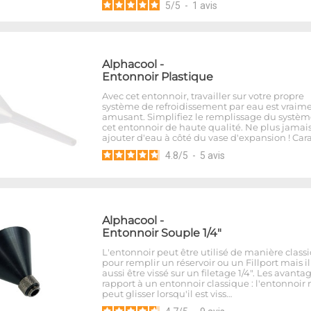
5
/
5
-
1
avis
Alphacool
-
Entonnoir Plastique
Avec cet entonnoir, travailler sur votre propre
système de refroidissement par eau est vraim
amusant. Simplifiez le remplissage du systèm
cet entonnoir de haute qualité. Ne plus jamai
ajouter d'eau à côté du vase d'expansion ! Car
4.8
/
5
-
5
avis
Alphacool
-
Entonnoir Souple 1/4"
L'entonnoir peut être utilisé de manière class
pour remplir un réservoir ou un Fillport mais i
aussi être vissé sur un filetage 1/4". Les avanta
rapport à un entonnoir classique : l'entonnoir 
peut glisser lorsqu'il est viss…