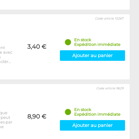
Code article 15267
En stock
Expédition immédiate
3,40 €
ent
e avec
Ajouter au panier
s
actér…
Code article 9629
En stock
ique
Expédition immédiate
8,90 €
l peut
ges par
Ajouter au panier
ne