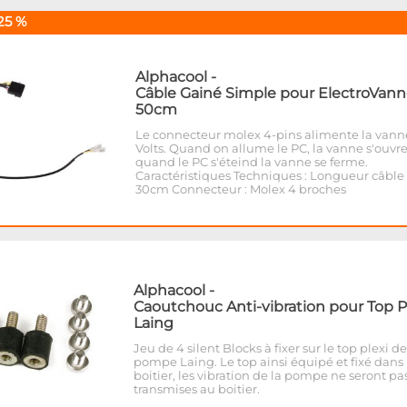
25 %
Alphacool
-
Câble Gainé Simple pour ElectroVann
50cm
Le connecteur molex 4-pins alimente la vann
Volts. Quand on allume le PC, la vanne s'ouvre
quand le PC s'éteind la vanne se ferme.
Caractéristiques Techniques : Longueur câble 
30cm Connecteur : Molex 4 broches
Alphacool
-
Caoutchouc Anti-vibration pour Top P
Laing
Jeu de 4 silent Blocks à fixer sur le top plexi de
pompe Laing. Le top ainsi équipé et fixé dans 
boitier, les vibration de la pompe ne seront pa
transmises au boitier.