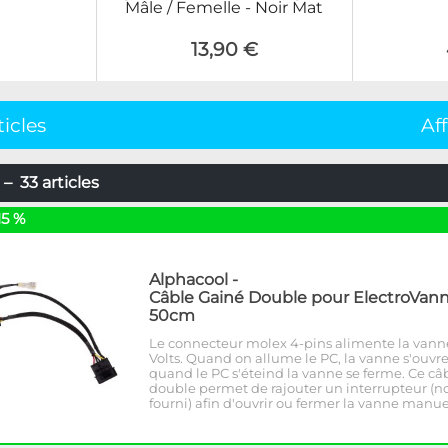
Mâle / Femelle - Noir Mat
13,90 €
ticles
Af
– 33 articles
15 %
Alphacool
-
Câble Gainé Double pour ElectroVann
50cm
Le connecteur molex 4-pins alimente la vann
Volts. Quand on allume le PC, la vanne s'ouvre
quand le PC s'éteind la vanne se ferme. Ce câ
double permet de rajouter un interrupteur (n
fourni) afin d'ouvrir ou fermer la vanne manu