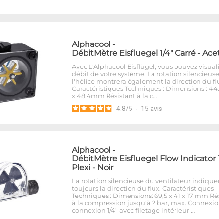
Alphacool
-
DébitMètre Eisfluegel 1/4" Carré - Ace
Avec L'Alphacool Eisflügel, vous pouvez visuali
débit de votre système. La rotation silencieus
l'hélice montrera également la direction du fl
Caractéristiques Techniques : Dimensions : 44.5
x 48.4mm Résistant à la c…
4.8
/
5
-
15
avis
Alphacool
-
DébitMètre Eisfluegel Flow Indicator 
Plexi - Noir
La rotation silencieuse du ventilateur indique
toujours la direction du flux. Caractéristiques
Techniques : Dimensions: 69,5 x 41 x 17 mm Ré
à la compression jusqu'à 2 bar, max. Connexion
connexion 1/4" avec filetage intérieur …