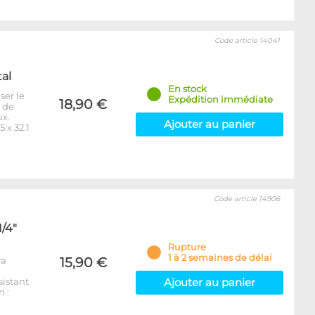
Code article 14041
tal
En stock
ser le
Expédition immédiate
18,90 €
e de
ux.
Ajouter au panier
 x 32.1
Code article 14906
1/4"
Rupture
1 à 2 semaines de délai
ra
15,90 €
sistant
Ajouter au panier
 :