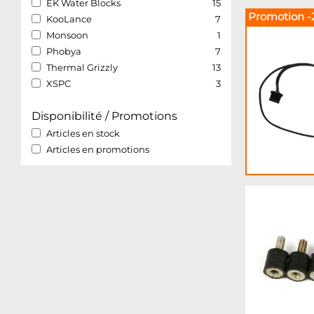
EK Water Blocks
15
Promotion -
KooLance
7
Monsoon
1
Phobya
7
Thermal Grizzly
13
XSPC
3
Disponibilité / Promotions
Articles en stock
Articles en promotions