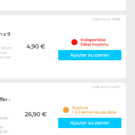
Code article 15868
m x 9
Indisponible
Délai inconnu
4,90 €
 & 5mm
r le
Ajouter au panier
ur sur
Code article 14907
fer -
Rupture
1 à 2 semaines de délai
26,90 €
 avec
Ajouter au panier
es
s et …