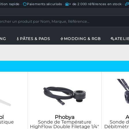
ition rapide
—
Paiements sécurisés
—
+ de 2 000 références en stock
—
ING
PÂTES & PADS
MODDING & RGB
ATELI
ol
Phobya
A
stique
Sonde de Température
Sonde d
HighFlow Double Filetage 1/4"
Débitmètr