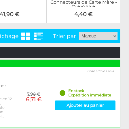
Connecteurs de Carte Mère -
Gainé Noir
41,90 €
4,40 €
fichage
Trier par
Code article 13754
e -
En stock
7,90 €
Expédition immédiate
6,71 €
e en 12
,
Ajouter au panier
ble
on
el…