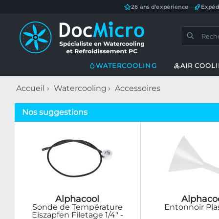
26 ans d'expérience
—
Expéd
WATERCOOLING
AIR COOL
Accueil
Watercooling
Accessoires
Nos suggestions
Alphacool
Alphaco
Sonde de Température
Entonnoir Pla
Eiszapfen Filetage 1/4" -