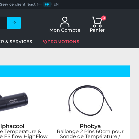
Service client réactif
—
FR
/
EN
0
Mon Compte
Panier
ER & SERVICES
PROMOTIONS
lphacool
Phobya
e Temperature &
Rallonge 2 Pins 60cm pour
e ES flow HighFlow
Sonde de Température /