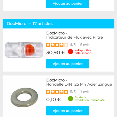
Ajouter au panier
DocMicro – 17 articles
DocMicro
-
Indicateur de Flux avec Filtre
4
/
5
-
5
avis
Indisponible
30,90 €
Délai inconnu
Ajouter au panier
DocMicro
-
Rondelle DIN 125 M4 Acier Zingué
5
/
5
-
1
avis
En stock
0,10 €
Expédition immédiate
Ajouter au panier