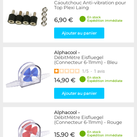
Articles en promotions
Caoutchouc Anti-vibration pour
Top Plexi Laing
Appliquer
En stock
6,90 €
Expédition immédiate
Ajouter au panier
Alphacool
-
DébitMètre Eisfluegel
(Connecteur 6-11mm) - Bleu
1
/
5
-
1
avis
En stock
14,90 €
Expédition immédiate
Ajouter au panier
Alphacool
-
DébitMètre Eisfluegel
(Connecteur 6-11mm) - Rouge
En stock
15,90 €
Expédition immédiate