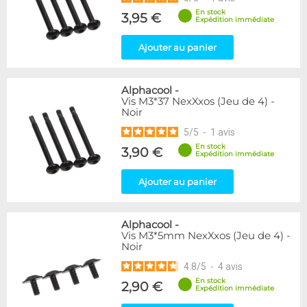
En stock
3,95 €
Expédition immédiate
Ajouter au panier
Alphacool
-
Vis M3*37 NexXxos (Jeu de 4) -
Noir
5
/
5
-
1
avis
En stock
3,90 €
Expédition immédiate
Ajouter au panier
Alphacool
-
Vis M3*5mm NexXxos (Jeu de 4) -
Noir
4.8
/
5
-
4
avis
En stock
2,90 €
Expédition immédiate