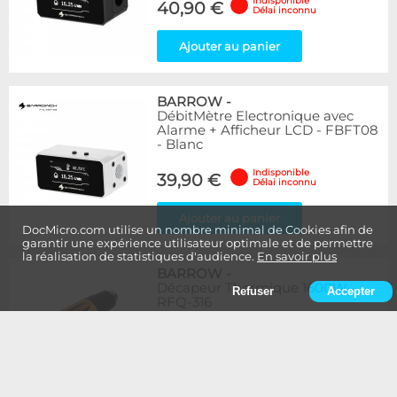
Indisponible
40,90 €
Délai inconnu
Ajouter au panier
BARROW
-
DébitMètre Electronique avec
Alarme + Afficheur LCD - FBFT08
- Blanc
Indisponible
39,90 €
Délai inconnu
Ajouter au panier
DocMicro.com utilise un nombre minimal de Cookies afin de
garantir une expérience utilisateur optimale et de permettre
la réalisation de statistiques d'audience.
En savoir plus
BARROW
-
Décapeur Thermique 1600W -
Refuser
Accepter
RFQ-316
Indisponible
19,90 €
Délai inconnu
Ajouter au panier