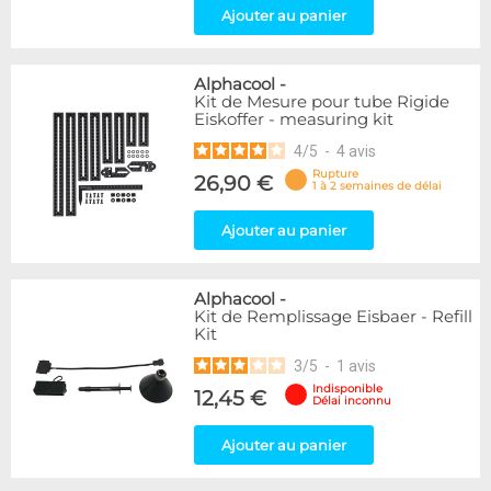
Ajouter au panier
Alphacool
-
Kit de Mesure pour tube Rigide
Eiskoffer - measuring kit
4
/
5
-
4
avis
Rupture
26,90 €
1 à 2 semaines de délai
Ajouter au panier
Alphacool
-
Kit de Remplissage Eisbaer - Refill
Kit
3
/
5
-
1
avis
Indisponible
12,45 €
Délai inconnu
Ajouter au panier