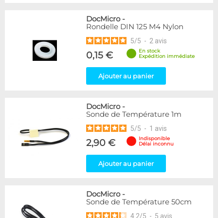
DocMicro
-
Rondelle DIN 125 M4 Nylon
5
/
5
-
2
avis
En stock
0,15 €
Expédition immédiate
Ajouter au panier
DocMicro
-
Sonde de Température 1m
5
/
5
-
1
avis
Indisponible
2,90 €
Délai inconnu
Ajouter au panier
DocMicro
-
Sonde de Température 50cm
4.2
/
5
-
5
avis