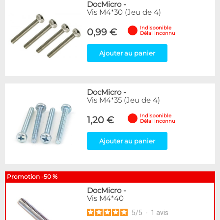
DocMicro
-
Vis M4*30 (Jeu de 4)
Indisponible
0,99 €
Délai inconnu
Ajouter au panier
DocMicro
-
Vis M4*35 (Jeu de 4)
Indisponible
1,20 €
Délai inconnu
Ajouter au panier
Promotion -50 %
DocMicro
-
Vis M4*40
5
/
5
-
1
avis