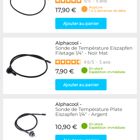
5
/
5
-
5
avis
Rupture
17,90 €
1 à 2 semaines de délai
Ajouter au panier
Alphacool
-
Sonde de Température Eiszapfen
Filetage 1/4" - Noir Mat
4.6
/
5
-
5
avis
En stock
7,90 €
Expédition immédiate
Ajouter au panier
Alphacool
-
Sonde de Température Plate
Eiszapfen 1/4" - Argent
En stock
10,90 €
Expédition immédiate