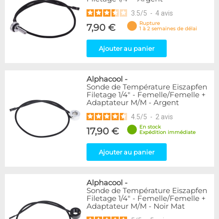
3.5
/
5
-
4
avis
Rupture
7,90 €
1 à 2 semaines de délai
Ajouter au panier
Alphacool
-
Sonde de Température Eiszapfen
Filetage 1/4" - Femelle/Femelle +
Adaptateur M/M - Argent
4.5
/
5
-
2
avis
En stock
17,90 €
Expédition immédiate
Ajouter au panier
Alphacool
-
Sonde de Température Eiszapfen
Filetage 1/4" - Femelle/Femelle +
Adaptateur M/M - Noir Mat