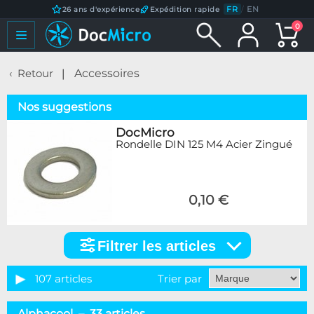
FR
/
EN
26 ans d'expérience
Expédition rapide
0
Retour
Accessoires
Nos suggestions
DocMicro
Rondelle DIN 125 M4 Acier Zingué
0,10 €
Filtrer les articles
Filtrer
les
articles
107 articles
Trier par
Catégorie
Alphacool – 33 articles