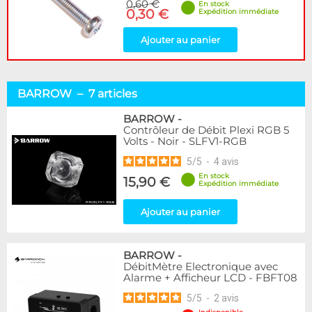
0,60 €
En stock
0,30 €
Expédition immédiate
Ajouter au panier
BARROW – 7 articles
BARROW
-
Contrôleur de Débit Plexi RGB 5
Volts - Noir - SLFV1-RGB
5
/
5
-
4
avis
En stock
15,90 €
Expédition immédiate
Ajouter au panier
BARROW
-
DébitMètre Electronique avec
Alarme + Afficheur LCD - FBFT08
5
/
5
-
2
avis