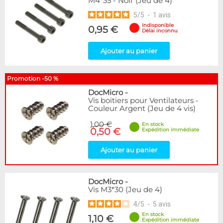
M4*35 - Noir (Jeu de 4)
5
/
5
-
1
avis
Indisponible
0,95 €
Délai inconnu
Ajouter au panier
Promotion -50 %
DocMicro
-
Vis boitiers pour Ventilateurs -
Couleur Argent (Jeu de 4 vis)
1,00 €
En stock
0,50 €
Expédition immédiate
Ajouter au panier
DocMicro
-
Vis M3*30 (Jeu de 4)
4
/
5
-
5
avis
En stock
1,10 €
Expédition immédiate