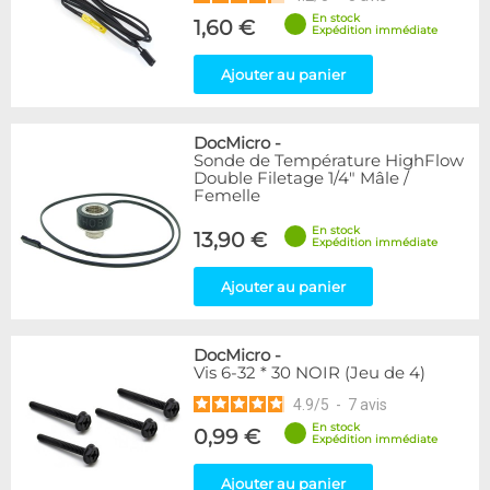
En stock
1,60 €
Expédition immédiate
Ajouter au panier
DocMicro
-
Sonde de Température HighFlow
Double Filetage 1/4" Mâle /
Femelle
En stock
13,90 €
Expédition immédiate
Ajouter au panier
DocMicro
-
Vis 6-32 * 30 NOIR (Jeu de 4)
4.9
/
5
-
7
avis
En stock
0,99 €
Expédition immédiate
Ajouter au panier