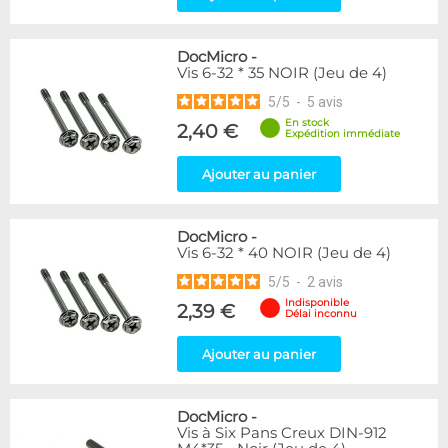
DocMicro
-
Vis 6-32 * 35 NOIR (Jeu de 4)
5
/
5
-
5
avis
En stock
2,40 €
Expédition immédiate
Ajouter au panier
DocMicro
-
Vis 6-32 * 40 NOIR (Jeu de 4)
5
/
5
-
2
avis
Indisponible
2,39 €
Délai inconnu
Ajouter au panier
DocMicro
-
Vis à Six Pans Creux DIN-912