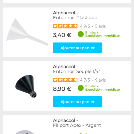
Alphacool
-
Entonnoir Plastique
4.8
/
5
-
5
avis
En stock
3,40 €
Expédition immédiate
Ajouter au panier
Alphacool
-
Entonnoir Souple 1/4"
4.7
/
5
-
9
avis
En stock
8,90 €
Expédition immédiate
Ajouter au panier
Alphacool
-
Fillport Apex - Argent