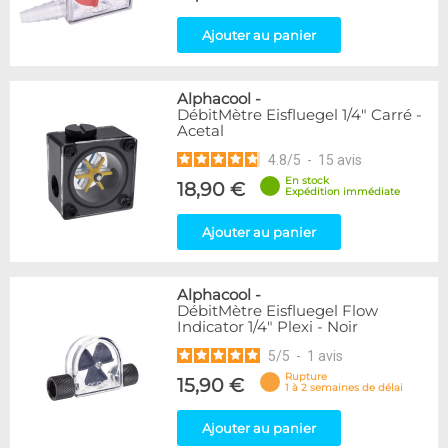
Ajouter au panier
Alphacool
-
DébitMètre Eisfluegel 1/4" Carré -
Acetal
4.8
/
5
-
15
avis
En stock
18,90 €
Expédition immédiate
Ajouter au panier
Alphacool
-
DébitMètre Eisfluegel Flow
Indicator 1/4" Plexi - Noir
5
/
5
-
1
avis
Rupture
15,90 €
1 à 2 semaines de délai
Ajouter au panier