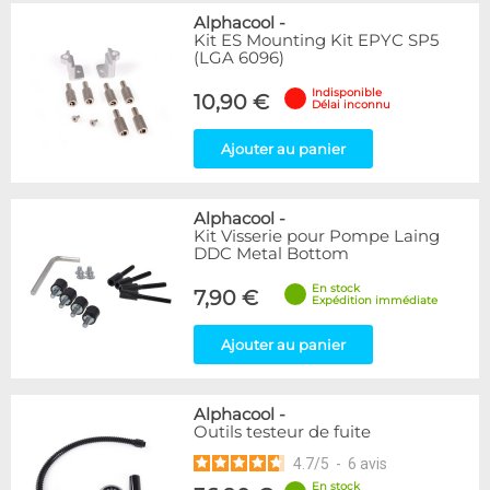
Alphacool
-
Kit ES Mounting Kit EPYC SP5
(LGA 6096)
Indisponible
10,90 €
Délai inconnu
Ajouter au panier
Alphacool
-
Kit Visserie pour Pompe Laing
DDC Metal Bottom
En stock
7,90 €
Expédition immédiate
Ajouter au panier
Alphacool
-
Outils testeur de fuite
4.7
/
5
-
6
avis
En stock