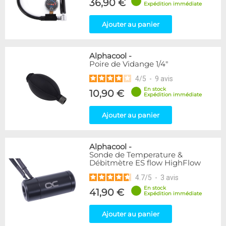
36,90 €
Expédition immédiate
Ajouter au panier
Alphacool
-
Poire de Vidange 1/4"
4
/
5
-
9
avis
En stock
10,90 €
Expédition immédiate
Ajouter au panier
Alphacool
-
Sonde de Temperature &
Débitmètre ES flow HighFlow
4.7
/
5
-
3
avis
En stock
41,90 €
Expédition immédiate
Ajouter au panier