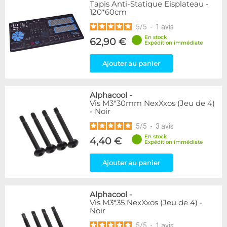
Tapis Anti-Statique Eisplateau -
120*60cm
5
/
5
-
1
avis
En stock
62,90 €
Expédition immédiate
Ajouter au panier
Alphacool
-
Vis M3*30mm NexXxos (Jeu de 4)
- Noir
5
/
5
-
3
avis
En stock
4,40 €
Expédition immédiate
Ajouter au panier
Alphacool
-
Vis M3*35 NexXxos (Jeu de 4) -
Noir
5
/
5
-
1
avis