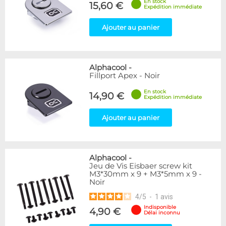
En stock
15,60 €
Expédition immédiate
Ajouter au panier
Alphacool
-
Fillport Apex - Noir
En stock
14,90 €
Expédition immédiate
Ajouter au panier
Alphacool
-
Jeu de Vis Eisbaer screw kit
M3*30mm x 9 + M3*5mm x 9 -
Noir
4
/
5
-
1
avis
Indisponible
4,90 €
Délai inconnu